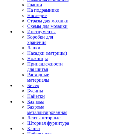
Гранни
На подрамнике
Наследие
Стразы для мозаики
Схемы для мозаики
Инструменты
Коробки для
хранения
Лапки
Насадки (матрицы)
Ножницы
Принадлежности
для шитья
Расходные
материалы
Бисер
Бусины
Пайетки
Бахрома
Бахрома
металлизированная
Ленты шторные
Шторная фурнитура
Канва
Наборы для