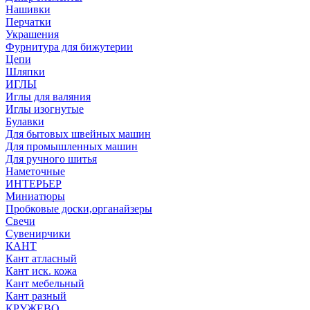
Нашивки
Перчатки
Украшения
Фурнитура для бижутерии
Цепи
Шляпки
ИГЛЫ
Иглы для валяния
Иглы изогнутые
Булавки
Для бытовых швейных машин
Для промышленных машин
Для ручного шитья
Наметочные
ИНТЕРЬЕР
Миниатюры
Пробковые доски,органайзеры
Свечи
Сувенирчики
КАНТ
Кант атласный
Кант иск. кожа
Кант мебельный
Кант разный
КРУЖЕВО