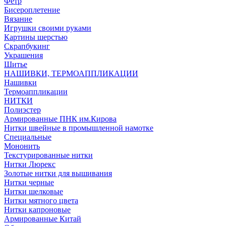
Фетр
Бисероплетение
Вязание
Игрушки своими руками
Картины шерстью
Скрапбукинг
Украшения
Шитье
НАШИВКИ, ТЕРМОАППЛИКАЦИИ
Нашивки
Термоаппликации
НИТКИ
Полиэстер
Армированные ПНК им.Кирова
Нитки швейные в промышленной намотке
Специальные
Мононить
Текстурированные нитки
Нитки Люрекс
Золотые нитки для вышивания
Нитки черные
Нитки шелковые
Нитки мятного цвета
Нитки капроновые
Армированные Китай