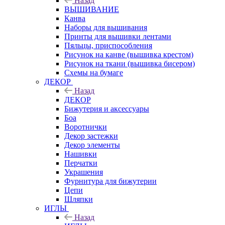
Назад
ВЫШИВАНИЕ
Канва
Наборы для вышивания
Принты для вышивки лентами
Пяльцы, приспособления
Рисунок на канве (вышивка крестом)
Рисунок на ткани (вышивка бисером)
Схемы на бумаге
ДЕКОР
Назад
ДЕКОР
Бижутерия и аксессуары
Боа
Воротнички
Декор застежки
Декор элементы
Нашивки
Перчатки
Украшения
Фурнитура для бижутерии
Цепи
Шляпки
ИГЛЫ
Назад