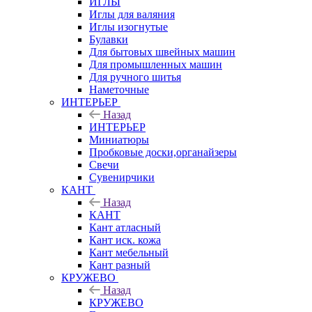
ИГЛЫ
Иглы для валяния
Иглы изогнутые
Булавки
Для бытовых швейных машин
Для промышленных машин
Для ручного шитья
Наметочные
ИНТЕРЬЕР
Назад
ИНТЕРЬЕР
Миниатюры
Пробковые доски,органайзеры
Свечи
Сувенирчики
КАНТ
Назад
КАНТ
Кант атласный
Кант иск. кожа
Кант мебельный
Кант разный
КРУЖЕВО
Назад
КРУЖЕВО