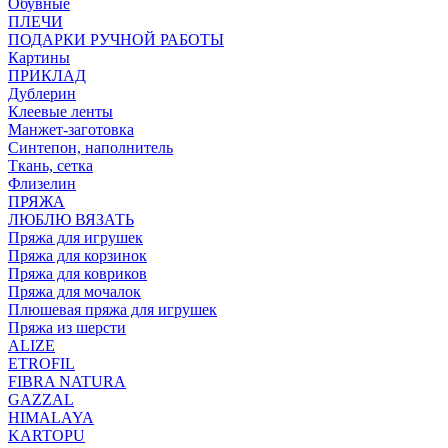
Обувные
ПЛЕЧИ
ПОДАРКИ РУЧНОЙ РАБОТЫ
Картины
ПРИКЛАД
Дублерин
Клеевые ленты
Манжет-заготовка
Синтепон, наполнитель
Ткань, сетка
Флизелин
ПРЯЖА
ЛЮБЛЮ ВЯЗАТЬ
Пряжа для игрушек
Пряжа для корзинок
Пряжа для ковриков
Пряжа для мочалок
Плюшевая пряжа для игрушек
Пряжа из шерсти
ALIZE
ETROFIL
FIBRA NATURA
GAZZAL
HIMALAYA
KARTOPU