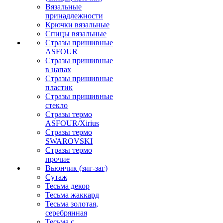
Вязальные
принадлежности
Крючки вязальные
Спицы вязальные
Стразы пришивные
ASFOUR
Стразы пришивные
в цапах
Стразы пришивные
пластик
Стразы пришивные
стекло
Стразы термо
ASFOUR/Xirius
Стразы термо
SWAROVSKI
Стразы термо
прочие
Вьюнчик (зиг-заг)
Сутаж
Тесьма декор
Тесьма жаккард
Тесьма золотая,
серебрянная
Тесьма с