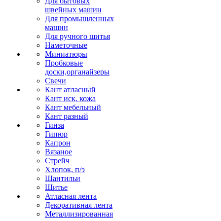
Для бытовых
швейных машин
Для промышленных
машин
Для ручного шитья
Наметочные
Миниатюры
Пробковые
доски,органайзеры
Свечи
Кант атласный
Кант иск. кожа
Кант мебельный
Кант разный
Гинза
Гипюр
Капрон
Вязаное
Стрейч
Хлопок, п/э
Шантильи
Шитье
Атласная лента
Декоративная лента
Металлизированная