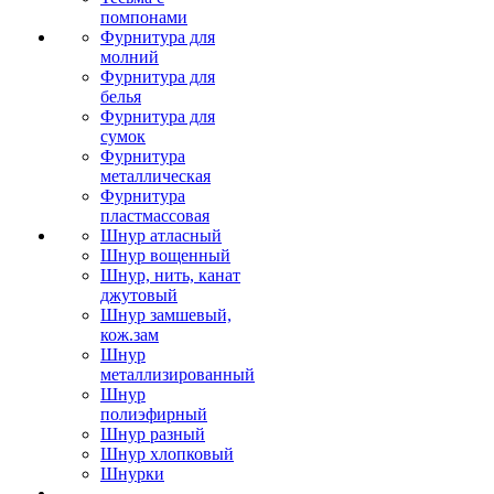
помпонами
Фурнитура для
молний
Фурнитура для
белья
Фурнитура для
сумок
Фурнитура
металлическая
Фурнитура
пластмассовая
Шнур атласный
Шнур вощенный
Шнур, нить, канат
джутовый
Шнур замшевый,
кож.зам
Шнур
металлизированный
Шнур
полиэфирный
Шнур разный
Шнур хлопковый
Шнурки