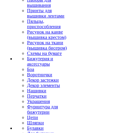
вышивания
Принты для
вышивки лентами
Пяльцы,
приспособления
Рисунок на канве
(вышивка крестом)
Рисунок на ткани
(вышивка бисером)
Схемы на бумаге
Бижутерия и
аксессуары
Боа
Воротнички
Декор застежки
Декор элементы
Нашивки
Перчатки
Украшения
Фурнитура для
бижутерии
Цепи
Шляпки
Булавки