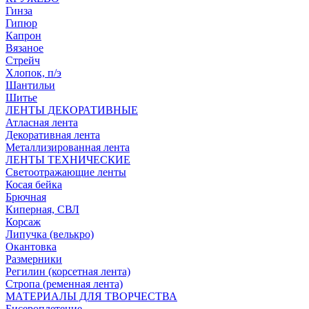
Гинза
Гипюр
Капрон
Вязаное
Стрейч
Хлопок, п/э
Шантильи
Шитье
ЛЕНТЫ ДЕКОРАТИВНЫЕ
Атласная лента
Декоративная лента
Металлизированная лента
ЛЕНТЫ ТЕХНИЧЕСКИЕ
Светоотражающие ленты
Косая бейка
Брючная
Киперная, СВЛ
Корсаж
Липучка (велькро)
Окантовка
Размерники
Регилин (корсетная лента)
Стропа (ременная лента)
МАТЕРИАЛЫ ДЛЯ ТВОРЧЕСТВА
Бисероплетение