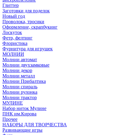
Глиттер
Заготовки для поделок
Новый год
Проволока, тросики
Оформление, скрапбукинг
Лоскуток
Фетр, фелтинг
Флористика
Фурнитура для игрушек
МОЛНИИ
Молнии автомат
Молнии двухзамковые
Молнии декор
Молнии металл
Молнии Прибалтика
Молнии спираль
Молнии рулонка
Молнии трактор
МУЛИНЕ
Набор ниток Мулине
ПНК им.Кирова
Прочее
НАБОРЫ ДЛЯ ТВОРЧЕСТВА
Развивающие игры