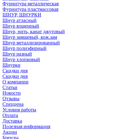
Фурнитура металлическая
Фурнитура пластмассовая
ШНУР, ШНУРКИ
Шнур атласный
Шнур вощенный
Шнур, нить, канат джутовый
Шнур замшевый, кож.зам
Шнур металлизированный
Шнур полиэфирный
Шнур разный
Шнур хлопковый
Шнурки
Скидки дня
Скидки дня
О компании
Статьи
Новости
Отзывы
Спеццена
Условия работы
Оплата
Доставка
Полезная информация
Акции
Бренды