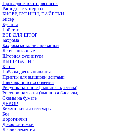
Принадлежности для шитья
Расходные материалы
БИСЕР, БУСИНЫ, ПАЙЕТКИ
Бисер
Бусины
Пайетки
ВСЕ ДЛЯ ШТОР
Бахрома
Бахрома металлизированная
Ленты шторные
Шторная фурнитура
ВЫШИВАНИЕ
Канва
Наборы для вышивания
Принты для вышивки лентами
Пяльцы, приспособления
Рисунок на канве (вышивка крестом)
Рисунок на ткани (вышивка бисером)
Схемы на бумаге
ДЕКОР
Бижутерия и аксессуары
Боа
Воротнички
Декор застежки
Декор элементы