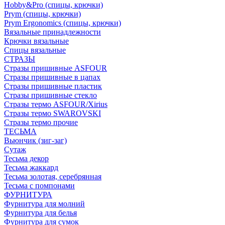
Hobby&Pro (спицы, крючки)
Prym (спицы, крючки)
Prym Ergonomics (спицы, крючки)
Вязальные принадлежности
Крючки вязальные
Спицы вязальные
СТРАЗЫ
Стразы пришивные ASFOUR
Стразы пришивные в цапах
Стразы пришивные пластик
Стразы пришивные стекло
Стразы термо ASFOUR/Xirius
Стразы термо SWAROVSKI
Стразы термо прочие
ТЕСЬМА
Вьюнчик (зиг-заг)
Сутаж
Тесьма декор
Тесьма жаккард
Тесьма золотая, серебрянная
Тесьма с помпонами
ФУРНИТУРА
Фурнитура для молний
Фурнитура для белья
Фурнитура для сумок