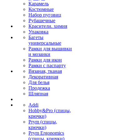
Карамель
Костюмные
Набор пуговиц
Рубашечные
Красители. химия
Упаковка
Багеты
универсальные
Рамки для вышивки
и мозаики
Рамки для икон
Рамки с паспарту
Вязаная, тканая
Декоративная
Для белья
Продежка
Шляпная
Addi
Hobby&Pro (спицы,
крючки)
Prym (спицы,
крючки)
Prym Ergonomics
(спицы, крючки)