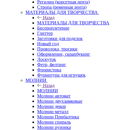
Регилин (корсетная лента)
Стропа (ременная лента)
МАТЕРИАЛЫ ДЛЯ ТВОРЧЕСТВА
Назад
МАТЕРИАЛЫ ДЛЯ ТВОРЧЕСТВА
Бисероплетение
Глиттер
Заготовки для поделок
Новый год
Проволока, тросики
Оформление, скрапбукинг
Лоскуток
Фетр, фелтинг
Флористика
Фурнитура для игрушек
МОЛНИИ
Назад
МОЛНИИ
Молнии автомат
Молнии двухзамковые
Молнии декор
Молнии металл
Молнии Прибалтика
Молнии спираль
Молнии рулонка