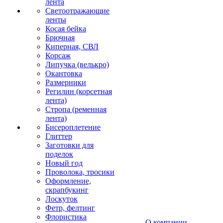
лента
Светоотражающие
ленты
Косая бейка
Брючная
Киперная, СВЛ
Корсаж
Липучка (велькро)
Окантовка
Размерники
Регилин (корсетная
лента)
Стропа (ременная
лента)
Бисероплетение
Глиттер
Заготовки для
поделок
Новый год
Проволока, тросики
Оформление,
скрапбукинг
Лоскуток
Фетр, фелтинг
Флористика
О компании