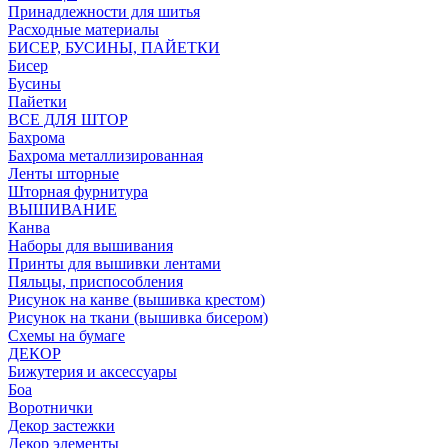
Принадлежности для шитья
Расходные материалы
БИСЕР, БУСИНЫ, ПАЙЕТКИ
Бисер
Бусины
Пайетки
ВСЕ ДЛЯ ШТОР
Бахрома
Бахрома металлизированная
Ленты шторные
Шторная фурнитура
ВЫШИВАНИЕ
Канва
Наборы для вышивания
Принты для вышивки лентами
Пяльцы, приспособления
Рисунок на канве (вышивка крестом)
Рисунок на ткани (вышивка бисером)
Схемы на бумаге
ДЕКОР
Бижутерия и аксессуары
Боа
Воротнички
Декор застежки
Декор элементы