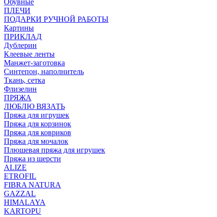
Обувные
ПЛЕЧИ
ПОДАРКИ РУЧНОЙ РАБОТЫ
Картины
ПРИКЛАД
Дублерин
Клеевые ленты
Манжет-заготовка
Синтепон, наполнитель
Ткань, сетка
Флизелин
ПРЯЖА
ЛЮБЛЮ ВЯЗАТЬ
Пряжа для игрушек
Пряжа для корзинок
Пряжа для ковриков
Пряжа для мочалок
Плюшевая пряжа для игрушек
Пряжа из шерсти
ALIZE
ETROFIL
FIBRA NATURA
GAZZAL
HIMALAYA
KARTOPU