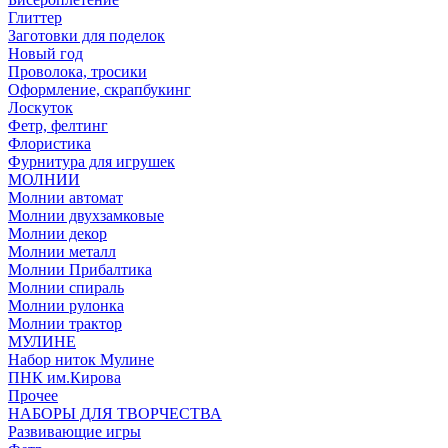
Глиттер
Заготовки для поделок
Новый год
Проволока, тросики
Оформление, скрапбукинг
Лоскуток
Фетр, фелтинг
Флористика
Фурнитура для игрушек
МОЛНИИ
Молнии автомат
Молнии двухзамковые
Молнии декор
Молнии металл
Молнии Прибалтика
Молнии спираль
Молнии рулонка
Молнии трактор
МУЛИНЕ
Набор ниток Мулине
ПНК им.Кирова
Прочее
НАБОРЫ ДЛЯ ТВОРЧЕСТВА
Развивающие игры