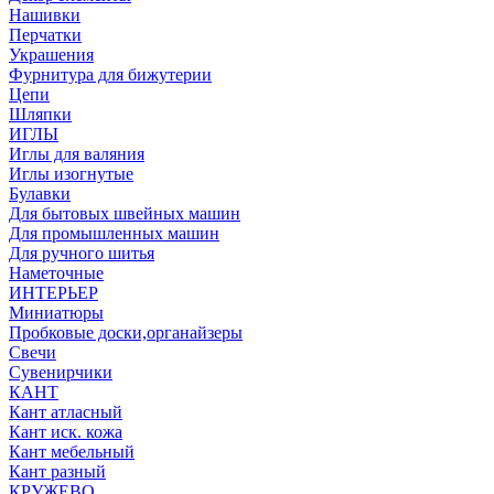
Нашивки
Перчатки
Украшения
Фурнитура для бижутерии
Цепи
Шляпки
ИГЛЫ
Иглы для валяния
Иглы изогнутые
Булавки
Для бытовых швейных машин
Для промышленных машин
Для ручного шитья
Наметочные
ИНТЕРЬЕР
Миниатюры
Пробковые доски,органайзеры
Свечи
Сувенирчики
КАНТ
Кант атласный
Кант иск. кожа
Кант мебельный
Кант разный
КРУЖЕВО