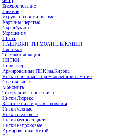
Фетр
Бисероплетение
Вязание
Игрушки своими руками
Картины шерстью
Скрапбукинг
Украшения
Шитье
НАШИВКИ, ТЕРМОАППЛИКАЦИИ
Нашивки
Термоаппликации
НИТКИ
Полиэстер
Армированные ПНК им.Кирова
Нитки швейные в промышленной намотке
Специальные
Мононить
Текстурированные нитки
Нитки Люрекс
Золотые нитки для вышивания
Нитки черные
Нитки шелковые
Нитки мятного цвета
Нитки капроновые
Армированные Китай