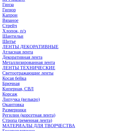
Гинза
Гипюр
Капрон
Вязаное
Стрейч
Хлопок, п/э
Шантильи
Шитье
ЛЕНТЫ ДЕКОРАТИВНЫЕ
Атласная лента
Декоративная лента
Металлизированная лента
ЛЕНТЫ ТЕХНИЧЕСКИЕ
Светоотражающие ленты
Косая бейка
Брючная
Киперная, СВЛ
Корсаж
Липучка (велькро)
Окантовка
Размерники
Регилин (корсетная лента)
Стропа (ременная лента)
МАТЕРИАЛЫ ДЛЯ ТВОРЧЕСТВА
Бисероплетение