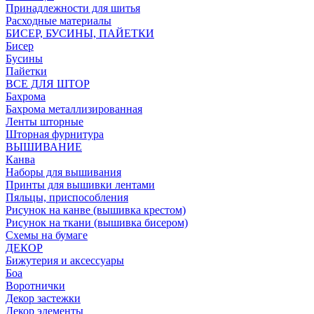
Принадлежности для шитья
Расходные материалы
БИСЕР, БУСИНЫ, ПАЙЕТКИ
Бисер
Бусины
Пайетки
ВСЕ ДЛЯ ШТОР
Бахрома
Бахрома металлизированная
Ленты шторные
Шторная фурнитура
ВЫШИВАНИЕ
Канва
Наборы для вышивания
Принты для вышивки лентами
Пяльцы, приспособления
Рисунок на канве (вышивка крестом)
Рисунок на ткани (вышивка бисером)
Схемы на бумаге
ДЕКОР
Бижутерия и аксессуары
Боа
Воротнички
Декор застежки
Декор элементы