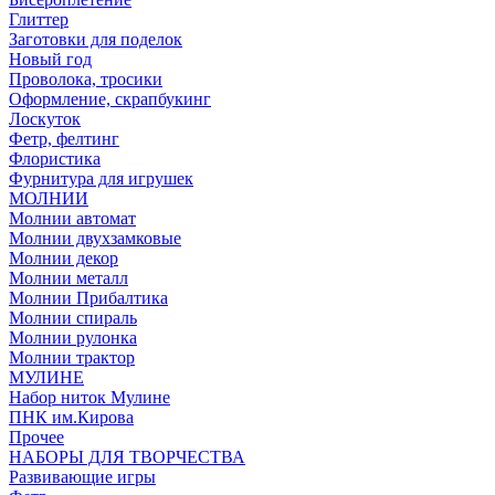
Глиттер
Заготовки для поделок
Новый год
Проволока, тросики
Оформление, скрапбукинг
Лоскуток
Фетр, фелтинг
Флористика
Фурнитура для игрушек
МОЛНИИ
Молнии автомат
Молнии двухзамковые
Молнии декор
Молнии металл
Молнии Прибалтика
Молнии спираль
Молнии рулонка
Молнии трактор
МУЛИНЕ
Набор ниток Мулине
ПНК им.Кирова
Прочее
НАБОРЫ ДЛЯ ТВОРЧЕСТВА
Развивающие игры