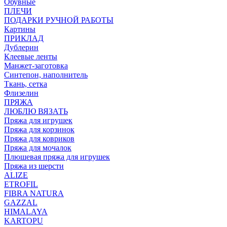
Обувные
ПЛЕЧИ
ПОДАРКИ РУЧНОЙ РАБОТЫ
Картины
ПРИКЛАД
Дублерин
Клеевые ленты
Манжет-заготовка
Синтепон, наполнитель
Ткань, сетка
Флизелин
ПРЯЖА
ЛЮБЛЮ ВЯЗАТЬ
Пряжа для игрушек
Пряжа для корзинок
Пряжа для ковриков
Пряжа для мочалок
Плюшевая пряжа для игрушек
Пряжа из шерсти
ALIZE
ETROFIL
FIBRA NATURA
GAZZAL
HIMALAYA
KARTOPU