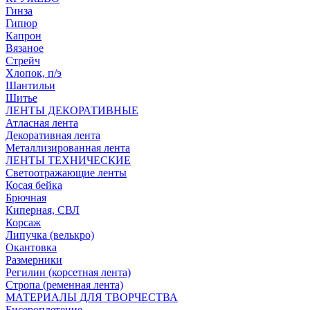
Гинза
Гипюр
Капрон
Вязаное
Стрейч
Хлопок, п/э
Шантильи
Шитье
ЛЕНТЫ ДЕКОРАТИВНЫЕ
Атласная лента
Декоративная лента
Металлизированная лента
ЛЕНТЫ ТЕХНИЧЕСКИЕ
Светоотражающие ленты
Косая бейка
Брючная
Киперная, СВЛ
Корсаж
Липучка (велькро)
Окантовка
Размерники
Регилин (корсетная лента)
Стропа (ременная лента)
МАТЕРИАЛЫ ДЛЯ ТВОРЧЕСТВА
Бисероплетение