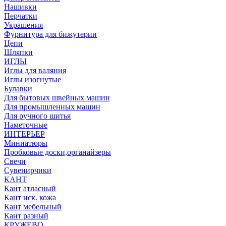
Нашивки
Перчатки
Украшения
Фурнитура для бижутерии
Цепи
Шляпки
ИГЛЫ
Иглы для валяния
Иглы изогнутые
Булавки
Для бытовых швейных машин
Для промышленных машин
Для ручного шитья
Наметочные
ИНТЕРЬЕР
Миниатюры
Пробковые доски,органайзеры
Свечи
Сувенирчики
КАНТ
Кант атласный
Кант иск. кожа
Кант мебельный
Кант разный
КРУЖЕВО