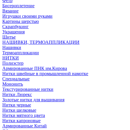
Фетр
Бисероплетение
Вязание
Игрушки своими руками
Картины шерстью
Скрапбукинг
Украшения
Шитье
НАШИВКИ, ТЕРМОАППЛИКАЦИИ
Нашивки
Термоаппликации
НИТКИ
Полиэстер
Армированные ПНК им.Кирова
Нитки швейные в промышленной намотке
Специальные
Мононить
Текстурированные нитки
Нитки Люрекс
Золотые нитки для вышивания
Нитки черные
Нитки шелковые
Нитки мятного цвета
Нитки капроновые
Армированные Китай