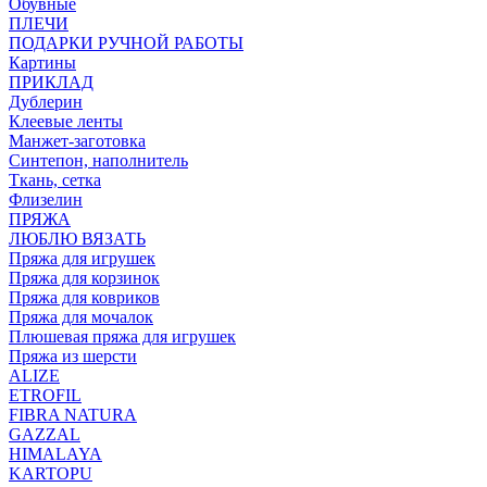
Обувные
ПЛЕЧИ
ПОДАРКИ РУЧНОЙ РАБОТЫ
Картины
ПРИКЛАД
Дублерин
Клеевые ленты
Манжет-заготовка
Синтепон, наполнитель
Ткань, сетка
Флизелин
ПРЯЖА
ЛЮБЛЮ ВЯЗАТЬ
Пряжа для игрушек
Пряжа для корзинок
Пряжа для ковриков
Пряжа для мочалок
Плюшевая пряжа для игрушек
Пряжа из шерсти
ALIZE
ETROFIL
FIBRA NATURA
GAZZAL
HIMALAYA
KARTOPU