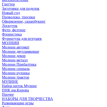
Глиттер
Заготовки для поделок
Новый год
Проволока, тросики
Оформление, скрапбукинг
Лоскуток
Фетр, фелтинг
Флористика
Фурнитура для игрушек
МОЛНИИ
Молнии автомат
Молнии двухзамковые
Молнии декор
Молнии металл
Молнии Прибалтика
Молнии спираль
Молнии рулонка
Молнии трактор
МУЛИНЕ
Набор ниток Мулине
ПНК им.Кирова
Прочее
НАБОРЫ ДЛЯ ТВОРЧЕСТВА
Развивающие игры