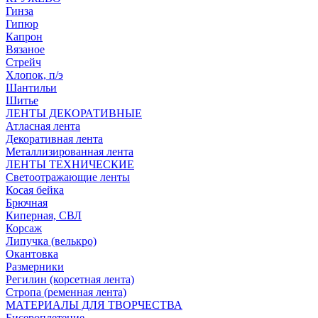
Гинза
Гипюр
Капрон
Вязаное
Стрейч
Хлопок, п/э
Шантильи
Шитье
ЛЕНТЫ ДЕКОРАТИВНЫЕ
Атласная лента
Декоративная лента
Металлизированная лента
ЛЕНТЫ ТЕХНИЧЕСКИЕ
Светоотражающие ленты
Косая бейка
Брючная
Киперная, СВЛ
Корсаж
Липучка (велькро)
Окантовка
Размерники
Регилин (корсетная лента)
Стропа (ременная лента)
МАТЕРИАЛЫ ДЛЯ ТВОРЧЕСТВА
Бисероплетение