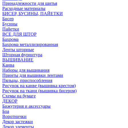
Принадлежности для шитья
Расходные материалы
БИСЕР, БУСИНЫ, ПАЙЕТКИ
Бисер
Бусины
Пайетки
ВСЕ ДЛЯ ШТОР
Бахрома
Бахрома металлизированная
Ленты шторные
Шторная фурнитура
ВЫШИВАНИЕ
Канва
Наборы для вышивания
Принты для вышивки лентами
Пяльцы, приспособления
Рисунок на канве (вышивка крестом)
Рисунок на ткани (вышивка бисером)
Схемы на бумаге
ДЕКОР
Бижутерия и аксессуары
Боа
Воротнички
Декор застежки
Декор элементы