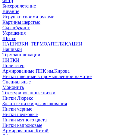
Фетр
Бисероплетение
Вязание
Игрушки своими руками
Картины шерстью
Скрапбукинг
Украшения
Шитье
НАШИВКИ, ТЕРМОАППЛИКАЦИИ
Нашивки
Термоаппликации
НИТКИ
Полиэстер
Армированные ПНК им.Кирова
Нитки швейные в промышленной намотке
Специальные
Мононить
Текстурированные нитки
Нитки Люрекс
Золотые нитки для вышивания
Нитки черные
Нитки шелковые
Нитки мятного цвета
Нитки капроновые
Армированные Китай