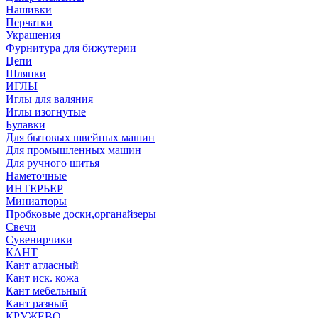
Нашивки
Перчатки
Украшения
Фурнитура для бижутерии
Цепи
Шляпки
ИГЛЫ
Иглы для валяния
Иглы изогнутые
Булавки
Для бытовых швейных машин
Для промышленных машин
Для ручного шитья
Наметочные
ИНТЕРЬЕР
Миниатюры
Пробковые доски,органайзеры
Свечи
Сувенирчики
КАНТ
Кант атласный
Кант иск. кожа
Кант мебельный
Кант разный
КРУЖЕВО