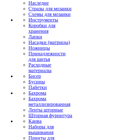
Наследие
Стразы для мозаики
Схемы для мозаики
Инструменты
Коробки для
хранения
Лапки
Насадки (матрицы)
Ножницы
Принадлежности
для шитья
Расходные
материалы
Бисер
Бусины
Пайетки
Бахрома
Бахрома
металлизированная
Ленты шторные
Шторная фурнитура
Канва
Наборы для
вышивания
Принты для