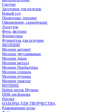
Глиттер
Заготовки для поделок
Новый год
Проволока, тросики
Оформление, скрапбукинг
Лоскуток
Фетр, фелтинг
Флористика
Фурнитура для игрушек
МОЛНИИ
Молнии автомат
Молнии двухзамковые
Молнии декор
Молнии металл
Молнии Прибалтика
Молнии спираль
Молнии рулонка
Молнии трактор
МУЛИНЕ
Набор ниток Мулине
ПНК им.Кирова
Прочее
НАБОРЫ ДЛЯ ТВОРЧЕСТВА
Развивающие игры