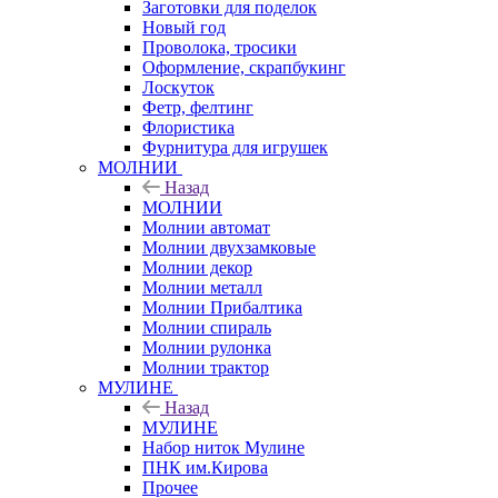
Заготовки для поделок
Новый год
Проволока, тросики
Оформление, скрапбукинг
Лоскуток
Фетр, фелтинг
Флористика
Фурнитура для игрушек
МОЛНИИ
Назад
МОЛНИИ
Молнии автомат
Молнии двухзамковые
Молнии декор
Молнии металл
Молнии Прибалтика
Молнии спираль
Молнии рулонка
Молнии трактор
МУЛИНЕ
Назад
МУЛИНЕ
Набор ниток Мулине
ПНК им.Кирова
Прочее