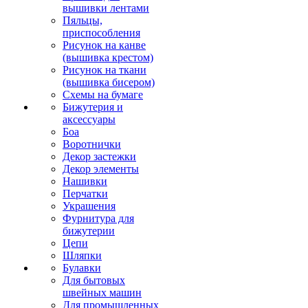
вышивки лентами
Пяльцы,
приспособления
Рисунок на канве
(вышивка крестом)
Рисунок на ткани
(вышивка бисером)
Схемы на бумаге
Бижутерия и
аксессуары
Боа
Воротнички
Декор застежки
Декор элементы
Нашивки
Перчатки
Украшения
Фурнитура для
бижутерии
Цепи
Шляпки
Булавки
Для бытовых
швейных машин
Для промышленных