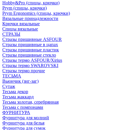
Hobby&Pro (спицы, крючки)
Prym (спицы, крючки)
Prym Ergonomics (спицы, крючки)
Вязальные принадлежности
Крючки вязальные
Спицы вязальные
СТРАЗЫ
Стразы пришивные ASFOUR
Стразы пришивные в цапах
Стразы пришивные пластик
Стразы пришивные стекло
Стразы термо ASFOUR/Xirius
Стразы термо SWAROVSKI
Стразы термо прочие
ТЕСЬМА
Вьюнчик (зиг-заг)
Сутаж
Тесьма декор
Тесьма жаккард
Тесьма золотая, серебрянная
Тесьма с помпонами
ФУРНИТУРА
Фурнитура для молний
Фурнитура для белья
Фурнитура для сумок