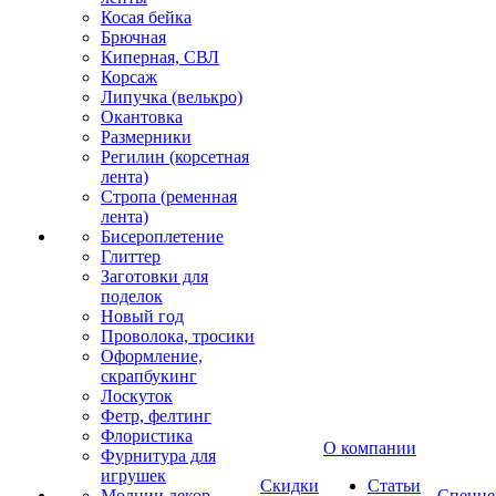
Косая бейка
Брючная
Киперная, СВЛ
Корсаж
Липучка (велькро)
Окантовка
Размерники
Регилин (корсетная
лента)
Стропа (ременная
лента)
Бисероплетение
Глиттер
Заготовки для
поделок
Новый год
Проволока, тросики
Оформление,
скрапбукинг
Лоскуток
Фетр, фелтинг
Флористика
О компании
Фурнитура для
игрушек
Скидки
Статьи
Молнии декор
Спецце