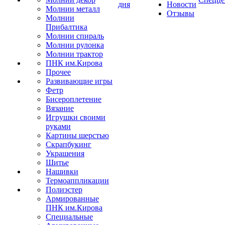
дня
Новости
Молнии металл
Отзывы
Молнии
Прибалтика
Молнии спираль
Молнии рулонка
Молнии трактор
ПНК им.Кирова
Прочее
Развивающие игры
Фетр
Бисероплетение
Вязание
Игрушки своими
руками
Картины шерстью
Скрапбукинг
Украшения
Шитье
Нашивки
Термоаппликации
Полиэстер
Армированные
ПНК им.Кирова
Специальные