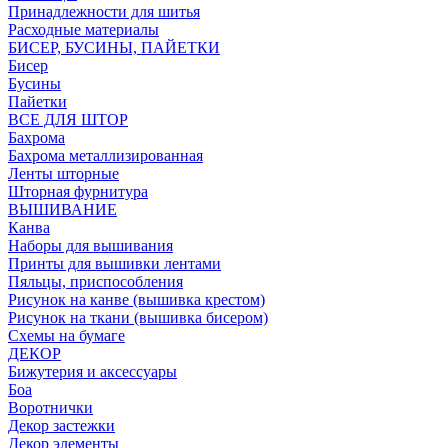
Принадлежности для шитья
Расходные материалы
БИСЕР, БУСИНЫ, ПАЙЕТКИ
Бисер
Бусины
Пайетки
ВСЕ ДЛЯ ШТОР
Бахрома
Бахрома металлизированная
Ленты шторные
Шторная фурнитура
ВЫШИВАНИЕ
Канва
Наборы для вышивания
Принты для вышивки лентами
Пяльцы, приспособления
Рисунок на канве (вышивка крестом)
Рисунок на ткани (вышивка бисером)
Схемы на бумаге
ДЕКОР
Бижутерия и аксессуары
Боа
Воротнички
Декор застежки
Декор элементы