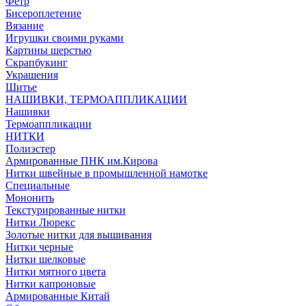
Фетр
Бисероплетение
Вязание
Игрушки своими руками
Картины шерстью
Скрапбукинг
Украшения
Шитье
НАШИВКИ, ТЕРМОАППЛИКАЦИИ
Нашивки
Термоаппликации
НИТКИ
Полиэстер
Армированные ПНК им.Кирова
Нитки швейные в промышленной намотке
Специальные
Мононить
Текстурированные нитки
Нитки Люрекс
Золотые нитки для вышивания
Нитки черные
Нитки шелковые
Нитки мятного цвета
Нитки капроновые
Армированные Китай