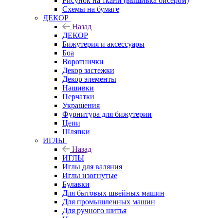
Рисунок на ткани (вышивка бисером)
Схемы на бумаге
ДЕКОР
Назад
ДЕКОР
Бижутерия и аксессуары
Боа
Воротнички
Декор застежки
Декор элементы
Нашивки
Перчатки
Украшения
Фурнитура для бижутерии
Цепи
Шляпки
ИГЛЫ
Назад
ИГЛЫ
Иглы для валяния
Иглы изогнутые
Булавки
Для бытовых швейных машин
Для промышленных машин
Для ручного шитья