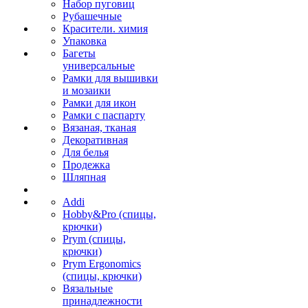
Набор пуговиц
Рубашечные
Красители. химия
Упаковка
Багеты
универсальные
Рамки для вышивки
и мозаики
Рамки для икон
Рамки с паспарту
Вязаная, тканая
Декоративная
Для белья
Продежка
Шляпная
Addi
Hobby&Pro (спицы,
крючки)
Prym (спицы,
крючки)
Prym Ergonomics
(спицы, крючки)
Вязальные
принадлежности