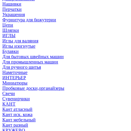
Нашивки
Перчатки
Украшения
Фурнитура для бижутерии
Цепи
Шляпки
ИГЛЫ
Иглы для валяния
Иглы изогнутые
Булавки
Для бытовых швейных машин
Для промышленных машин
Для ручного шитья
Наметочные
ИНТЕРЬЕР
Миниатюры
Пробковые доски,органайзеры
Свечи
Сувенирчики
КАНТ
Кант атласный
Кант иск. кожа
Кант мебельный
Кант разный
КРУЖЕВО