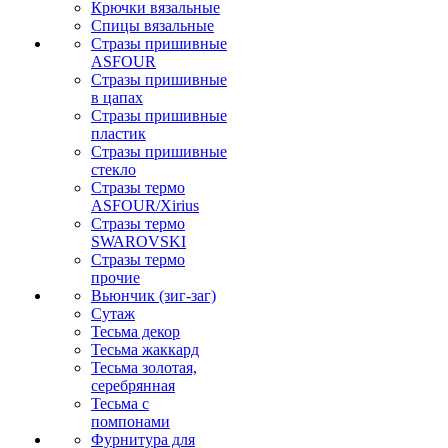
Крючки вязальные
Спицы вязальные
Стразы пришивные
ASFOUR
Стразы пришивные
в цапах
Стразы пришивные
пластик
Стразы пришивные
стекло
Стразы термо
ASFOUR/Xirius
Стразы термо
SWAROVSKI
Стразы термо
прочие
Вьюнчик (зиг-заг)
Сутаж
Тесьма декор
Тесьма жаккард
Тесьма золотая,
серебрянная
Тесьма с
помпонами
Фурнитура для