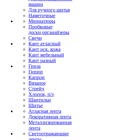
машин
Для ручного шитья
Наметочные
Миниатюры
Пробковые
доски,органайзеры
Свечи
Кант атласный
Кант иск. кожа
Кант мебельный
Кант разный
Гинза
Гипюр
Капрон
Вязаное
Стрейч
Хлопок, п/э
Шантильи
Шитье
Атласная лента
Декоративная лента
Металлизированная
лента
Светоотражающие
ленты