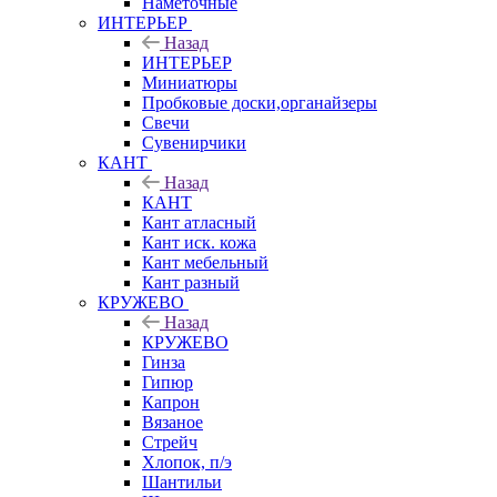
Наметочные
ИНТЕРЬЕР
Назад
ИНТЕРЬЕР
Миниатюры
Пробковые доски,органайзеры
Свечи
Сувенирчики
КАНТ
Назад
КАНТ
Кант атласный
Кант иск. кожа
Кант мебельный
Кант разный
КРУЖЕВО
Назад
КРУЖЕВО
Гинза
Гипюр
Капрон
Вязаное
Стрейч
Хлопок, п/э
Шантильи