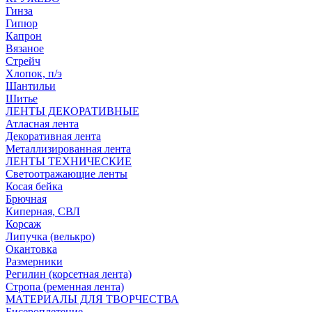
Гинза
Гипюр
Капрон
Вязаное
Стрейч
Хлопок, п/э
Шантильи
Шитье
ЛЕНТЫ ДЕКОРАТИВНЫЕ
Атласная лента
Декоративная лента
Металлизированная лента
ЛЕНТЫ ТЕХНИЧЕСКИЕ
Светоотражающие ленты
Косая бейка
Брючная
Киперная, СВЛ
Корсаж
Липучка (велькро)
Окантовка
Размерники
Регилин (корсетная лента)
Стропа (ременная лента)
МАТЕРИАЛЫ ДЛЯ ТВОРЧЕСТВА
Бисероплетение