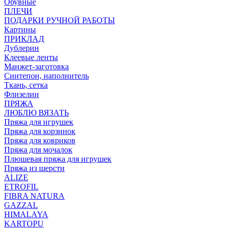
Обувные
ПЛЕЧИ
ПОДАРКИ РУЧНОЙ РАБОТЫ
Картины
ПРИКЛАД
Дублерин
Клеевые ленты
Манжет-заготовка
Синтепон, наполнитель
Ткань, сетка
Флизелин
ПРЯЖА
ЛЮБЛЮ ВЯЗАТЬ
Пряжа для игрушек
Пряжа для корзинок
Пряжа для ковриков
Пряжа для мочалок
Плюшевая пряжа для игрушек
Пряжа из шерсти
ALIZE
ETROFIL
FIBRA NATURA
GAZZAL
HIMALAYA
KARTOPU