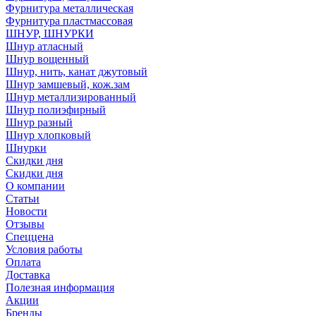
Фурнитура металлическая
Фурнитура пластмассовая
ШНУР, ШНУРКИ
Шнур атласный
Шнур вощенный
Шнур, нить, канат джутовый
Шнур замшевый, кож.зам
Шнур металлизированный
Шнур полиэфирный
Шнур разный
Шнур хлопковый
Шнурки
Скидки дня
Скидки дня
О компании
Статьи
Новости
Отзывы
Спеццена
Условия работы
Оплата
Доставка
Полезная информация
Акции
Бренды