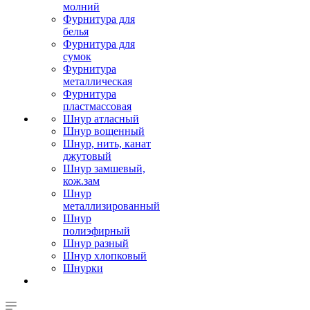
молний
Фурнитура для
белья
Фурнитура для
сумок
Фурнитура
металлическая
Фурнитура
пластмассовая
Шнур атласный
Шнур вощенный
Шнур, нить, канат
джутовый
Шнур замшевый,
кож.зам
Шнур
металлизированный
Шнур
полиэфирный
Шнур разный
Шнур хлопковый
Шнурки