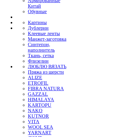
Армированные
Китай
Обувные
Картины
Дублерин
Клеевые ленты
Манжет-заготовка
Синтепон,
наполнитель
Ткань, сетка
Флизелин
ЛЮБЛЮ ВЯЗАТЬ
Пряжа из шерсти
ALIZE
ETROFIL
FIBRA NATURA
GAZZAL
HIMALAYA
KARTOPU
NAKO
KUTNOR
VITA
WOOL SEA
YARNART