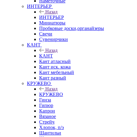
Наметочные
ИНТЕРЬЕР
Назад
ИНТЕРЬЕР
Миниатюры
Пробковые доски,органайзеры
Свечи
Сувенирчики
КАНТ
Назад
КАНТ
Кант атласный
Кант иск. кожа
Кант мебельный
Кант разный
КРУЖЕВО
Назад
КРУЖЕВО
Гинза
Гипюр
Капрон
Вязаное
Стрейч
Хлопок, п/э
Шантильи