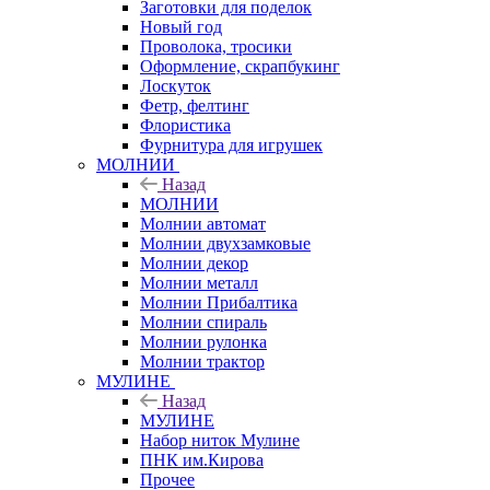
Заготовки для поделок
Новый год
Проволока, тросики
Оформление, скрапбукинг
Лоскуток
Фетр, фелтинг
Флористика
Фурнитура для игрушек
МОЛНИИ
Назад
МОЛНИИ
Молнии автомат
Молнии двухзамковые
Молнии декор
Молнии металл
Молнии Прибалтика
Молнии спираль
Молнии рулонка
Молнии трактор
МУЛИНЕ
Назад
МУЛИНЕ
Набор ниток Мулине
ПНК им.Кирова
Прочее