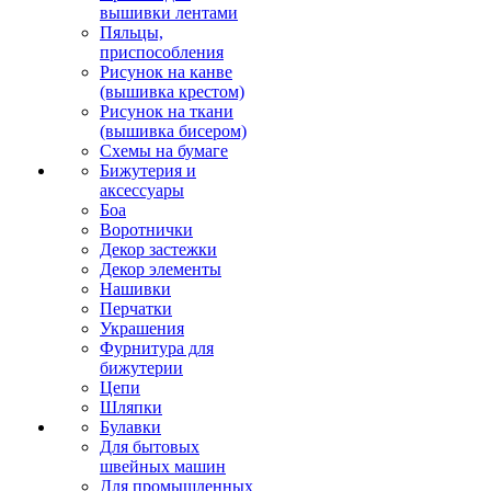
вышивки лентами
Пяльцы,
приспособления
Рисунок на канве
(вышивка крестом)
Рисунок на ткани
(вышивка бисером)
Схемы на бумаге
Бижутерия и
аксессуары
Боа
Воротнички
Декор застежки
Декор элементы
Нашивки
Перчатки
Украшения
Фурнитура для
бижутерии
Цепи
Шляпки
Булавки
Для бытовых
швейных машин
Для промышленных