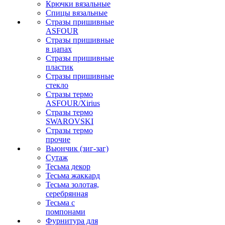
Крючки вязальные
Спицы вязальные
Стразы пришивные
ASFOUR
Стразы пришивные
в цапах
Стразы пришивные
пластик
Стразы пришивные
стекло
Стразы термо
ASFOUR/Xirius
Стразы термо
SWAROVSKI
Стразы термо
прочие
Вьюнчик (зиг-заг)
Сутаж
Тесьма декор
Тесьма жаккард
Тесьма золотая,
серебрянная
Тесьма с
помпонами
Фурнитура для