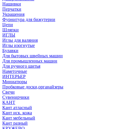
Нашивки
Перчатки
Украшения
Фурнитура для бижутерии
Цепи
Шляпки
ИГЛЫ
Иглы для валяния
Иглы изогнутые
Булавки
Для бытовых швейных машин
Для промышленных машин
Для ручного шитья
Наметочные
ИНТЕРЬЕР
Миниатюры
Пробковые доски,органайзеры
Свечи
Сувенирчики
КАНТ
Кант атласный
Кант иск. кожа
Кант мебельный
Кант разный
КРУЖЕВО