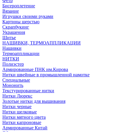
Фетр
Бисероплетение
Вязание
Игрушки своими руками
Картины шерстью
Скрапбукинг
Украшения
Шитье
НАШИВКИ, ТЕРМОАППЛИКАЦИИ
Нашивки
Термоаппликации
НИТКИ
Полиэстер
Армированные ПНК им.Кирова
Нитки швейные в промышленной намотке
Специальные
Мононить
Текстурированные нитки
Нитки Люрекс
Золотые нитки для вышивания
Нитки черные
Нитки шелковые
Нитки мятного цвета
Нитки капроновые
Армированные Китай