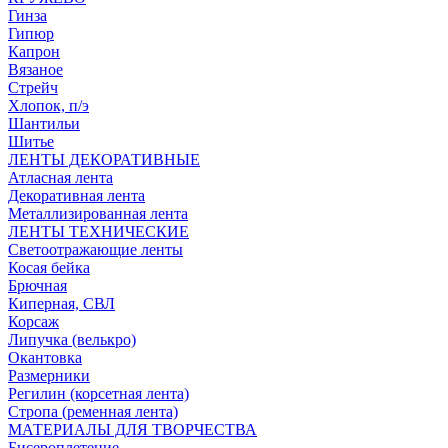
Гинза
Гипюр
Капрон
Вязаное
Стрейч
Хлопок, п/э
Шантильи
Шитье
ЛЕНТЫ ДЕКОРАТИВНЫЕ
Атласная лента
Декоративная лента
Металлизированная лента
ЛЕНТЫ ТЕХНИЧЕСКИЕ
Светоотражающие ленты
Косая бейка
Брючная
Киперная, СВЛ
Корсаж
Липучка (велькро)
Окантовка
Размерники
Регилин (корсетная лента)
Стропа (ременная лента)
МАТЕРИАЛЫ ДЛЯ ТВОРЧЕСТВА
Бисероплетение