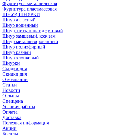
Фурнитура металлическая
Фурнитура пластмассовая
ШНУР, ШНУРКИ
Шнур атласный
Шнур вощенный
Шнур, нить, канат джутовый
Шнур замшевый, кож.зам
Шнур металлизированный
Шнур полиэфирный
Шнур разный
Шнур хлопковый
Шнурки
Скидки дня
Скидки дня
О компании
Статьи
Новости
Отзывы
Спеццена
Условия работы
Оплата
Доставка
Полезная информация
Акции
Бренды