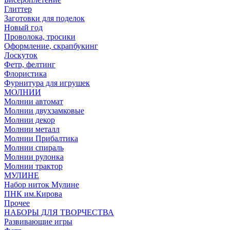
Глиттер
Заготовки для поделок
Новый год
Проволока, тросики
Оформление, скрапбукинг
Лоскуток
Фетр, фелтинг
Флористика
Фурнитура для игрушек
МОЛНИИ
Молнии автомат
Молнии двухзамковые
Молнии декор
Молнии металл
Молнии Прибалтика
Молнии спираль
Молнии рулонка
Молнии трактор
МУЛИНЕ
Набор ниток Мулине
ПНК им.Кирова
Прочее
НАБОРЫ ДЛЯ ТВОРЧЕСТВА
Развивающие игры