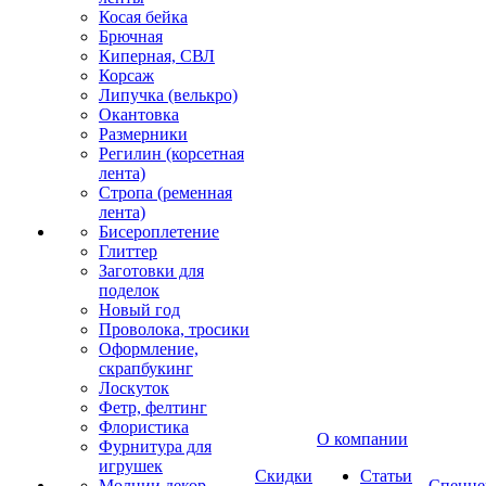
Косая бейка
Брючная
Киперная, СВЛ
Корсаж
Липучка (велькро)
Окантовка
Размерники
Регилин (корсетная
лента)
Стропа (ременная
лента)
Бисероплетение
Глиттер
Заготовки для
поделок
Новый год
Проволока, тросики
Оформление,
скрапбукинг
Лоскуток
Фетр, фелтинг
Флористика
О компании
Фурнитура для
игрушек
Скидки
Статьи
Молнии декор
Спецце