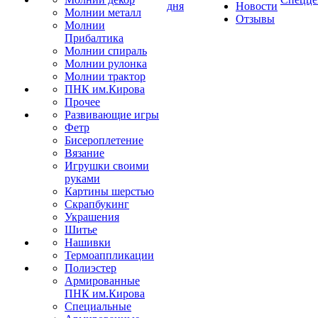
дня
Новости
Молнии металл
Отзывы
Молнии
Прибалтика
Молнии спираль
Молнии рулонка
Молнии трактор
ПНК им.Кирова
Прочее
Развивающие игры
Фетр
Бисероплетение
Вязание
Игрушки своими
руками
Картины шерстью
Скрапбукинг
Украшения
Шитье
Нашивки
Термоаппликации
Полиэстер
Армированные
ПНК им.Кирова
Специальные