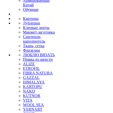
Армированные
Китай
Обувные
Картины
Дублерин
Клеевые ленты
Манжет-заготовка
Синтепон,
наполнитель
Ткань, сетка
Флизелин
ЛЮБЛЮ ВЯЗАТЬ
Пряжа из шерсти
ALIZE
ETROFIL
FIBRA NATURA
GAZZAL
HIMALAYA
KARTOPU
NAKO
KUTNOR
VITA
WOOL SEA
YARNART