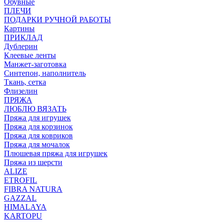
Обувные
ПЛЕЧИ
ПОДАРКИ РУЧНОЙ РАБОТЫ
Картины
ПРИКЛАД
Дублерин
Клеевые ленты
Манжет-заготовка
Синтепон, наполнитель
Ткань, сетка
Флизелин
ПРЯЖА
ЛЮБЛЮ ВЯЗАТЬ
Пряжа для игрушек
Пряжа для корзинок
Пряжа для ковриков
Пряжа для мочалок
Плюшевая пряжа для игрушек
Пряжа из шерсти
ALIZE
ETROFIL
FIBRA NATURA
GAZZAL
HIMALAYA
KARTOPU