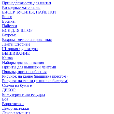
Принадлежности для шитья
Расходные материалы
БИСЕР, БУСИНЫ, ПАЙЕТКИ
Бисер
Бусины
Пайетки
ВСЕ ДЛЯ ШТОР
Бахрома
Бахрома металлизированная
Ленты шторные
Шторная фурнитура
ВЫШИВАНИЕ
Канва
Наборы для вышивания
Принты для вышивки лентами
Пяльцы, приспособления
Рисунок на канве (вышивка крестом)
Рисунок на ткани (вышивка бисером)
Схемы на бумаге
ДЕКОР
Бижутерия и аксессуары
Боа
Воротнички
Декор застежки
Декор элементы