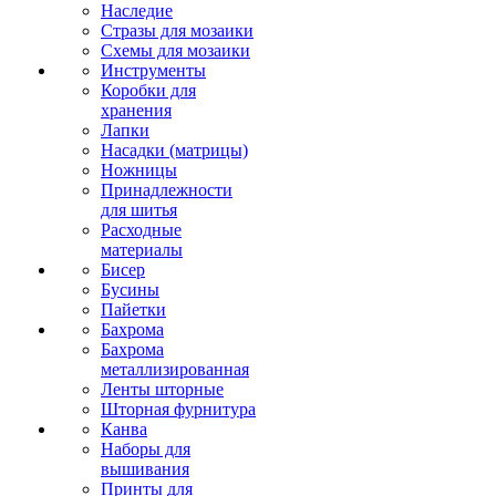
Наследие
Стразы для мозаики
Схемы для мозаики
Инструменты
Коробки для
хранения
Лапки
Насадки (матрицы)
Ножницы
Принадлежности
для шитья
Расходные
материалы
Бисер
Бусины
Пайетки
Бахрома
Бахрома
металлизированная
Ленты шторные
Шторная фурнитура
Канва
Наборы для
вышивания
Принты для