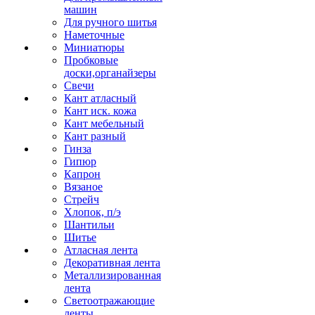
машин
Для ручного шитья
Наметочные
Миниатюры
Пробковые
доски,органайзеры
Свечи
Кант атласный
Кант иск. кожа
Кант мебельный
Кант разный
Гинза
Гипюр
Капрон
Вязаное
Стрейч
Хлопок, п/э
Шантильи
Шитье
Атласная лента
Декоративная лента
Металлизированная
лента
Светоотражающие
ленты