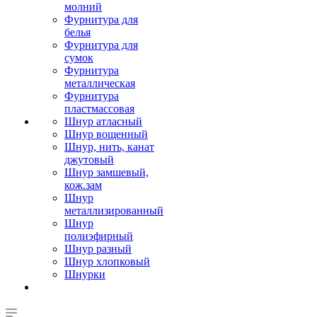
молний
Фурнитура для
белья
Фурнитура для
сумок
Фурнитура
металлическая
Фурнитура
пластмассовая
Шнур атласный
Шнур вощенный
Шнур, нить, канат
джутовый
Шнур замшевый,
кож.зам
Шнур
металлизированный
Шнур
полиэфирный
Шнур разный
Шнур хлопковый
Шнурки