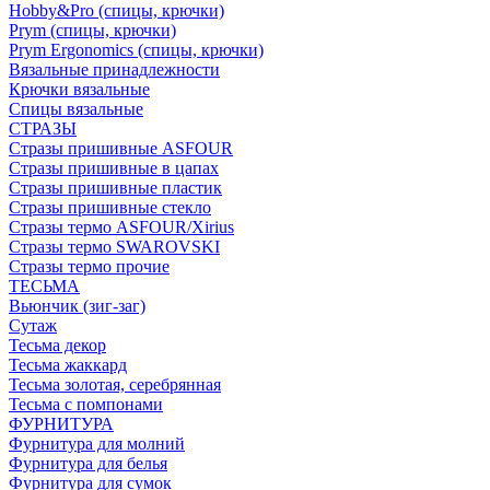
Hobby&Pro (спицы, крючки)
Prym (спицы, крючки)
Prym Ergonomics (спицы, крючки)
Вязальные принадлежности
Крючки вязальные
Спицы вязальные
СТРАЗЫ
Стразы пришивные ASFOUR
Стразы пришивные в цапах
Стразы пришивные пластик
Стразы пришивные стекло
Стразы термо ASFOUR/Xirius
Стразы термо SWAROVSKI
Стразы термо прочие
ТЕСЬМА
Вьюнчик (зиг-заг)
Сутаж
Тесьма декор
Тесьма жаккард
Тесьма золотая, серебрянная
Тесьма с помпонами
ФУРНИТУРА
Фурнитура для молний
Фурнитура для белья
Фурнитура для сумок