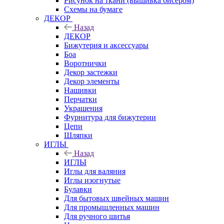
Рисунок на ткани (вышивка бисером)
Схемы на бумаге
ДЕКОР
Назад
ДЕКОР
Бижутерия и аксессуары
Боа
Воротнички
Декор застежки
Декор элементы
Нашивки
Перчатки
Украшения
Фурнитура для бижутерии
Цепи
Шляпки
ИГЛЫ
Назад
ИГЛЫ
Иглы для валяния
Иглы изогнутые
Булавки
Для бытовых швейных машин
Для промышленных машин
Для ручного шитья