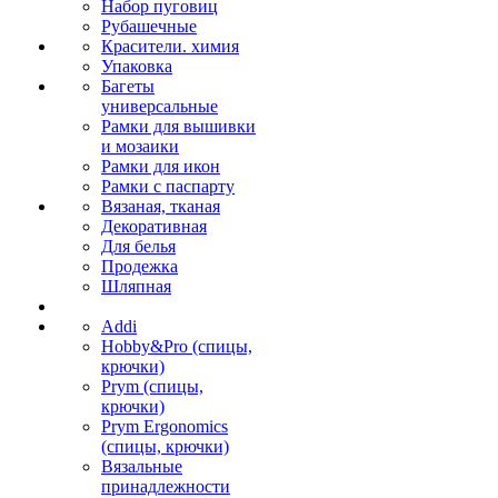
Набор пуговиц
Рубашечные
Красители. химия
Упаковка
Багеты
универсальные
Рамки для вышивки
и мозаики
Рамки для икон
Рамки с паспарту
Вязаная, тканая
Декоративная
Для белья
Продежка
Шляпная
Addi
Hobby&Pro (спицы,
крючки)
Prym (спицы,
крючки)
Prym Ergonomics
(спицы, крючки)
Вязальные
принадлежности