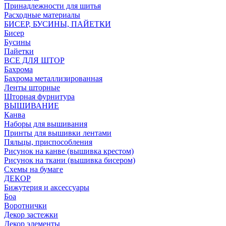
Принадлежности для шитья
Расходные материалы
БИСЕР, БУСИНЫ, ПАЙЕТКИ
Бисер
Бусины
Пайетки
ВСЕ ДЛЯ ШТОР
Бахрома
Бахрома металлизированная
Ленты шторные
Шторная фурнитура
ВЫШИВАНИЕ
Канва
Наборы для вышивания
Принты для вышивки лентами
Пяльцы, приспособления
Рисунок на канве (вышивка крестом)
Рисунок на ткани (вышивка бисером)
Схемы на бумаге
ДЕКОР
Бижутерия и аксессуары
Боа
Воротнички
Декор застежки
Декор элементы