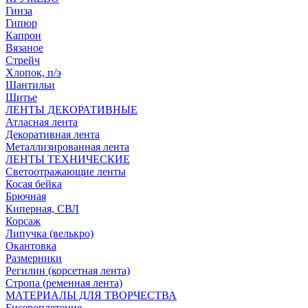
Гинза
Гипюр
Капрон
Вязаное
Стрейч
Хлопок, п/э
Шантильи
Шитье
ЛЕНТЫ ДЕКОРАТИВНЫЕ
Атласная лента
Декоративная лента
Металлизированная лента
ЛЕНТЫ ТЕХНИЧЕСКИЕ
Светоотражающие ленты
Косая бейка
Брючная
Киперная, СВЛ
Корсаж
Липучка (велькро)
Окантовка
Размерники
Регилин (корсетная лента)
Стропа (ременная лента)
МАТЕРИАЛЫ ДЛЯ ТВОРЧЕСТВА
Бисероплетение