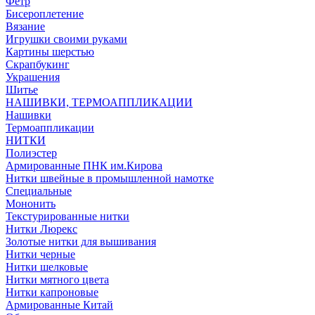
Фетр
Бисероплетение
Вязание
Игрушки своими руками
Картины шерстью
Скрапбукинг
Украшения
Шитье
НАШИВКИ, ТЕРМОАППЛИКАЦИИ
Нашивки
Термоаппликации
НИТКИ
Полиэстер
Армированные ПНК им.Кирова
Нитки швейные в промышленной намотке
Специальные
Мононить
Текстурированные нитки
Нитки Люрекс
Золотые нитки для вышивания
Нитки черные
Нитки шелковые
Нитки мятного цвета
Нитки капроновые
Армированные Китай