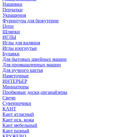
Нашивки
Перчатки
Украшения
Фурнитура для бижутерии
Цепи
Шляпки
ИГЛЫ
Иглы для валяния
Иглы изогнутые
Булавки
Для бытовых швейных машин
Для промышленных машин
Для ручного шитья
Наметочные
ИНТЕРЬЕР
Миниатюры
Пробковые доски,органайзеры
Свечи
Сувенирчики
КАНТ
Кант атласный
Кант иск. кожа
Кант мебельный
Кант разный
КРУЖЕВО