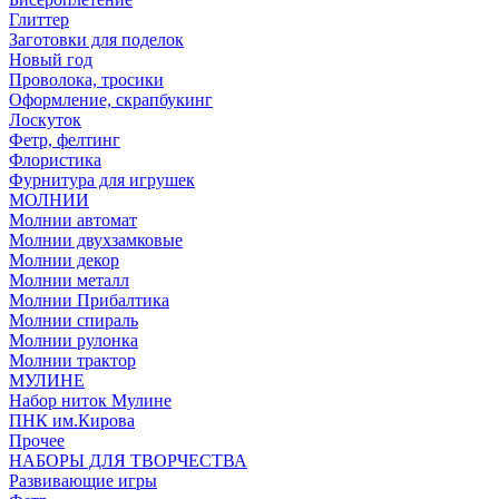
Глиттер
Заготовки для поделок
Новый год
Проволока, тросики
Оформление, скрапбукинг
Лоскуток
Фетр, фелтинг
Флористика
Фурнитура для игрушек
МОЛНИИ
Молнии автомат
Молнии двухзамковые
Молнии декор
Молнии металл
Молнии Прибалтика
Молнии спираль
Молнии рулонка
Молнии трактор
МУЛИНЕ
Набор ниток Мулине
ПНК им.Кирова
Прочее
НАБОРЫ ДЛЯ ТВОРЧЕСТВА
Развивающие игры