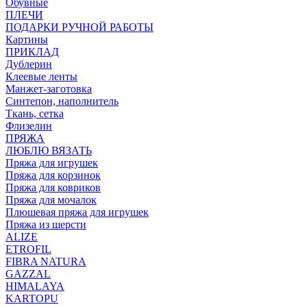
Обувные
ПЛЕЧИ
ПОДАРКИ РУЧНОЙ РАБОТЫ
Картины
ПРИКЛАД
Дублерин
Клеевые ленты
Манжет-заготовка
Синтепон, наполнитель
Ткань, сетка
Флизелин
ПРЯЖА
ЛЮБЛЮ ВЯЗАТЬ
Пряжа для игрушек
Пряжа для корзинок
Пряжа для ковриков
Пряжа для мочалок
Плюшевая пряжа для игрушек
Пряжа из шерсти
ALIZE
ETROFIL
FIBRA NATURA
GAZZAL
HIMALAYA
KARTOPU