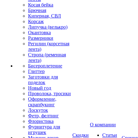
Косая бейка
Брючная
Киперная, СВЛ
Корсаж
Липучка (велькро)
Окантовка
Размерники
Регилин (корсетная
лента)
Стропа (ременная
лента)
Бисероплетение
Глиттер
Заготовки для
поделок
Новый год
Проволока, тросики
Оформление,
скрапбукинг
Лоскуток
Фетр, фелтинг
Флористика
О компании
Фурнитура для
игрушек
Скидки
Статьи
Молнии декор
Спецце