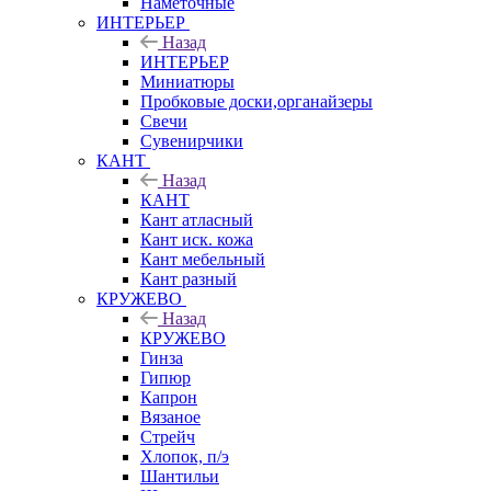
Наметочные
ИНТЕРЬЕР
Назад
ИНТЕРЬЕР
Миниатюры
Пробковые доски,органайзеры
Свечи
Сувенирчики
КАНТ
Назад
КАНТ
Кант атласный
Кант иск. кожа
Кант мебельный
Кант разный
КРУЖЕВО
Назад
КРУЖЕВО
Гинза
Гипюр
Капрон
Вязаное
Стрейч
Хлопок, п/э
Шантильи