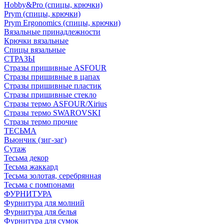
Hobby&Pro (спицы, крючки)
Prym (спицы, крючки)
Prym Ergonomics (спицы, крючки)
Вязальные принадлежности
Крючки вязальные
Спицы вязальные
СТРАЗЫ
Стразы пришивные ASFOUR
Стразы пришивные в цапах
Стразы пришивные пластик
Стразы пришивные стекло
Стразы термо ASFOUR/Xirius
Стразы термо SWAROVSKI
Стразы термо прочие
ТЕСЬМА
Вьюнчик (зиг-заг)
Сутаж
Тесьма декор
Тесьма жаккард
Тесьма золотая, серебрянная
Тесьма с помпонами
ФУРНИТУРА
Фурнитура для молний
Фурнитура для белья
Фурнитура для сумок