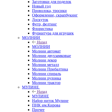
Заготовки для поделок
Новый год
Проволока, тросики
Оформление, скрапбукинг
Лоскуток
Фетр, фелтинг
Флористика
Фурнитура для игрушек
МОЛНИИ
Назад
МОЛНИИ
Молнии автомат
Молнии двухзамковые
Молнии декор
Молнии металл
Молнии Прибалтика
Молнии спираль
Молнии рулонка
Молнии трактор
МУЛИНЕ
Назад
МУЛИНЕ
Набор ниток Мулине
ПНК им.Кирова
Прочее