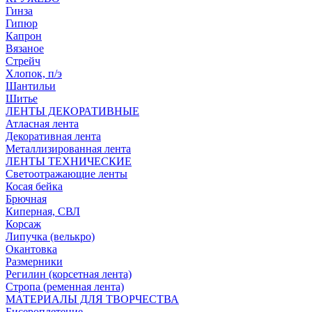
Гинза
Гипюр
Капрон
Вязаное
Стрейч
Хлопок, п/э
Шантильи
Шитье
ЛЕНТЫ ДЕКОРАТИВНЫЕ
Атласная лента
Декоративная лента
Металлизированная лента
ЛЕНТЫ ТЕХНИЧЕСКИЕ
Светоотражающие ленты
Косая бейка
Брючная
Киперная, СВЛ
Корсаж
Липучка (велькро)
Окантовка
Размерники
Регилин (корсетная лента)
Стропа (ременная лента)
МАТЕРИАЛЫ ДЛЯ ТВОРЧЕСТВА
Бисероплетение