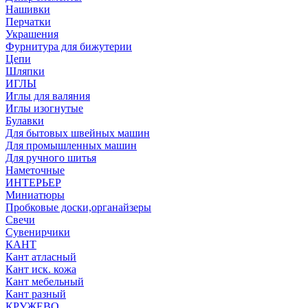
Нашивки
Перчатки
Украшения
Фурнитура для бижутерии
Цепи
Шляпки
ИГЛЫ
Иглы для валяния
Иглы изогнутые
Булавки
Для бытовых швейных машин
Для промышленных машин
Для ручного шитья
Наметочные
ИНТЕРЬЕР
Миниатюры
Пробковые доски,органайзеры
Свечи
Сувенирчики
КАНТ
Кант атласный
Кант иск. кожа
Кант мебельный
Кант разный
КРУЖЕВО