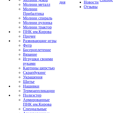
дня
Новости
Молнии металл
Отзывы
Молнии
Прибалтика
Молнии спираль
Молнии рулонка
Молнии трактор
ПНК им.Кирова
Прочее
Развивающие игры
Фетр
Бисероплетение
Вязание
Игрушки своими
руками
Картины шерстью
Скрапбукинг
Украшения
Шитье
Нашивки
Термоаппликации
Полиэстер
Армированные
ПНК им.Кирова
Специальные