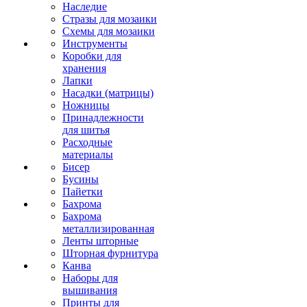
Наследие
Стразы для мозаики
Схемы для мозаики
Инструменты
Коробки для
хранения
Лапки
Насадки (матрицы)
Ножницы
Принадлежности
для шитья
Расходные
материалы
Бисер
Бусины
Пайетки
Бахрома
Бахрома
металлизированная
Ленты шторные
Шторная фурнитура
Канва
Наборы для
вышивания
Принты для