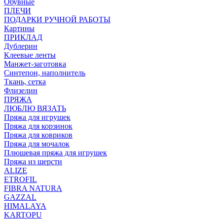
Обувные
ПЛЕЧИ
ПОДАРКИ РУЧНОЙ РАБОТЫ
Картины
ПРИКЛАД
Дублерин
Клеевые ленты
Манжет-заготовка
Синтепон, наполнитель
Ткань, сетка
Флизелин
ПРЯЖА
ЛЮБЛЮ ВЯЗАТЬ
Пряжа для игрушек
Пряжа для корзинок
Пряжа для ковриков
Пряжа для мочалок
Плюшевая пряжа для игрушек
Пряжа из шерсти
ALIZE
ETROFIL
FIBRA NATURA
GAZZAL
HIMALAYA
KARTOPU