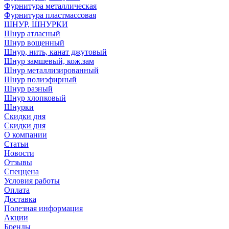
Фурнитура металлическая
Фурнитура пластмассовая
ШНУР, ШНУРКИ
Шнур атласный
Шнур вощенный
Шнур, нить, канат джутовый
Шнур замшевый, кож.зам
Шнур металлизированный
Шнур полиэфирный
Шнур разный
Шнур хлопковый
Шнурки
Скидки дня
Скидки дня
О компании
Статьи
Новости
Отзывы
Спеццена
Условия работы
Оплата
Доставка
Полезная информация
Акции
Бренды