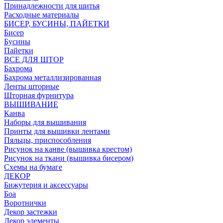
Принадлежности для шитья
Расходные материалы
БИСЕР, БУСИНЫ, ПАЙЕТКИ
Бисер
Бусины
Пайетки
ВСЕ ДЛЯ ШТОР
Бахрома
Бахрома металлизированная
Ленты шторные
Шторная фурнитура
ВЫШИВАНИЕ
Канва
Наборы для вышивания
Принты для вышивки лентами
Пяльцы, приспособления
Рисунок на канве (вышивка крестом)
Рисунок на ткани (вышивка бисером)
Схемы на бумаге
ДЕКОР
Бижутерия и аксессуары
Боа
Воротнички
Декор застежки
Декор элементы