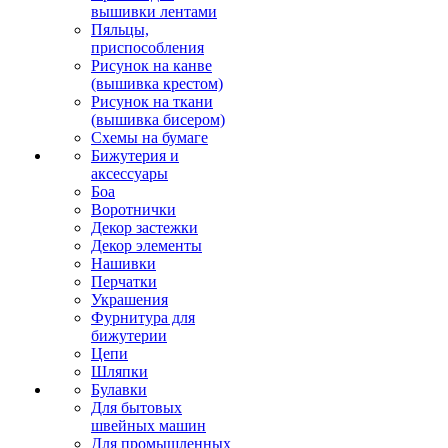
вышивки лентами
Пяльцы,
приспособления
Рисунок на канве
(вышивка крестом)
Рисунок на ткани
(вышивка бисером)
Схемы на бумаге
Бижутерия и
аксессуары
Боа
Воротнички
Декор застежки
Декор элементы
Нашивки
Перчатки
Украшения
Фурнитура для
бижутерии
Цепи
Шляпки
Булавки
Для бытовых
швейных машин
Для промышленных