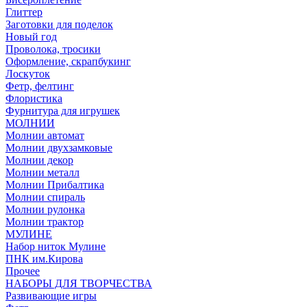
Глиттер
Заготовки для поделок
Новый год
Проволока, тросики
Оформление, скрапбукинг
Лоскуток
Фетр, фелтинг
Флористика
Фурнитура для игрушек
МОЛНИИ
Молнии автомат
Молнии двухзамковые
Молнии декор
Молнии металл
Молнии Прибалтика
Молнии спираль
Молнии рулонка
Молнии трактор
МУЛИНЕ
Набор ниток Мулине
ПНК им.Кирова
Прочее
НАБОРЫ ДЛЯ ТВОРЧЕСТВА
Развивающие игры