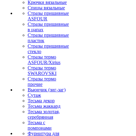
Крючки вязальные
Спицы вязальные
Стразы пришивные
ASFOUR
Стразы пришивные
в цапах
Стразы пришивные
пластик
Стразы пришивные
стекло
Стразы термо
ASFOUR/Xirius
Стразы термо
SWAROVSKI
Стразы термо
прочие
Вьюнчик (зиг-заг)
Сутаж
Тесьма декор
Тесьма жаккард
Тесьма золотая,
серебрянная
Тесьма с
помпонами
Фурнитура для