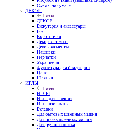
Рисунок на ткани (вышивка бисером)
Схемы на бумаге
ДЕКОР
Назад
ДЕКОР
Бижутерия и аксессуары
Боа
Воротнички
Декор застежки
Декор элементы
Нашивки
Перчатки
Украшения
Фурнитура для бижутерии
Цепи
Шляпки
ИГЛЫ
Назад
ИГЛЫ
Иглы для валяния
Иглы изогнутые
Булавки
Для бытовых швейных машин
Для промышленных машин
Для ручного шитья