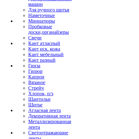
машин
Для ручного шитья
Наметочные
Миниатюры
Пробковые
доски,органайзеры
Свечи
Кант атласный
Кант иск. кожа
Кант мебельный
Кант разный
Гинза
Гипюр
Капрон
Вязаное
Стрейч
Хлопок, п/э
Шантильи
Шитье
Атласная лента
Декоративная лента
Металлизированная
лента
Светоотражающие
ленты