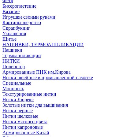
Фетр
Бисероплетение
Вязание
Игрушки своими руками
Картины шерстью
Скрапбукинг
Украшения
Шитье
НАШИВКИ, ТЕРМОАППЛИКАЦИИ
Нашивки
Термоаппликации
НИТКИ
Полиэстер
Армированные ПНК им.Кирова
Нитки швейные в промышленной намотке
Специальные
Мононить
Текстурированные нитки
Нитки Люрекс
Золотые нитки для вышивания
Нитки черные
Нитки шелковые
Нитки мятного цвета
Нитки капроновые
Армированные Китай