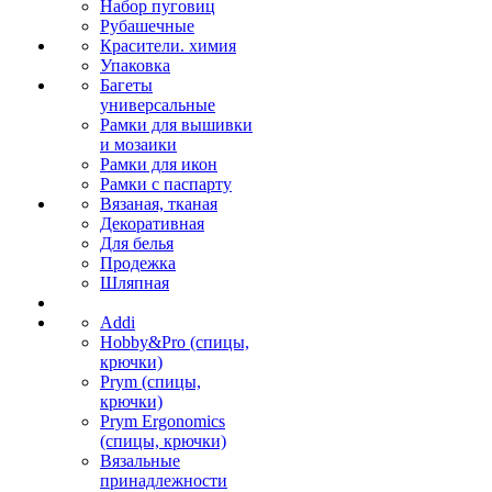
Набор пуговиц
Рубашечные
Красители. химия
Упаковка
Багеты
универсальные
Рамки для вышивки
и мозаики
Рамки для икон
Рамки с паспарту
Вязаная, тканая
Декоративная
Для белья
Продежка
Шляпная
Addi
Hobby&Pro (спицы,
крючки)
Prym (спицы,
крючки)
Prym Ergonomics
(спицы, крючки)
Вязальные
принадлежности