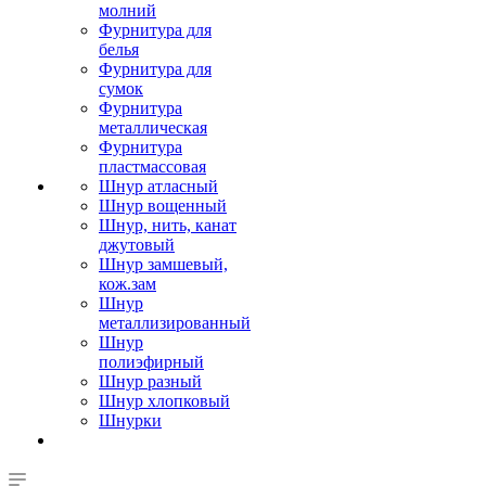
молний
Фурнитура для
белья
Фурнитура для
сумок
Фурнитура
металлическая
Фурнитура
пластмассовая
Шнур атласный
Шнур вощенный
Шнур, нить, канат
джутовый
Шнур замшевый,
кож.зам
Шнур
металлизированный
Шнур
полиэфирный
Шнур разный
Шнур хлопковый
Шнурки