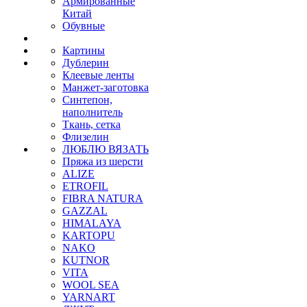
Армированные
Китай
Обувные
Картины
Дублерин
Клеевые ленты
Манжет-заготовка
Синтепон,
наполнитель
Ткань, сетка
Флизелин
ЛЮБЛЮ ВЯЗАТЬ
Пряжа из шерсти
ALIZE
ETROFIL
FIBRA NATURA
GAZZAL
HIMALAYA
KARTOPU
NAKO
KUTNOR
VITA
WOOL SEA
YARNART