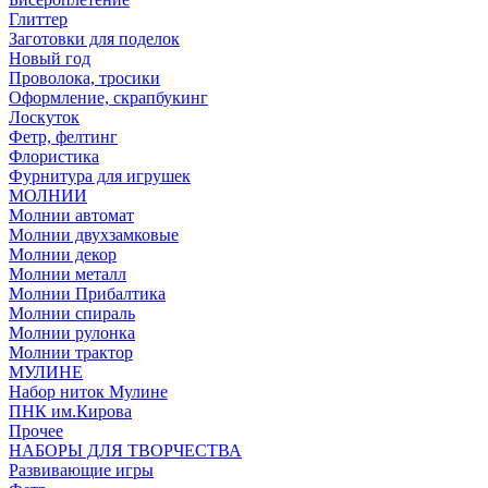
Глиттер
Заготовки для поделок
Новый год
Проволока, тросики
Оформление, скрапбукинг
Лоскуток
Фетр, фелтинг
Флористика
Фурнитура для игрушек
МОЛНИИ
Молнии автомат
Молнии двухзамковые
Молнии декор
Молнии металл
Молнии Прибалтика
Молнии спираль
Молнии рулонка
Молнии трактор
МУЛИНЕ
Набор ниток Мулине
ПНК им.Кирова
Прочее
НАБОРЫ ДЛЯ ТВОРЧЕСТВА
Развивающие игры