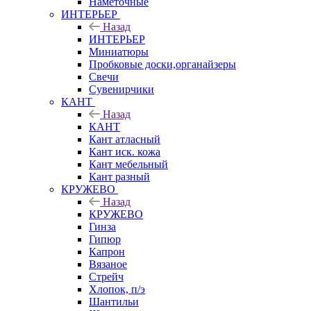
Наметочные
ИНТЕРЬЕР
Назад
ИНТЕРЬЕР
Миниатюры
Пробковые доски,органайзеры
Свечи
Сувенирчики
КАНТ
Назад
КАНТ
Кант атласный
Кант иск. кожа
Кант мебельный
Кант разный
КРУЖЕВО
Назад
КРУЖЕВО
Гинза
Гипюр
Капрон
Вязаное
Стрейч
Хлопок, п/э
Шантильи