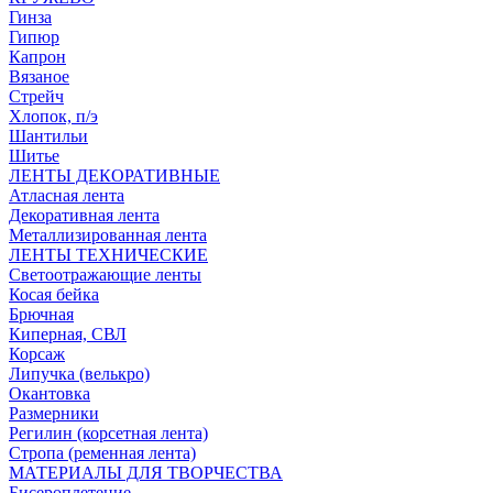
Гинза
Гипюр
Капрон
Вязаное
Стрейч
Хлопок, п/э
Шантильи
Шитье
ЛЕНТЫ ДЕКОРАТИВНЫЕ
Атласная лента
Декоративная лента
Металлизированная лента
ЛЕНТЫ ТЕХНИЧЕСКИЕ
Светоотражающие ленты
Косая бейка
Брючная
Киперная, СВЛ
Корсаж
Липучка (велькро)
Окантовка
Размерники
Регилин (корсетная лента)
Стропа (ременная лента)
МАТЕРИАЛЫ ДЛЯ ТВОРЧЕСТВА
Бисероплетение