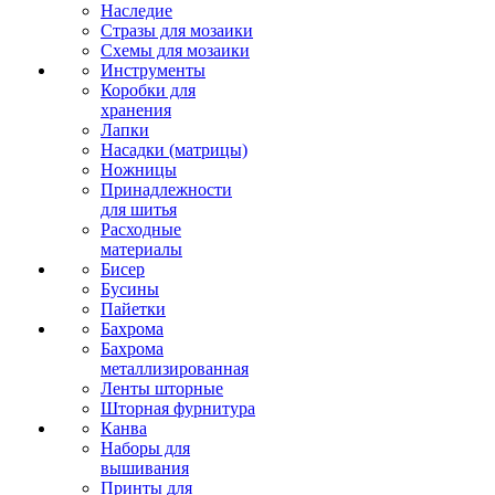
Наследие
Стразы для мозаики
Схемы для мозаики
Инструменты
Коробки для
хранения
Лапки
Насадки (матрицы)
Ножницы
Принадлежности
для шитья
Расходные
материалы
Бисер
Бусины
Пайетки
Бахрома
Бахрома
металлизированная
Ленты шторные
Шторная фурнитура
Канва
Наборы для
вышивания
Принты для