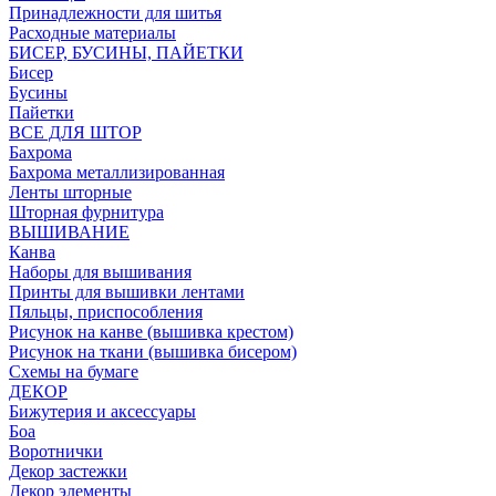
Принадлежности для шитья
Расходные материалы
БИСЕР, БУСИНЫ, ПАЙЕТКИ
Бисер
Бусины
Пайетки
ВСЕ ДЛЯ ШТОР
Бахрома
Бахрома металлизированная
Ленты шторные
Шторная фурнитура
ВЫШИВАНИЕ
Канва
Наборы для вышивания
Принты для вышивки лентами
Пяльцы, приспособления
Рисунок на канве (вышивка крестом)
Рисунок на ткани (вышивка бисером)
Схемы на бумаге
ДЕКОР
Бижутерия и аксессуары
Боа
Воротнички
Декор застежки
Декор элементы