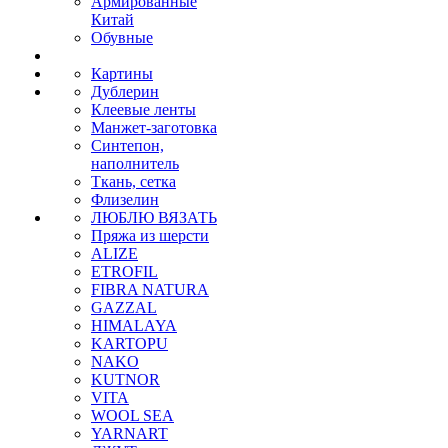
Армированные
Китай
Обувные
Картины
Дублерин
Клеевые ленты
Манжет-заготовка
Синтепон,
наполнитель
Ткань, сетка
Флизелин
ЛЮБЛЮ ВЯЗАТЬ
Пряжа из шерсти
ALIZE
ETROFIL
FIBRA NATURA
GAZZAL
HIMALAYA
KARTOPU
NAKO
KUTNOR
VITA
WOOL SEA
YARNART