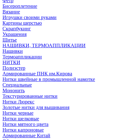
Фетр
Бисероплетение
Вязание
Игрушки своими руками
Картины шерстью
Скрапбукинг
Украшения
Шитье
НАШИВКИ, ТЕРМОАППЛИКАЦИИ
Нашивки
Термоаппликации
НИТКИ
Полиэстер
Армированные ПНК им.Кирова
Нитки швейные в промышленной намотке
Специальные
Мононить
Текстурированные нитки
Нитки Люрекс
Золотые нитки для вышивания
Нитки черные
Нитки шелковые
Нитки мятного цвета
Нитки капроновые
Армированные Китай