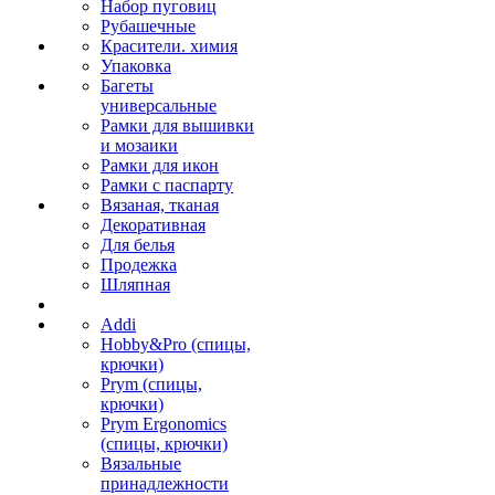
Набор пуговиц
Рубашечные
Красители. химия
Упаковка
Багеты
универсальные
Рамки для вышивки
и мозаики
Рамки для икон
Рамки с паспарту
Вязаная, тканая
Декоративная
Для белья
Продежка
Шляпная
Addi
Hobby&Pro (спицы,
крючки)
Prym (спицы,
крючки)
Prym Ergonomics
(спицы, крючки)
Вязальные
принадлежности