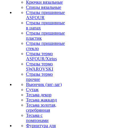
Крючки вязальные
Спицы вязальные
Стразы пришивные
ASFOUR
Стразы пришивные
в цапах
Стразы пришивные
пластик
Стразы пришивные
стекло
Стразы термо
ASFOUR/Xirius
Стразы термо
SWAROVSKI
Стразы термо
прочие
Вьюнчик (зиг-заг)
Сутаж
Тесьма декор
Тесьма жаккард
Тесьма золотая,
серебрянная
Тесьма с
помпонами
Фурнитура для