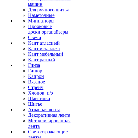
машин
Для ручного шитья
Наметочные
Миниатюры
Пробковые
доски,органайзеры
Свечи
Кант атласный
Кант иск. кожа
Кант мебельный
Кант разный
Гинза
Гипюр
Капрон
Вязаное
Стрейч
Хлопок, п/э
Шантильи
Шитье
Атласная лента
Декоративная лента
Металлизированная
лента
Светоотражающие
ленты