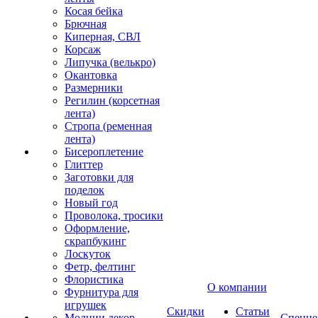
Косая бейка
Брючная
Киперная, СВЛ
Корсаж
Липучка (велькро)
Окантовка
Размерники
Регилин (корсетная
лента)
Стропа (ременная
лента)
Бисероплетение
Глиттер
Заготовки для
поделок
Новый год
Проволока, тросики
Оформление,
скрапбукинг
Лоскуток
Фетр, фелтинг
Флористика
О компании
Фурнитура для
игрушек
Скидки
Статьи
Молнии декор
Спецце