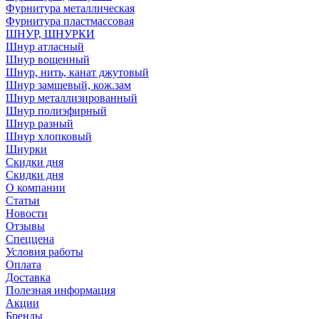
Фурнитура металлическая
Фурнитура пластмассовая
ШНУР, ШНУРКИ
Шнур атласный
Шнур вощенный
Шнур, нить, канат джутовый
Шнур замшевый, кож.зам
Шнур металлизированный
Шнур полиэфирный
Шнур разный
Шнур хлопковый
Шнурки
Скидки дня
Скидки дня
О компании
Статьи
Новости
Отзывы
Спеццена
Условия работы
Оплата
Доставка
Полезная информация
Акции
Бренды