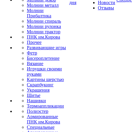
дня
Новости
Молнии металл
Отзывы
Молнии
Прибалтика
Молнии спираль
Молнии рулонка
Молнии трактор
ПНК им.Кирова
Прочее
Развивающие игры
Фетр
Бисероплетение
Вязание
Игрушки своими
руками
Картины шерстью
Скрапбукинг
Украшения
Шитье
Нашивки
Термоаппликации
Полиэстер
Армированные
ПНК им.Кирова
Специальные