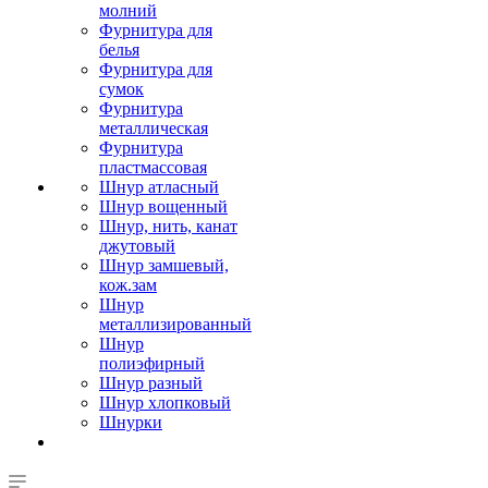
молний
Фурнитура для
белья
Фурнитура для
сумок
Фурнитура
металлическая
Фурнитура
пластмассовая
Шнур атласный
Шнур вощенный
Шнур, нить, канат
джутовый
Шнур замшевый,
кож.зам
Шнур
металлизированный
Шнур
полиэфирный
Шнур разный
Шнур хлопковый
Шнурки