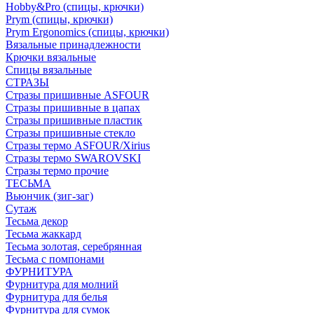
Hobby&Pro (спицы, крючки)
Prym (спицы, крючки)
Prym Ergonomics (спицы, крючки)
Вязальные принадлежности
Крючки вязальные
Спицы вязальные
СТРАЗЫ
Стразы пришивные ASFOUR
Стразы пришивные в цапах
Стразы пришивные пластик
Стразы пришивные стекло
Стразы термо ASFOUR/Xirius
Стразы термо SWAROVSKI
Стразы термо прочие
ТЕСЬМА
Вьюнчик (зиг-заг)
Сутаж
Тесьма декор
Тесьма жаккард
Тесьма золотая, серебрянная
Тесьма с помпонами
ФУРНИТУРА
Фурнитура для молний
Фурнитура для белья
Фурнитура для сумок