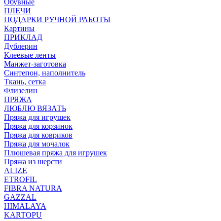
Обувные
ПЛЕЧИ
ПОДАРКИ РУЧНОЙ РАБОТЫ
Картины
ПРИКЛАД
Дублерин
Клеевые ленты
Манжет-заготовка
Синтепон, наполнитель
Ткань, сетка
Флизелин
ПРЯЖА
ЛЮБЛЮ ВЯЗАТЬ
Пряжа для игрушек
Пряжа для корзинок
Пряжа для ковриков
Пряжа для мочалок
Плюшевая пряжа для игрушек
Пряжа из шерсти
ALIZE
ETROFIL
FIBRA NATURA
GAZZAL
HIMALAYA
KARTOPU