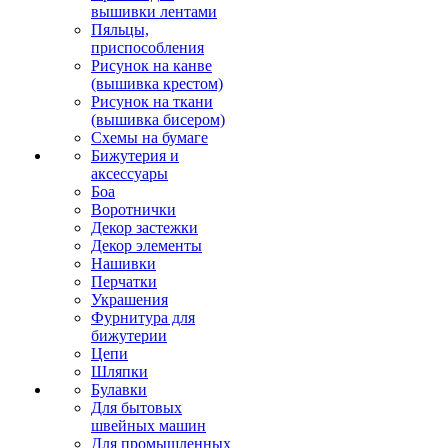
вышивки лентами
Пяльцы,
приспособления
Рисунок на канве
(вышивка крестом)
Рисунок на ткани
(вышивка бисером)
Схемы на бумаге
Бижутерия и
аксессуары
Боа
Воротнички
Декор застежки
Декор элементы
Нашивки
Перчатки
Украшения
Фурнитура для
бижутерии
Цепи
Шляпки
Булавки
Для бытовых
швейных машин
Для промышленных