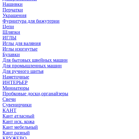
Нашивки
Перчатки
Украшения
Фурнитура для бижутерии
Цепи
Шляпки
ИГЛЫ
Иглы для валяния
Иглы изогнутые
Булавки
Для бытовых швейных машин
Для промышленных машин
Для ручного шитья
Наметочные
ИНТЕРЬЕР
Миниатюры
Пробковые доски,органайзеры
Свечи
Сувенирчики
КАНТ
Кант атласный
Кант иск. кожа
Кант мебельный
Кант разный
КРУЖЕВО