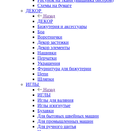
Рисунок на ткани (вышивка бисером)
Схемы на бумаге
ДЕКОР
Назад
ДЕКОР
Бижутерия и аксессуары
Боа
Воротнички
Декор застежки
Декор элементы
Нашивки
Перчатки
Украшения
Фурнитура для бижутерии
Цепи
Шляпки
ИГЛЫ
Назад
ИГЛЫ
Иглы для валяния
Иглы изогнутые
Булавки
Для бытовых швейных машин
Для промышленных машин
Для ручного шитья