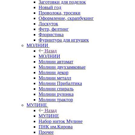
Заготовки для поделок
Новый год
Проволока, тросики
Оформление, скрапбукинг
Лоскуток
Фетр, фелтинг
Флористика
Фурнитура для игрушек
МОЛНИИ
Назад
МОЛНИИ
Молнии автомат
Молнии двухзамковые
Молнии декор
Молнии металл
Молнии Прибалтика
Молнии спираль
Молнии рулонка
Молнии трактор
МУЛИНЕ
Назад
МУЛИНЕ
Набор ниток Мулине
ПНК им.Кирова
Прочее