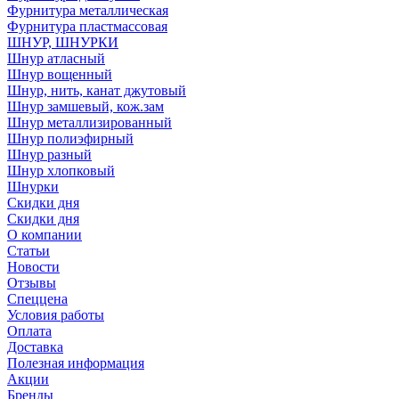
Фурнитура металлическая
Фурнитура пластмассовая
ШНУР, ШНУРКИ
Шнур атласный
Шнур вощенный
Шнур, нить, канат джутовый
Шнур замшевый, кож.зам
Шнур металлизированный
Шнур полиэфирный
Шнур разный
Шнур хлопковый
Шнурки
Скидки дня
Скидки дня
О компании
Статьи
Новости
Отзывы
Спеццена
Условия работы
Оплата
Доставка
Полезная информация
Акции
Бренды