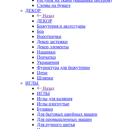
Рисунок на ткани (вышивка бисером)
Схемы на бумаге
ДЕКОР
Назад
ДЕКОР
Бижутерия и аксессуары
Боа
Воротнички
Декор застежки
Декор элементы
Нашивки
Перчатки
Украшения
Фурнитура для бижутерии
Цепи
Шляпки
ИГЛЫ
Назад
ИГЛЫ
Иглы для валяния
Иглы изогнутые
Булавки
Для бытовых швейных машин
Для промышленных машин
Для ручного шитья