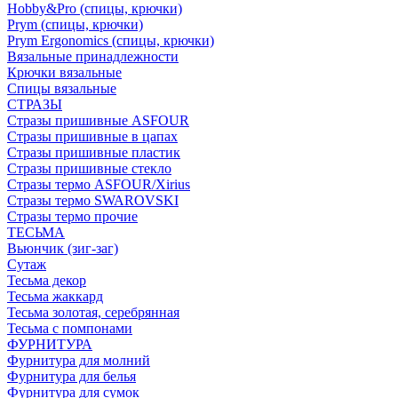
Hobby&Pro (спицы, крючки)
Prym (спицы, крючки)
Prym Ergonomics (спицы, крючки)
Вязальные принадлежности
Крючки вязальные
Спицы вязальные
СТРАЗЫ
Стразы пришивные ASFOUR
Стразы пришивные в цапах
Стразы пришивные пластик
Стразы пришивные стекло
Стразы термо ASFOUR/Xirius
Стразы термо SWAROVSKI
Стразы термо прочие
ТЕСЬМА
Вьюнчик (зиг-заг)
Сутаж
Тесьма декор
Тесьма жаккард
Тесьма золотая, серебрянная
Тесьма с помпонами
ФУРНИТУРА
Фурнитура для молний
Фурнитура для белья
Фурнитура для сумок