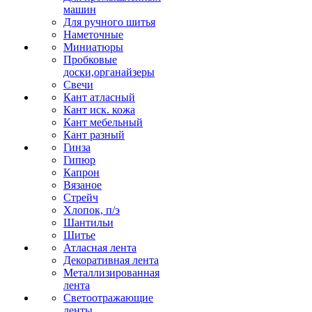
машин
Для ручного шитья
Наметочные
Миниатюры
Пробковые
доски,органайзеры
Свечи
Кант атласный
Кант иск. кожа
Кант мебельный
Кант разный
Гинза
Гипюр
Капрон
Вязаное
Стрейч
Хлопок, п/э
Шантильи
Шитье
Атласная лента
Декоративная лента
Металлизированная
лента
Светоотражающие
ленты