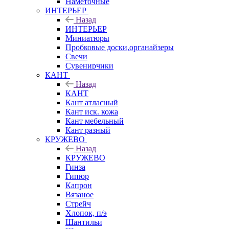
Наметочные
ИНТЕРЬЕР
Назад
ИНТЕРЬЕР
Миниатюры
Пробковые доски,органайзеры
Свечи
Сувенирчики
КАНТ
Назад
КАНТ
Кант атласный
Кант иск. кожа
Кант мебельный
Кант разный
КРУЖЕВО
Назад
КРУЖЕВО
Гинза
Гипюр
Капрон
Вязаное
Стрейч
Хлопок, п/э
Шантильи