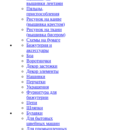
вышивки лентами
Пяльцы,
приспособления
Рисунок на канве
(вышивка крестом)
Рисунок на ткани
(вышивка бисером)
Схемы на бумаге
Бижутерия и
аксессуары
Боа
Воротнички
Декор застежки
Декор элементы
Нашивки
Перчатки
Украшения
Фурнитура для
бижутерии
Цепи
Шляпки
Булавки
Для бытовых
швейных машин
Для промышленных