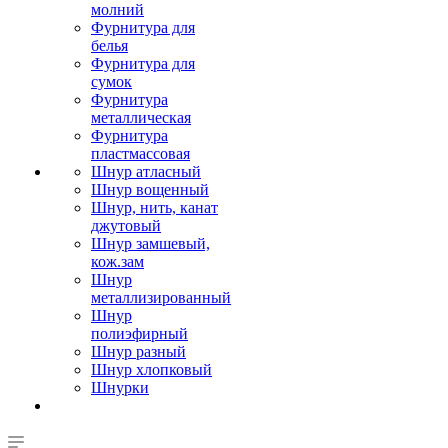
молний
Фурнитура для
белья
Фурнитура для
сумок
Фурнитура
металлическая
Фурнитура
пластмассовая
Шнур атласный
Шнур вощенный
Шнур, нить, канат
джутовый
Шнур замшевый,
кож.зам
Шнур
металлизированный
Шнур
полиэфирный
Шнур разный
Шнур хлопковый
Шнурки