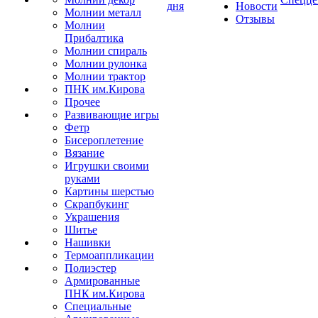
дня
Новости
Молнии металл
Отзывы
Молнии
Прибалтика
Молнии спираль
Молнии рулонка
Молнии трактор
ПНК им.Кирова
Прочее
Развивающие игры
Фетр
Бисероплетение
Вязание
Игрушки своими
руками
Картины шерстью
Скрапбукинг
Украшения
Шитье
Нашивки
Термоаппликации
Полиэстер
Армированные
ПНК им.Кирова
Специальные