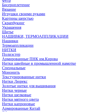
Фетр
Бисероплетение
Вязание
Игрушки своими руками
Картины шерстью
Скрапбукинг
Украшения
Шитье
НАШИВКИ, ТЕРМОАППЛИКАЦИИ
Нашивки
Термоаппликации
НИТКИ
Полиэстер
Армированные ПНК им.Кирова
Нитки швейные в промышленной намотке
Специальные
Мононить
Текстурированные нитки
Нитки Люрекс
Золотые нитки для вышивания
Нитки черные
Нитки шелковые
Нитки мятного цвета
Нитки капроновые
Армированные Китай