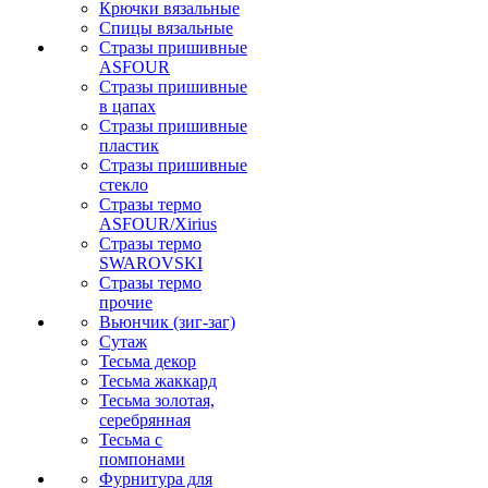
Крючки вязальные
Спицы вязальные
Стразы пришивные
ASFOUR
Стразы пришивные
в цапах
Стразы пришивные
пластик
Стразы пришивные
стекло
Стразы термо
ASFOUR/Xirius
Стразы термо
SWAROVSKI
Стразы термо
прочие
Вьюнчик (зиг-заг)
Сутаж
Тесьма декор
Тесьма жаккард
Тесьма золотая,
серебрянная
Тесьма с
помпонами
Фурнитура для