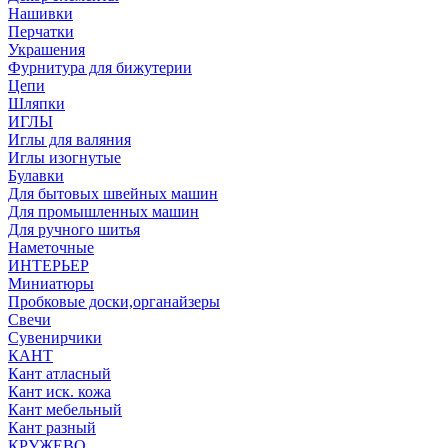
Нашивки
Перчатки
Украшения
Фурнитура для бижутерии
Цепи
Шляпки
ИГЛЫ
Иглы для валяния
Иглы изогнутые
Булавки
Для бытовых швейных машин
Для промышленных машин
Для ручного шитья
Наметочные
ИНТЕРЬЕР
Миниатюры
Пробковые доски,органайзеры
Свечи
Сувенирчики
КАНТ
Кант атласный
Кант иск. кожа
Кант мебельный
Кант разный
КРУЖЕВО