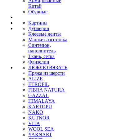
Армированные
Китай
Обувные
Картины
Дублерин
Клеевые ленты
Манжет-заготовка
Синтепон,
наполнитель
Ткань, сетка
Флизелин
ЛЮБЛЮ ВЯЗАТЬ
Пряжа из шерсти
ALIZE
ETROFIL
FIBRA NATURA
GAZZAL
HIMALAYA
KARTOPU
NAKO
KUTNOR
VITA
WOOL SEA
YARNART