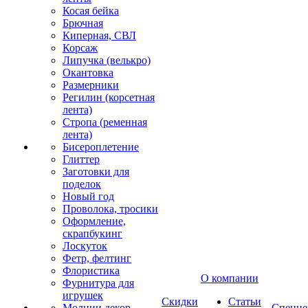
Косая бейка
Брючная
Киперная, СВЛ
Корсаж
Липучка (велькро)
Окантовка
Размерники
Регилин (корсетная
лента)
Стропа (ременная
лента)
Бисероплетение
Глиттер
Заготовки для
поделок
Новый год
Проволока, тросики
Оформление,
скрапбукинг
Лоскуток
Фетр, фелтинг
Флористика
О компании
Фурнитура для
игрушек
Скидки
Статьи
Молнии декор
Спецце