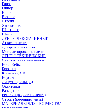
Гинза
Гипюр
Капрон
Вязаное
Стрейч
Хлопок, п/э
Шантильи
Шитье
ЛЕНТЫ ДЕКОРАТИВНЫЕ
Атласная лента
Декоративная лента
Металлизированная лента
ЛЕНТЫ ТЕХНИЧЕСКИЕ
Светоотражающие ленты
Косая бейка
Брючная
Киперная, СВЛ
Корсаж
Липучка (велькро)
Окантовка
Размерники
Регилин (корсетная лента)
Стропа (ременная лента)
МАТЕРИАЛЫ ДЛЯ ТВОРЧЕСТВА
Бисероплетение