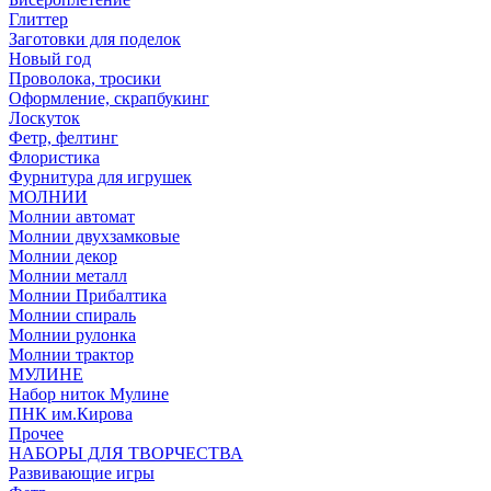
Глиттер
Заготовки для поделок
Новый год
Проволока, тросики
Оформление, скрапбукинг
Лоскуток
Фетр, фелтинг
Флористика
Фурнитура для игрушек
МОЛНИИ
Молнии автомат
Молнии двухзамковые
Молнии декор
Молнии металл
Молнии Прибалтика
Молнии спираль
Молнии рулонка
Молнии трактор
МУЛИНЕ
Набор ниток Мулине
ПНК им.Кирова
Прочее
НАБОРЫ ДЛЯ ТВОРЧЕСТВА
Развивающие игры