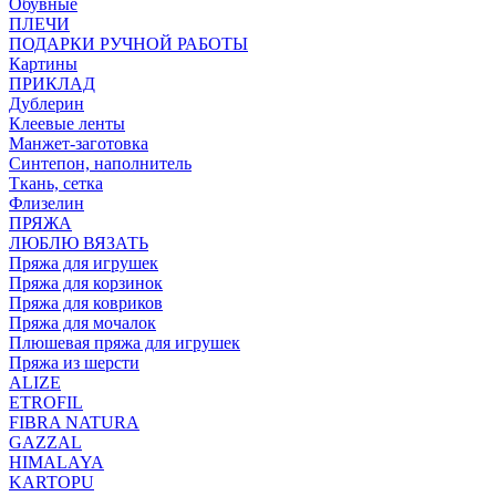
Обувные
ПЛЕЧИ
ПОДАРКИ РУЧНОЙ РАБОТЫ
Картины
ПРИКЛАД
Дублерин
Клеевые ленты
Манжет-заготовка
Синтепон, наполнитель
Ткань, сетка
Флизелин
ПРЯЖА
ЛЮБЛЮ ВЯЗАТЬ
Пряжа для игрушек
Пряжа для корзинок
Пряжа для ковриков
Пряжа для мочалок
Плюшевая пряжа для игрушек
Пряжа из шерсти
ALIZE
ETROFIL
FIBRA NATURA
GAZZAL
HIMALAYA
KARTOPU