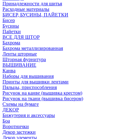
Принадлежности для шитья
Расходные материалы
БИСЕР, БУСИНЫ, ПАЙЕТКИ
Бисер
Бусины
Пайетки
ВСЕ ДЛЯ ШТОР
Бахрома
Бахрома металлизированная
Ленты шторные
Шторная фурнитура
ВЫШИВАНИЕ
Канва
Наборы для вышивания
Принты для вышивки лентами
Пяльцы, приспособления
Рисунок на канве (вышивка крестом)
Рисунок на ткани (вышивка бисером)
Схемы на бумаге
ДЕКОР
Бижутерия и аксессуары
Боа
Воротнички
Декор застежки
Декор элементы