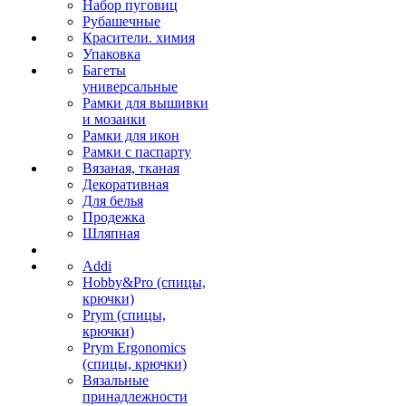
Набор пуговиц
Рубашечные
Красители. химия
Упаковка
Багеты
универсальные
Рамки для вышивки
и мозаики
Рамки для икон
Рамки с паспарту
Вязаная, тканая
Декоративная
Для белья
Продежка
Шляпная
Addi
Hobby&Pro (спицы,
крючки)
Prym (спицы,
крючки)
Prym Ergonomics
(спицы, крючки)
Вязальные
принадлежности