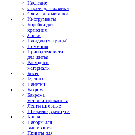
Наследие
Стразы для мозаики
Схемы для мозаики
Инструменты
Коробки для
хранения
Лапки
Насадки (матрицы)
Ножницы
Принадлежности
для шитья
Расходные
материалы
Бисер
Бусины
Пайетки
Бахрома
Бахрома
металлизированная
Ленты шторные
Шторная фурнитура
Канва
Наборы для
вышивания
Принты для