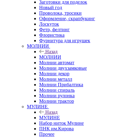
Заготовки для поделок
Новый год
Проволока, тросики
Оформление, скрапбукинг
Лоскуток
Фетр, фелтинг
Флористика
Фурнитура для игрушек
МОЛНИИ
Назад
МОЛНИИ
Молнии автомат
Молнии двухзамковые
Молнии декор
Молнии металл
Молнии Прибалтика
Молнии спираль
Молнии рулонка
Молнии трактор
МУЛИНЕ
Назад
МУЛИНЕ
Набор ниток Мулине
ПНК им.Кирова
Прочее