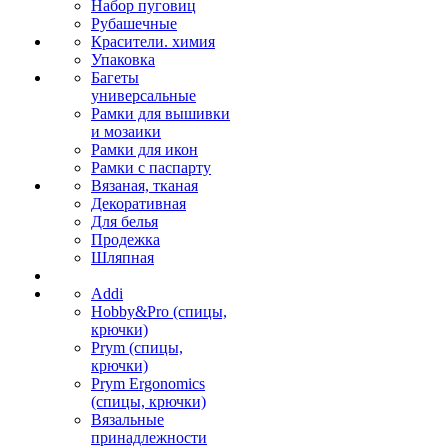
Набор пуговиц
Рубашечные
Красители. химия
Упаковка
Багеты
универсальные
Рамки для вышивки
и мозаики
Рамки для икон
Рамки с паспарту
Вязаная, тканая
Декоративная
Для белья
Продежка
Шляпная
Addi
Hobby&Pro (спицы,
крючки)
Prym (спицы,
крючки)
Prym Ergonomics
(спицы, крючки)
Вязальные
принадлежности