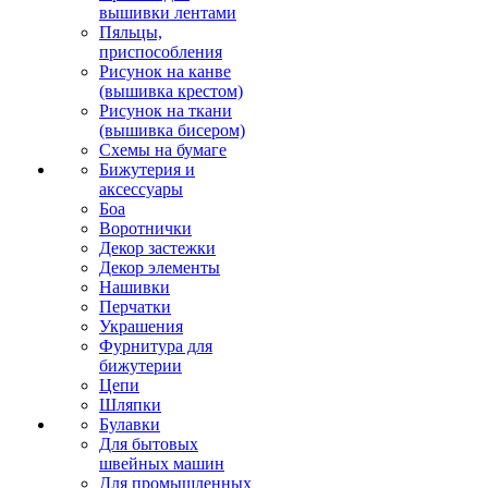
вышивки лентами
Пяльцы,
приспособления
Рисунок на канве
(вышивка крестом)
Рисунок на ткани
(вышивка бисером)
Схемы на бумаге
Бижутерия и
аксессуары
Боа
Воротнички
Декор застежки
Декор элементы
Нашивки
Перчатки
Украшения
Фурнитура для
бижутерии
Цепи
Шляпки
Булавки
Для бытовых
швейных машин
Для промышленных