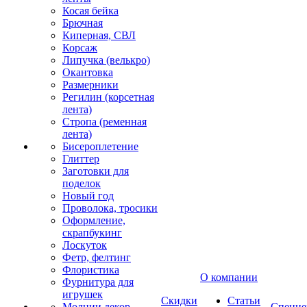
Косая бейка
Брючная
Киперная, СВЛ
Корсаж
Липучка (велькро)
Окантовка
Размерники
Регилин (корсетная
лента)
Стропа (ременная
лента)
Бисероплетение
Глиттер
Заготовки для
поделок
Новый год
Проволока, тросики
Оформление,
скрапбукинг
Лоскуток
Фетр, фелтинг
Флористика
О компании
Фурнитура для
игрушек
Скидки
Статьи
Молнии декор
Спецце