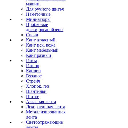
машин
Для ручного шитья
Наметочные
Миниатюры
Пробковые
доски,органайзеры
Свечи
Кант атласный
Кант иск. кожа
Кант мебельный
Кант разный
Гинза
Гипюр
Капрон
Вязаное
Стрейч
Хлопок, п/э
Шантильи
Шитье
Атласная лента
Декоративная лента
Металлизированная
лента
Светоотражающие
ленты