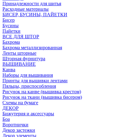
Принадлежности для шитья
Расходные материалы
БИСЕР, БУСИНЫ, ПАЙЕТКИ
Бисер
Бусины
Пайетки
ВСЕ ДЛЯ ШТОР
Бахрома
Бахрома металлизированная
Ленты шторные
Шторная фурнитура
ВЫШИВАНИЕ
Канва
Наборы для вышивания
Принты для вышивки лентами
Пяльцы, приспособления
Рисунок на канве (вышивка крестом)
Рисунок на ткани (вышивка бисером)
Схемы на бумаге
ДЕКОР
Бижутерия и аксессуары
Боа
Воротнички
Декор застежки
Декор элементы