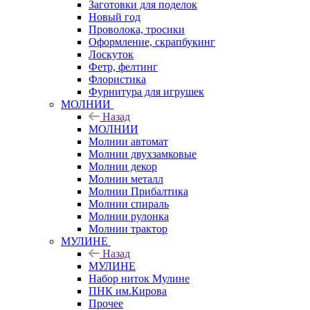
Заготовки для поделок
Новый год
Проволока, тросики
Оформление, скрапбукинг
Лоскуток
Фетр, фелтинг
Флористика
Фурнитура для игрушек
МОЛНИИ
Назад
МОЛНИИ
Молнии автомат
Молнии двухзамковые
Молнии декор
Молнии металл
Молнии Прибалтика
Молнии спираль
Молнии рулонка
Молнии трактор
МУЛИНЕ
Назад
МУЛИНЕ
Набор ниток Мулине
ПНК им.Кирова
Прочее