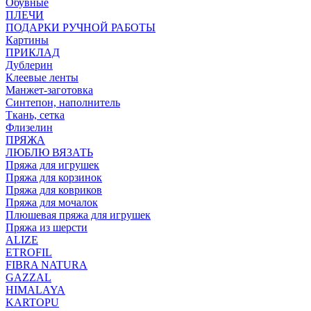
Обувные
ПЛЕЧИ
ПОДАРКИ РУЧНОЙ РАБОТЫ
Картины
ПРИКЛАД
Дублерин
Клеевые ленты
Манжет-заготовка
Синтепон, наполнитель
Ткань, сетка
Флизелин
ПРЯЖА
ЛЮБЛЮ ВЯЗАТЬ
Пряжа для игрушек
Пряжа для корзинок
Пряжа для ковриков
Пряжа для мочалок
Плюшевая пряжа для игрушек
Пряжа из шерсти
ALIZE
ETROFIL
FIBRA NATURA
GAZZAL
HIMALAYA
KARTOPU