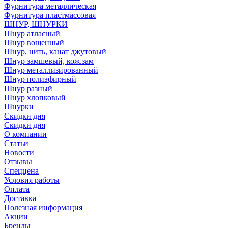
Фурнитура металлическая
Фурнитура пластмассовая
ШНУР, ШНУРКИ
Шнур атласный
Шнур вощенный
Шнур, нить, канат джутовый
Шнур замшевый, кож.зам
Шнур металлизированный
Шнур полиэфирный
Шнур разный
Шнур хлопковый
Шнурки
Скидки дня
Скидки дня
О компании
Статьи
Новости
Отзывы
Спеццена
Условия работы
Оплата
Доставка
Полезная информация
Акции
Бренды