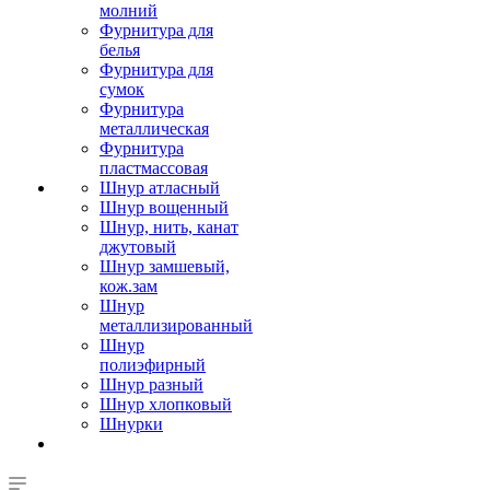
молний
Фурнитура для
белья
Фурнитура для
сумок
Фурнитура
металлическая
Фурнитура
пластмассовая
Шнур атласный
Шнур вощенный
Шнур, нить, канат
джутовый
Шнур замшевый,
кож.зам
Шнур
металлизированный
Шнур
полиэфирный
Шнур разный
Шнур хлопковый
Шнурки