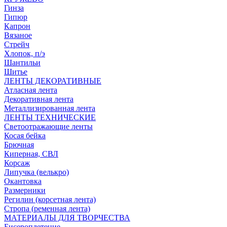
Гинза
Гипюр
Капрон
Вязаное
Стрейч
Хлопок, п/э
Шантильи
Шитье
ЛЕНТЫ ДЕКОРАТИВНЫЕ
Атласная лента
Декоративная лента
Металлизированная лента
ЛЕНТЫ ТЕХНИЧЕСКИЕ
Светоотражающие ленты
Косая бейка
Брючная
Киперная, СВЛ
Корсаж
Липучка (велькро)
Окантовка
Размерники
Регилин (корсетная лента)
Стропа (ременная лента)
МАТЕРИАЛЫ ДЛЯ ТВОРЧЕСТВА
Бисероплетение