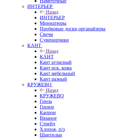
Наметочные
ИНТЕРЬЕР
Назад
ИНТЕРЬЕР
Миниатюры
Пробковые доски,органайзеры
Свечи
Сувенирчики
КАНТ
Назад
КАНТ
Кант атласный
Кант иск. кожа
Кант мебельный
Кант разный
КРУЖЕВО
Назад
КРУЖЕВО
Гинза
Гипюр
Капрон
Вязаное
Стрейч
Хлопок, п/э
Шантильи