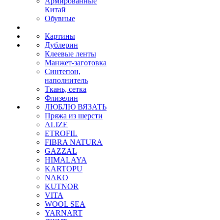
Армированные
Китай
Обувные
Картины
Дублерин
Клеевые ленты
Манжет-заготовка
Синтепон,
наполнитель
Ткань, сетка
Флизелин
ЛЮБЛЮ ВЯЗАТЬ
Пряжа из шерсти
ALIZE
ETROFIL
FIBRA NATURA
GAZZAL
HIMALAYA
KARTOPU
NAKO
KUTNOR
VITA
WOOL SEA
YARNART