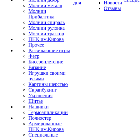
дня
Новости
Молнии металл
Отзывы
Молнии
Прибалтика
Молнии спираль
Молнии рулонка
Молнии трактор
ПНК им.Кирова
Прочее
Развивающие игры
Фетр
Бисероплетение
Вязание
Игрушки своими
руками
Картины шерстью
Скрапбукинг
Украшения
Шитье
Нашивки
Термоаппликации
Полиэстер
Армированные
ПНК им.Кирова
Специальные