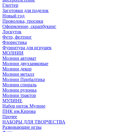
Глиттер
Заготовки для поделок
Новый год
Проволока, тросики
Оформление, скрапбукинг
Лоскуток
Фетр, фелтинг
Флористика
Фурнитура для игрушек
МОЛНИИ
Молнии автомат
Молнии двухзамковые
Молнии декор
Молнии металл
Молнии Прибалтика
Молнии спираль
Молнии рулонка
Молнии трактор
МУЛИНЕ
Набор ниток Мулине
ПНК им.Кирова
Прочее
НАБОРЫ ДЛЯ ТВОРЧЕСТВА
Развивающие игры