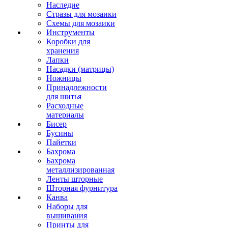
Наследие
Стразы для мозаики
Схемы для мозаики
Инструменты
Коробки для
хранения
Лапки
Насадки (матрицы)
Ножницы
Принадлежности
для шитья
Расходные
материалы
Бисер
Бусины
Пайетки
Бахрома
Бахрома
металлизированная
Ленты шторные
Шторная фурнитура
Канва
Наборы для
вышивания
Принты для