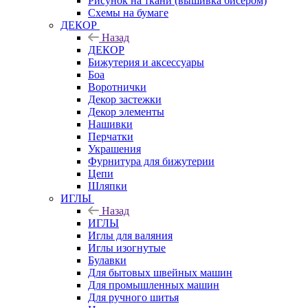
Рисунок на ткани (вышивка бисером)
Схемы на бумаге
ДЕКОР
Назад
ДЕКОР
Бижутерия и аксессуары
Боа
Воротнички
Декор застежки
Декор элементы
Нашивки
Перчатки
Украшения
Фурнитура для бижутерии
Цепи
Шляпки
ИГЛЫ
Назад
ИГЛЫ
Иглы для валяния
Иглы изогнутые
Булавки
Для бытовых швейных машин
Для промышленных машин
Для ручного шитья