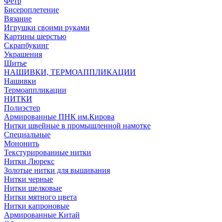
Фетр
Бисероплетение
Вязание
Игрушки своими руками
Картины шерстью
Скрапбукинг
Украшения
Шитье
НАШИВКИ, ТЕРМОАППЛИКАЦИИ
Нашивки
Термоаппликации
НИТКИ
Полиэстер
Армированные ПНК им.Кирова
Нитки швейные в промышленной намотке
Специальные
Мононить
Текстурированные нитки
Нитки Люрекс
Золотые нитки для вышивания
Нитки черные
Нитки шелковые
Нитки мятного цвета
Нитки капроновые
Армированные Китай