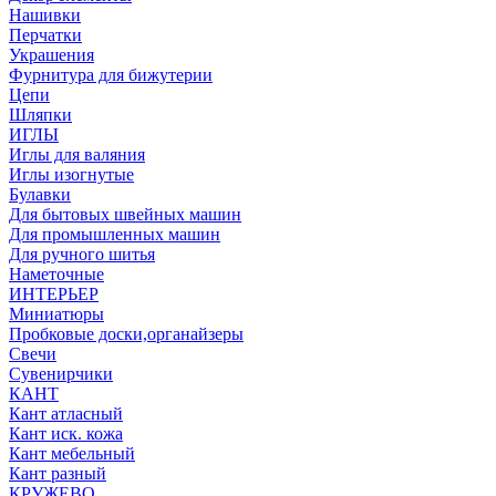
Нашивки
Перчатки
Украшения
Фурнитура для бижутерии
Цепи
Шляпки
ИГЛЫ
Иглы для валяния
Иглы изогнутые
Булавки
Для бытовых швейных машин
Для промышленных машин
Для ручного шитья
Наметочные
ИНТЕРЬЕР
Миниатюры
Пробковые доски,органайзеры
Свечи
Сувенирчики
КАНТ
Кант атласный
Кант иск. кожа
Кант мебельный
Кант разный
КРУЖЕВО