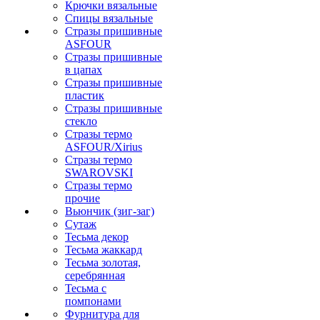
Крючки вязальные
Спицы вязальные
Стразы пришивные
ASFOUR
Стразы пришивные
в цапах
Стразы пришивные
пластик
Стразы пришивные
стекло
Стразы термо
ASFOUR/Xirius
Стразы термо
SWAROVSKI
Стразы термо
прочие
Вьюнчик (зиг-заг)
Сутаж
Тесьма декор
Тесьма жаккард
Тесьма золотая,
серебрянная
Тесьма с
помпонами
Фурнитура для