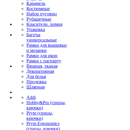
Карамель
Костюмные
Набор пуговиц
Рубашечные
Красители. химия
Упаковка
Багеты
универсальные
Рамки для вышивки
и мозаики
Рамки для икон
Рамки с паспарту
Вязаная, тканая
Декоративная
Для белья
Продежка
Шляпная
Addi
Hobby&Pro (спицы,
крючки)
Prym (спицы,
крючки)
Prym Ergonomics
(спицы, крючки)