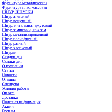
Фурнитура металлическая
Фурнитура пластмассовая
ШНУР, ШНУРКИ
Шнур атласный
Шнур вощенный
Шнур, нить, канат джутовый
Шнур замшевый, кож.зам
Шнур металлизированный
Шнур полиэфирный
Шнур разный
Шнур хлопковый
Шнурки
Скидки дня
Скидки дня
О компании
Статьи
Новости
Отзывы
Спеццена
Условия работы
Оплата
Доставка
Полезная информация
Акции
Бренды