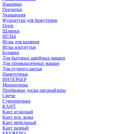
Нашивки
Перчатки
Украшения
Фурнитура для бижутерии
Цепи
Шляпки
ИГЛЫ
Иглы для валяния
Иглы изогнутые
Булавки
Для бытовых швейных машин
Для промышленных машин
Для ручного шитья
Наметочные
ИНТЕРЬЕР
Миниатюры
Пробковые доски,органайзеры
Свечи
Сувенирчики
КАНТ
Кант атласный
Кант иск. кожа
Кант мебельный
Кант разный
КРУЖЕВО