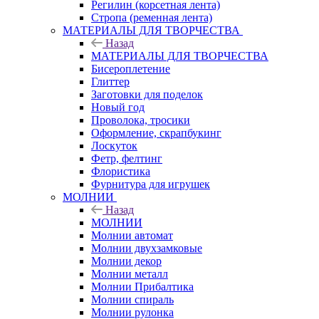
Регилин (корсетная лента)
Стропа (ременная лента)
МАТЕРИАЛЫ ДЛЯ ТВОРЧЕСТВА
Назад
МАТЕРИАЛЫ ДЛЯ ТВОРЧЕСТВА
Бисероплетение
Глиттер
Заготовки для поделок
Новый год
Проволока, тросики
Оформление, скрапбукинг
Лоскуток
Фетр, фелтинг
Флористика
Фурнитура для игрушек
МОЛНИИ
Назад
МОЛНИИ
Молнии автомат
Молнии двухзамковые
Молнии декор
Молнии металл
Молнии Прибалтика
Молнии спираль
Молнии рулонка