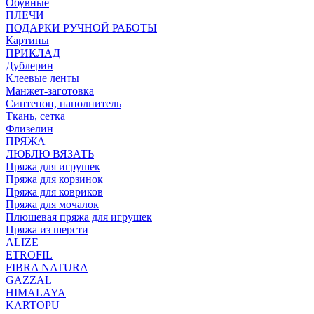
Обувные
ПЛЕЧИ
ПОДАРКИ РУЧНОЙ РАБОТЫ
Картины
ПРИКЛАД
Дублерин
Клеевые ленты
Манжет-заготовка
Синтепон, наполнитель
Ткань, сетка
Флизелин
ПРЯЖА
ЛЮБЛЮ ВЯЗАТЬ
Пряжа для игрушек
Пряжа для корзинок
Пряжа для ковриков
Пряжа для мочалок
Плюшевая пряжа для игрушек
Пряжа из шерсти
ALIZE
ETROFIL
FIBRA NATURA
GAZZAL
HIMALAYA
KARTOPU