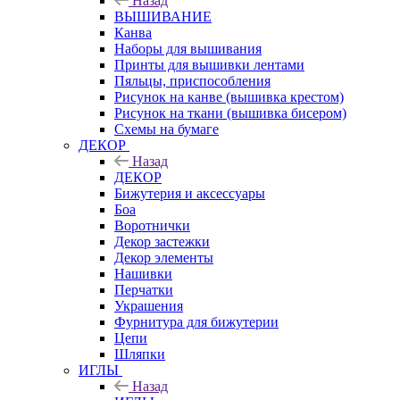
Назад
ВЫШИВАНИЕ
Канва
Наборы для вышивания
Принты для вышивки лентами
Пяльцы, приспособления
Рисунок на канве (вышивка крестом)
Рисунок на ткани (вышивка бисером)
Схемы на бумаге
ДЕКОР
Назад
ДЕКОР
Бижутерия и аксессуары
Боа
Воротнички
Декор застежки
Декор элементы
Нашивки
Перчатки
Украшения
Фурнитура для бижутерии
Цепи
Шляпки
ИГЛЫ
Назад