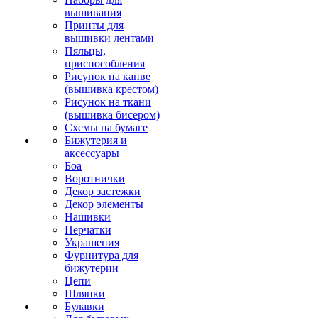
вышивания
Принты для
вышивки лентами
Пяльцы,
приспособления
Рисунок на канве
(вышивка крестом)
Рисунок на ткани
(вышивка бисером)
Схемы на бумаге
Бижутерия и
аксессуары
Боа
Воротнички
Декор застежки
Декор элементы
Нашивки
Перчатки
Украшения
Фурнитура для
бижутерии
Цепи
Шляпки
Булавки