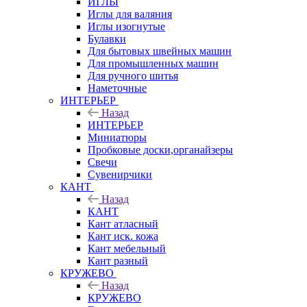
ИГЛЫ
Иглы для валяния
Иглы изогнутые
Булавки
Для бытовых швейных машин
Для промышленных машин
Для ручного шитья
Наметочные
ИНТЕРЬЕР
Назад
ИНТЕРЬЕР
Миниатюры
Пробковые доски,органайзеры
Свечи
Сувенирчики
КАНТ
Назад
КАНТ
Кант атласный
Кант иск. кожа
Кант мебельный
Кант разный
КРУЖЕВО
Назад
КРУЖЕВО