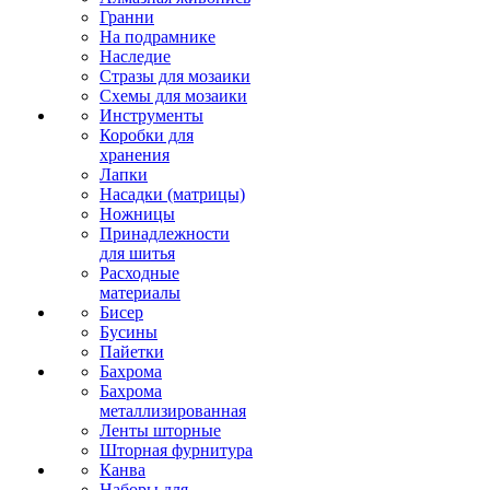
Гранни
На подрамнике
Наследие
Стразы для мозаики
Схемы для мозаики
Инструменты
Коробки для
хранения
Лапки
Насадки (матрицы)
Ножницы
Принадлежности
для шитья
Расходные
материалы
Бисер
Бусины
Пайетки
Бахрома
Бахрома
металлизированная
Ленты шторные
Шторная фурнитура
Канва
Наборы для