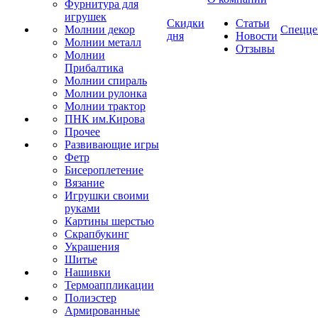
Фурнитура для
игрушек
Скидки
Статьи
Молнии декор
Спецце
дня
Новости
Молнии металл
Отзывы
Молнии
Прибалтика
Молнии спираль
Молнии рулонка
Молнии трактор
ПНК им.Кирова
Прочее
Развивающие игры
Фетр
Бисероплетение
Вязание
Игрушки своими
руками
Картины шерстью
Скрапбукинг
Украшения
Шитье
Нашивки
Термоаппликации
Полиэстер
Армированные