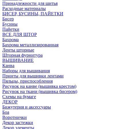
Принадлежности для шитья
Расходные материалы
БИСЕР, БУСИНЫ, ПАЙЕТКИ
Бисер
Бусины
Пайетки
ВСЕ ДЛЯ ШТОР
Бахрома
Бахрома металлизированная
Ленты шторные
Шторная фурнитура
ВЫШИВАНИЕ
Канва
Наборы для вышивания
Принты для вышивки лентами
Пяльцы, приспособления
Рисунок на канве (вышивка крестом)
Рисунок на ткани (вышивка бисером)
Схемы на бумаге
ДЕКОР
Бижутерия и аксессуары
Боа
Воротнички
Декор застежки
Декор элементы