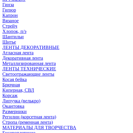
Гинза
Гипюр
Капрон
Вязаное
Стрейч
Хлопок, п/э
Шантильи
Шитье
ЛЕНТЫ ДЕКОРАТИВНЫЕ
Атласная лента
Декоративная лента
Металлизированная лента
ЛЕНТЫ ТЕХНИЧЕСКИЕ
Светоотражающие ленты
Косая бейка
Брючная
Киперная, СВЛ
Корсаж
Липучка (велькро)
Окантовка
Размерники
Регилин (корсетная лента)
Стропа (ременная лента)
МАТЕРИАЛЫ ДЛЯ ТВОРЧЕСТВА
Бисероплетение