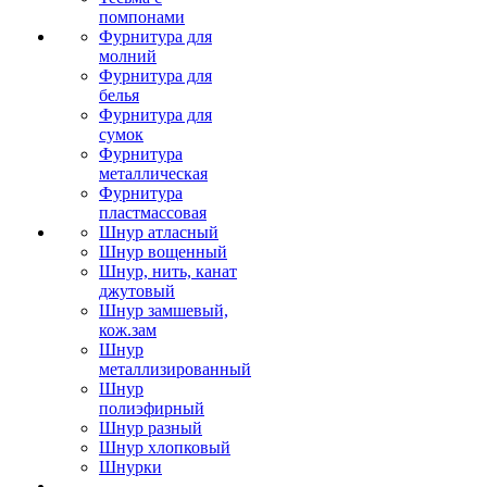
помпонами
Фурнитура для
молний
Фурнитура для
белья
Фурнитура для
сумок
Фурнитура
металлическая
Фурнитура
пластмассовая
Шнур атласный
Шнур вощенный
Шнур, нить, канат
джутовый
Шнур замшевый,
кож.зам
Шнур
металлизированный
Шнур
полиэфирный
Шнур разный
Шнур хлопковый
Шнурки