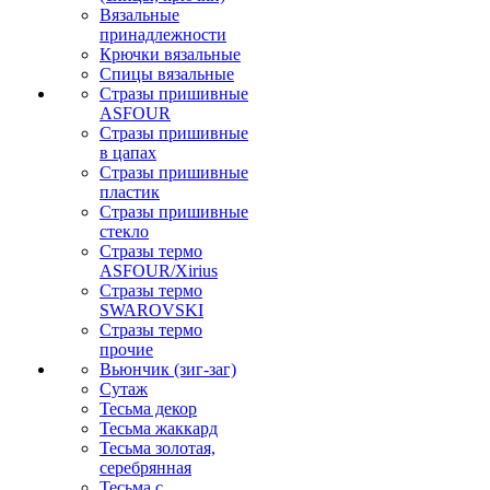
Вязальные
принадлежности
Крючки вязальные
Спицы вязальные
Стразы пришивные
ASFOUR
Стразы пришивные
в цапах
Стразы пришивные
пластик
Стразы пришивные
стекло
Стразы термо
ASFOUR/Xirius
Стразы термо
SWAROVSKI
Стразы термо
прочие
Вьюнчик (зиг-заг)
Сутаж
Тесьма декор
Тесьма жаккард
Тесьма золотая,
серебрянная
Тесьма с