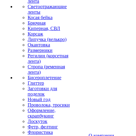
лента
Светоотражающие
ленты
Косая бейка
Брючная
Киперная, СВЛ
Корсаж
Липучка (велькро)
Окантовка
Размерники
Регилин (корсетная
лента)
Стропа (ременная
лента)
Бисероплетение
Глиттер
Заготовки для
поделок
Новый год
Проволока, тросики
Оформление,
скрапбукинг
Лоскуток
Фетр, фелтинг
Флористика
О компании