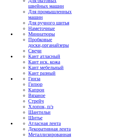
Для бытовых
швейных машин
Для промышленных
машин
Для ручного шитья
Наметочные
Миниатюры
Пробковые
доски,органайзеры
Свечи
Кант атласный
Кант иск. кожа
Кант мебельный
Кант разный
Гинза
Гипюр
Капрон
Вязаное
Стрейч
Хлопок, п/э
Шантильи
Шитье
Атласная лента
Декоративная лента
Металлизированная