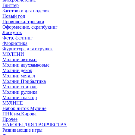
Глиттер
Заготовки для поделок
Новый год
Проволока, тросики
Оформление, скрапбукинг
Лоскуток
Фетр, фелтинг
Флористика
Фурнитура для игрушек
МОЛНИИ
Молнии автомат
Молнии двухзамковые
Молнии декор
Молнии металл
Молнии Прибалтика
Молнии спираль
Молнии рулонка
Молнии трактор
МУЛИНЕ
Набор ниток Мулине
ПНК им.Кирова
Прочее
НАБОРЫ ДЛЯ ТВОРЧЕСТВА
Развивающие игры