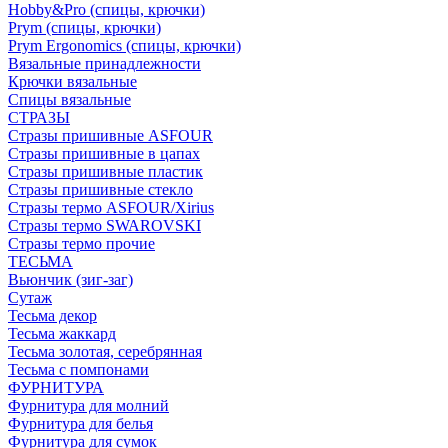
Hobby&Pro (спицы, крючки)
Prym (спицы, крючки)
Prym Ergonomics (спицы, крючки)
Вязальные принадлежности
Крючки вязальные
Спицы вязальные
СТРАЗЫ
Стразы пришивные ASFOUR
Стразы пришивные в цапах
Стразы пришивные пластик
Стразы пришивные стекло
Стразы термо ASFOUR/Xirius
Стразы термо SWAROVSKI
Стразы термо прочие
ТЕСЬМА
Вьюнчик (зиг-заг)
Сутаж
Тесьма декор
Тесьма жаккард
Тесьма золотая, серебрянная
Тесьма с помпонами
ФУРНИТУРА
Фурнитура для молний
Фурнитура для белья
Фурнитура для сумок