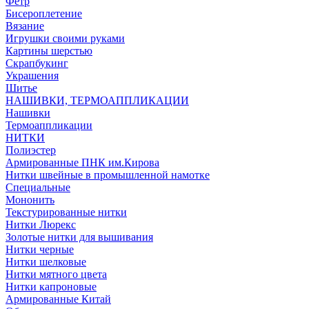
Фетр
Бисероплетение
Вязание
Игрушки своими руками
Картины шерстью
Скрапбукинг
Украшения
Шитье
НАШИВКИ, ТЕРМОАППЛИКАЦИИ
Нашивки
Термоаппликации
НИТКИ
Полиэстер
Армированные ПНК им.Кирова
Нитки швейные в промышленной намотке
Специальные
Мононить
Текстурированные нитки
Нитки Люрекс
Золотые нитки для вышивания
Нитки черные
Нитки шелковые
Нитки мятного цвета
Нитки капроновые
Армированные Китай