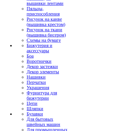
вышивки лентами
Пяльцы,
приспособления
Рисунок на канве
(вышивка крестом)
Рисунок на ткани
(вышивка бисером)
Схемы на бумаге
Бижутерия и
аксессуары
Боа
Воротнички
Декор застежки
Декор элементы
Нашивки
Перчатки
Украшения
Фурнитура для
бижутерии
Цепи
Шляпки
Булавки
Для бытовых
швейных машин
Для промышленных