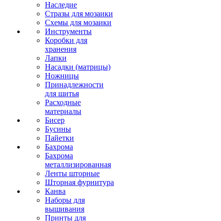
Наследие
Стразы для мозаики
Схемы для мозаики
Инструменты
Коробки для
хранения
Лапки
Насадки (матрицы)
Ножницы
Принадлежности
для шитья
Расходные
материалы
Бисер
Бусины
Пайетки
Бахрома
Бахрома
металлизированная
Ленты шторные
Шторная фурнитура
Канва
Наборы для
вышивания
Принты для