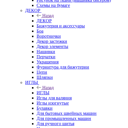
Рисунок на ткани (вышивка бисером)
Схемы на бумаге
ДЕКОР
Назад
ДЕКОР
Бижутерия и аксессуары
Боа
Воротнички
Декор застежки
Декор элементы
Нашивки
Перчатки
Украшения
Фурнитура для бижутерии
Цепи
Шляпки
ИГЛЫ
Назад
ИГЛЫ
Иглы для валяния
Иглы изогнутые
Булавки
Для бытовых швейных машин
Для промышленных машин
Для ручного шитья