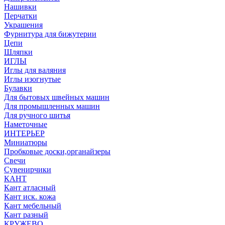
Нашивки
Перчатки
Украшения
Фурнитура для бижутерии
Цепи
Шляпки
ИГЛЫ
Иглы для валяния
Иглы изогнутые
Булавки
Для бытовых швейных машин
Для промышленных машин
Для ручного шитья
Наметочные
ИНТЕРЬЕР
Миниатюры
Пробковые доски,органайзеры
Свечи
Сувенирчики
КАНТ
Кант атласный
Кант иск. кожа
Кант мебельный
Кант разный
КРУЖЕВО