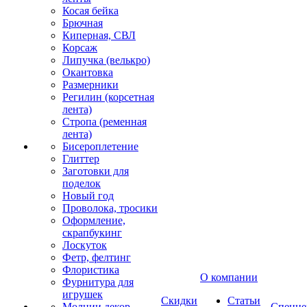
Косая бейка
Брючная
Киперная, СВЛ
Корсаж
Липучка (велькро)
Окантовка
Размерники
Регилин (корсетная
лента)
Стропа (ременная
лента)
Бисероплетение
Глиттер
Заготовки для
поделок
Новый год
Проволока, тросики
Оформление,
скрапбукинг
Лоскуток
Фетр, фелтинг
Флористика
О компании
Фурнитура для
игрушек
Скидки
Статьи
Молнии декор
Спецце