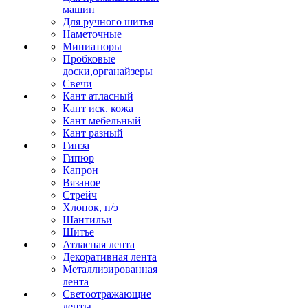
машин
Для ручного шитья
Наметочные
Миниатюры
Пробковые
доски,органайзеры
Свечи
Кант атласный
Кант иск. кожа
Кант мебельный
Кант разный
Гинза
Гипюр
Капрон
Вязаное
Стрейч
Хлопок, п/э
Шантильи
Шитье
Атласная лента
Декоративная лента
Металлизированная
лента
Светоотражающие
ленты