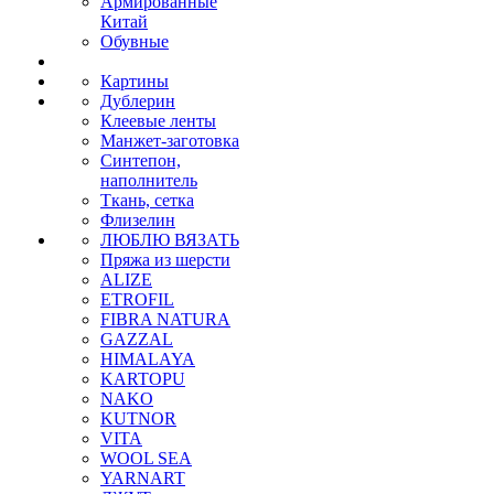
Армированные
Китай
Обувные
Картины
Дублерин
Клеевые ленты
Манжет-заготовка
Синтепон,
наполнитель
Ткань, сетка
Флизелин
ЛЮБЛЮ ВЯЗАТЬ
Пряжа из шерсти
ALIZE
ETROFIL
FIBRA NATURA
GAZZAL
HIMALAYA
KARTOPU
NAKO
KUTNOR
VITA
WOOL SEA
YARNART