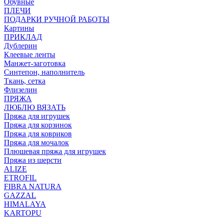
Обувные
ПЛЕЧИ
ПОДАРКИ РУЧНОЙ РАБОТЫ
Картины
ПРИКЛАД
Дублерин
Клеевые ленты
Манжет-заготовка
Синтепон, наполнитель
Ткань, сетка
Флизелин
ПРЯЖА
ЛЮБЛЮ ВЯЗАТЬ
Пряжа для игрушек
Пряжа для корзинок
Пряжа для ковриков
Пряжа для мочалок
Плюшевая пряжа для игрушек
Пряжа из шерсти
ALIZE
ETROFIL
FIBRA NATURA
GAZZAL
HIMALAYA
KARTOPU