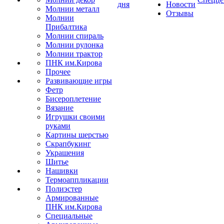
дня
Новости
Молнии металл
Отзывы
Молнии
Прибалтика
Молнии спираль
Молнии рулонка
Молнии трактор
ПНК им.Кирова
Прочее
Развивающие игры
Фетр
Бисероплетение
Вязание
Игрушки своими
руками
Картины шерстью
Скрапбукинг
Украшения
Шитье
Нашивки
Термоаппликации
Полиэстер
Армированные
ПНК им.Кирова
Специальные