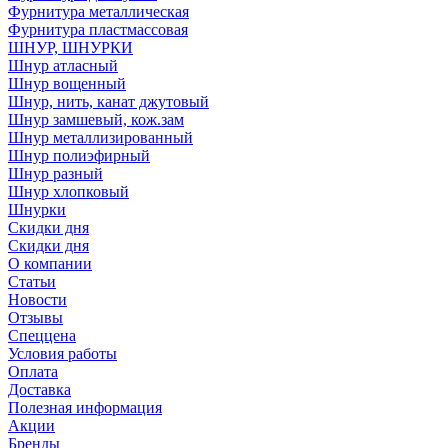
Фурнитура металлическая
Фурнитура пластмассовая
ШНУР, ШНУРКИ
Шнур атласный
Шнур вощенный
Шнур, нить, канат джутовый
Шнур замшевый, кож.зам
Шнур металлизированный
Шнур полиэфирный
Шнур разный
Шнур хлопковый
Шнурки
Скидки дня
Скидки дня
О компании
Статьи
Новости
Отзывы
Спеццена
Условия работы
Оплата
Доставка
Полезная информация
Акции
Бренды