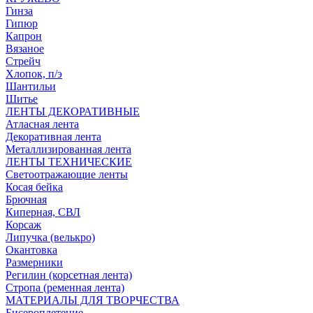
Гинза
Гипюр
Капрон
Вязаное
Стрейч
Хлопок, п/э
Шантильи
Шитье
ЛЕНТЫ ДЕКОРАТИВНЫЕ
Атласная лента
Декоративная лента
Металлизированная лента
ЛЕНТЫ ТЕХНИЧЕСКИЕ
Светоотражающие ленты
Косая бейка
Брючная
Киперная, СВЛ
Корсаж
Липучка (велькро)
Окантовка
Размерники
Регилин (корсетная лента)
Стропа (ременная лента)
МАТЕРИАЛЫ ДЛЯ ТВОРЧЕСТВА
Бисероплетение