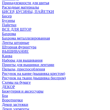
Принадлежности для шитья
Расходные материалы
БИСЕР, БУСИНЫ, ПАЙЕТКИ
Бисер
Бусины
Пайетки
ВСЕ ДЛЯ ШТОР
Бахрома
Бахрома металлизированная
Ленты шторные
Шторная фурнитура
ВЫШИВАНИЕ
Канва
Наборы для вышивания
Принты для вышивки лентами
Пяльцы, приспособления
Рисунок на канве (вышивка крестом)
Рисунок на ткани (вышивка бисером)
Схемы на бумаге
ДЕКОР
Бижутерия и аксессуары
Боа
Воротнички
Декор застежки
Декор элементы