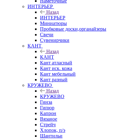
Наметочные
ИНТЕРЬЕР
Назад
ИНТЕРЬЕР
Миниатюры
Пробковые доски,органайзеры
Свечи
Сувенирчики
КАНТ
Назад
КАНТ
Кант атласный
Кант иск. кожа
Кант мебельный
Кант разный
КРУЖЕВО
Назад
КРУЖЕВО
Гинза
Гипюр
Капрон
Вязаное
Стрейч
Хлопок, п/э
Шантильи