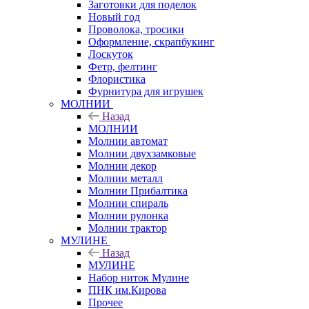
Заготовки для поделок
Новый год
Проволока, тросики
Оформление, скрапбукинг
Лоскуток
Фетр, фелтинг
Флористика
Фурнитура для игрушек
МОЛНИИ
Назад
МОЛНИИ
Молнии автомат
Молнии двухзамковые
Молнии декор
Молнии металл
Молнии Прибалтика
Молнии спираль
Молнии рулонка
Молнии трактор
МУЛИНЕ
Назад
МУЛИНЕ
Набор ниток Мулине
ПНК им.Кирова
Прочее