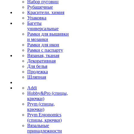
Набор пуговиц
Рубашечные
Красители. химия
Упаковка
Багеты
универсальные
Рамки для вышивки
и мозаики
Рамки для икон
Рамки с паспарту
Вязаная, тканая
Декоративная
Для белья
Продежка
Шляпная
Addi
Hobby&Pro (спицы,
крючки)
Prym (спицы,
крючки)
Prym Ergonomics
(спицы, крючки)
Вязальные
принадлежности