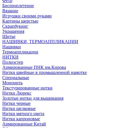
Фетр
Бисероплетение
Вязание
Игрушки своими руками
Картины шерстью
Скрапбукинг
Украшения
Шитье
НАШИВКИ, ТЕРМОАППЛИКАЦИИ
Нашивки
Термоаппликации
НИТКИ
Полиэстер
Армированные ПНК им.Кирова
Нитки швейные в промышленной намотке
Специальные
Мононить
Текстурированные нитки
Нитки Люрекс
Золотые нитки для вышивания
Нитки черные
Нитки шелковые
Нитки мятного цвета
Нитки капроновые
Армированные Китай