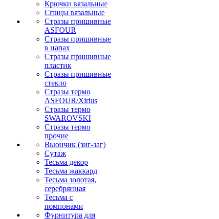
Крючки вязальные
Спицы вязальные
Стразы пришивные
ASFOUR
Стразы пришивные
в цапах
Стразы пришивные
пластик
Стразы пришивные
стекло
Стразы термо
ASFOUR/Xirius
Стразы термо
SWAROVSKI
Стразы термо
прочие
Вьюнчик (зиг-заг)
Сутаж
Тесьма декор
Тесьма жаккард
Тесьма золотая,
серебрянная
Тесьма с
помпонами
Фурнитура для