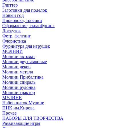
Глиттер
Заготовки для поделок
Новый год
Проволока, тросики
Оформление, скрапбукинг
Лоскуток
Фетр, фелтинг
Флористика
Фурнитура для игрушек
МОЛНИИ
Молнии автомат
Молнии двухзамковые
Молнии декор
Молнии металл
Молнии Прибалтика
Молнии спираль
Молнии рулонка
Молнии трактор
МУЛИНЕ
Набор ниток Мулине
ПНК им.Кирова
Прочее
НАБОРЫ ДЛЯ ТВОРЧЕСТВА
Развивающие игры