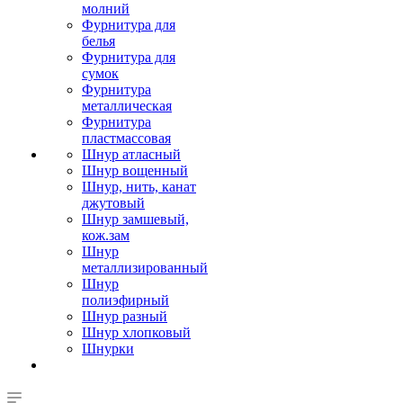
молний
Фурнитура для
белья
Фурнитура для
сумок
Фурнитура
металлическая
Фурнитура
пластмассовая
Шнур атласный
Шнур вощенный
Шнур, нить, канат
джутовый
Шнур замшевый,
кож.зам
Шнур
металлизированный
Шнур
полиэфирный
Шнур разный
Шнур хлопковый
Шнурки