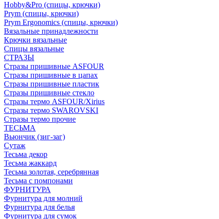
Hobby&Pro (спицы, крючки)
Prym (спицы, крючки)
Prym Ergonomics (спицы, крючки)
Вязальные принадлежности
Крючки вязальные
Спицы вязальные
СТРАЗЫ
Стразы пришивные ASFOUR
Стразы пришивные в цапах
Стразы пришивные пластик
Стразы пришивные стекло
Стразы термо ASFOUR/Xirius
Стразы термо SWAROVSKI
Стразы термо прочие
ТЕСЬМА
Вьюнчик (зиг-заг)
Сутаж
Тесьма декор
Тесьма жаккард
Тесьма золотая, серебрянная
Тесьма с помпонами
ФУРНИТУРА
Фурнитура для молний
Фурнитура для белья
Фурнитура для сумок