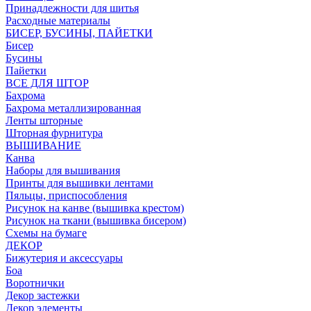
Принадлежности для шитья
Расходные материалы
БИСЕР, БУСИНЫ, ПАЙЕТКИ
Бисер
Бусины
Пайетки
ВСЕ ДЛЯ ШТОР
Бахрома
Бахрома металлизированная
Ленты шторные
Шторная фурнитура
ВЫШИВАНИЕ
Канва
Наборы для вышивания
Принты для вышивки лентами
Пяльцы, приспособления
Рисунок на канве (вышивка крестом)
Рисунок на ткани (вышивка бисером)
Схемы на бумаге
ДЕКОР
Бижутерия и аксессуары
Боа
Воротнички
Декор застежки
Декор элементы