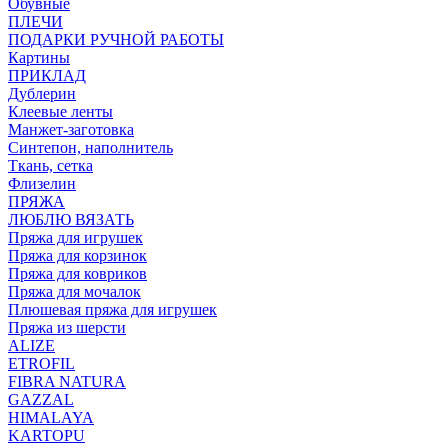
Обувные
ПЛЕЧИ
ПОДАРКИ РУЧНОЙ РАБОТЫ
Картины
ПРИКЛАД
Дублерин
Клеевые ленты
Манжет-заготовка
Синтепон, наполнитель
Ткань, сетка
Флизелин
ПРЯЖА
ЛЮБЛЮ ВЯЗАТЬ
Пряжа для игрушек
Пряжа для корзинок
Пряжа для ковриков
Пряжа для мочалок
Плюшевая пряжа для игрушек
Пряжа из шерсти
ALIZE
ETROFIL
FIBRA NATURA
GAZZAL
HIMALAYA
KARTOPU