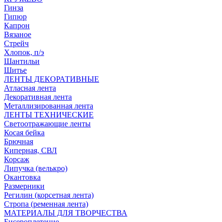
Гинза
Гипюр
Капрон
Вязаное
Стрейч
Хлопок, п/э
Шантильи
Шитье
ЛЕНТЫ ДЕКОРАТИВНЫЕ
Атласная лента
Декоративная лента
Металлизированная лента
ЛЕНТЫ ТЕХНИЧЕСКИЕ
Светоотражающие ленты
Косая бейка
Брючная
Киперная, СВЛ
Корсаж
Липучка (велькро)
Окантовка
Размерники
Регилин (корсетная лента)
Стропа (ременная лента)
МАТЕРИАЛЫ ДЛЯ ТВОРЧЕСТВА
Бисероплетение