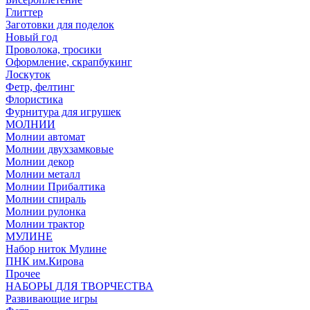
Глиттер
Заготовки для поделок
Новый год
Проволока, тросики
Оформление, скрапбукинг
Лоскуток
Фетр, фелтинг
Флористика
Фурнитура для игрушек
МОЛНИИ
Молнии автомат
Молнии двухзамковые
Молнии декор
Молнии металл
Молнии Прибалтика
Молнии спираль
Молнии рулонка
Молнии трактор
МУЛИНЕ
Набор ниток Мулине
ПНК им.Кирова
Прочее
НАБОРЫ ДЛЯ ТВОРЧЕСТВА
Развивающие игры