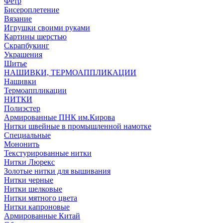
Фетр
Бисероплетение
Вязание
Игрушки своими руками
Картины шерстью
Скрапбукинг
Украшения
Шитье
НАШИВКИ, ТЕРМОАППЛИКАЦИИ
Нашивки
Термоаппликации
НИТКИ
Полиэстер
Армированные ПНК им.Кирова
Нитки швейные в промышленной намотке
Специальные
Мононить
Текстурированные нитки
Нитки Люрекс
Золотые нитки для вышивания
Нитки черные
Нитки шелковые
Нитки мятного цвета
Нитки капроновые
Армированные Китай