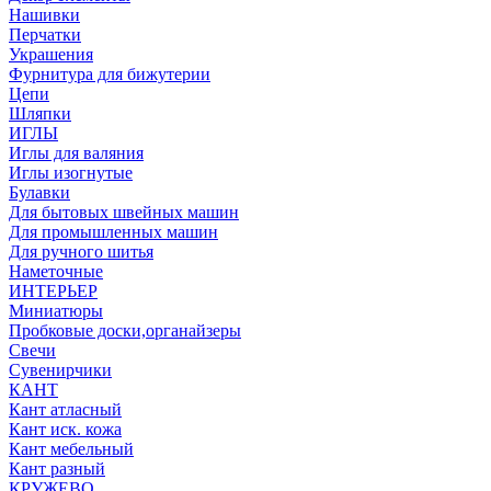
Нашивки
Перчатки
Украшения
Фурнитура для бижутерии
Цепи
Шляпки
ИГЛЫ
Иглы для валяния
Иглы изогнутые
Булавки
Для бытовых швейных машин
Для промышленных машин
Для ручного шитья
Наметочные
ИНТЕРЬЕР
Миниатюры
Пробковые доски,органайзеры
Свечи
Сувенирчики
КАНТ
Кант атласный
Кант иск. кожа
Кант мебельный
Кант разный
КРУЖЕВО