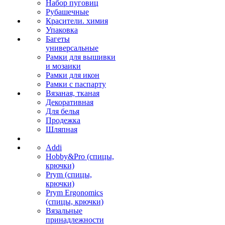
Набор пуговиц
Рубашечные
Красители. химия
Упаковка
Багеты
универсальные
Рамки для вышивки
и мозаики
Рамки для икон
Рамки с паспарту
Вязаная, тканая
Декоративная
Для белья
Продежка
Шляпная
Addi
Hobby&Pro (спицы,
крючки)
Prym (спицы,
крючки)
Prym Ergonomics
(спицы, крючки)
Вязальные
принадлежности