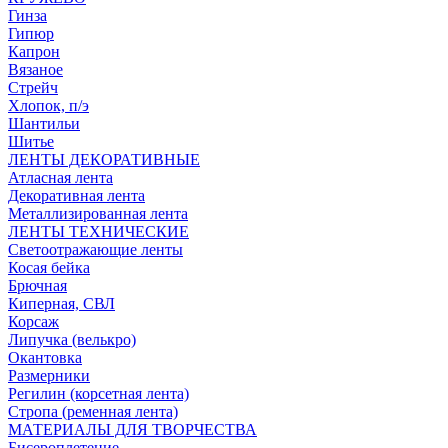
Гинза
Гипюр
Капрон
Вязаное
Стрейч
Хлопок, п/э
Шантильи
Шитье
ЛЕНТЫ ДЕКОРАТИВНЫЕ
Атласная лента
Декоративная лента
Металлизированная лента
ЛЕНТЫ ТЕХНИЧЕСКИЕ
Светоотражающие ленты
Косая бейка
Брючная
Киперная, СВЛ
Корсаж
Липучка (велькро)
Окантовка
Размерники
Регилин (корсетная лента)
Стропа (ременная лента)
МАТЕРИАЛЫ ДЛЯ ТВОРЧЕСТВА
Бисероплетение