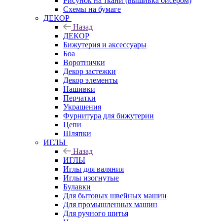
Рисунок на ткани (вышивка бисером)
Схемы на бумаге
ДЕКОР
Назад
ДЕКОР
Бижутерия и аксессуары
Боа
Воротнички
Декор застежки
Декор элементы
Нашивки
Перчатки
Украшения
Фурнитура для бижутерии
Цепи
Шляпки
ИГЛЫ
Назад
ИГЛЫ
Иглы для валяния
Иглы изогнутые
Булавки
Для бытовых швейных машин
Для промышленных машин
Для ручного шитья