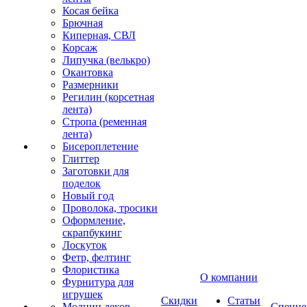
Косая бейка
Брючная
Киперная, СВЛ
Корсаж
Липучка (велькро)
Окантовка
Размерники
Регилин (корсетная
лента)
Стропа (ременная
лента)
Бисероплетение
Глиттер
Заготовки для
поделок
Новый год
Проволока, тросики
Оформление,
скрапбукинг
Лоскуток
Фетр, фелтинг
Флористика
О компании
Фурнитура для
игрушек
Скидки
Статьи
Молнии декор
Спецце