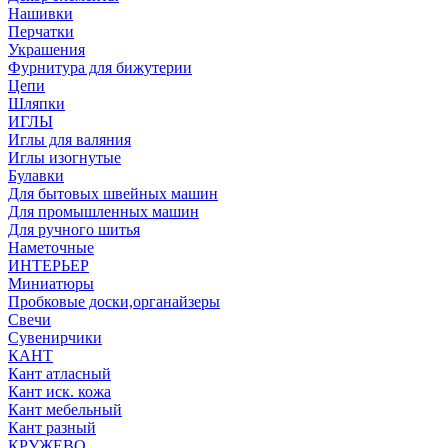
Нашивки
Перчатки
Украшения
Фурнитура для бижутерии
Цепи
Шляпки
ИГЛЫ
Иглы для валяния
Иглы изогнутые
Булавки
Для бытовых швейных машин
Для промышленных машин
Для ручного шитья
Наметочные
ИНТЕРЬЕР
Миниатюры
Пробковые доски,органайзеры
Свечи
Сувенирчики
КАНТ
Кант атласный
Кант иск. кожа
Кант мебельный
Кант разный
КРУЖЕВО