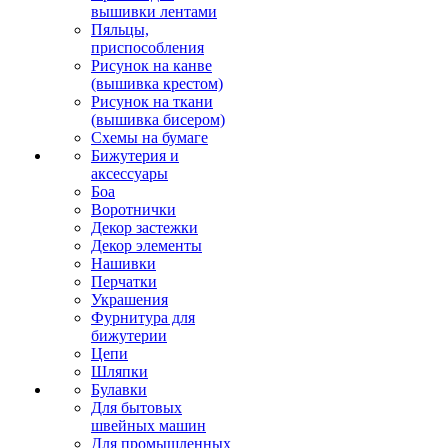
вышивки лентами
Пяльцы,
приспособления
Рисунок на канве
(вышивка крестом)
Рисунок на ткани
(вышивка бисером)
Схемы на бумаге
Бижутерия и
аксессуары
Боа
Воротнички
Декор застежки
Декор элементы
Нашивки
Перчатки
Украшения
Фурнитура для
бижутерии
Цепи
Шляпки
Булавки
Для бытовых
швейных машин
Для промышленных