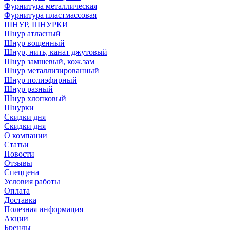
Фурнитура металлическая
Фурнитура пластмассовая
ШНУР, ШНУРКИ
Шнур атласный
Шнур вощенный
Шнур, нить, канат джутовый
Шнур замшевый, кож.зам
Шнур металлизированный
Шнур полиэфирный
Шнур разный
Шнур хлопковый
Шнурки
Скидки дня
Скидки дня
О компании
Статьи
Новости
Отзывы
Спеццена
Условия работы
Оплата
Доставка
Полезная информация
Акции
Бренды