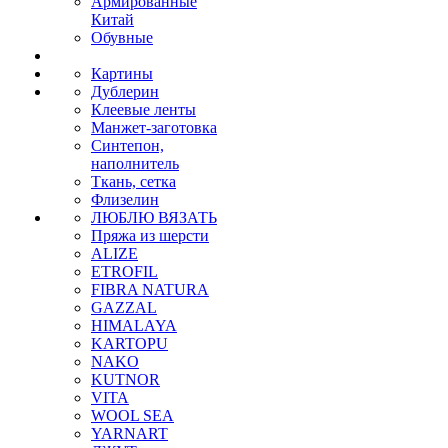
Армированные
Китай
Обувные
Картины
Дублерин
Клеевые ленты
Манжет-заготовка
Синтепон,
наполнитель
Ткань, сетка
Флизелин
ЛЮБЛЮ ВЯЗАТЬ
Пряжа из шерсти
ALIZE
ETROFIL
FIBRA NATURA
GAZZAL
HIMALAYA
KARTOPU
NAKO
KUTNOR
VITA
WOOL SEA
YARNART