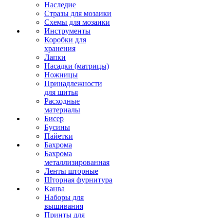
Наследие
Стразы для мозаики
Схемы для мозаики
Инструменты
Коробки для
хранения
Лапки
Насадки (матрицы)
Ножницы
Принадлежности
для шитья
Расходные
материалы
Бисер
Бусины
Пайетки
Бахрома
Бахрома
металлизированная
Ленты шторные
Шторная фурнитура
Канва
Наборы для
вышивания
Принты для