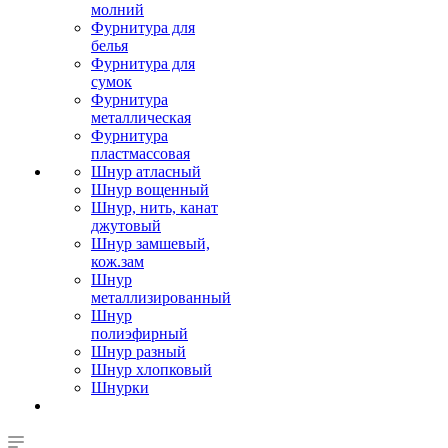
молний
Фурнитура для
белья
Фурнитура для
сумок
Фурнитура
металлическая
Фурнитура
пластмассовая
Шнур атласный
Шнур вощенный
Шнур, нить, канат
джутовый
Шнур замшевый,
кож.зам
Шнур
металлизированный
Шнур
полиэфирный
Шнур разный
Шнур хлопковый
Шнурки