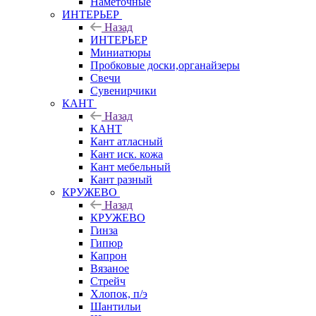
Наметочные
ИНТЕРЬЕР
Назад
ИНТЕРЬЕР
Миниатюры
Пробковые доски,органайзеры
Свечи
Сувенирчики
КАНТ
Назад
КАНТ
Кант атласный
Кант иск. кожа
Кант мебельный
Кант разный
КРУЖЕВО
Назад
КРУЖЕВО
Гинза
Гипюр
Капрон
Вязаное
Стрейч
Хлопок, п/э
Шантильи