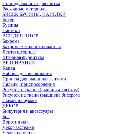
Принадлежности для шитья
Расходные материалы
БИСЕР, БУСИНЫ, ПАЙЕТКИ
Бисер
Бусины
Пайетки
ВСЕ ДЛЯ ШТОР
Бахрома
Бахрома металлизированная
Ленты шторные
Шторная фурнитура
ВЫШИВАНИЕ
Канва
Наборы для вышивания
Принты для вышивки лентами
Пяльцы, приспособления
Рисунок на канве (вышивка крестом)
Рисунок на ткани (вышивка бисером)
Схемы на бумаге
ДЕКОР
Бижутерия и аксессуары
Боа
Воротнички
Декор застежки
Декор элементы