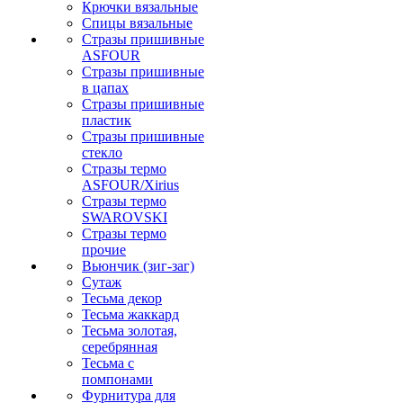
Крючки вязальные
Спицы вязальные
Стразы пришивные
ASFOUR
Стразы пришивные
в цапах
Стразы пришивные
пластик
Стразы пришивные
стекло
Стразы термо
ASFOUR/Xirius
Стразы термо
SWAROVSKI
Стразы термо
прочие
Вьюнчик (зиг-заг)
Сутаж
Тесьма декор
Тесьма жаккард
Тесьма золотая,
серебрянная
Тесьма с
помпонами
Фурнитура для