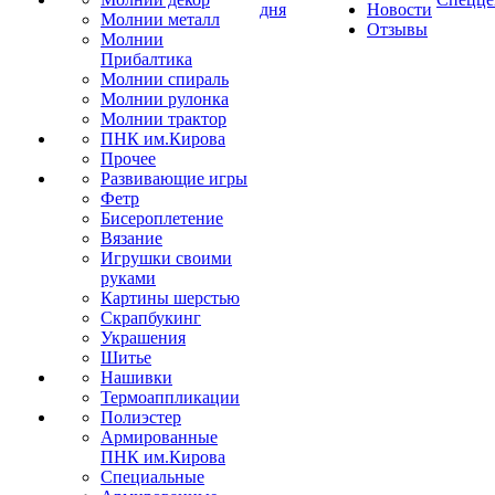
дня
Новости
Молнии металл
Отзывы
Молнии
Прибалтика
Молнии спираль
Молнии рулонка
Молнии трактор
ПНК им.Кирова
Прочее
Развивающие игры
Фетр
Бисероплетение
Вязание
Игрушки своими
руками
Картины шерстью
Скрапбукинг
Украшения
Шитье
Нашивки
Термоаппликации
Полиэстер
Армированные
ПНК им.Кирова
Специальные