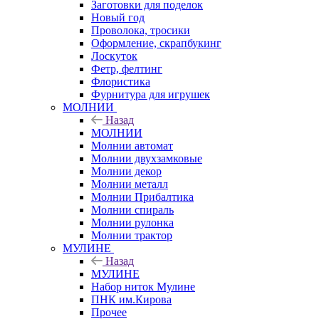
Заготовки для поделок
Новый год
Проволока, тросики
Оформление, скрапбукинг
Лоскуток
Фетр, фелтинг
Флористика
Фурнитура для игрушек
МОЛНИИ
Назад
МОЛНИИ
Молнии автомат
Молнии двухзамковые
Молнии декор
Молнии металл
Молнии Прибалтика
Молнии спираль
Молнии рулонка
Молнии трактор
МУЛИНЕ
Назад
МУЛИНЕ
Набор ниток Мулине
ПНК им.Кирова
Прочее