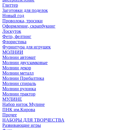
Глиттер
Заготовки для поделок
Новый год
Проволока, тросики
Оформление, скрапбукинг
Лоскуток
Фетр, фелтинг
Флористика
Фурнитура для игрушек
МОЛНИИ
Молнии автомат
Молнии двухзамковые
Молнии декор
Молнии металл
Молнии Прибалтика
Молнии спираль
Молнии рулонка
Молнии трактор
МУЛИНЕ
Набор ниток Мулине
ПНК им.Кирова
Прочее
НАБОРЫ ДЛЯ ТВОРЧЕСТВА
Развивающие игры