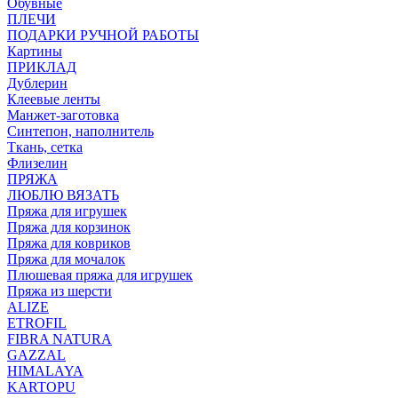
Обувные
ПЛЕЧИ
ПОДАРКИ РУЧНОЙ РАБОТЫ
Картины
ПРИКЛАД
Дублерин
Клеевые ленты
Манжет-заготовка
Синтепон, наполнитель
Ткань, сетка
Флизелин
ПРЯЖА
ЛЮБЛЮ ВЯЗАТЬ
Пряжа для игрушек
Пряжа для корзинок
Пряжа для ковриков
Пряжа для мочалок
Плюшевая пряжа для игрушек
Пряжа из шерсти
ALIZE
ETROFIL
FIBRA NATURA
GAZZAL
HIMALAYA
KARTOPU