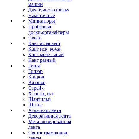
машин
Для ручного шитья
Наметочные
Миниатюры
Пробковые
доски,органайзеры
Свечи
Кант атласный
Кант иск. кожа
Кант мебельный
Кант разный
Гинза
Гипюр
Капрон
Вязаное
Стрейч
Хлопок, п/э
Шантильи
Шитье
Атласная лента
Декоративная лента
Металлизированная
лента
Светоотражающие
ленты