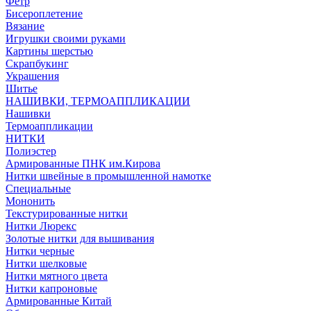
Фетр
Бисероплетение
Вязание
Игрушки своими руками
Картины шерстью
Скрапбукинг
Украшения
Шитье
НАШИВКИ, ТЕРМОАППЛИКАЦИИ
Нашивки
Термоаппликации
НИТКИ
Полиэстер
Армированные ПНК им.Кирова
Нитки швейные в промышленной намотке
Специальные
Мононить
Текстурированные нитки
Нитки Люрекс
Золотые нитки для вышивания
Нитки черные
Нитки шелковые
Нитки мятного цвета
Нитки капроновые
Армированные Китай