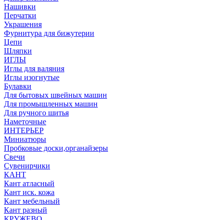
Нашивки
Перчатки
Украшения
Фурнитура для бижутерии
Цепи
Шляпки
ИГЛЫ
Иглы для валяния
Иглы изогнутые
Булавки
Для бытовых швейных машин
Для промышленных машин
Для ручного шитья
Наметочные
ИНТЕРЬЕР
Миниатюры
Пробковые доски,органайзеры
Свечи
Сувенирчики
КАНТ
Кант атласный
Кант иск. кожа
Кант мебельный
Кант разный
КРУЖЕВО