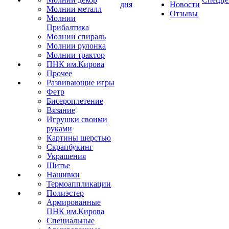
дня
Новости
Молнии металл
Отзывы
Молнии
Прибалтика
Молнии спираль
Молнии рулонка
Молнии трактор
ПНК им.Кирова
Прочее
Развивающие игры
Фетр
Бисероплетение
Вязание
Игрушки своими
руками
Картины шерстью
Скрапбукинг
Украшения
Шитье
Нашивки
Термоаппликации
Полиэстер
Армированные
ПНК им.Кирова
Специальные