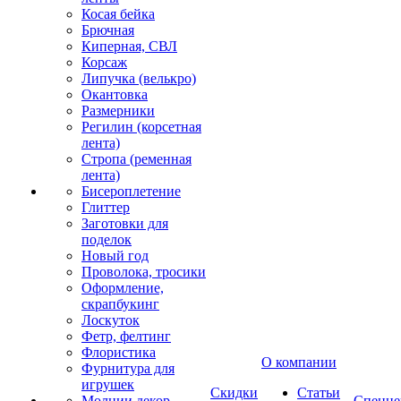
Косая бейка
Брючная
Киперная, СВЛ
Корсаж
Липучка (велькро)
Окантовка
Размерники
Регилин (корсетная
лента)
Стропа (ременная
лента)
Бисероплетение
Глиттер
Заготовки для
поделок
Новый год
Проволока, тросики
Оформление,
скрапбукинг
Лоскуток
Фетр, фелтинг
Флористика
О компании
Фурнитура для
игрушек
Скидки
Статьи
Молнии декор
Спецце