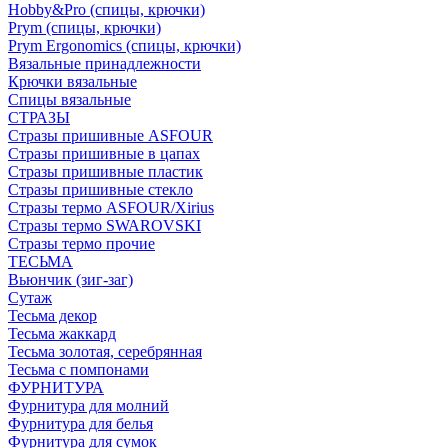
Hobby&Pro (спицы, крючки)
Prym (спицы, крючки)
Prym Ergonomics (спицы, крючки)
Вязальные принадлежности
Крючки вязальные
Спицы вязальные
СТРАЗЫ
Стразы пришивные ASFOUR
Стразы пришивные в цапах
Стразы пришивные пластик
Стразы пришивные стекло
Стразы термо ASFOUR/Xirius
Стразы термо SWAROVSKI
Стразы термо прочие
ТЕСЬМА
Вьюнчик (зиг-заг)
Сутаж
Тесьма декор
Тесьма жаккард
Тесьма золотая, серебрянная
Тесьма с помпонами
ФУРНИТУРА
Фурнитура для молний
Фурнитура для белья
Фурнитура для сумок