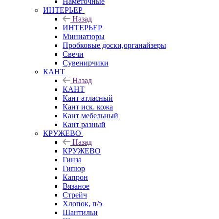
Наметочные
ИНТЕРЬЕР
Назад
ИНТЕРЬЕР
Миниатюры
Пробковые доски,органайзеры
Свечи
Сувенирчики
КАНТ
Назад
КАНТ
Кант атласный
Кант иск. кожа
Кант мебельный
Кант разный
КРУЖЕВО
Назад
КРУЖЕВО
Гинза
Гипюр
Капрон
Вязаное
Стрейч
Хлопок, п/э
Шантильи