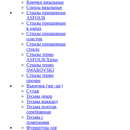
Крючки вязальные
Спицы вязальные
Стразы пришивные
ASFOUR
Стразы пришивные
в цапах
Стразы пришивные
пластик
Стразы пришивные
стекло
Стразы термо
ASFOUR/Xirius
Стразы термо
SWAROVSKI
Стразы термо
прочие
Вьюнчик (зиг-заг)
Сутаж
Тесьма декор
Тесьма жаккард
Тесьма золотая,
серебрянная
Тесьма с
помпонами
Фурнитура для