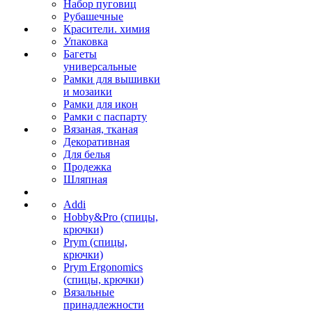
Набор пуговиц
Рубашечные
Красители. химия
Упаковка
Багеты
универсальные
Рамки для вышивки
и мозаики
Рамки для икон
Рамки с паспарту
Вязаная, тканая
Декоративная
Для белья
Продежка
Шляпная
Addi
Hobby&Pro (спицы,
крючки)
Prym (спицы,
крючки)
Prym Ergonomics
(спицы, крючки)
Вязальные
принадлежности