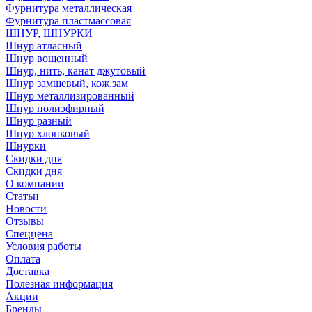
Фурнитура металлическая
Фурнитура пластмассовая
ШНУР, ШНУРКИ
Шнур атласный
Шнур вощенный
Шнур, нить, канат джутовый
Шнур замшевый, кож.зам
Шнур металлизированный
Шнур полиэфирный
Шнур разный
Шнур хлопковый
Шнурки
Скидки дня
Скидки дня
О компании
Статьи
Новости
Отзывы
Спеццена
Условия работы
Оплата
Доставка
Полезная информация
Акции
Бренды