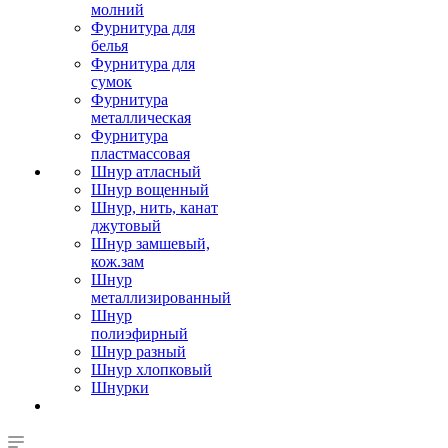
молний
Фурнитура для
белья
Фурнитура для
сумок
Фурнитура
металлическая
Фурнитура
пластмассовая
Шнур атласный
Шнур вощенный
Шнур, нить, канат
джутовый
Шнур замшевый,
кож.зам
Шнур
металлизированный
Шнур
полиэфирный
Шнур разный
Шнур хлопковый
Шнурки