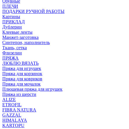
Обувные
ПЛЕЧИ
ПОДАРКИ РУЧНОЙ РАБОТЫ
Картины
ПРИКЛАД
Дублерин
Клеевые ленты
Манжет-заготовка
Синтепон, наполнитель
Ткань, сетка
Флизелин
ПРЯЖА
ЛЮБЛЮ ВЯЗАТЬ
Пряжа для игрушек
Пряжа для корзинок
Пряжа для ковриков
Пряжа для мочалок
Плюшевая пряжа для игрушек
Пряжа из шерсти
ALIZE
ETROFIL
FIBRA NATURA
GAZZAL
HIMALAYA
KARTOPU