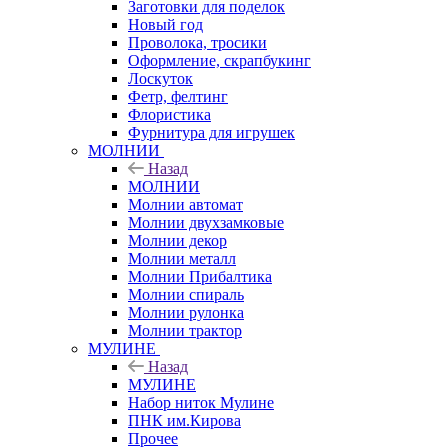
Заготовки для поделок
Новый год
Проволока, тросики
Оформление, скрапбукинг
Лоскуток
Фетр, фелтинг
Флористика
Фурнитура для игрушек
МОЛНИИ
Назад
МОЛНИИ
Молнии автомат
Молнии двухзамковые
Молнии декор
Молнии металл
Молнии Прибалтика
Молнии спираль
Молнии рулонка
Молнии трактор
МУЛИНЕ
Назад
МУЛИНЕ
Набор ниток Мулине
ПНК им.Кирова
Прочее