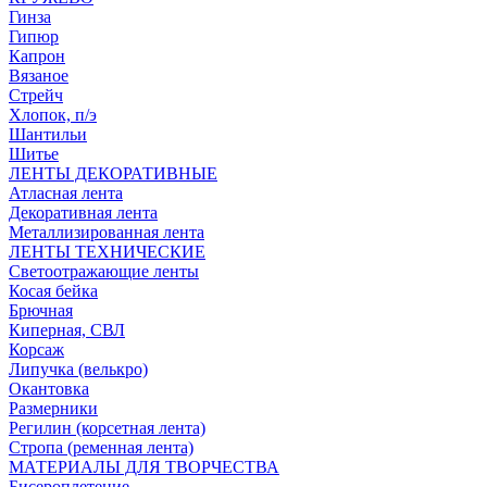
Гинза
Гипюр
Капрон
Вязаное
Стрейч
Хлопок, п/э
Шантильи
Шитье
ЛЕНТЫ ДЕКОРАТИВНЫЕ
Атласная лента
Декоративная лента
Металлизированная лента
ЛЕНТЫ ТЕХНИЧЕСКИЕ
Светоотражающие ленты
Косая бейка
Брючная
Киперная, СВЛ
Корсаж
Липучка (велькро)
Окантовка
Размерники
Регилин (корсетная лента)
Стропа (ременная лента)
МАТЕРИАЛЫ ДЛЯ ТВОРЧЕСТВА
Бисероплетение