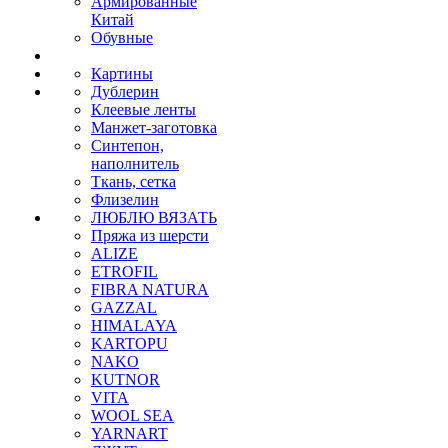
Армированные
Китай
Обувные
Картины
Дублерин
Клеевые ленты
Манжет-заготовка
Синтепон,
наполнитель
Ткань, сетка
Флизелин
ЛЮБЛЮ ВЯЗАТЬ
Пряжа из шерсти
ALIZE
ETROFIL
FIBRA NATURA
GAZZAL
HIMALAYA
KARTOPU
NAKO
KUTNOR
VITA
WOOL SEA
YARNART