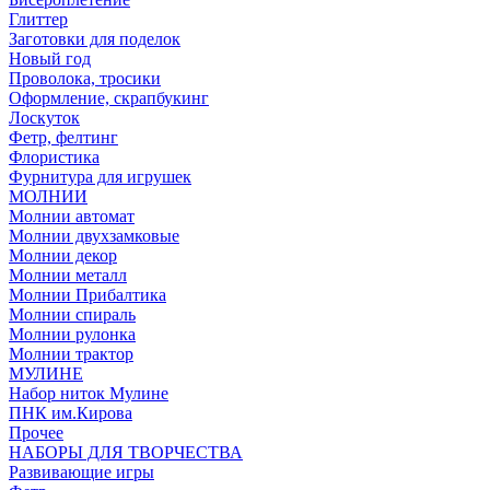
Глиттер
Заготовки для поделок
Новый год
Проволока, тросики
Оформление, скрапбукинг
Лоскуток
Фетр, фелтинг
Флористика
Фурнитура для игрушек
МОЛНИИ
Молнии автомат
Молнии двухзамковые
Молнии декор
Молнии металл
Молнии Прибалтика
Молнии спираль
Молнии рулонка
Молнии трактор
МУЛИНЕ
Набор ниток Мулине
ПНК им.Кирова
Прочее
НАБОРЫ ДЛЯ ТВОРЧЕСТВА
Развивающие игры