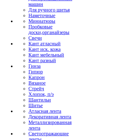
машин
Для ручного шитья
Наметочные
Миниатюры
Пробковые
доски,органайзеры
Свечи
Кант атласный
Кант иск. кожа
Кант мебельный
Кант разный
Гинза
Гипюр
Капрон
Вязаное
Стрейч
Хлопок, п/э
Шантильи
Шитье
Атласная лента
Декоративная лента
Металлизированная
лента
Светоотражающие
ленты