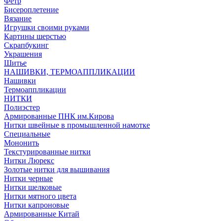
Фетр
Бисероплетение
Вязание
Игрушки своими руками
Картины шерстью
Скрапбукинг
Украшения
Шитье
НАШИВКИ, ТЕРМОАППЛИКАЦИИ
Нашивки
Термоаппликации
НИТКИ
Полиэстер
Армированные ПНК им.Кирова
Нитки швейные в промышленной намотке
Специальные
Мононить
Текстурированные нитки
Нитки Люрекс
Золотые нитки для вышивания
Нитки черные
Нитки шелковые
Нитки мятного цвета
Нитки капроновые
Армированные Китай