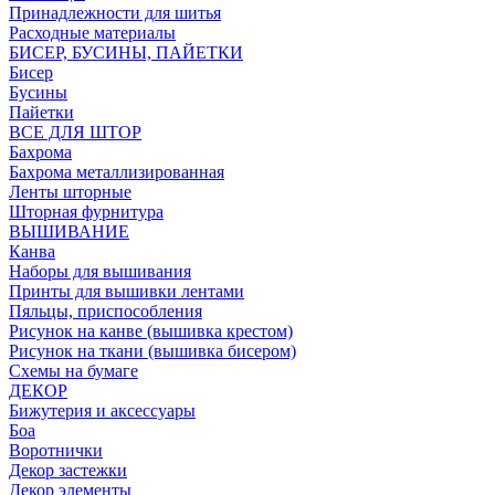
Принадлежности для шитья
Расходные материалы
БИСЕР, БУСИНЫ, ПАЙЕТКИ
Бисер
Бусины
Пайетки
ВСЕ ДЛЯ ШТОР
Бахрома
Бахрома металлизированная
Ленты шторные
Шторная фурнитура
ВЫШИВАНИЕ
Канва
Наборы для вышивания
Принты для вышивки лентами
Пяльцы, приспособления
Рисунок на канве (вышивка крестом)
Рисунок на ткани (вышивка бисером)
Схемы на бумаге
ДЕКОР
Бижутерия и аксессуары
Боа
Воротнички
Декор застежки
Декор элементы