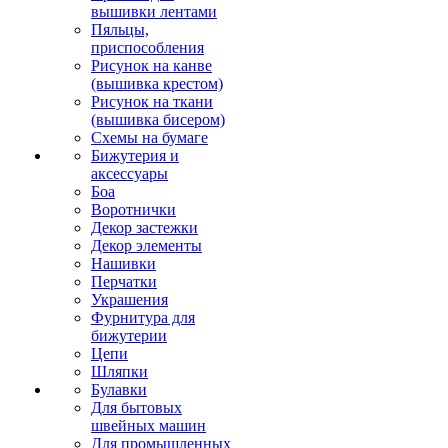
вышивки лентами
Пяльцы,
приспособления
Рисунок на канве
(вышивка крестом)
Рисунок на ткани
(вышивка бисером)
Схемы на бумаге
Бижутерия и
аксессуары
Боа
Воротнички
Декор застежки
Декор элементы
Нашивки
Перчатки
Украшения
Фурнитура для
бижутерии
Цепи
Шляпки
Булавки
Для бытовых
швейных машин
Для промышленных