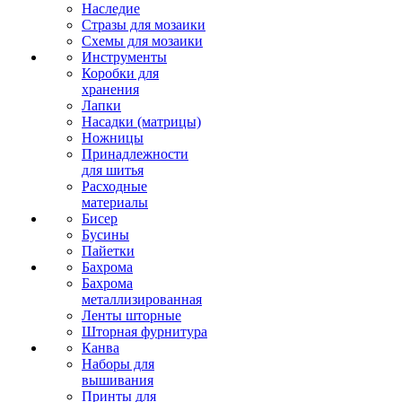
Наследие
Стразы для мозаики
Схемы для мозаики
Инструменты
Коробки для
хранения
Лапки
Насадки (матрицы)
Ножницы
Принадлежности
для шитья
Расходные
материалы
Бисер
Бусины
Пайетки
Бахрома
Бахрома
металлизированная
Ленты шторные
Шторная фурнитура
Канва
Наборы для
вышивания
Принты для