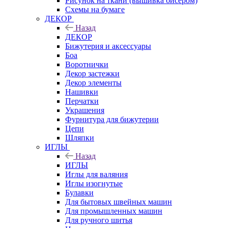
Рисунок на ткани (вышивка бисером)
Схемы на бумаге
ДЕКОР
Назад
ДЕКОР
Бижутерия и аксессуары
Боа
Воротнички
Декор застежки
Декор элементы
Нашивки
Перчатки
Украшения
Фурнитура для бижутерии
Цепи
Шляпки
ИГЛЫ
Назад
ИГЛЫ
Иглы для валяния
Иглы изогнутые
Булавки
Для бытовых швейных машин
Для промышленных машин
Для ручного шитья