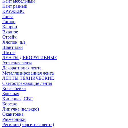
Кант мебельный
Кант разный
КРУЖЕВО
Гинза
Гипюр
Капрон
Вязаное
Стрейч
Хлопок, п/э
Шантильи
Шитье
ЛЕНТЫ ДЕКОРАТИВНЫЕ
Атласная лента
Декоративная лента
Металлизированная лента
ЛЕНТЫ ТЕХНИЧЕСКИЕ
Светоотражающие ленты
Косая бейка
Брючная
Киперная, СВЛ
Корсаж
Липучка (велькро)
Окантовка
Размерники
Регилин (корсетная лента)