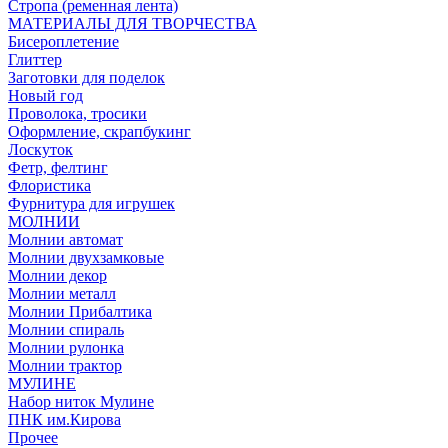
Стропа (ременная лента)
МАТЕРИАЛЫ ДЛЯ ТВОРЧЕСТВА
Бисероплетение
Глиттер
Заготовки для поделок
Новый год
Проволока, тросики
Оформление, скрапбукинг
Лоскуток
Фетр, фелтинг
Флористика
Фурнитура для игрушек
МОЛНИИ
Молнии автомат
Молнии двухзамковые
Молнии декор
Молнии металл
Молнии Прибалтика
Молнии спираль
Молнии рулонка
Молнии трактор
МУЛИНЕ
Набор ниток Мулине
ПНК им.Кирова
Прочее