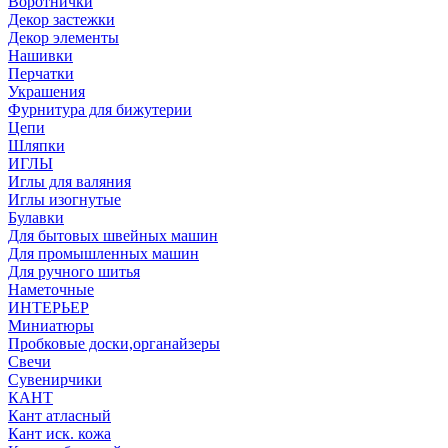
Воротнички
Декор застежки
Декор элементы
Нашивки
Перчатки
Украшения
Фурнитура для бижутерии
Цепи
Шляпки
ИГЛЫ
Иглы для валяния
Иглы изогнутые
Булавки
Для бытовых швейных машин
Для промышленных машин
Для ручного шитья
Наметочные
ИНТЕРЬЕР
Миниатюры
Пробковые доски,органайзеры
Свечи
Сувенирчики
КАНТ
Кант атласный
Кант иск. кожа