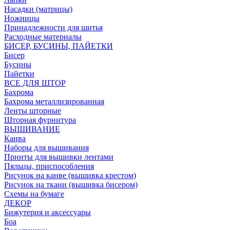
Насадки (матрицы)
Ножницы
Принадлежности для шитья
Расходные материалы
БИСЕР, БУСИНЫ, ПАЙЕТКИ
Бисер
Бусины
Пайетки
ВСЕ ДЛЯ ШТОР
Бахрома
Бахрома металлизированная
Ленты шторные
Шторная фурнитура
ВЫШИВАНИЕ
Канва
Наборы для вышивания
Принты для вышивки лентами
Пяльцы, приспособления
Рисунок на канве (вышивка крестом)
Рисунок на ткани (вышивка бисером)
Схемы на бумаге
ДЕКОР
Бижутерия и аксессуары
Боа