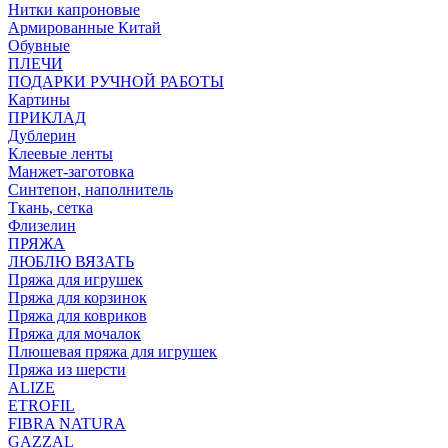
Нитки капроновые
Армированные Китай
Обувные
ПЛЕЧИ
ПОДАРКИ РУЧНОЙ РАБОТЫ
Картины
ПРИКЛАД
Дублерин
Клеевые ленты
Манжет-заготовка
Синтепон, наполнитель
Ткань, сетка
Флизелин
ПРЯЖА
ЛЮБЛЮ ВЯЗАТЬ
Пряжа для игрушек
Пряжа для корзинок
Пряжа для ковриков
Пряжа для мочалок
Плюшевая пряжа для игрушек
Пряжа из шерсти
ALIZE
ETROFIL
FIBRA NATURA
GAZZAL