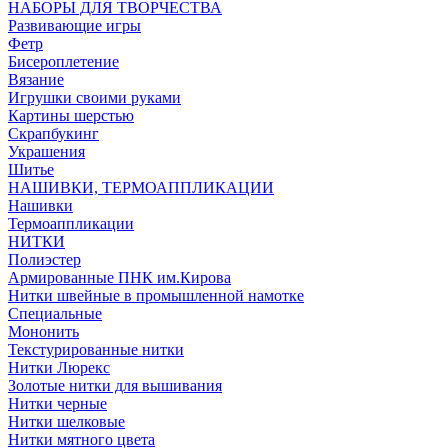
НАБОРЫ ДЛЯ ТВОРЧЕСТВА
Развивающие игры
Фетр
Бисероплетение
Вязание
Игрушки своими руками
Картины шерстью
Скрапбукинг
Украшения
Шитье
НАШИВКИ, ТЕРМОАППЛИКАЦИИ
Нашивки
Термоаппликации
НИТКИ
Полиэстер
Армированные ПНК им.Кирова
Нитки швейные в промышленной намотке
Специальные
Мононить
Текстурированные нитки
Нитки Люрекс
Золотые нитки для вышивания
Нитки черные
Нитки шелковые
Нитки мятного цвета