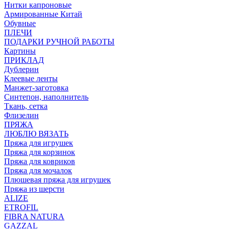
Нитки капроновые
Армированные Китай
Обувные
ПЛЕЧИ
ПОДАРКИ РУЧНОЙ РАБОТЫ
Картины
ПРИКЛАД
Дублерин
Клеевые ленты
Манжет-заготовка
Синтепон, наполнитель
Ткань, сетка
Флизелин
ПРЯЖА
ЛЮБЛЮ ВЯЗАТЬ
Пряжа для игрушек
Пряжа для корзинок
Пряжа для ковриков
Пряжа для мочалок
Плюшевая пряжа для игрушек
Пряжа из шерсти
ALIZE
ETROFIL
FIBRA NATURA
GAZZAL