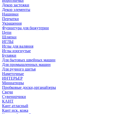
Воротнички
Декор застежки
Декор элементы
Нашивки
Перчатки
Украшения
Фурнитура для бижутерии
Цепи
Шляпки
ИГЛЫ
Иглы для валяния
Иглы изогнутые
Булавки
Для бытовых швейных машин
Для промышленных машин
Для ручного шитья
Наметочные
ИНТЕРЬЕР
Миниатюры
Пробковые доски,органайзеры
Свечи
Сувенирчики
КАНТ
Кант атласный
Кант иск. кожа