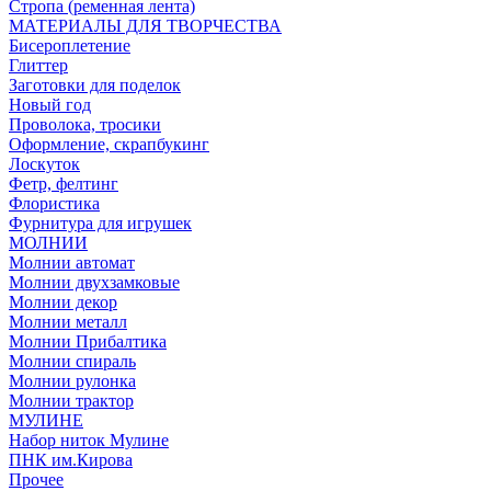
Стропа (ременная лента)
МАТЕРИАЛЫ ДЛЯ ТВОРЧЕСТВА
Бисероплетение
Глиттер
Заготовки для поделок
Новый год
Проволока, тросики
Оформление, скрапбукинг
Лоскуток
Фетр, фелтинг
Флористика
Фурнитура для игрушек
МОЛНИИ
Молнии автомат
Молнии двухзамковые
Молнии декор
Молнии металл
Молнии Прибалтика
Молнии спираль
Молнии рулонка
Молнии трактор
МУЛИНЕ
Набор ниток Мулине
ПНК им.Кирова
Прочее