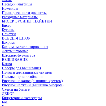
Насадки (матрицы)
Ножницы
Принадлежности для шитья
Расходные материалы
БИСЕР, БУСИНЫ, ПАЙЕТКИ
Бисер
Бусины
Пайетки
ВСЕ ДЛЯ ШТОР
Бахрома
Бахрома металлизированная
Ленты шторные
Шторная фурнитура
ВЫШИВАНИЕ
Канва
Наборы для вышивания
Принты для вышивки лентами
Пяльцы, приспособления
Рисунок на канве (вышивка крестом)
Рисунок на ткани (вышивка бисером)
Схемы на бумаге
ДЕКОР
Бижутерия и аксессуары
Боа