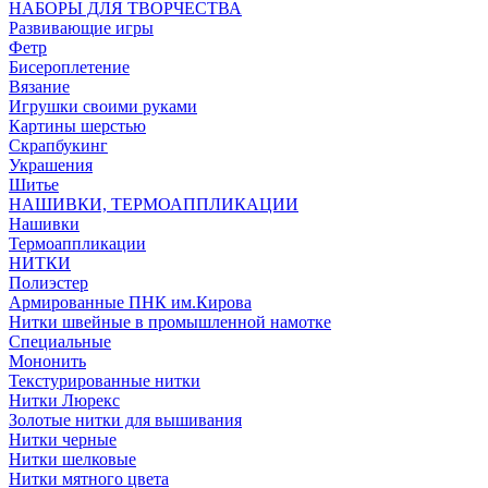
НАБОРЫ ДЛЯ ТВОРЧЕСТВА
Развивающие игры
Фетр
Бисероплетение
Вязание
Игрушки своими руками
Картины шерстью
Скрапбукинг
Украшения
Шитье
НАШИВКИ, ТЕРМОАППЛИКАЦИИ
Нашивки
Термоаппликации
НИТКИ
Полиэстер
Армированные ПНК им.Кирова
Нитки швейные в промышленной намотке
Специальные
Мононить
Текстурированные нитки
Нитки Люрекс
Золотые нитки для вышивания
Нитки черные
Нитки шелковые
Нитки мятного цвета