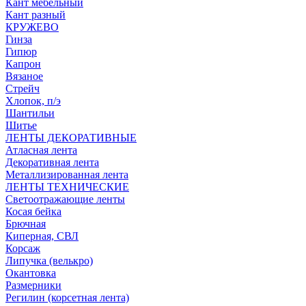
Кант мебельный
Кант разный
КРУЖЕВО
Гинза
Гипюр
Капрон
Вязаное
Стрейч
Хлопок, п/э
Шантильи
Шитье
ЛЕНТЫ ДЕКОРАТИВНЫЕ
Атласная лента
Декоративная лента
Металлизированная лента
ЛЕНТЫ ТЕХНИЧЕСКИЕ
Светоотражающие ленты
Косая бейка
Брючная
Киперная, СВЛ
Корсаж
Липучка (велькро)
Окантовка
Размерники
Регилин (корсетная лента)