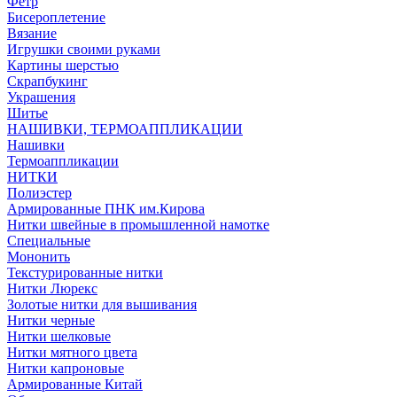
Фетр
Бисероплетение
Вязание
Игрушки своими руками
Картины шерстью
Скрапбукинг
Украшения
Шитье
НАШИВКИ, ТЕРМОАППЛИКАЦИИ
Нашивки
Термоаппликации
НИТКИ
Полиэстер
Армированные ПНК им.Кирова
Нитки швейные в промышленной намотке
Специальные
Мононить
Текстурированные нитки
Нитки Люрекс
Золотые нитки для вышивания
Нитки черные
Нитки шелковые
Нитки мятного цвета
Нитки капроновые
Армированные Китай