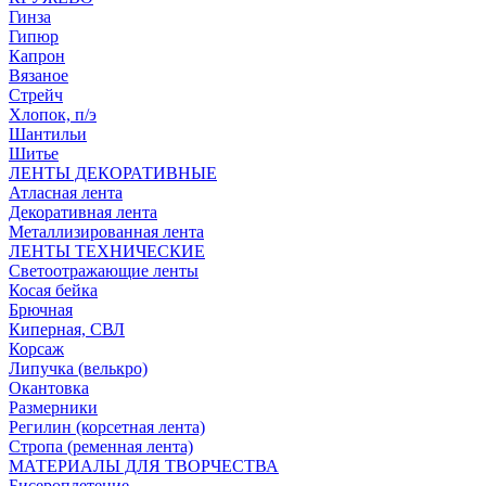
Гинза
Гипюр
Капрон
Вязаное
Стрейч
Хлопок, п/э
Шантильи
Шитье
ЛЕНТЫ ДЕКОРАТИВНЫЕ
Атласная лента
Декоративная лента
Металлизированная лента
ЛЕНТЫ ТЕХНИЧЕСКИЕ
Светоотражающие ленты
Косая бейка
Брючная
Киперная, СВЛ
Корсаж
Липучка (велькро)
Окантовка
Размерники
Регилин (корсетная лента)
Стропа (ременная лента)
МАТЕРИАЛЫ ДЛЯ ТВОРЧЕСТВА
Бисероплетение