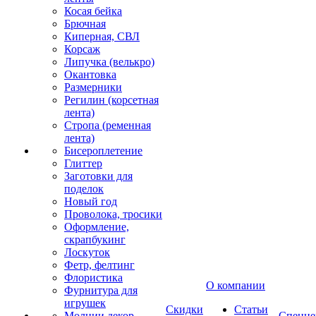
Косая бейка
Брючная
Киперная, СВЛ
Корсаж
Липучка (велькро)
Окантовка
Размерники
Регилин (корсетная
лента)
Стропа (ременная
лента)
Бисероплетение
Глиттер
Заготовки для
поделок
Новый год
Проволока, тросики
Оформление,
скрапбукинг
Лоскуток
Фетр, фелтинг
Флористика
О компании
Фурнитура для
игрушек
Скидки
Статьи
Молнии декор
Спецце