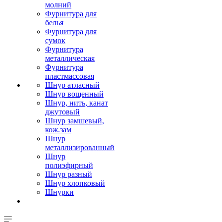
молний
Фурнитура для
белья
Фурнитура для
сумок
Фурнитура
металлическая
Фурнитура
пластмассовая
Шнур атласный
Шнур вощенный
Шнур, нить, канат
джутовый
Шнур замшевый,
кож.зам
Шнур
металлизированный
Шнур
полиэфирный
Шнур разный
Шнур хлопковый
Шнурки