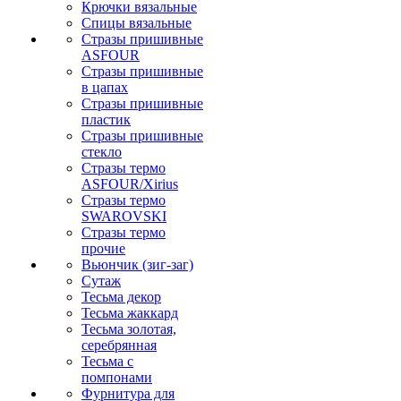
Крючки вязальные
Спицы вязальные
Стразы пришивные
ASFOUR
Стразы пришивные
в цапах
Стразы пришивные
пластик
Стразы пришивные
стекло
Стразы термо
ASFOUR/Xirius
Стразы термо
SWAROVSKI
Стразы термо
прочие
Вьюнчик (зиг-заг)
Сутаж
Тесьма декор
Тесьма жаккард
Тесьма золотая,
серебрянная
Тесьма с
помпонами
Фурнитура для