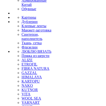
Армированные
Китай
Обувные
Картины
Дублерин
Клеевые ленты
Манжет-заготовка
Синтепон,
наполнитель
Ткань, сетка
Флизелин
ЛЮБЛЮ ВЯЗАТЬ
Пряжа из шерсти
ALIZE
ETROFIL
FIBRA NATURA
GAZZAL
HIMALAYA
KARTOPU
NAKO
KUTNOR
VITA
WOOL SEA
YARNART