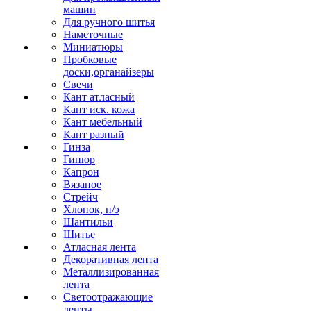
машин
Для ручного шитья
Наметочные
Миниатюры
Пробковые
доски,органайзеры
Свечи
Кант атласный
Кант иск. кожа
Кант мебельный
Кант разный
Гинза
Гипюр
Капрон
Вязаное
Стрейч
Хлопок, п/э
Шантильи
Шитье
Атласная лента
Декоративная лента
Металлизированная
лента
Светоотражающие
ленты