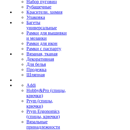
Набор пуговиц
Рубашечные
Красители. химия
Упаковка
Багеты
универсальные
Рамки для вышивки
и мозаики
Рамки для икон
Рамки с паспарту
Вязаная, тканая
Декоративная
Для белья
Продежка
Шляпная
Addi
Hobby&Pro (спицы,
крючки)
Prym (спицы,
крючки)
Prym Ergonomics
(спицы, крючки)
Вязальные
принадлежности