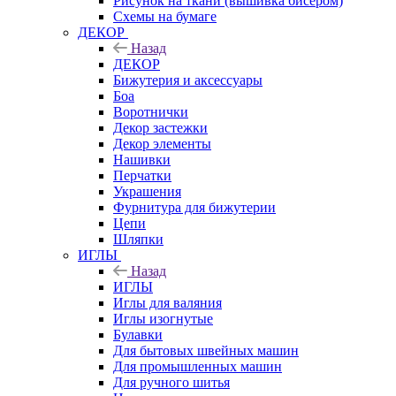
Рисунок на ткани (вышивка бисером)
Схемы на бумаге
ДЕКОР
Назад
ДЕКОР
Бижутерия и аксессуары
Боа
Воротнички
Декор застежки
Декор элементы
Нашивки
Перчатки
Украшения
Фурнитура для бижутерии
Цепи
Шляпки
ИГЛЫ
Назад
ИГЛЫ
Иглы для валяния
Иглы изогнутые
Булавки
Для бытовых швейных машин
Для промышленных машин
Для ручного шитья