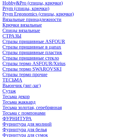
Hobby&Pro (спицы, крючки)
Prym (спицы, крючки)
Prym Ergonomics (спицы, крючки)
Вязальные принадлежности
Крючки вязальные
Спицы вязальные
СТРАЗЫ
Стразы пришивные ASFOUR
Стразы пришивные в цапах
Стразы пришивные пластик
Стразы пришивные стекло
Стразы термо ASFOUR/Xirius
Стразы термо SWAROVSKI
Стразы термо прочие
ТЕСЬМА
Вьюнчик (зиг-заг)
Сутаж
Тесьма декор
Тесьма жаккард
Тесьма золотая, серебрянная
Тесьма с помпонами
ФУРНИТУРА
Фурнитура для молний
Фурнитура для белья
Фурнитура для сумок