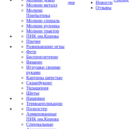
дня
Новости
Молнии металл
Отзывы
Молнии
Прибалтика
Молнии спираль
Молнии рулонка
Молнии трактор
ПНК им.Кирова
Прочее
Развивающие игры
Фетр
Бисероплетение
Вязание
Игрушки своими
руками
Картины шерстью
Скрапбукинг
Украшения
Шитье
Нашивки
Термоаппликации
Полиэстер
Армированные
ПНК им.Кирова
Специальные