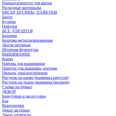
Принадлежности для шитья
Расходные материалы
БИСЕР, БУСИНЫ, ПАЙЕТКИ
Бисер
Бусины
Пайетки
ВСЕ ДЛЯ ШТОР
Бахрома
Бахрома металлизированная
Ленты шторные
Шторная фурнитура
ВЫШИВАНИЕ
Канва
Наборы для вышивания
Принты для вышивки лентами
Пяльцы, приспособления
Рисунок на канве (вышивка крестом)
Рисунок на ткани (вышивка бисером)
Схемы на бумаге
ДЕКОР
Бижутерия и аксессуары
Боа
Воротнички
Декор застежки
Декор элементы