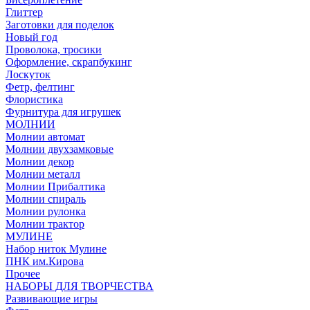
Глиттер
Заготовки для поделок
Новый год
Проволока, тросики
Оформление, скрапбукинг
Лоскуток
Фетр, фелтинг
Флористика
Фурнитура для игрушек
МОЛНИИ
Молнии автомат
Молнии двухзамковые
Молнии декор
Молнии металл
Молнии Прибалтика
Молнии спираль
Молнии рулонка
Молнии трактор
МУЛИНЕ
Набор ниток Мулине
ПНК им.Кирова
Прочее
НАБОРЫ ДЛЯ ТВОРЧЕСТВА
Развивающие игры