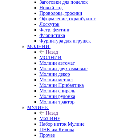
Заготовки для поделок
Новый год
Проволока, тросики
Оформление, скрапбукинг
Лоскуток
Фетр, фелтинг
Флористика
Фурнитура для игрушек
МОЛНИИ
Назад
МОЛНИИ
Молнии автомат
Молнии двухзамковые
Молнии декор
Молнии металл
Молнии Прибалтика
Молнии спираль
Молнии рулонка
Молнии трактор
МУЛИНЕ
Назад
МУЛИНЕ
Набор ниток Мулине
ПНК им.Кирова
Прочее