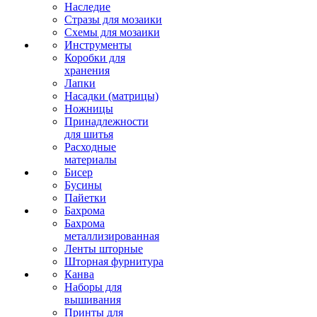
Наследие
Стразы для мозаики
Схемы для мозаики
Инструменты
Коробки для
хранения
Лапки
Насадки (матрицы)
Ножницы
Принадлежности
для шитья
Расходные
материалы
Бисер
Бусины
Пайетки
Бахрома
Бахрома
металлизированная
Ленты шторные
Шторная фурнитура
Канва
Наборы для
вышивания
Принты для