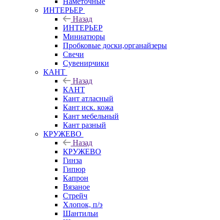
Наметочные
ИНТЕРЬЕР
Назад
ИНТЕРЬЕР
Миниатюры
Пробковые доски,органайзеры
Свечи
Сувенирчики
КАНТ
Назад
КАНТ
Кант атласный
Кант иск. кожа
Кант мебельный
Кант разный
КРУЖЕВО
Назад
КРУЖЕВО
Гинза
Гипюр
Капрон
Вязаное
Стрейч
Хлопок, п/э
Шантильи