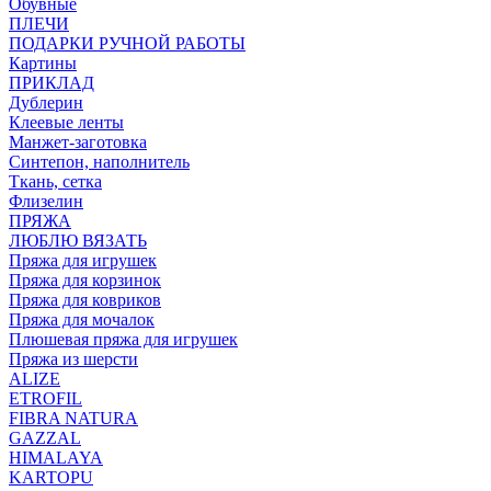
Обувные
ПЛЕЧИ
ПОДАРКИ РУЧНОЙ РАБОТЫ
Картины
ПРИКЛАД
Дублерин
Клеевые ленты
Манжет-заготовка
Синтепон, наполнитель
Ткань, сетка
Флизелин
ПРЯЖА
ЛЮБЛЮ ВЯЗАТЬ
Пряжа для игрушек
Пряжа для корзинок
Пряжа для ковриков
Пряжа для мочалок
Плюшевая пряжа для игрушек
Пряжа из шерсти
ALIZE
ETROFIL
FIBRA NATURA
GAZZAL
HIMALAYA
KARTOPU