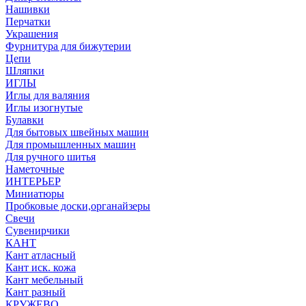
Нашивки
Перчатки
Украшения
Фурнитура для бижутерии
Цепи
Шляпки
ИГЛЫ
Иглы для валяния
Иглы изогнутые
Булавки
Для бытовых швейных машин
Для промышленных машин
Для ручного шитья
Наметочные
ИНТЕРЬЕР
Миниатюры
Пробковые доски,органайзеры
Свечи
Сувенирчики
КАНТ
Кант атласный
Кант иск. кожа
Кант мебельный
Кант разный
КРУЖЕВО