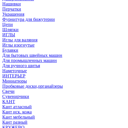
Нашивки
Перчатки
Украшения
Фурнитура для бижутерии
Цепи
Шляпки
ИГЛЫ
Иглы для валяния
Иглы изогнутые
Булавки
Для бытовых швейных машин
Для промышленных машин
Для ручного шитья
Наметочные
ИНТЕРЬЕР
Миниатюры
Пробковые доски,органайзеры
Свечи
Сувенирчики
КАНТ
Кант атласный
Кант иск. кожа
Кант мебельный
Кант разный
КРУЖЕВО