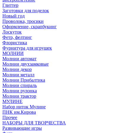
Глиттер
Заготовки для поделок
Новый год
Проволока, тросики
Оформление, скрапбукинг
Лоскуток
Фетр, фелтинг
Флористика
Фурнитура для игрушек
МОЛНИИ
Молнии автомат
Молнии двухзамковые
Молнии декор
Молнии металл
Молнии Прибалтика
Молнии спираль
Молнии рулонка
Молнии трактор
МУЛИНЕ
Набор ниток Мулине
ПНК им.Кирова
Прочее
НАБОРЫ ДЛЯ ТВОРЧЕСТВА
Развивающие игры