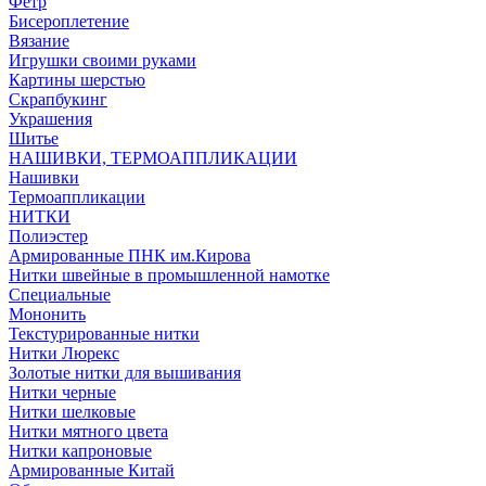
Фетр
Бисероплетение
Вязание
Игрушки своими руками
Картины шерстью
Скрапбукинг
Украшения
Шитье
НАШИВКИ, ТЕРМОАППЛИКАЦИИ
Нашивки
Термоаппликации
НИТКИ
Полиэстер
Армированные ПНК им.Кирова
Нитки швейные в промышленной намотке
Специальные
Мононить
Текстурированные нитки
Нитки Люрекс
Золотые нитки для вышивания
Нитки черные
Нитки шелковые
Нитки мятного цвета
Нитки капроновые
Армированные Китай