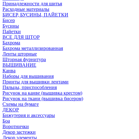
Принадлежности для шитья
Расходные материалы
БИСЕР, БУСИНЫ, ПАЙЕТКИ
Бисер
Бусины
Пайетки
ВСЕ ДЛЯ ШТОР
Бахрома
Бахрома металлизированная
Ленты шторные
Шторная фурнитура
ВЫШИВАНИЕ
Канва
Наборы для вышивания
Принты для вышивки лентами
Пяльцы, приспособления
Рисунок на канве (вышивка крестом)
Рисунок на ткани (вышивка бисером)
Схемы на бумаге
ДЕКОР
Бижутерия и аксессуары
Боа
Воротнички
Декор застежки
Декор элементы