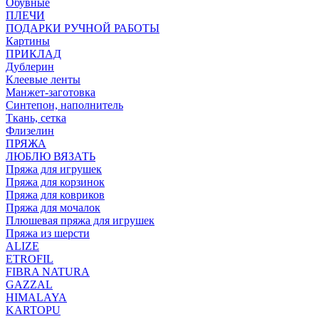
Обувные
ПЛЕЧИ
ПОДАРКИ РУЧНОЙ РАБОТЫ
Картины
ПРИКЛАД
Дублерин
Клеевые ленты
Манжет-заготовка
Синтепон, наполнитель
Ткань, сетка
Флизелин
ПРЯЖА
ЛЮБЛЮ ВЯЗАТЬ
Пряжа для игрушек
Пряжа для корзинок
Пряжа для ковриков
Пряжа для мочалок
Плюшевая пряжа для игрушек
Пряжа из шерсти
ALIZE
ETROFIL
FIBRA NATURA
GAZZAL
HIMALAYA
KARTOPU