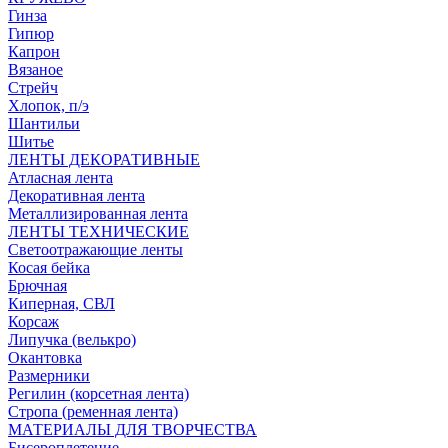
Гинза
Гипюр
Капрон
Вязаное
Стрейч
Хлопок, п/э
Шантильи
Шитье
ЛЕНТЫ ДЕКОРАТИВНЫЕ
Атласная лента
Декоративная лента
Металлизированная лента
ЛЕНТЫ ТЕХНИЧЕСКИЕ
Светоотражающие ленты
Косая бейка
Брючная
Киперная, СВЛ
Корсаж
Липучка (велькро)
Окантовка
Размерники
Регилин (корсетная лента)
Стропа (ременная лента)
МАТЕРИАЛЫ ДЛЯ ТВОРЧЕСТВА
Бисероплетение