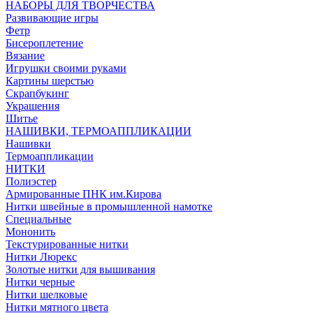
НАБОРЫ ДЛЯ ТВОРЧЕСТВА
Развивающие игры
Фетр
Бисероплетение
Вязание
Игрушки своими руками
Картины шерстью
Скрапбукинг
Украшения
Шитье
НАШИВКИ, ТЕРМОАППЛИКАЦИИ
Нашивки
Термоаппликации
НИТКИ
Полиэстер
Армированные ПНК им.Кирова
Нитки швейные в промышленной намотке
Специальные
Мононить
Текстурированные нитки
Нитки Люрекс
Золотые нитки для вышивания
Нитки черные
Нитки шелковые
Нитки мятного цвета