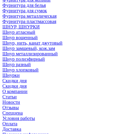
Фурнитура для белья
Фурнитура для сумок
Фурнитура металлическая
Фурнитура пластмассовая
ШНУР, ШНУРКИ
Шнур атласный
Шнур вощенный
Шнур, нить, канат джутовый
Шнур замшевый, кож.зам
Шнур металлизированный
Шнур полиэфирный
Шнур разный
Шнур хлопковый
Шнурки
Скидки дня
Скидки дня
О компании
Статьи
Новости
Отзывы
Спеццена
Условия работы
Оплата
Доставка