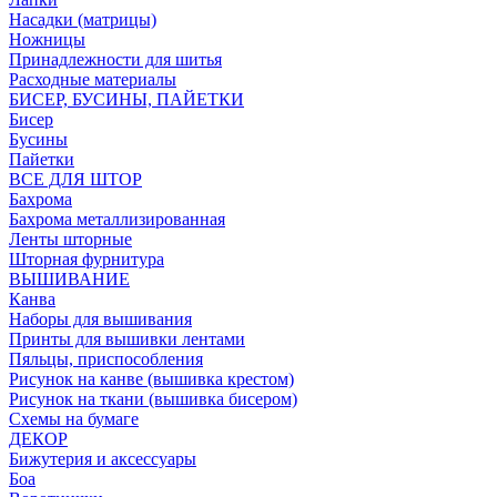
Насадки (матрицы)
Ножницы
Принадлежности для шитья
Расходные материалы
БИСЕР, БУСИНЫ, ПАЙЕТКИ
Бисер
Бусины
Пайетки
ВСЕ ДЛЯ ШТОР
Бахрома
Бахрома металлизированная
Ленты шторные
Шторная фурнитура
ВЫШИВАНИЕ
Канва
Наборы для вышивания
Принты для вышивки лентами
Пяльцы, приспособления
Рисунок на канве (вышивка крестом)
Рисунок на ткани (вышивка бисером)
Схемы на бумаге
ДЕКОР
Бижутерия и аксессуары
Боа