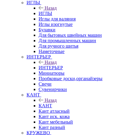
ИГЛЫ
Назад
ИГЛЫ
Иглы для валяния
Иглы изогнутые
Булавки
Для бытовых швейных машин
Для промышленных машин
Для ручного шитья
Наметочные
ИНТЕРЬЕР
Назад
ИНТЕРЬЕР
Миниатюры
Пробковые доски,органайзеры
Свечи
Сувенирчики
КАНТ
Назад
КАНТ
Кант атласный
Кант иск. кожа
Кант мебельный
Кант разный
КРУЖЕВО