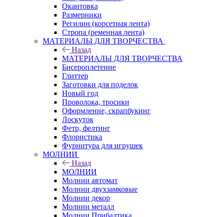
Окантовка
Размерники
Регилин (корсетная лента)
Стропа (ременная лента)
МАТЕРИАЛЫ ДЛЯ ТВОРЧЕСТВА
Назад
МАТЕРИАЛЫ ДЛЯ ТВОРЧЕСТВА
Бисероплетение
Глиттер
Заготовки для поделок
Новый год
Проволока, тросики
Оформление, скрапбукинг
Лоскуток
Фетр, фелтинг
Флористика
Фурнитура для игрушек
МОЛНИИ
Назад
МОЛНИИ
Молнии автомат
Молнии двухзамковые
Молнии декор
Молнии металл
Молнии Прибалтика