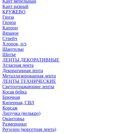
Кант мебельный
Кант разный
КРУЖЕВО
Гинза
Гипюр
Капрон
Вязаное
Стрейч
Хлопок, п/э
Шантильи
Шитье
ЛЕНТЫ ДЕКОРАТИВНЫЕ
Атласная лента
Декоративная лента
Металлизированная лента
ЛЕНТЫ ТЕХНИЧЕСКИЕ
Светоотражающие ленты
Косая бейка
Брючная
Киперная, СВЛ
Корсаж
Липучка (велькро)
Окантовка
Размерники
Регилин (корсетная лента)