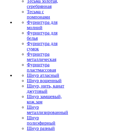
Тесьма золотая,
серебрянная
Тесьма с
помпонами
Фурнитура для
молний
Фурнитура для
белья
Фурнитура для
сумок
Фурнитура
металлическая
Фурнитура
пластмассовая
Шнур атласный
Шнур вощенный
Шнур, нить, канат
джутовый
Шнур замшевый,
кож.зам
Шнур
металлизированный
Шнур
полиэфирный
Шнур разный