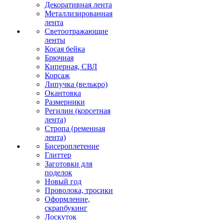
Декоративная лента
Металлизированная
лента
Светоотражающие
ленты
Косая бейка
Брючная
Киперная, СВЛ
Корсаж
Липучка (велькро)
Окантовка
Размерники
Регилин (корсетная
лента)
Стропа (ременная
лента)
Бисероплетение
Глиттер
Заготовки для
поделок
Новый год
Проволока, тросики
Оформление,
скрапбукинг
Лоскуток