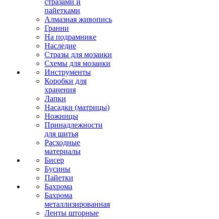
стразами и
пайетками
Алмазная живопись
Гранни
На подрамнике
Наследие
Стразы для мозаики
Схемы для мозаики
Инструменты
Коробки для
хранения
Лапки
Насадки (матрицы)
Ножницы
Принадлежности
для шитья
Расходные
материалы
Бисер
Бусины
Пайетки
Бахрома
Бахрома
металлизированная
Ленты шторные