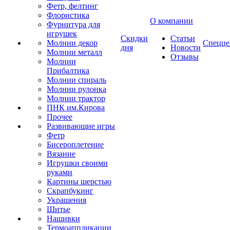
Фетр, фелтинг
Флористика
О компании
Фурнитура для
игрушек
Скидки
Статьи
Молнии декор
Спецце
дня
Новости
Молнии металл
Отзывы
Молнии
Прибалтика
Молнии спираль
Молнии рулонка
Молнии трактор
ПНК им.Кирова
Прочее
Развивающие игры
Фетр
Бисероплетение
Вязание
Игрушки своими
руками
Картины шерстью
Скрапбукинг
Украшения
Шитье
Нашивки
Термоаппликации