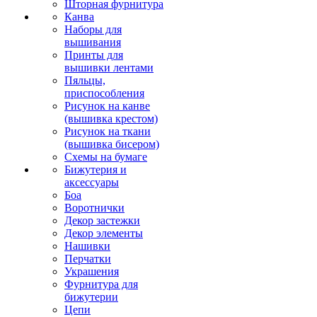
Шторная фурнитура
Канва
Наборы для
вышивания
Принты для
вышивки лентами
Пяльцы,
приспособления
Рисунок на канве
(вышивка крестом)
Рисунок на ткани
(вышивка бисером)
Схемы на бумаге
Бижутерия и
аксессуары
Боа
Воротнички
Декор застежки
Декор элементы
Нашивки
Перчатки
Украшения
Фурнитура для
бижутерии
Цепи