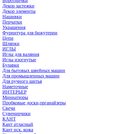
Воротнички
Декор застежки
Декор элементы
Нашивки
Перчатки
Украшения
Фурнитура для бижутерии
Цепи
Шляпки
ИГЛЫ
Иглы для валяния
Иглы изогнутые
Булавки
Для бытовых швейных машин
Для промышленных машин
Для ручного шитья
Наметочные
ИНТЕРЬЕР
Миниатюры
Пробковые доски,органайзеры
Свечи
Сувенирчики
КАНТ
Кант атласный
Кант иск. кожа