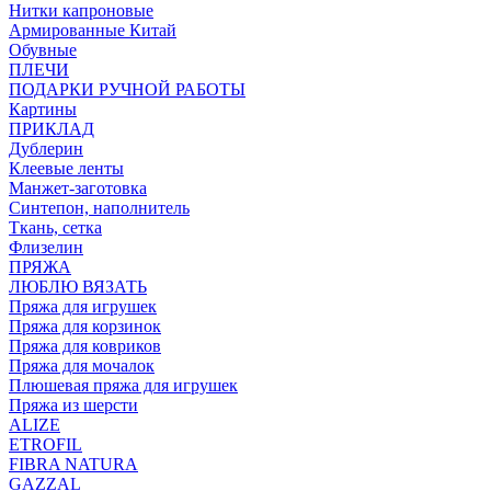
Нитки капроновые
Армированные Китай
Обувные
ПЛЕЧИ
ПОДАРКИ РУЧНОЙ РАБОТЫ
Картины
ПРИКЛАД
Дублерин
Клеевые ленты
Манжет-заготовка
Синтепон, наполнитель
Ткань, сетка
Флизелин
ПРЯЖА
ЛЮБЛЮ ВЯЗАТЬ
Пряжа для игрушек
Пряжа для корзинок
Пряжа для ковриков
Пряжа для мочалок
Плюшевая пряжа для игрушек
Пряжа из шерсти
ALIZE
ETROFIL
FIBRA NATURA
GAZZAL