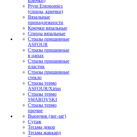
крючки)
Prym Ergonomics
(спицы, крючки)
Вязальные
принадлежности
Крючки вязальные
Спицы вязальные
Стразы пришивные
ASFOUR
Стразы пришивные
в цапах
Стразы пришивные
пластик
Стразы пришивные
стекло
Стразы термо
ASFOUR/Xirius
Стразы термо
SWAROVSKI
Стразы термо
прочие
Вьюнчик (зиг-заг)
Сутаж
Тесьма декор
Тесьма жаккард