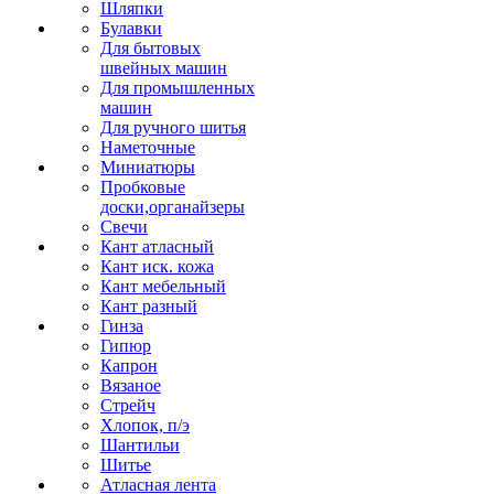
Шляпки
Булавки
Для бытовых
швейных машин
Для промышленных
машин
Для ручного шитья
Наметочные
Миниатюры
Пробковые
доски,органайзеры
Свечи
Кант атласный
Кант иск. кожа
Кант мебельный
Кант разный
Гинза
Гипюр
Капрон
Вязаное
Стрейч
Хлопок, п/э
Шантильи
Шитье
Атласная лента