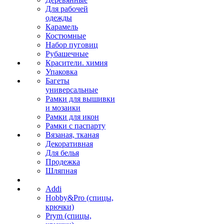
Для рабочей
одежды
Карамель
Костюмные
Набор пуговиц
Рубашечные
Красители. химия
Упаковка
Багеты
универсальные
Рамки для вышивки
и мозаики
Рамки для икон
Рамки с паспарту
Вязаная, тканая
Декоративная
Для белья
Продежка
Шляпная
Addi
Hobby&Pro (спицы,
крючки)
Prym (спицы,