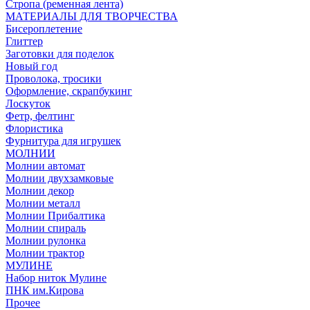
Стропа (ременная лента)
МАТЕРИАЛЫ ДЛЯ ТВОРЧЕСТВА
Бисероплетение
Глиттер
Заготовки для поделок
Новый год
Проволока, тросики
Оформление, скрапбукинг
Лоскуток
Фетр, фелтинг
Флористика
Фурнитура для игрушек
МОЛНИИ
Молнии автомат
Молнии двухзамковые
Молнии декор
Молнии металл
Молнии Прибалтика
Молнии спираль
Молнии рулонка
Молнии трактор
МУЛИНЕ
Набор ниток Мулине
ПНК им.Кирова
Прочее