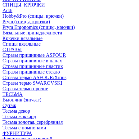
СПИЦЫ, КРЮЧКИ
Addi
Hobby&Pro (спицы, крючки)
Prym (спицы, крючки)
Prym Ergonomics (спицы, крючки)
Вязальные принадлежности
Крючки вязальные
Спицы вязальные
СТРАЗЫ
Стразы пришивные ASFOUR
Стразы пришивные в цапах
Стразы пришивные пластик
Стразы пришивные стекло
Стразы термо ASFOUR/Xirius
Стразы термо SWAROVSKI
Стразы термо прочие
ТЕСЬМА
Вьюнчик (зиг-заг)
Сутаж
Тесьма декор
Тесьма жаккард
Тесьма золотая, серебрянная
Тесьма с помпонами
ФУРНИТУРА
Фурнитура для молний