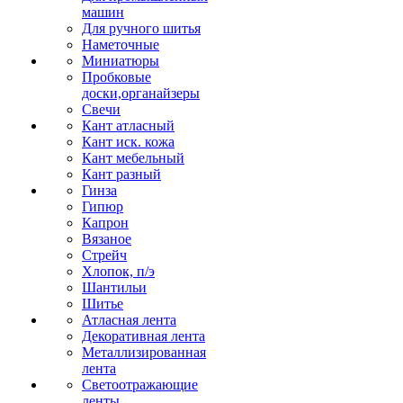
машин
Для ручного шитья
Наметочные
Миниатюры
Пробковые
доски,органайзеры
Свечи
Кант атласный
Кант иск. кожа
Кант мебельный
Кант разный
Гинза
Гипюр
Капрон
Вязаное
Стрейч
Хлопок, п/э
Шантильи
Шитье
Атласная лента
Декоративная лента
Металлизированная
лента
Светоотражающие
ленты