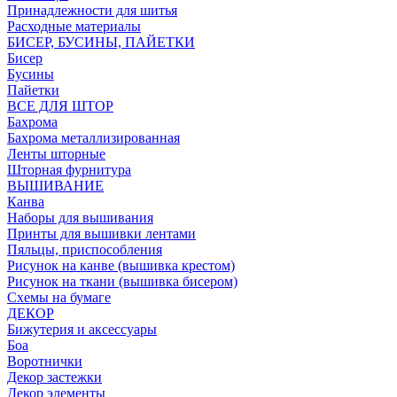
Принадлежности для шитья
Расходные материалы
БИСЕР, БУСИНЫ, ПАЙЕТКИ
Бисер
Бусины
Пайетки
ВСЕ ДЛЯ ШТОР
Бахрома
Бахрома металлизированная
Ленты шторные
Шторная фурнитура
ВЫШИВАНИЕ
Канва
Наборы для вышивания
Принты для вышивки лентами
Пяльцы, приспособления
Рисунок на канве (вышивка крестом)
Рисунок на ткани (вышивка бисером)
Схемы на бумаге
ДЕКОР
Бижутерия и аксессуары
Боа
Воротнички
Декор застежки
Декор элементы