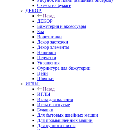
Рисунок на ткани (вышивка бисером)
Схемы на бумаге
ДЕКОР
Назад
ДЕКОР
Бижутерия и аксессуары
Боа
Воротнички
Декор застежки
Декор элементы
Нашивки
Перчатки
Украшения
Фурнитура для бижутерии
Цепи
Шляпки
ИГЛЫ
Назад
ИГЛЫ
Иглы для валяния
Иглы изогнутые
Булавки
Для бытовых швейных машин
Для промышленных машин
Для ручного шитья