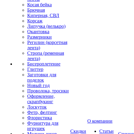
Косая бейка
Брючная
Киперная, СВЛ
Корсаж
Липучка (велькро)
Окантовка
Размерники
Регилин (корсетная
лента)
Стропа (ременная
лента)
Бисероплетение
Глиттер
Заготовки для
поделок
Новый год
Проволока, тросики
Оформление,
скрапбукинг
Лоскуток
Фетр, фелтинг
Флористика
О компании
Фурнитура для
игрушек
Скидки
Статьи
Молнии декор
Спецце