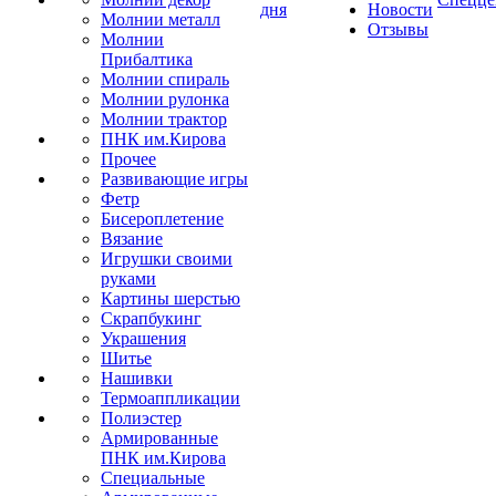
дня
Новости
Молнии металл
Отзывы
Молнии
Прибалтика
Молнии спираль
Молнии рулонка
Молнии трактор
ПНК им.Кирова
Прочее
Развивающие игры
Фетр
Бисероплетение
Вязание
Игрушки своими
руками
Картины шерстью
Скрапбукинг
Украшения
Шитье
Нашивки
Термоаппликации
Полиэстер
Армированные
ПНК им.Кирова
Специальные