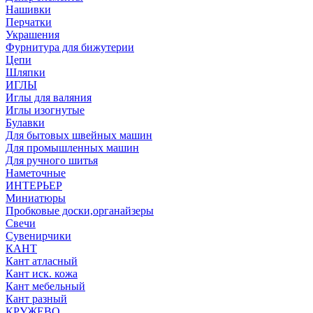
Нашивки
Перчатки
Украшения
Фурнитура для бижутерии
Цепи
Шляпки
ИГЛЫ
Иглы для валяния
Иглы изогнутые
Булавки
Для бытовых швейных машин
Для промышленных машин
Для ручного шитья
Наметочные
ИНТЕРЬЕР
Миниатюры
Пробковые доски,органайзеры
Свечи
Сувенирчики
КАНТ
Кант атласный
Кант иск. кожа
Кант мебельный
Кант разный
КРУЖЕВО