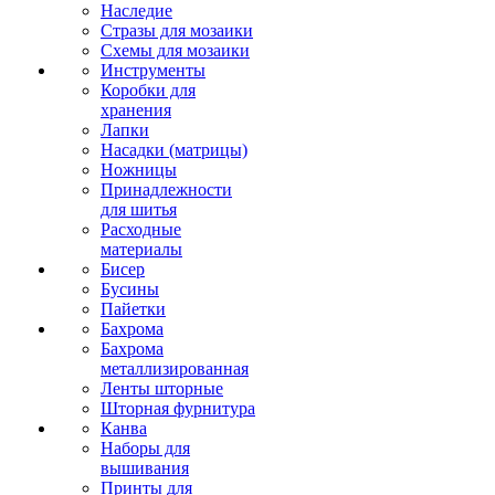
Наследие
Стразы для мозаики
Схемы для мозаики
Инструменты
Коробки для
хранения
Лапки
Насадки (матрицы)
Ножницы
Принадлежности
для шитья
Расходные
материалы
Бисер
Бусины
Пайетки
Бахрома
Бахрома
металлизированная
Ленты шторные
Шторная фурнитура
Канва
Наборы для
вышивания
Принты для