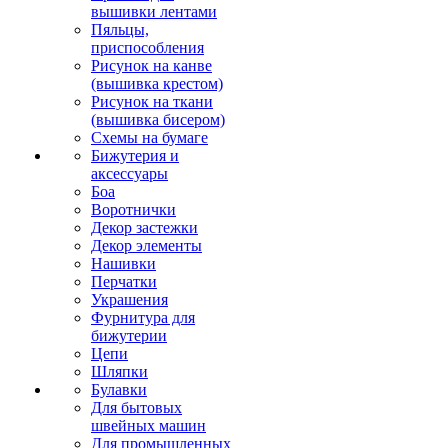
вышивки лентами
Пяльцы,
приспособления
Рисунок на канве
(вышивка крестом)
Рисунок на ткани
(вышивка бисером)
Схемы на бумаге
Бижутерия и
аксессуары
Боа
Воротнички
Декор застежки
Декор элементы
Нашивки
Перчатки
Украшения
Фурнитура для
бижутерии
Цепи
Шляпки
Булавки
Для бытовых
швейных машин
Для промышленных