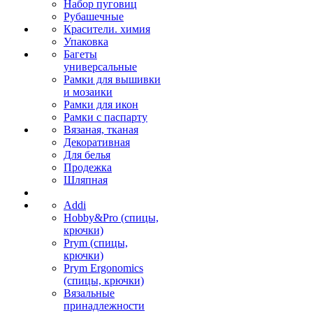
Набор пуговиц
Рубашечные
Красители. химия
Упаковка
Багеты
универсальные
Рамки для вышивки
и мозаики
Рамки для икон
Рамки с паспарту
Вязаная, тканая
Декоративная
Для белья
Продежка
Шляпная
Addi
Hobby&Pro (спицы,
крючки)
Prym (спицы,
крючки)
Prym Ergonomics
(спицы, крючки)
Вязальные
принадлежности