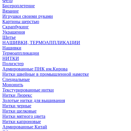
Фетр
Бисероплетение
Вязание
Игрушки своими руками
Картины шерстью
Скрапбукинг
Украшения
Шитье
НАШИВКИ, ТЕРМОАППЛИКАЦИИ
Нашивки
Термоаппликации
НИТКИ
Полиэстер
Армированные ПНК им.Кирова
Нитки швейные в промышленной намотке
Специальные
Мононить
Текстурированные нитки
Нитки Люрекс
Золотые нитки для вышивания
Нитки черные
Нитки шелковые
Нитки мятного цвета
Нитки капроновые
Армированные Китай