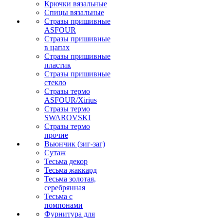
Крючки вязальные
Спицы вязальные
Стразы пришивные
ASFOUR
Стразы пришивные
в цапах
Стразы пришивные
пластик
Стразы пришивные
стекло
Стразы термо
ASFOUR/Xirius
Стразы термо
SWAROVSKI
Стразы термо
прочие
Вьюнчик (зиг-заг)
Сутаж
Тесьма декор
Тесьма жаккард
Тесьма золотая,
серебрянная
Тесьма с
помпонами
Фурнитура для