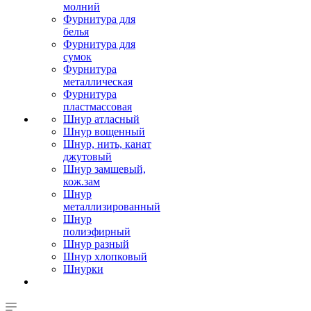
молний
Фурнитура для
белья
Фурнитура для
сумок
Фурнитура
металлическая
Фурнитура
пластмассовая
Шнур атласный
Шнур вощенный
Шнур, нить, канат
джутовый
Шнур замшевый,
кож.зам
Шнур
металлизированный
Шнур
полиэфирный
Шнур разный
Шнур хлопковый
Шнурки