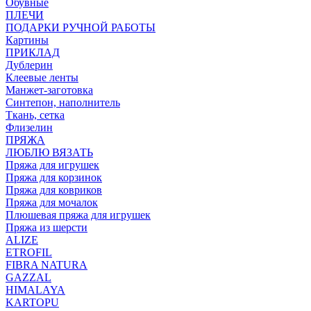
Обувные
ПЛЕЧИ
ПОДАРКИ РУЧНОЙ РАБОТЫ
Картины
ПРИКЛАД
Дублерин
Клеевые ленты
Манжет-заготовка
Синтепон, наполнитель
Ткань, сетка
Флизелин
ПРЯЖА
ЛЮБЛЮ ВЯЗАТЬ
Пряжа для игрушек
Пряжа для корзинок
Пряжа для ковриков
Пряжа для мочалок
Плюшевая пряжа для игрушек
Пряжа из шерсти
ALIZE
ETROFIL
FIBRA NATURA
GAZZAL
HIMALAYA
KARTOPU