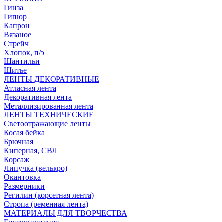
Гинза
Гипюр
Капрон
Вязаное
Стрейч
Хлопок, п/э
Шантильи
Шитье
ЛЕНТЫ ДЕКОРАТИВНЫЕ
Атласная лента
Декоративная лента
Металлизированная лента
ЛЕНТЫ ТЕХНИЧЕСКИЕ
Светоотражающие ленты
Косая бейка
Брючная
Киперная, СВЛ
Корсаж
Липучка (велькро)
Окантовка
Размерники
Регилин (корсетная лента)
Стропа (ременная лента)
МАТЕРИАЛЫ ДЛЯ ТВОРЧЕСТВА
Бисероплетение