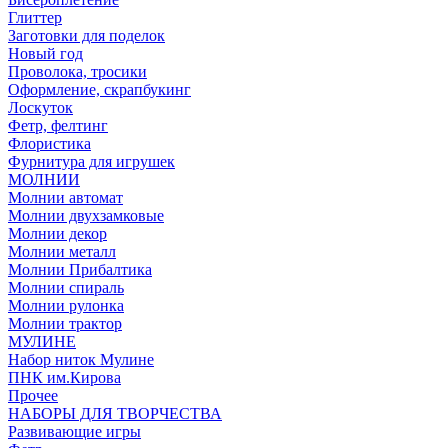
Глиттер
Заготовки для поделок
Новый год
Проволока, тросики
Оформление, скрапбукинг
Лоскуток
Фетр, фелтинг
Флористика
Фурнитура для игрушек
МОЛНИИ
Молнии автомат
Молнии двухзамковые
Молнии декор
Молнии металл
Молнии Прибалтика
Молнии спираль
Молнии рулонка
Молнии трактор
МУЛИНЕ
Набор ниток Мулине
ПНК им.Кирова
Прочее
НАБОРЫ ДЛЯ ТВОРЧЕСТВА
Развивающие игры