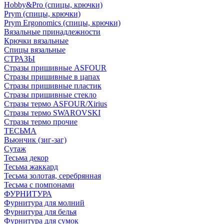
Hobby&Pro (спицы, крючки)
Prym (спицы, крючки)
Prym Ergonomics (спицы, крючки)
Вязальные принадлежности
Крючки вязальные
Спицы вязальные
СТРАЗЫ
Стразы пришивные ASFOUR
Стразы пришивные в цапах
Стразы пришивные пластик
Стразы пришивные стекло
Стразы термо ASFOUR/Xirius
Стразы термо SWAROVSKI
Стразы термо прочие
ТЕСЬМА
Вьюнчик (зиг-заг)
Сутаж
Тесьма декор
Тесьма жаккард
Тесьма золотая, серебрянная
Тесьма с помпонами
ФУРНИТУРА
Фурнитура для молний
Фурнитура для белья
Фурнитура для сумок