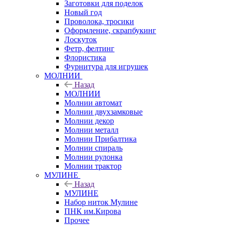
Заготовки для поделок
Новый год
Проволока, тросики
Оформление, скрапбукинг
Лоскуток
Фетр, фелтинг
Флористика
Фурнитура для игрушек
МОЛНИИ
Назад
МОЛНИИ
Молнии автомат
Молнии двухзамковые
Молнии декор
Молнии металл
Молнии Прибалтика
Молнии спираль
Молнии рулонка
Молнии трактор
МУЛИНЕ
Назад
МУЛИНЕ
Набор ниток Мулине
ПНК им.Кирова
Прочее