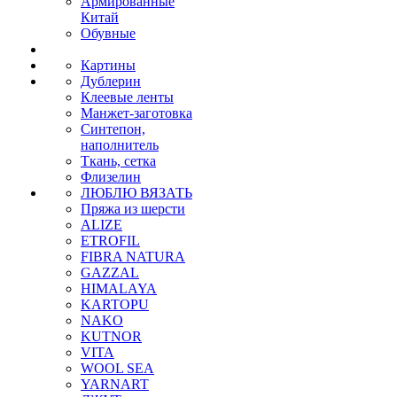
Армированные
Китай
Обувные
Картины
Дублерин
Клеевые ленты
Манжет-заготовка
Синтепон,
наполнитель
Ткань, сетка
Флизелин
ЛЮБЛЮ ВЯЗАТЬ
Пряжа из шерсти
ALIZE
ETROFIL
FIBRA NATURA
GAZZAL
HIMALAYA
KARTOPU
NAKO
KUTNOR
VITA
WOOL SEA
YARNART