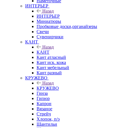
Наметочные
ИНТЕРЬЕР
Назад
ИНТЕРЬЕР
Миниатюры
Пробковые доски,органайзеры
Свечи
Сувенирчики
КАНТ
Назад
КАНТ
Кант атласный
Кант иск. кожа
Кант мебельный
Кант разный
КРУЖЕВО
Назад
КРУЖЕВО
Гинза
Гипюр
Капрон
Вязаное
Стрейч
Хлопок, п/э
Шантильи