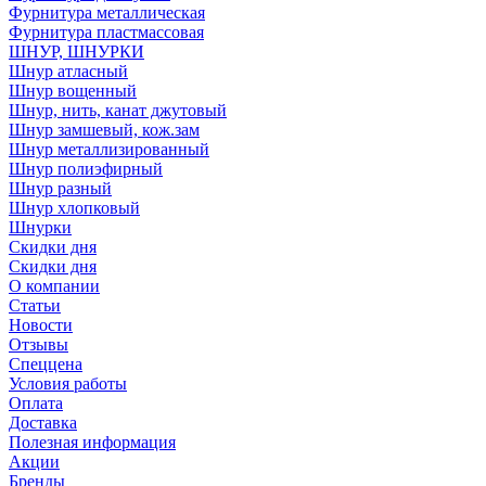
Фурнитура металлическая
Фурнитура пластмассовая
ШНУР, ШНУРКИ
Шнур атласный
Шнур вощенный
Шнур, нить, канат джутовый
Шнур замшевый, кож.зам
Шнур металлизированный
Шнур полиэфирный
Шнур разный
Шнур хлопковый
Шнурки
Скидки дня
Скидки дня
О компании
Статьи
Новости
Отзывы
Спеццена
Условия работы
Оплата
Доставка
Полезная информация
Акции
Бренды