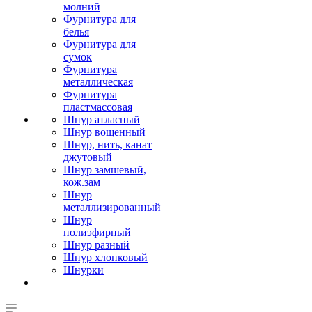
молний
Фурнитура для
белья
Фурнитура для
сумок
Фурнитура
металлическая
Фурнитура
пластмассовая
Шнур атласный
Шнур вощенный
Шнур, нить, канат
джутовый
Шнур замшевый,
кож.зам
Шнур
металлизированный
Шнур
полиэфирный
Шнур разный
Шнур хлопковый
Шнурки