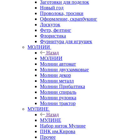
Заготовки для поделок
Новый год
Проволока, тросики
Оформление, скрапбукинг
Лоскуток
Фетр, фелтинг
Флористика
Фурнитура для игрушек
МОЛНИИ
Назад
МОЛНИИ
Молнии автомат
Молнии двухзамковые
Молнии декор
Молнии металл
Молнии Прибалтика
Молнии спираль
Молнии рулонка
Молнии трактор
МУЛИНЕ
Назад
МУЛИНЕ
Набор ниток Мулине
ПНК им.Кирова
Прочее