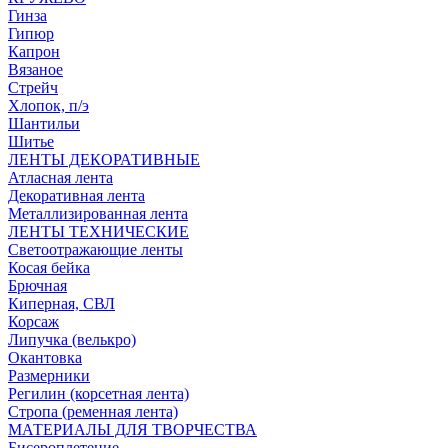
Гинза
Гипюр
Капрон
Вязаное
Стрейч
Хлопок, п/э
Шантильи
Шитье
ЛЕНТЫ ДЕКОРАТИВНЫЕ
Атласная лента
Декоративная лента
Металлизированная лента
ЛЕНТЫ ТЕХНИЧЕСКИЕ
Светоотражающие ленты
Косая бейка
Брючная
Киперная, СВЛ
Корсаж
Липучка (велькро)
Окантовка
Размерники
Регилин (корсетная лента)
Стропа (ременная лента)
МАТЕРИАЛЫ ДЛЯ ТВОРЧЕСТВА
Бисероплетение