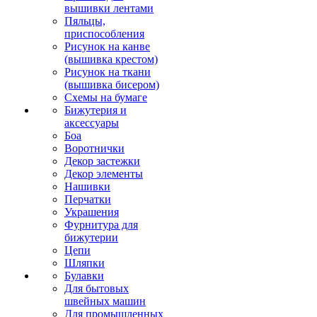
вышивки лентами
Пяльцы,
приспособления
Рисунок на канве
(вышивка крестом)
Рисунок на ткани
(вышивка бисером)
Схемы на бумаге
Бижутерия и
аксессуары
Боа
Воротнички
Декор застежки
Декор элементы
Нашивки
Перчатки
Украшения
Фурнитура для
бижутерии
Цепи
Шляпки
Булавки
Для бытовых
швейных машин
Для промышленных