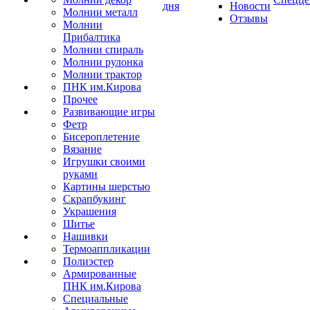
дня
Новости
Молнии металл
Отзывы
Молнии
Прибалтика
Молнии спираль
Молнии рулонка
Молнии трактор
ПНК им.Кирова
Прочее
Развивающие игры
Фетр
Бисероплетение
Вязание
Игрушки своими
руками
Картины шерстью
Скрапбукинг
Украшения
Шитье
Нашивки
Термоаппликации
Полиэстер
Армированные
ПНК им.Кирова
Специальные