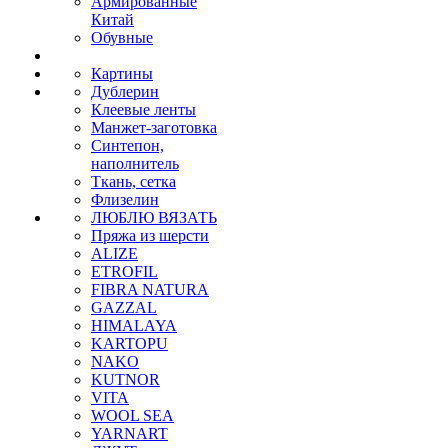
Армированные
Китай
Обувные
Картины
Дублерин
Клеевые ленты
Манжет-заготовка
Синтепон,
наполнитель
Ткань, сетка
Флизелин
ЛЮБЛЮ ВЯЗАТЬ
Пряжа из шерсти
ALIZE
ETROFIL
FIBRA NATURA
GAZZAL
HIMALAYA
KARTOPU
NAKO
KUTNOR
VITA
WOOL SEA
YARNART