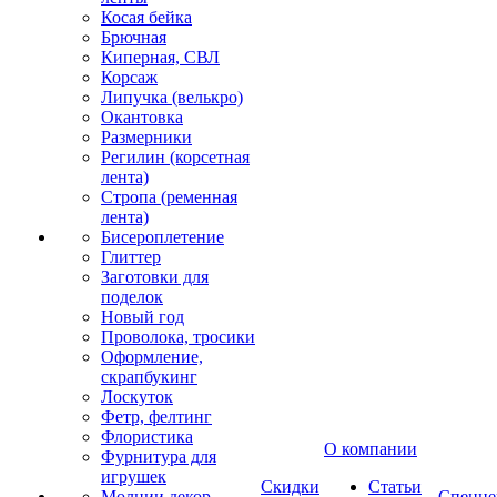
Косая бейка
Брючная
Киперная, СВЛ
Корсаж
Липучка (велькро)
Окантовка
Размерники
Регилин (корсетная
лента)
Стропа (ременная
лента)
Бисероплетение
Глиттер
Заготовки для
поделок
Новый год
Проволока, тросики
Оформление,
скрапбукинг
Лоскуток
Фетр, фелтинг
Флористика
О компании
Фурнитура для
игрушек
Скидки
Статьи
Молнии декор
Спецце