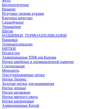
Фетр
Бисероплетение
Вязание
Игрушки своими руками
Картины шерстью
Скрапбукинг
Украшения
Шитье
НАШИВКИ, ТЕРМОАППЛИКАЦИИ
Нашивки
Термоаппликации
НИТКИ
Полиэстер
Армированные ПНК им.Кирова
Нитки швейные в промышленной намотке
Специальные
Мононить
Текстурированные нитки
Нитки Люрекс
Золотые нитки для вышивания
Нитки черные
Нитки шелковые
Нитки мятного цвета
Нитки капроновые
Армированные Китай