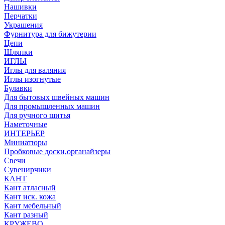
Нашивки
Перчатки
Украшения
Фурнитура для бижутерии
Цепи
Шляпки
ИГЛЫ
Иглы для валяния
Иглы изогнутые
Булавки
Для бытовых швейных машин
Для промышленных машин
Для ручного шитья
Наметочные
ИНТЕРЬЕР
Миниатюры
Пробковые доски,органайзеры
Свечи
Сувенирчики
КАНТ
Кант атласный
Кант иск. кожа
Кант мебельный
Кант разный
КРУЖЕВО