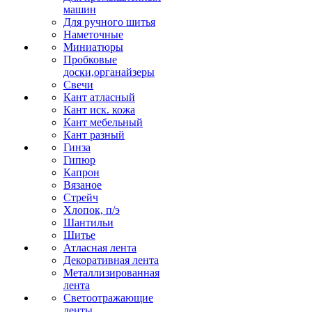
машин
Для ручного шитья
Наметочные
Миниатюры
Пробковые
доски,органайзеры
Свечи
Кант атласный
Кант иск. кожа
Кант мебельный
Кант разный
Гинза
Гипюр
Капрон
Вязаное
Стрейч
Хлопок, п/э
Шантильи
Шитье
Атласная лента
Декоративная лента
Металлизированная
лента
Светоотражающие
ленты