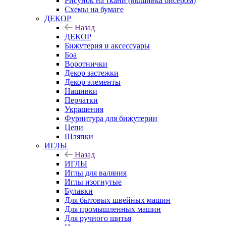
Рисунок на ткани (вышивка бисером)
Схемы на бумаге
ДЕКОР
Назад
ДЕКОР
Бижутерия и аксессуары
Боа
Воротнички
Декор застежки
Декор элементы
Нашивки
Перчатки
Украшения
Фурнитура для бижутерии
Цепи
Шляпки
ИГЛЫ
Назад
ИГЛЫ
Иглы для валяния
Иглы изогнутые
Булавки
Для бытовых швейных машин
Для промышленных машин
Для ручного шитья