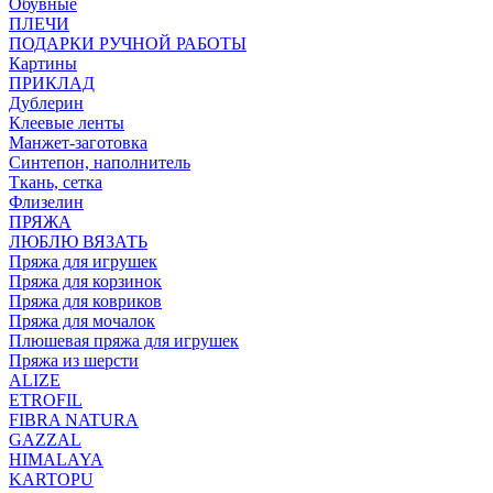
Обувные
ПЛЕЧИ
ПОДАРКИ РУЧНОЙ РАБОТЫ
Картины
ПРИКЛАД
Дублерин
Клеевые ленты
Манжет-заготовка
Синтепон, наполнитель
Ткань, сетка
Флизелин
ПРЯЖА
ЛЮБЛЮ ВЯЗАТЬ
Пряжа для игрушек
Пряжа для корзинок
Пряжа для ковриков
Пряжа для мочалок
Плюшевая пряжа для игрушек
Пряжа из шерсти
ALIZE
ETROFIL
FIBRA NATURA
GAZZAL
HIMALAYA
KARTOPU