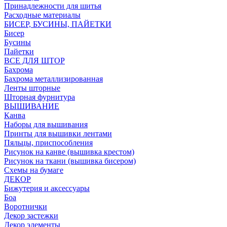
Принадлежности для шитья
Расходные материалы
БИСЕР, БУСИНЫ, ПАЙЕТКИ
Бисер
Бусины
Пайетки
ВСЕ ДЛЯ ШТОР
Бахрома
Бахрома металлизированная
Ленты шторные
Шторная фурнитура
ВЫШИВАНИЕ
Канва
Наборы для вышивания
Принты для вышивки лентами
Пяльцы, приспособления
Рисунок на канве (вышивка крестом)
Рисунок на ткани (вышивка бисером)
Схемы на бумаге
ДЕКОР
Бижутерия и аксессуары
Боа
Воротнички
Декор застежки
Декор элементы