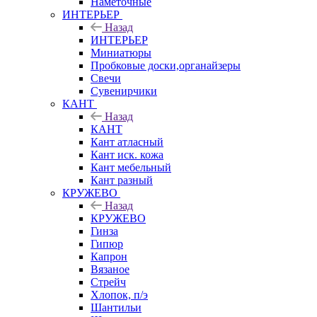
Наметочные
ИНТЕРЬЕР
Назад
ИНТЕРЬЕР
Миниатюры
Пробковые доски,органайзеры
Свечи
Сувенирчики
КАНТ
Назад
КАНТ
Кант атласный
Кант иск. кожа
Кант мебельный
Кант разный
КРУЖЕВО
Назад
КРУЖЕВО
Гинза
Гипюр
Капрон
Вязаное
Стрейч
Хлопок, п/э
Шантильи