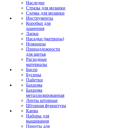
Наследие
Стразы для мозаики
Схемы для мозаики
Инструменты
Коробки для
хранения
Лапки
Насадки (матрицы)
Ножницы
Принадлежности
для шитья
Расходные
материалы
Бисер
Бусины
Пайетки
Бахрома
Бахрома
металлизированная
Ленты шторные
Шторная фурнитура
Канва
Наборы для
вышивания
Принты для