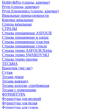
Hobby&Pro (спицы, крючки)
Prym (спицы, крючки)
Prym Ergonomics (спицы, крючки)
Вязальные принадлежности
Крючки вязальные
Спицы вязальные
СТРАЗЫ
Стразы пришивные ASFOUR
Стразы пришивные в цапах
Стразы пришивные пластик
Стразы пришивные стекло
Стразы термо ASFOUR/Xirius
Стразы термо SWAROVSKI
Стразы термо прочие
ТЕСЬМА
Вьюнчик (зиг-заг)
Сутаж
Тесьма декор
Тесьма жаккард
Тесьма золотая, серебрянная
Тесьма с помпонами
ФУРНИТУРА
Фурнитура для молний
Фурнитура для белья
Фурнитура для сумок