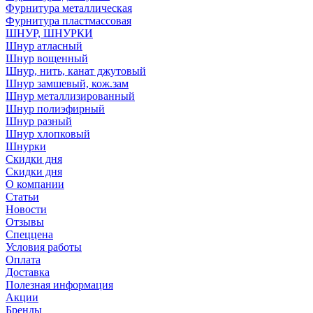
Фурнитура металлическая
Фурнитура пластмассовая
ШНУР, ШНУРКИ
Шнур атласный
Шнур вощенный
Шнур, нить, канат джутовый
Шнур замшевый, кож.зам
Шнур металлизированный
Шнур полиэфирный
Шнур разный
Шнур хлопковый
Шнурки
Скидки дня
Скидки дня
О компании
Статьи
Новости
Отзывы
Спеццена
Условия работы
Оплата
Доставка
Полезная информация
Акции
Бренды