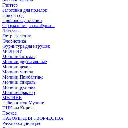
Глиттер
Заготовки для поделок
Новый год
Проволока, тросики
Оформление, скрапбукинг
Лоскуток
Фетр, фелтинг
Флористика
Фурнитура для игрушек
МОЛНИИ
Молнии автомат
Молнии двухзамковые
Молнии декор
Молнии металл
Молнии Прибалтика
Молнии спираль
Молнии рулонка
Молнии трактор
МУЛИНЕ
Набор ниток Мулине
ПНК им.Кирова
Прочее
НАБОРЫ ДЛЯ ТВОРЧЕСТВА
Развивающие игры