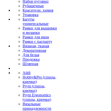
Набор пуговиц
Рубашечные
Красители. химия
Упаковка
Багеты
универсальные
Рамки для вышивки
и мозаики
Рамки для икон
Рамки с паспарту
Вязаная, тканая
Декоративная
Для белья
Продежка
Шляпная
Addi
Hobby&Pro (спицы,
крючки)
Prym (спицы,
крючки)
Prym Ergonomics
(спицы, крючки)
Вязальные
принадлежности