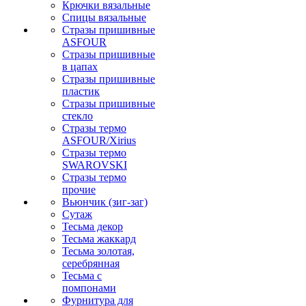
Крючки вязальные
Спицы вязальные
Стразы пришивные
ASFOUR
Стразы пришивные
в цапах
Стразы пришивные
пластик
Стразы пришивные
стекло
Стразы термо
ASFOUR/Xirius
Стразы термо
SWAROVSKI
Стразы термо
прочие
Вьюнчик (зиг-заг)
Сутаж
Тесьма декор
Тесьма жаккард
Тесьма золотая,
серебрянная
Тесьма с
помпонами
Фурнитура для