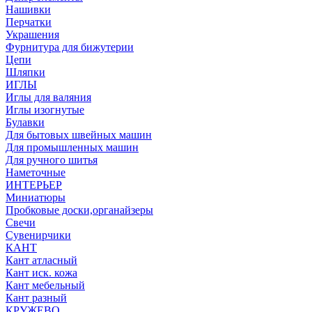
Нашивки
Перчатки
Украшения
Фурнитура для бижутерии
Цепи
Шляпки
ИГЛЫ
Иглы для валяния
Иглы изогнутые
Булавки
Для бытовых швейных машин
Для промышленных машин
Для ручного шитья
Наметочные
ИНТЕРЬЕР
Миниатюры
Пробковые доски,органайзеры
Свечи
Сувенирчики
КАНТ
Кант атласный
Кант иск. кожа
Кант мебельный
Кант разный
КРУЖЕВО