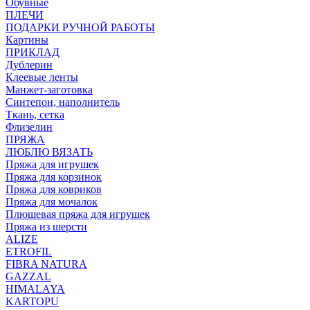
Обувные
ПЛЕЧИ
ПОДАРКИ РУЧНОЙ РАБОТЫ
Картины
ПРИКЛАД
Дублерин
Клеевые ленты
Манжет-заготовка
Синтепон, наполнитель
Ткань, сетка
Флизелин
ПРЯЖА
ЛЮБЛЮ ВЯЗАТЬ
Пряжа для игрушек
Пряжа для корзинок
Пряжа для ковриков
Пряжа для мочалок
Плюшевая пряжа для игрушек
Пряжа из шерсти
ALIZE
ETROFIL
FIBRA NATURA
GAZZAL
HIMALAYA
KARTOPU