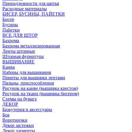
Принадлежности для шитья
Расходные материалы
БИСЕР, БУСИНЫ, ПАЙЕТКИ
Бисер
Бусины
Пайетки
ВСЕ ДЛЯ ШТОР
Бахрома
Бахрома металлизированная
Ленты шторные
Шторная фурнитура
ВЫШИВАНИЕ
Канва
Наборы для вышивания
Принты для вышивки лентами
Пяльцы, приспособления
Рисунок на канве (вышивка крестом)
Рисунок на ткани (вышивка бисером)
Схемы на бумаге
ДЕКОР
Бижутерия и аксессуары
Боа
Воротнички
Декор застежки
Декор элементы