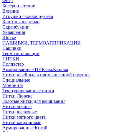
Фетр
Бисероплетение
Вязание
Игрушки своими руками
Картины шерстью
Скрапбукинг
Украшения
Шитье
НАШИВКИ, ТЕРМОАППЛИКАЦИИ
Нашивки
Термоаппликации
НИТКИ
Полиэстер
Армированные ПНК им.Кирова
Нитки швейные в промышленной намотке
Специальные
Мононить
Текстурированные нитки
Нитки Люрекс
Золотые нитки для вышивания
Нитки черные
Нитки шелковые
Нитки мятного цвета
Нитки капроновые
Армированные Китай