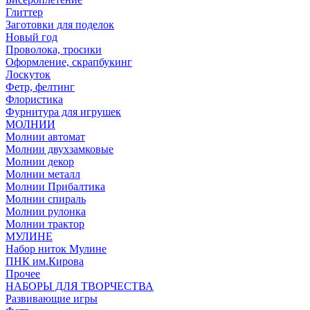
Глиттер
Заготовки для поделок
Новый год
Проволока, тросики
Оформление, скрапбукинг
Лоскуток
Фетр, фелтинг
Флористика
Фурнитура для игрушек
МОЛНИИ
Молнии автомат
Молнии двухзамковые
Молнии декор
Молнии металл
Молнии Прибалтика
Молнии спираль
Молнии рулонка
Молнии трактор
МУЛИНЕ
Набор ниток Мулине
ПНК им.Кирова
Прочее
НАБОРЫ ДЛЯ ТВОРЧЕСТВА
Развивающие игры