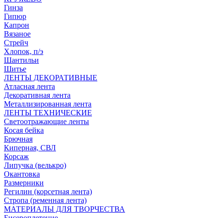
Гинза
Гипюр
Капрон
Вязаное
Стрейч
Хлопок, п/э
Шантильи
Шитье
ЛЕНТЫ ДЕКОРАТИВНЫЕ
Атласная лента
Декоративная лента
Металлизированная лента
ЛЕНТЫ ТЕХНИЧЕСКИЕ
Светоотражающие ленты
Косая бейка
Брючная
Киперная, СВЛ
Корсаж
Липучка (велькро)
Окантовка
Размерники
Регилин (корсетная лента)
Стропа (ременная лента)
МАТЕРИАЛЫ ДЛЯ ТВОРЧЕСТВА
Бисероплетение