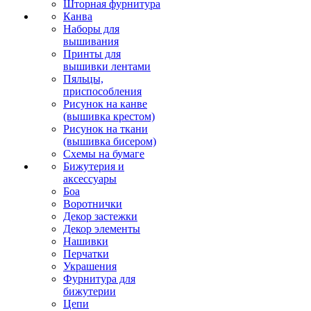
Шторная фурнитура
Канва
Наборы для
вышивания
Принты для
вышивки лентами
Пяльцы,
приспособления
Рисунок на канве
(вышивка крестом)
Рисунок на ткани
(вышивка бисером)
Схемы на бумаге
Бижутерия и
аксессуары
Боа
Воротнички
Декор застежки
Декор элементы
Нашивки
Перчатки
Украшения
Фурнитура для
бижутерии
Цепи