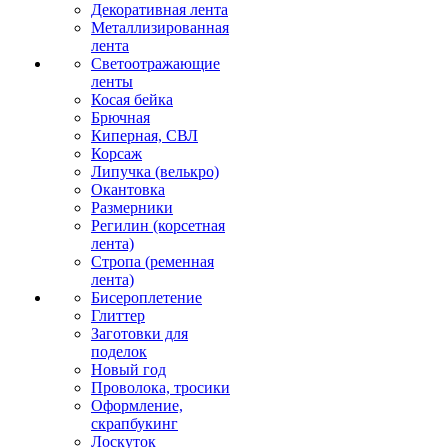
Декоративная лента
Металлизированная
лента
Светоотражающие
ленты
Косая бейка
Брючная
Киперная, СВЛ
Корсаж
Липучка (велькро)
Окантовка
Размерники
Регилин (корсетная
лента)
Стропа (ременная
лента)
Бисероплетение
Глиттер
Заготовки для
поделок
Новый год
Проволока, тросики
Оформление,
скрапбукинг
Лоскуток