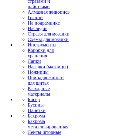
стразами и
пайетками
Алмазная живопись
Гранни
На подрамнике
Наследие
Стразы для мозаики
Схемы для мозаики
Инструменты
Коробки для
хранения
Лапки
Насадки (матрицы)
Ножницы
Принадлежности
для шитья
Расходные
материалы
Бисер
Бусины
Пайетки
Бахрома
Бахрома
металлизированная
Ленты шторные