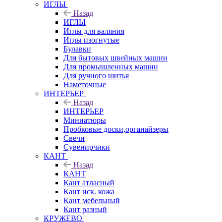
ИГЛЫ
Назад
ИГЛЫ
Иглы для валяния
Иглы изогнутые
Булавки
Для бытовых швейных машин
Для промышленных машин
Для ручного шитья
Наметочные
ИНТЕРЬЕР
Назад
ИНТЕРЬЕР
Миниатюры
Пробковые доски,органайзеры
Свечи
Сувенирчики
КАНТ
Назад
КАНТ
Кант атласный
Кант иск. кожа
Кант мебельный
Кант разный
КРУЖЕВО