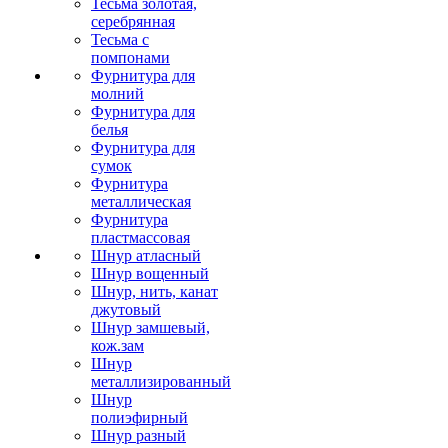
Тесьма золотая,
серебрянная
Тесьма с
помпонами
Фурнитура для
молний
Фурнитура для
белья
Фурнитура для
сумок
Фурнитура
металлическая
Фурнитура
пластмассовая
Шнур атласный
Шнур вощенный
Шнур, нить, канат
джутовый
Шнур замшевый,
кож.зам
Шнур
металлизированный
Шнур
полиэфирный
Шнур разный