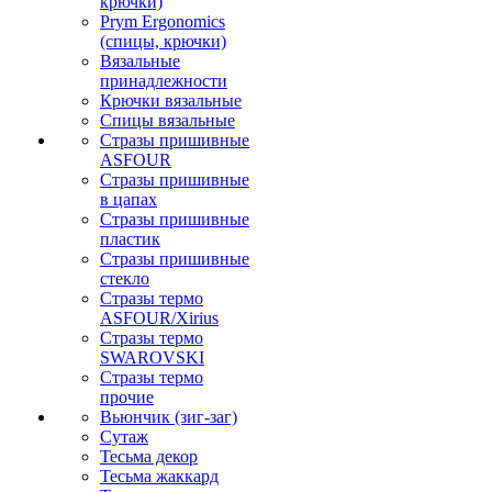
крючки)
Prym Ergonomics
(спицы, крючки)
Вязальные
принадлежности
Крючки вязальные
Спицы вязальные
Стразы пришивные
ASFOUR
Стразы пришивные
в цапах
Стразы пришивные
пластик
Стразы пришивные
стекло
Стразы термо
ASFOUR/Xirius
Стразы термо
SWAROVSKI
Стразы термо
прочие
Вьюнчик (зиг-заг)
Сутаж
Тесьма декор
Тесьма жаккард