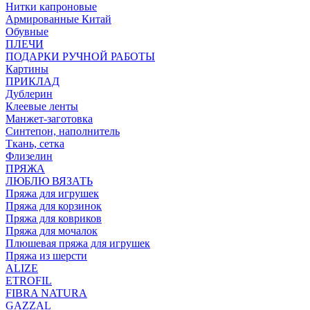
Нитки капроновые
Армированные Китай
Обувные
ПЛЕЧИ
ПОДАРКИ РУЧНОЙ РАБОТЫ
Картины
ПРИКЛАД
Дублерин
Клеевые ленты
Манжет-заготовка
Синтепон, наполнитель
Ткань, сетка
Флизелин
ПРЯЖА
ЛЮБЛЮ ВЯЗАТЬ
Пряжа для игрушек
Пряжа для корзинок
Пряжа для ковриков
Пряжа для мочалок
Плюшевая пряжа для игрушек
Пряжа из шерсти
ALIZE
ETROFIL
FIBRA NATURA
GAZZAL