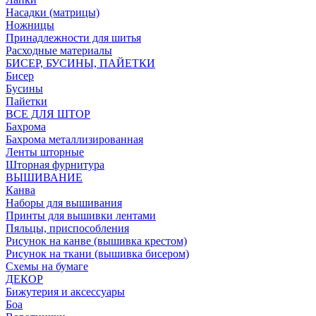
Насадки (матрицы)
Ножницы
Принадлежности для шитья
Расходные материалы
БИСЕР, БУСИНЫ, ПАЙЕТКИ
Бисер
Бусины
Пайетки
ВСЕ ДЛЯ ШТОР
Бахрома
Бахрома металлизированная
Ленты шторные
Шторная фурнитура
ВЫШИВАНИЕ
Канва
Наборы для вышивания
Принты для вышивки лентами
Пяльцы, приспособления
Рисунок на канве (вышивка крестом)
Рисунок на ткани (вышивка бисером)
Схемы на бумаге
ДЕКОР
Бижутерия и аксессуары
Боа