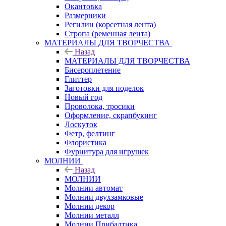
Окантовка
Размерники
Регилин (корсетная лента)
Стропа (ременная лента)
МАТЕРИАЛЫ ДЛЯ ТВОРЧЕСТВА
Назад
МАТЕРИАЛЫ ДЛЯ ТВОРЧЕСТВА
Бисероплетение
Глиттер
Заготовки для поделок
Новый год
Проволока, тросики
Оформление, скрапбукинг
Лоскуток
Фетр, фелтинг
Флористика
Фурнитура для игрушек
МОЛНИИ
Назад
МОЛНИИ
Молнии автомат
Молнии двухзамковые
Молнии декор
Молнии металл
Молнии Прибалтика