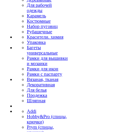
Для рабочей
одежды
Карамель
Костюмные
Набор пуговиц
Рубашечные
Красители. химия
Упаковка
Багеты
универсальные
Рамки для вышивки
и мозаики
Рамки для икон
Рамки с паспарту
Вязаная, тканая
Декоративная
Для белья
Продежка
Шляпная
Addi
Hobby&Pro (спицы,
крючки)
Prym (спицы,