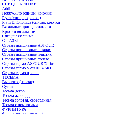
СПИЦЫ, КРЮЧКИ
Addi
Hobby&Pro (спицы, крючки)
Prym (спицы, крючки)
Prym Ergonomics (спицы, крючки)
Вязальные принадлежности
Крючки вязальные
Спицы вязальные
СТРАЗЫ
Стразы пришивные ASFOUR
Стразы пришивные в цапах
Стразы пришивные пластик
Стразы пришивные стекло
Стразы термо ASFOUR/Xirius
Стразы термо SWAROVSKI
Стразы термо прочие
ТЕСЬМА
Вьюнчик (зиг-заг)
Сутаж
Тесьма декор
Тесьма жаккард
Тесьма золотая, серебрянная
Тесьма с помпонами
ФУРНИТУРА
Фурнитура для молний