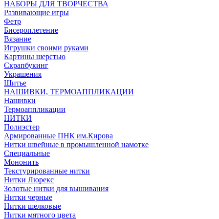
НАБОРЫ ДЛЯ ТВОРЧЕСТВА
Развивающие игры
Фетр
Бисероплетение
Вязание
Игрушки своими руками
Картины шерстью
Скрапбукинг
Украшения
Шитье
НАШИВКИ, ТЕРМОАППЛИКАЦИИ
Нашивки
Термоаппликации
НИТКИ
Полиэстер
Армированные ПНК им.Кирова
Нитки швейные в промышленной намотке
Специальные
Мононить
Текстурированные нитки
Нитки Люрекс
Золотые нитки для вышивания
Нитки черные
Нитки шелковые
Нитки мятного цвета