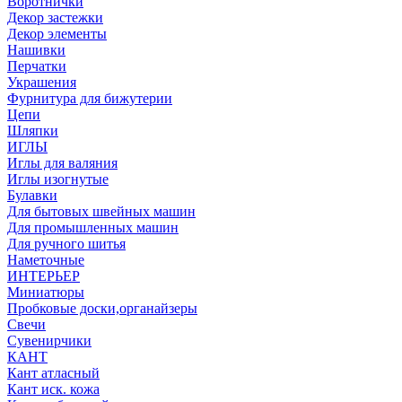
Воротнички
Декор застежки
Декор элементы
Нашивки
Перчатки
Украшения
Фурнитура для бижутерии
Цепи
Шляпки
ИГЛЫ
Иглы для валяния
Иглы изогнутые
Булавки
Для бытовых швейных машин
Для промышленных машин
Для ручного шитья
Наметочные
ИНТЕРЬЕР
Миниатюры
Пробковые доски,органайзеры
Свечи
Сувенирчики
КАНТ
Кант атласный
Кант иск. кожа