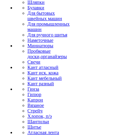
Шляпки
Булавки
Для бытовых
швейных машин
Для промышленных
машин
Для ручного шитья
Наметочные
Миниатюры
Пробковые
доски,органайзеры
Свечи
Кант атласный
Кант иск. кожа
Кант мебельный
Кант разный
Гинза
Гипюр
Капрон
Вязаное
Стрейч
Хлопок, п/э
Шантильи
Шитье
Атласная лента