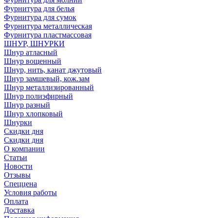
Фурнитура для белья
Фурнитура для сумок
Фурнитура металлическая
Фурнитура пластмассовая
ШНУР, ШНУРКИ
Шнур атласный
Шнур вощенный
Шнур, нить, канат джутовый
Шнур замшевый, кож.зам
Шнур металлизированный
Шнур полиэфирный
Шнур разный
Шнур хлопковый
Шнурки
Скидки дня
Скидки дня
О компании
Статьи
Новости
Отзывы
Спеццена
Условия работы
Оплата
Доставка