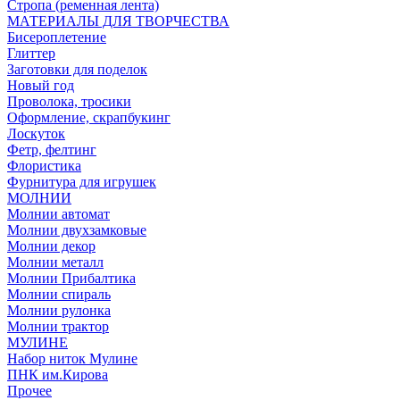
Стропа (ременная лента)
МАТЕРИАЛЫ ДЛЯ ТВОРЧЕСТВА
Бисероплетение
Глиттер
Заготовки для поделок
Новый год
Проволока, тросики
Оформление, скрапбукинг
Лоскуток
Фетр, фелтинг
Флористика
Фурнитура для игрушек
МОЛНИИ
Молнии автомат
Молнии двухзамковые
Молнии декор
Молнии металл
Молнии Прибалтика
Молнии спираль
Молнии рулонка
Молнии трактор
МУЛИНЕ
Набор ниток Мулине
ПНК им.Кирова
Прочее