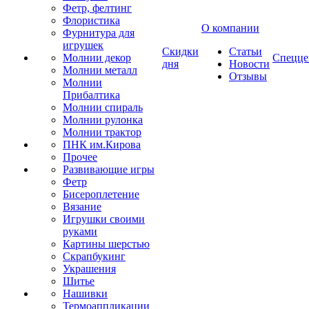
Фетр, фелтинг
Флористика
О компании
Фурнитура для
игрушек
Скидки
Статьи
Молнии декор
Спецце
дня
Новости
Молнии металл
Отзывы
Молнии
Прибалтика
Молнии спираль
Молнии рулонка
Молнии трактор
ПНК им.Кирова
Прочее
Развивающие игры
Фетр
Бисероплетение
Вязание
Игрушки своими
руками
Картины шерстью
Скрапбукинг
Украшения
Шитье
Нашивки
Термоаппликации