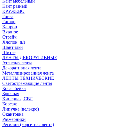
Кант мебельный
Кант разный
КРУЖЕВО
Гинза
Гипюр
Капрон
Вязаное
Стрейч
Хлопок, п/э
Шантильи
Шитье
ЛЕНТЫ ДЕКОРАТИВНЫЕ
Атласная лента
Декоративная лента
Металлизированная лента
ЛЕНТЫ ТЕХНИЧЕСКИЕ
Светоотражающие ленты
Косая бейка
Брючная
Киперная, СВЛ
Корсаж
Липучка (велькро)
Окантовка
Размерники
Регилин (корсетная лента)