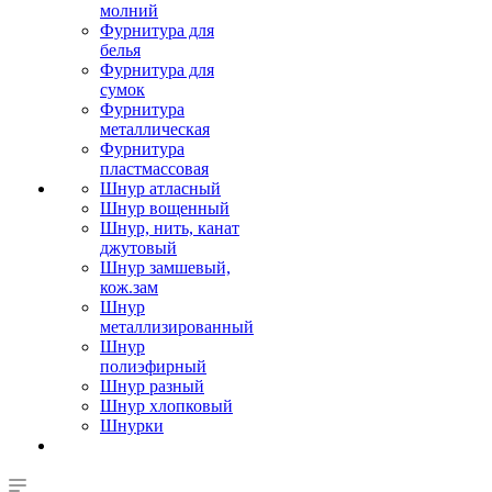
молний
Фурнитура для
белья
Фурнитура для
сумок
Фурнитура
металлическая
Фурнитура
пластмассовая
Шнур атласный
Шнур вощенный
Шнур, нить, канат
джутовый
Шнур замшевый,
кож.зам
Шнур
металлизированный
Шнур
полиэфирный
Шнур разный
Шнур хлопковый
Шнурки