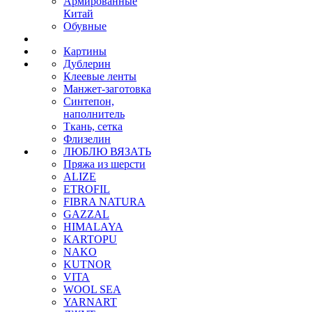
Армированные
Китай
Обувные
Картины
Дублерин
Клеевые ленты
Манжет-заготовка
Синтепон,
наполнитель
Ткань, сетка
Флизелин
ЛЮБЛЮ ВЯЗАТЬ
Пряжа из шерсти
ALIZE
ETROFIL
FIBRA NATURA
GAZZAL
HIMALAYA
KARTOPU
NAKO
KUTNOR
VITA
WOOL SEA
YARNART