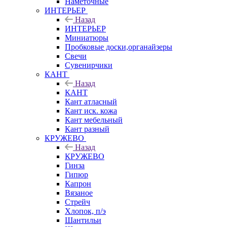
Наметочные
ИНТЕРЬЕР
Назад
ИНТЕРЬЕР
Миниатюры
Пробковые доски,органайзеры
Свечи
Сувенирчики
КАНТ
Назад
КАНТ
Кант атласный
Кант иск. кожа
Кант мебельный
Кант разный
КРУЖЕВО
Назад
КРУЖЕВО
Гинза
Гипюр
Капрон
Вязаное
Стрейч
Хлопок, п/э
Шантильи