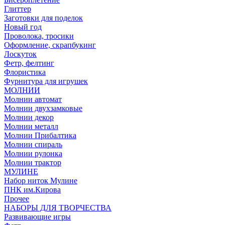
Глиттер
Заготовки для поделок
Новый год
Проволока, тросики
Оформление, скрапбукинг
Лоскуток
Фетр, фелтинг
Флористика
Фурнитура для игрушек
МОЛНИИ
Молнии автомат
Молнии двухзамковые
Молнии декор
Молнии металл
Молнии Прибалтика
Молнии спираль
Молнии рулонка
Молнии трактор
МУЛИНЕ
Набор ниток Мулине
ПНК им.Кирова
Прочее
НАБОРЫ ДЛЯ ТВОРЧЕСТВА
Развивающие игры