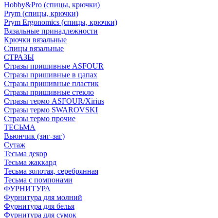
Hobby&Pro (спицы, крючки)
Prym (спицы, крючки)
Prym Ergonomics (спицы, крючки)
Вязальные принадлежности
Крючки вязальные
Спицы вязальные
СТРАЗЫ
Стразы пришивные ASFOUR
Стразы пришивные в цапах
Стразы пришивные пластик
Стразы пришивные стекло
Стразы термо ASFOUR/Xirius
Стразы термо SWAROVSKI
Стразы термо прочие
ТЕСЬМА
Вьюнчик (зиг-заг)
Сутаж
Тесьма декор
Тесьма жаккард
Тесьма золотая, серебрянная
Тесьма с помпонами
ФУРНИТУРА
Фурнитура для молний
Фурнитура для белья
Фурнитура для сумок