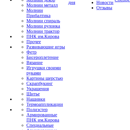
дня
Новости
Молнии металл
Отзывы
Молнии
Прибалтика
Молнии спираль
Молнии рулонка
Молнии трактор
ПНК им.Кирова
Прочее
Развивающие игры
Фетр
Бисероплетение
Вязание
Игрушки своими
руками
Картины шерстью
Скрапбукинг
Украшения
Шитье
Нашивки
Термоаппликации
Полиэстер
Армированные
ПНК им.Кирова
Специальные