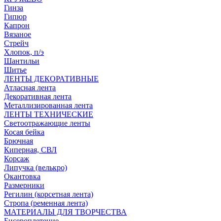
Гинза
Гипюр
Капрон
Вязаное
Стрейч
Хлопок, п/э
Шантильи
Шитье
ЛЕНТЫ ДЕКОРАТИВНЫЕ
Атласная лента
Декоративная лента
Металлизированная лента
ЛЕНТЫ ТЕХНИЧЕСКИЕ
Светоотражающие ленты
Косая бейка
Брючная
Киперная, СВЛ
Корсаж
Липучка (велькро)
Окантовка
Размерники
Регилин (корсетная лента)
Стропа (ременная лента)
МАТЕРИАЛЫ ДЛЯ ТВОРЧЕСТВА
Бисероплетение