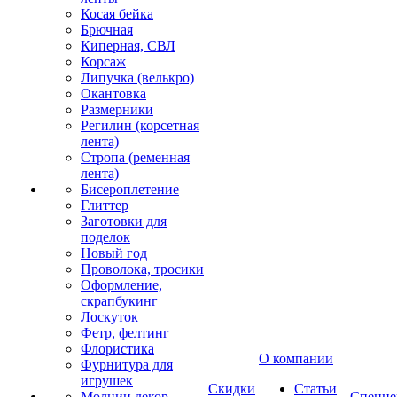
Косая бейка
Брючная
Киперная, СВЛ
Корсаж
Липучка (велькро)
Окантовка
Размерники
Регилин (корсетная
лента)
Стропа (ременная
лента)
Бисероплетение
Глиттер
Заготовки для
поделок
Новый год
Проволока, тросики
Оформление,
скрапбукинг
Лоскуток
Фетр, фелтинг
Флористика
О компании
Фурнитура для
игрушек
Скидки
Статьи
Молнии декор
Спецце