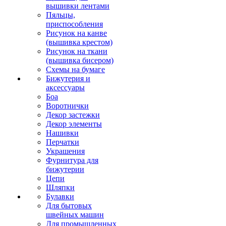
вышивки лентами
Пяльцы,
приспособления
Рисунок на канве
(вышивка крестом)
Рисунок на ткани
(вышивка бисером)
Схемы на бумаге
Бижутерия и
аксессуары
Боа
Воротнички
Декор застежки
Декор элементы
Нашивки
Перчатки
Украшения
Фурнитура для
бижутерии
Цепи
Шляпки
Булавки
Для бытовых
швейных машин
Для промышленных