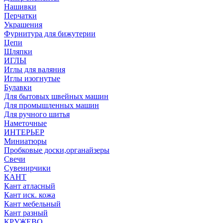
Нашивки
Перчатки
Украшения
Фурнитура для бижутерии
Цепи
Шляпки
ИГЛЫ
Иглы для валяния
Иглы изогнутые
Булавки
Для бытовых швейных машин
Для промышленных машин
Для ручного шитья
Наметочные
ИНТЕРЬЕР
Миниатюры
Пробковые доски,органайзеры
Свечи
Сувенирчики
КАНТ
Кант атласный
Кант иск. кожа
Кант мебельный
Кант разный
КРУЖЕВО