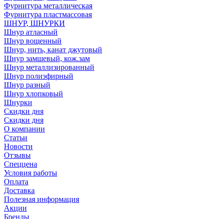
Фурнитура металлическая
Фурнитура пластмассовая
ШНУР, ШНУРКИ
Шнур атласный
Шнур вощенный
Шнур, нить, канат джутовый
Шнур замшевый, кож.зам
Шнур металлизированный
Шнур полиэфирный
Шнур разный
Шнур хлопковый
Шнурки
Скидки дня
Скидки дня
О компании
Статьи
Новости
Отзывы
Спеццена
Условия работы
Оплата
Доставка
Полезная информация
Акции
Бренды