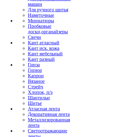
машин
Для ручного шитья
Наметочные
Миниатюры
Пробковые
доски,органайзеры
Свечи
Кант атласный
Кант иск. кожа
Кант мебельный
Кант разный
Гинза
Гипюр
Капрон
Вязаное
Стрейч
Хлопок, п/э
Шантильи
Шитье
Атласная лента
Декоративная лента
Металлизированная
лента
Светоотражающие
ленты