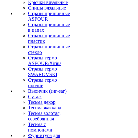
Крючки вязальные
Спицы вязальные
Стразы пришивные
ASFOUR
Стразы пришивные
в цапах
Стразы пришивные
пластик
Стразы пришивные
стекло
Стразы термо
ASFOUR/Xirius
Стразы термо
SWAROVSKI
Стразы термо
прочие
Вьюнчик (зиг-заг)
Сутаж
Тесьма декор
Тесьма жаккард
Тесьма золотая,
серебрянная
Тесьма с
помпонами
Фурнитура для