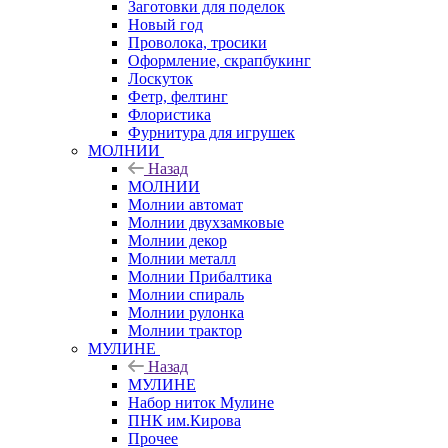
Заготовки для поделок
Новый год
Проволока, тросики
Оформление, скрапбукинг
Лоскуток
Фетр, фелтинг
Флористика
Фурнитура для игрушек
МОЛНИИ
Назад
МОЛНИИ
Молнии автомат
Молнии двухзамковые
Молнии декор
Молнии металл
Молнии Прибалтика
Молнии спираль
Молнии рулонка
Молнии трактор
МУЛИНЕ
Назад
МУЛИНЕ
Набор ниток Мулине
ПНК им.Кирова
Прочее