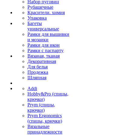
Набор пуговиц
Рубашечные
Красители. химия
Упаковка
Багеты
универсальные
Рамки для вышивки
и мозаики
Рамки для икон
Рамки с паспарту
Вязаная, тканая
Декоративная
Для белья
Продежка
Шляпная
Addi
Hobby&Pro (спицы,
крючки)
Prym (спицы,
крючки)
Prym Ergonomics
(спицы, крючки)
Вязальные
принадлежности