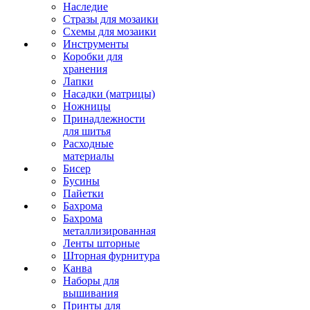
Наследие
Стразы для мозаики
Схемы для мозаики
Инструменты
Коробки для
хранения
Лапки
Насадки (матрицы)
Ножницы
Принадлежности
для шитья
Расходные
материалы
Бисер
Бусины
Пайетки
Бахрома
Бахрома
металлизированная
Ленты шторные
Шторная фурнитура
Канва
Наборы для
вышивания
Принты для