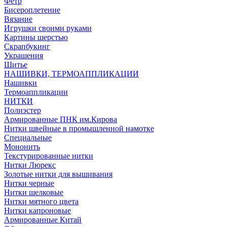
Фетр
Бисероплетение
Вязание
Игрушки своими руками
Картины шерстью
Скрапбукинг
Украшения
Шитье
НАШИВКИ, ТЕРМОАППЛИКАЦИИ
Нашивки
Термоаппликации
НИТКИ
Полиэстер
Армированные ПНК им.Кирова
Нитки швейные в промышленной намотке
Специальные
Мононить
Текстурированные нитки
Нитки Люрекс
Золотые нитки для вышивания
Нитки черные
Нитки шелковые
Нитки мятного цвета
Нитки капроновые
Армированные Китай