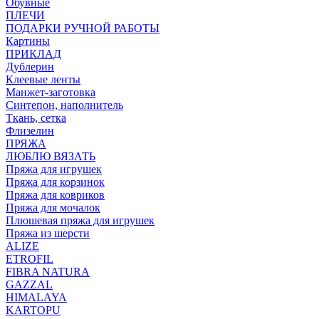
Обувные
ПЛЕЧИ
ПОДАРКИ РУЧНОЙ РАБОТЫ
Картины
ПРИКЛАД
Дублерин
Клеевые ленты
Манжет-заготовка
Синтепон, наполнитель
Ткань, сетка
Флизелин
ПРЯЖА
ЛЮБЛЮ ВЯЗАТЬ
Пряжа для игрушек
Пряжа для корзинок
Пряжа для ковриков
Пряжа для мочалок
Плюшевая пряжа для игрушек
Пряжа из шерсти
ALIZE
ETROFIL
FIBRA NATURA
GAZZAL
HIMALAYA
KARTOPU