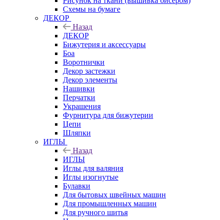
Рисунок на ткани (вышивка бисером)
Схемы на бумаге
ДЕКОР
Назад
ДЕКОР
Бижутерия и аксессуары
Боа
Воротнички
Декор застежки
Декор элементы
Нашивки
Перчатки
Украшения
Фурнитура для бижутерии
Цепи
Шляпки
ИГЛЫ
Назад
ИГЛЫ
Иглы для валяния
Иглы изогнутые
Булавки
Для бытовых швейных машин
Для промышленных машин
Для ручного шитья