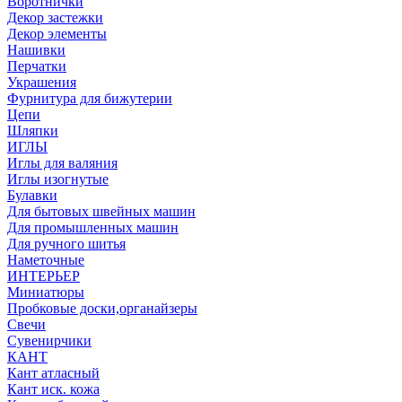
Воротнички
Декор застежки
Декор элементы
Нашивки
Перчатки
Украшения
Фурнитура для бижутерии
Цепи
Шляпки
ИГЛЫ
Иглы для валяния
Иглы изогнутые
Булавки
Для бытовых швейных машин
Для промышленных машин
Для ручного шитья
Наметочные
ИНТЕРЬЕР
Миниатюры
Пробковые доски,органайзеры
Свечи
Сувенирчики
КАНТ
Кант атласный
Кант иск. кожа