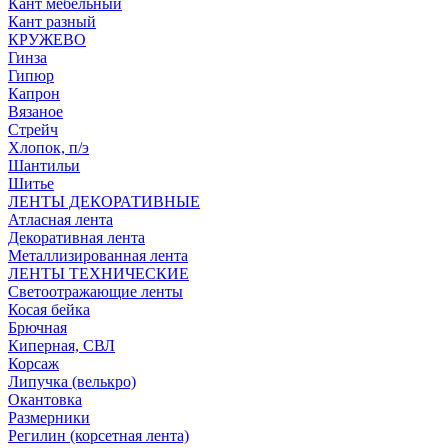
Кант мебельный
Кант разный
КРУЖЕВО
Гинза
Гипюр
Капрон
Вязаное
Стрейч
Хлопок, п/э
Шантильи
Шитье
ЛЕНТЫ ДЕКОРАТИВНЫЕ
Атласная лента
Декоративная лента
Металлизированная лента
ЛЕНТЫ ТЕХНИЧЕСКИЕ
Светоотражающие ленты
Косая бейка
Брючная
Киперная, СВЛ
Корсаж
Липучка (велькро)
Окантовка
Размерники
Регилин (корсетная лента)