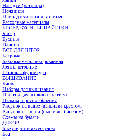
Насадки (матрицы)
Ножницы
Принадлежности для шитья
Расходные материалы
БИСЕР, БУСИНЫ, ПАЙЕТКИ
Бисер
Бусины
Пайетки
ВСЕ ДЛЯ ШТОР
Бахрома
Бахрома металлизированная
Ленты шторные
Шторная фурнитура
ВЫШИВАНИЕ
Канва
Наборы для вышивания
Принты для вышивки лентами
Пяльцы, приспособления
Рисунок на канве (вышивка крестом)
Рисунок на ткани (вышивка бисером)
Схемы на бумаге
ДЕКОР
Бижутерия и аксессуары
Боа