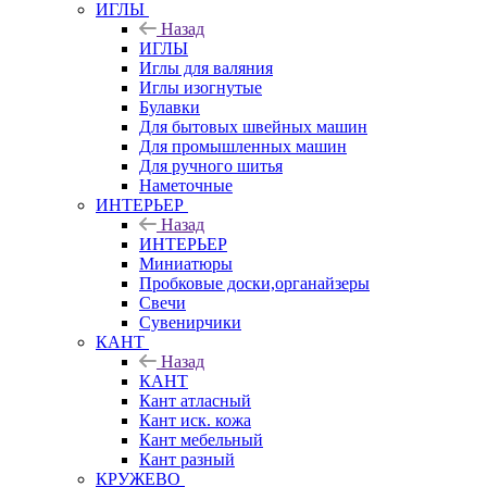
ИГЛЫ
Назад
ИГЛЫ
Иглы для валяния
Иглы изогнутые
Булавки
Для бытовых швейных машин
Для промышленных машин
Для ручного шитья
Наметочные
ИНТЕРЬЕР
Назад
ИНТЕРЬЕР
Миниатюры
Пробковые доски,органайзеры
Свечи
Сувенирчики
КАНТ
Назад
КАНТ
Кант атласный
Кант иск. кожа
Кант мебельный
Кант разный
КРУЖЕВО