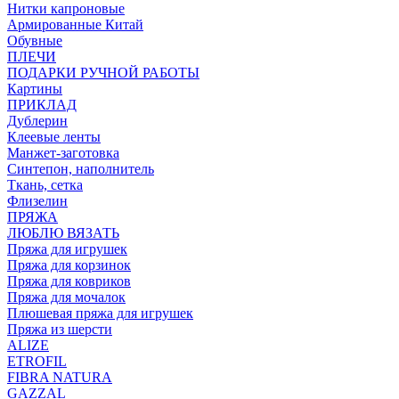
Нитки капроновые
Армированные Китай
Обувные
ПЛЕЧИ
ПОДАРКИ РУЧНОЙ РАБОТЫ
Картины
ПРИКЛАД
Дублерин
Клеевые ленты
Манжет-заготовка
Синтепон, наполнитель
Ткань, сетка
Флизелин
ПРЯЖА
ЛЮБЛЮ ВЯЗАТЬ
Пряжа для игрушек
Пряжа для корзинок
Пряжа для ковриков
Пряжа для мочалок
Плюшевая пряжа для игрушек
Пряжа из шерсти
ALIZE
ETROFIL
FIBRA NATURA
GAZZAL