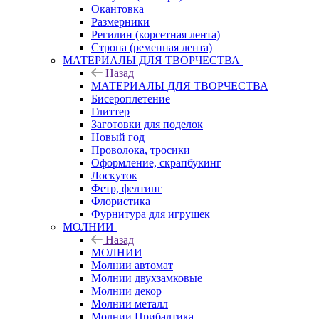
Окантовка
Размерники
Регилин (корсетная лента)
Стропа (ременная лента)
МАТЕРИАЛЫ ДЛЯ ТВОРЧЕСТВА
Назад
МАТЕРИАЛЫ ДЛЯ ТВОРЧЕСТВА
Бисероплетение
Глиттер
Заготовки для поделок
Новый год
Проволока, тросики
Оформление, скрапбукинг
Лоскуток
Фетр, фелтинг
Флористика
Фурнитура для игрушек
МОЛНИИ
Назад
МОЛНИИ
Молнии автомат
Молнии двухзамковые
Молнии декор
Молнии металл
Молнии Прибалтика