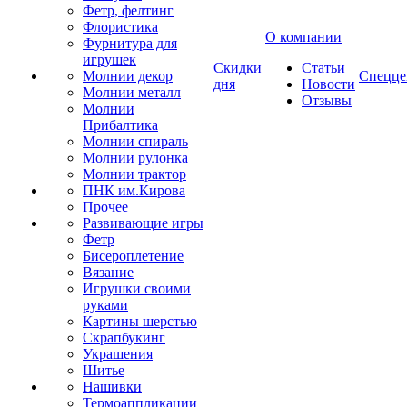
Фетр, фелтинг
Флористика
О компании
Фурнитура для
игрушек
Скидки
Статьи
Молнии декор
Спецце
дня
Новости
Молнии металл
Отзывы
Молнии
Прибалтика
Молнии спираль
Молнии рулонка
Молнии трактор
ПНК им.Кирова
Прочее
Развивающие игры
Фетр
Бисероплетение
Вязание
Игрушки своими
руками
Картины шерстью
Скрапбукинг
Украшения
Шитье
Нашивки
Термоаппликации