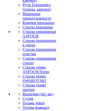
крючки)
Prym Ergonomics
(спицы, крючки)
Вязальные
принадлежности
Крючки вязальные
Спицы вязальные
Стразы пришивные
ASFOUR
Стразы пришивные
в цапах
Стразы пришивные
пластик
Стразы пришивные
стекло
Стразы термо
ASFOUR/Xirius
Стразы термо
SWAROVSKI
Стразы термо
прочие
Вьюнчик (зиг-заг)
Сутаж
Тесьма декор
Тесьма жаккард