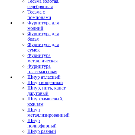
Тесьма золотая,
серебрянная
Тесьма с
помпонами
Фурнитура для
молний
Фурнитура для
белья
Фурнитура для
сумок
Фурнитура
металлическая
Фурнитура
пластмассовая
Шнур атласный
Шнур вощенный
Шнур, нить, канат
джутовый
Шнур замшевый,
кож.зам
Шнур
металлизированный
Шнур
полиэфирный
Шнур разный