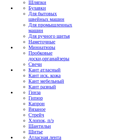
Шляпки
Булавки
Для бытовых
швейных машин
Для промышленных
машин
Для ручного шитья
Наметочные
Миниатюры
Пробковые
доски,органайзеры
Свечи
Кант атласный
Кант иск. кожа
Кант мебельный
Кант разный
Гинза
Гипюр
Капрон
Вязаное
Стрейч
Хлопок, п/э
Шантильи
Шитье
Атласная лента