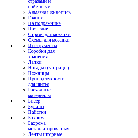
стразами и
пайетками
Алмазная живопись
Гранни
На подрамнике
Наследие
Стразы для мозаики
Схемы для мозаики
Инструменты
Коробки для
хранения
Лапки
Насадки (матрицы)
Ножницы
Принадлежности
для шитья
Расходные
материалы
Бисер
Бусины
Пайетки
Бахрома
Бахрома
металлизированная
Ленты шторные