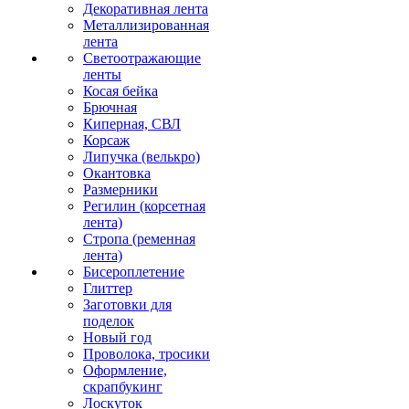
Декоративная лента
Металлизированная
лента
Светоотражающие
ленты
Косая бейка
Брючная
Киперная, СВЛ
Корсаж
Липучка (велькро)
Окантовка
Размерники
Регилин (корсетная
лента)
Стропа (ременная
лента)
Бисероплетение
Глиттер
Заготовки для
поделок
Новый год
Проволока, тросики
Оформление,
скрапбукинг
Лоскуток