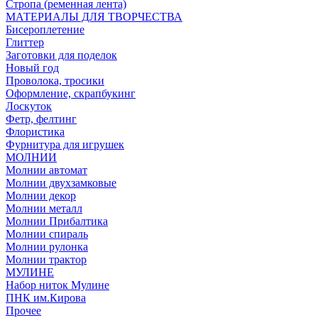
Стропа (ременная лента)
МАТЕРИАЛЫ ДЛЯ ТВОРЧЕСТВА
Бисероплетение
Глиттер
Заготовки для поделок
Новый год
Проволока, тросики
Оформление, скрапбукинг
Лоскуток
Фетр, фелтинг
Флористика
Фурнитура для игрушек
МОЛНИИ
Молнии автомат
Молнии двухзамковые
Молнии декор
Молнии металл
Молнии Прибалтика
Молнии спираль
Молнии рулонка
Молнии трактор
МУЛИНЕ
Набор ниток Мулине
ПНК им.Кирова
Прочее