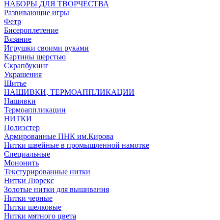
НАБОРЫ ДЛЯ ТВОРЧЕСТВА
Развивающие игры
Фетр
Бисероплетение
Вязание
Игрушки своими руками
Картины шерстью
Скрапбукинг
Украшения
Шитье
НАШИВКИ, ТЕРМОАППЛИКАЦИИ
Нашивки
Термоаппликации
НИТКИ
Полиэстер
Армированные ПНК им.Кирова
Нитки швейные в промышленной намотке
Специальные
Мононить
Текстурированные нитки
Нитки Люрекс
Золотые нитки для вышивания
Нитки черные
Нитки шелковые
Нитки мятного цвета