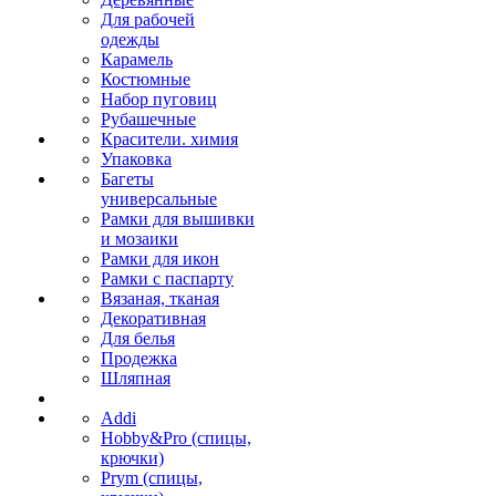
Для рабочей
одежды
Карамель
Костюмные
Набор пуговиц
Рубашечные
Красители. химия
Упаковка
Багеты
универсальные
Рамки для вышивки
и мозаики
Рамки для икон
Рамки с паспарту
Вязаная, тканая
Декоративная
Для белья
Продежка
Шляпная
Addi
Hobby&Pro (спицы,
крючки)
Prym (спицы,