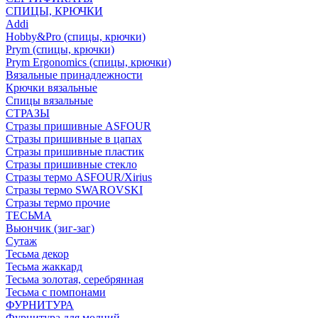
СПИЦЫ, КРЮЧКИ
Addi
Hobby&Pro (спицы, крючки)
Prym (спицы, крючки)
Prym Ergonomics (спицы, крючки)
Вязальные принадлежности
Крючки вязальные
Спицы вязальные
СТРАЗЫ
Стразы пришивные ASFOUR
Стразы пришивные в цапах
Стразы пришивные пластик
Стразы пришивные стекло
Стразы термо ASFOUR/Xirius
Стразы термо SWAROVSKI
Стразы термо прочие
ТЕСЬМА
Вьюнчик (зиг-заг)
Сутаж
Тесьма декор
Тесьма жаккард
Тесьма золотая, серебрянная
Тесьма с помпонами
ФУРНИТУРА
Фурнитура для молний