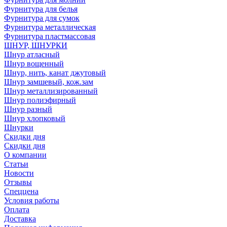
Фурнитура для белья
Фурнитура для сумок
Фурнитура металлическая
Фурнитура пластмассовая
ШНУР, ШНУРКИ
Шнур атласный
Шнур вощенный
Шнур, нить, канат джутовый
Шнур замшевый, кож.зам
Шнур металлизированный
Шнур полиэфирный
Шнур разный
Шнур хлопковый
Шнурки
Скидки дня
Скидки дня
О компании
Статьи
Новости
Отзывы
Спеццена
Условия работы
Оплата
Доставка