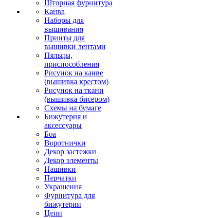
Шторная фурнитура
Канва
Наборы для
вышивания
Принты для
вышивки лентами
Пяльцы,
приспособления
Рисунок на канве
(вышивка крестом)
Рисунок на ткани
(вышивка бисером)
Схемы на бумаге
Бижутерия и
аксессуары
Боа
Воротнички
Декор застежки
Декор элементы
Нашивки
Перчатки
Украшения
Фурнитура для
бижутерии
Цепи