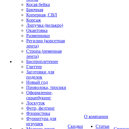
Косая бейка
Брючная
Киперная, СВЛ
Корсаж
Липучка (велькро)
Окантовка
Размерники
Регилин (корсетная
лента)
Стропа (ременная
лента)
Бисероплетение
Глиттер
Заготовки для
поделок
Новый год
Проволока, тросики
Оформление,
скрапбукинг
Лоскуток
Фетр, фелтинг
Флористика
О компании
Фурнитура для
игрушек
Скидки
Статьи
Молнии декор
Спецце