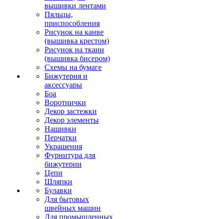
вышивки лентами
Пяльцы,
приспособления
Рисунок на канве
(вышивка крестом)
Рисунок на ткани
(вышивка бисером)
Схемы на бумаге
Бижутерия и
аксессуары
Боа
Воротнички
Декор застежки
Декор элементы
Нашивки
Перчатки
Украшения
Фурнитура для
бижутерии
Цепи
Шляпки
Булавки
Для бытовых
швейных машин
Для промышленных