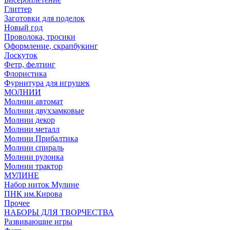
Глиттер
Заготовки для поделок
Новый год
Проволока, тросики
Оформление, скрапбукинг
Лоскуток
Фетр, фелтинг
Флористика
Фурнитура для игрушек
МОЛНИИ
Молнии автомат
Молнии двухзамковые
Молнии декор
Молнии металл
Молнии Прибалтика
Молнии спираль
Молнии рулонка
Молнии трактор
МУЛИНЕ
Набор ниток Мулине
ПНК им.Кирова
Прочее
НАБОРЫ ДЛЯ ТВОРЧЕСТВА
Развивающие игры