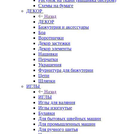
Рисунок на ткани (вышивка бисером)
Схемы на бумаге
ДЕКОР
Назад
ДЕКОР
Бижутерия и аксессуары
Боа
Воротнички
Декор застежки
Декор элементы
Нашивки
Перчатки
Украшения
Фурнитура для бижутерии
Цепи
Шляпки
ИГЛЫ
Назад
ИГЛЫ
Иглы для валяния
Иглы изогнутые
Булавки
Для бытовых швейных машин
Для промышленных машин
Для ручного шитья