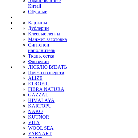
Армированные
Китай
Обувные
Картины
Дублерин
Клеевые ленты
Манжет-заготовка
Синтепон,
наполнитель
Ткань, сетка
Флизелин
ЛЮБЛЮ ВЯЗАТЬ
Пряжа из шерсти
ALIZE
ETROFIL
FIBRA NATURA
GAZZAL
HIMALAYA
KARTOPU
NAKO
KUTNOR
VITA
WOOL SEA
YARNART