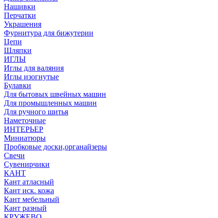
Нашивки
Перчатки
Украшения
Фурнитура для бижутерии
Цепи
Шляпки
ИГЛЫ
Иглы для валяния
Иглы изогнутые
Булавки
Для бытовых швейных машин
Для промышленных машин
Для ручного шитья
Наметочные
ИНТЕРЬЕР
Миниатюры
Пробковые доски,органайзеры
Свечи
Сувенирчики
КАНТ
Кант атласный
Кант иск. кожа
Кант мебельный
Кант разный
КРУЖЕВО