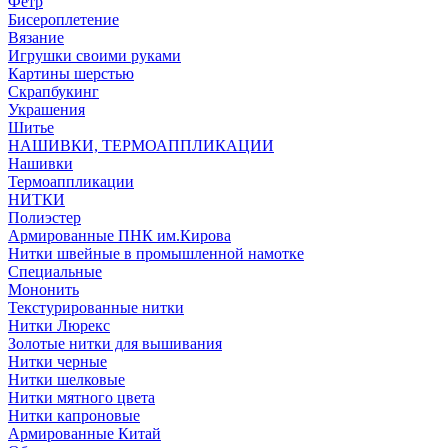
Фетр
Бисероплетение
Вязание
Игрушки своими руками
Картины шерстью
Скрапбукинг
Украшения
Шитье
НАШИВКИ, ТЕРМОАППЛИКАЦИИ
Нашивки
Термоаппликации
НИТКИ
Полиэстер
Армированные ПНК им.Кирова
Нитки швейные в промышленной намотке
Специальные
Мононить
Текстурированные нитки
Нитки Люрекс
Золотые нитки для вышивания
Нитки черные
Нитки шелковые
Нитки мятного цвета
Нитки капроновые
Армированные Китай