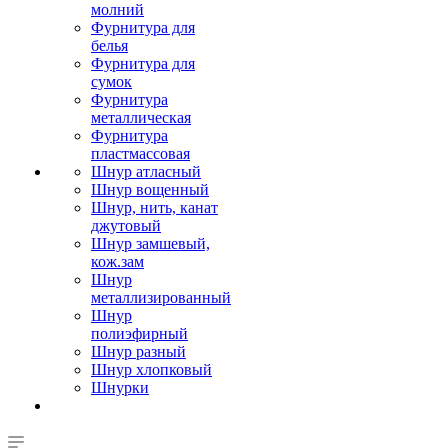
молний
Фурнитура для
белья
Фурнитура для
сумок
Фурнитура
металлическая
Фурнитура
пластмассовая
Шнур атласный
Шнур вощенный
Шнур, нить, канат
джутовый
Шнур замшевый,
кож.зам
Шнур
металлизированный
Шнур
полиэфирный
Шнур разный
Шнур хлопковый
Шнурки