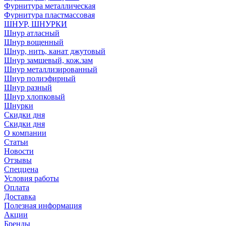
Фурнитура металлическая
Фурнитура пластмассовая
ШНУР, ШНУРКИ
Шнур атласный
Шнур вощенный
Шнур, нить, канат джутовый
Шнур замшевый, кож.зам
Шнур металлизированный
Шнур полиэфирный
Шнур разный
Шнур хлопковый
Шнурки
Скидки дня
Скидки дня
О компании
Статьи
Новости
Отзывы
Спеццена
Условия работы
Оплата
Доставка
Полезная информация
Акции
Бренды