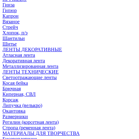
Гинза
Гипюр
Капрон
Вязаное
Стрейч
Хлопок, п/э
Шантильи
Шитье
ЛЕНТЫ ДЕКОРАТИВНЫЕ
Атласная лента
Декоративная лента
Металлизированная лента
ЛЕНТЫ ТЕХНИЧЕСКИЕ
Светоотражающие ленты
Косая бейка
Брючная
Киперная, СВЛ
Корсаж
Липучка (велькро)
Окантовка
Размерники
Регилин (корсетная лента)
Стропа (ременная лента)
МАТЕРИАЛЫ ДЛЯ ТВОРЧЕСТВА
Бисероплетение