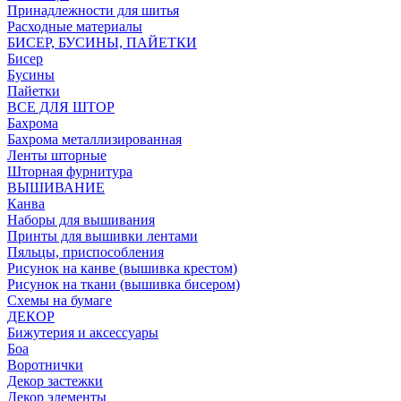
Принадлежности для шитья
Расходные материалы
БИСЕР, БУСИНЫ, ПАЙЕТКИ
Бисер
Бусины
Пайетки
ВСЕ ДЛЯ ШТОР
Бахрома
Бахрома металлизированная
Ленты шторные
Шторная фурнитура
ВЫШИВАНИЕ
Канва
Наборы для вышивания
Принты для вышивки лентами
Пяльцы, приспособления
Рисунок на канве (вышивка крестом)
Рисунок на ткани (вышивка бисером)
Схемы на бумаге
ДЕКОР
Бижутерия и аксессуары
Боа
Воротнички
Декор застежки
Декор элементы