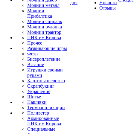
дня
Новости
Молнии металл
Отзывы
Молнии
Прибалтика
Молнии спираль
Молнии рулонка
Молнии трактор
ПНК им.Кирова
Прочее
Развивающие игры
Фетр
Бисероплетение
Вязание
Игрушки своими
руками
Картины шерстью
Скрапбукинг
Украшения
Шитье
Нашивки
Термоаппликации
Полиэстер
Армированные
ПНК им.Кирова
Специальные