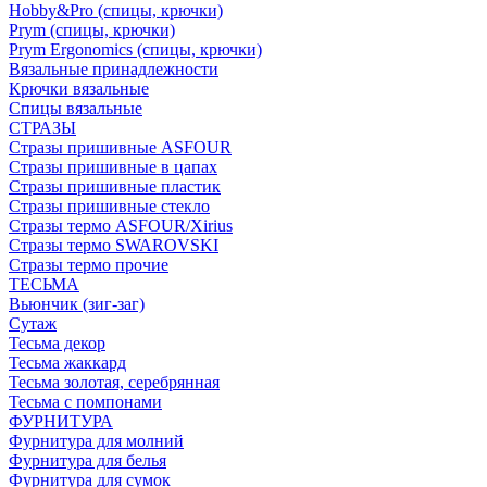
Hobby&Pro (спицы, крючки)
Prym (спицы, крючки)
Prym Ergonomics (спицы, крючки)
Вязальные принадлежности
Крючки вязальные
Спицы вязальные
СТРАЗЫ
Стразы пришивные ASFOUR
Стразы пришивные в цапах
Стразы пришивные пластик
Стразы пришивные стекло
Стразы термо ASFOUR/Xirius
Стразы термо SWAROVSKI
Стразы термо прочие
ТЕСЬМА
Вьюнчик (зиг-заг)
Сутаж
Тесьма декор
Тесьма жаккард
Тесьма золотая, серебрянная
Тесьма с помпонами
ФУРНИТУРА
Фурнитура для молний
Фурнитура для белья
Фурнитура для сумок