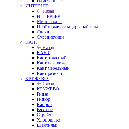
Наметочные
ИНТЕРЬЕР
Назад
ИНТЕРЬЕР
Миниатюры
Пробковые доски,органайзеры
Свечи
Сувенирчики
КАНТ
Назад
КАНТ
Кант атласный
Кант иск. кожа
Кант мебельный
Кант разный
КРУЖЕВО
Назад
КРУЖЕВО
Гинза
Гипюр
Капрон
Вязаное
Стрейч
Хлопок, п/э
Шантильи