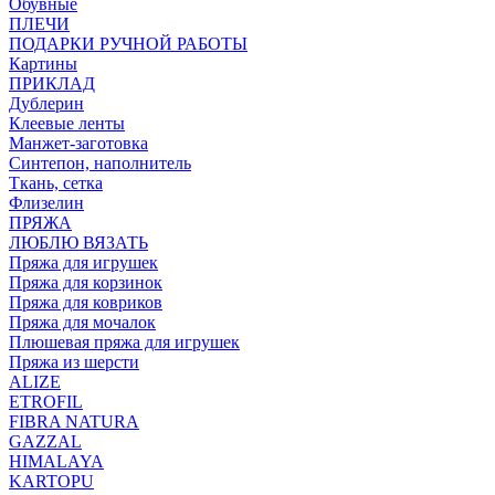
Обувные
ПЛЕЧИ
ПОДАРКИ РУЧНОЙ РАБОТЫ
Картины
ПРИКЛАД
Дублерин
Клеевые ленты
Манжет-заготовка
Синтепон, наполнитель
Ткань, сетка
Флизелин
ПРЯЖА
ЛЮБЛЮ ВЯЗАТЬ
Пряжа для игрушек
Пряжа для корзинок
Пряжа для ковриков
Пряжа для мочалок
Плюшевая пряжа для игрушек
Пряжа из шерсти
ALIZE
ETROFIL
FIBRA NATURA
GAZZAL
HIMALAYA
KARTOPU