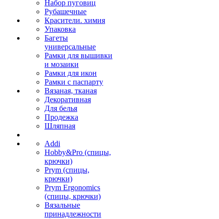
Набор пуговиц
Рубашечные
Красители. химия
Упаковка
Багеты
универсальные
Рамки для вышивки
и мозаики
Рамки для икон
Рамки с паспарту
Вязаная, тканая
Декоративная
Для белья
Продежка
Шляпная
Addi
Hobby&Pro (спицы,
крючки)
Prym (спицы,
крючки)
Prym Ergonomics
(спицы, крючки)
Вязальные
принадлежности