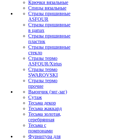
Крючки вязальные
Спицы вязальные
Стразы пришивные
ASFOUR
Стразы пришивные
в цапах
Стразы пришивные
пластик
Стразы пришивные
стекло
Стразы термо
ASFOUR/Xirius
Стразы термо
SWAROVSKI
Стразы термо
прочие
Вьюнчик (зиг-заг)
Сутаж
Тесьма декор
Тесьма жаккард
Тесьма золотая,
серебрянная
Тесьма с
помпонами
Фурнитура для