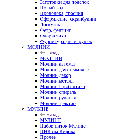
Заготовки для поделок
Новый год
Проволока, тросики
Оформление, скрапбукинг
Лоскуток
Фетр, фелтинг
Флористика
Фурнитура для игрушек
МОЛНИИ
Назад
МОЛНИИ
Молнии автомат
Молнии двухзамковые
Молнии декор
Молнии металл
Молнии Прибалтика
Молнии спираль
Молнии рулонка
Молнии трактор
МУЛИНЕ
Назад
МУЛИНЕ
Набор ниток Мулине
ПНК им.Кирова
Прочее