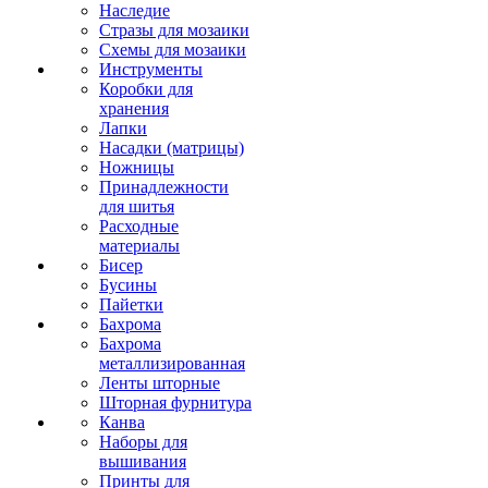
Наследие
Стразы для мозаики
Схемы для мозаики
Инструменты
Коробки для
хранения
Лапки
Насадки (матрицы)
Ножницы
Принадлежности
для шитья
Расходные
материалы
Бисер
Бусины
Пайетки
Бахрома
Бахрома
металлизированная
Ленты шторные
Шторная фурнитура
Канва
Наборы для
вышивания
Принты для