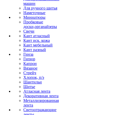
машин
Для ручного шитья
Наметочные
Миниатюры
Пробковые
доски,органайзеры
Свечи
Кант атласный
Кант иск. кожа
Кант мебельный
Кант разный
Гинза
Гипюр
Капрон
Вязаное
Стрейч
Хлопок, п/э
Шантильи
Шитье
Атласная лента
Декоративная лента
Металлизированная
лента
Светоотражающие
ленты