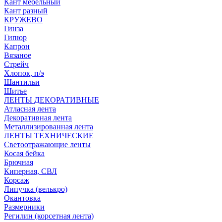
Кант мебельный
Кант разный
КРУЖЕВО
Гинза
Гипюр
Капрон
Вязаное
Стрейч
Хлопок, п/э
Шантильи
Шитье
ЛЕНТЫ ДЕКОРАТИВНЫЕ
Атласная лента
Декоративная лента
Металлизированная лента
ЛЕНТЫ ТЕХНИЧЕСКИЕ
Светоотражающие ленты
Косая бейка
Брючная
Киперная, СВЛ
Корсаж
Липучка (велькро)
Окантовка
Размерники
Регилин (корсетная лента)