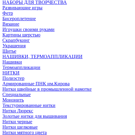
НАБОРЫ ДЛЯ ТВОРЧЕСТВА
Развивающие игры
Фетр
Бисероплетение
Вязание
Игрушки своими руками
Картины шерстью
Скрапбукинг
Украшения
Шитье
НАШИВКИ, ТЕРМОАППЛИКАЦИИ
Нашивки
Термоаппликации
НИТКИ
Полиэстер
Армированные ПНК им.Кирова
Нитки швейные в промышленной намотке
Специальные
Мононить
Текстурированные нитки
Нитки Люрекс
Золотые нитки для вышивания
Нитки черные
Нитки шелковые
Нитки мятного цвета