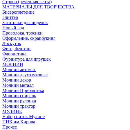
Стропа (ременная лента)
МАТЕРИАЛЫ ДЛЯ ТВОРЧЕСТВА
Бисероплетение
Глиттер
Заготовки для поделок
Новый год
Проволока, тросики
Оформление, скрапбукинг
Лоскуток
Фетр, фелтинг
Флористика
Фурнитура для игрушек
МОЛНИИ
Молнии автомат
Молнии двухзамковые
Молнии декор
Молнии металл
Молнии Прибалтика
Молнии спираль
Молнии рулонка
Молнии трактор
МУЛИНЕ
Набор ниток Мулине
ПНК им.Кирова
Прочее