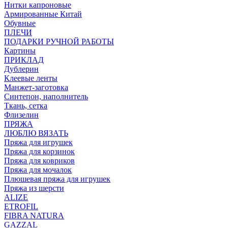
Нитки капроновые
Армированные Китай
Обувные
ПЛЕЧИ
ПОДАРКИ РУЧНОЙ РАБОТЫ
Картины
ПРИКЛАД
Дублерин
Клеевые ленты
Манжет-заготовка
Синтепон, наполнитель
Ткань, сетка
Флизелин
ПРЯЖА
ЛЮБЛЮ ВЯЗАТЬ
Пряжа для игрушек
Пряжа для корзинок
Пряжа для ковриков
Пряжа для мочалок
Плюшевая пряжа для игрушек
Пряжа из шерсти
ALIZE
ETROFIL
FIBRA NATURA
GAZZAL