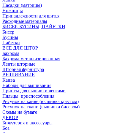
Насадки (матрицы)
Ножницы
Принадлежности для шитья
Расходные материалы
БИСЕР, БУСИНЫ, ПАЙЕТКИ
Бисер
Бусины
Пайетки
ВСЕ ДЛЯ ШТОР
Бахрома
Бахрома металлизированная
Ленты шторные
Шторная фурнитура
ВЫШИВАНИЕ
Канва
Наборы для вышивания
Принты для вышивки лентами
Пяльцы, приспособления
Рисунок на канве (вышивка крестом)
Рисунок на ткани (вышивка бисером)
Схемы на бумаге
ДЕКОР
Бижутерия и аксессуары
Боа