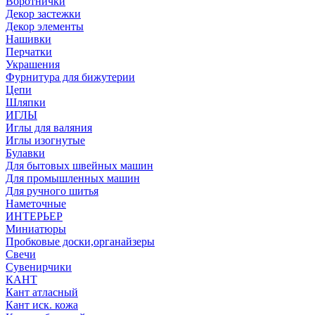
Воротнички
Декор застежки
Декор элементы
Нашивки
Перчатки
Украшения
Фурнитура для бижутерии
Цепи
Шляпки
ИГЛЫ
Иглы для валяния
Иглы изогнутые
Булавки
Для бытовых швейных машин
Для промышленных машин
Для ручного шитья
Наметочные
ИНТЕРЬЕР
Миниатюры
Пробковые доски,органайзеры
Свечи
Сувенирчики
КАНТ
Кант атласный
Кант иск. кожа