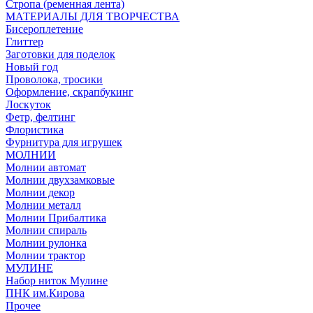
Стропа (ременная лента)
МАТЕРИАЛЫ ДЛЯ ТВОРЧЕСТВА
Бисероплетение
Глиттер
Заготовки для поделок
Новый год
Проволока, тросики
Оформление, скрапбукинг
Лоскуток
Фетр, фелтинг
Флористика
Фурнитура для игрушек
МОЛНИИ
Молнии автомат
Молнии двухзамковые
Молнии декор
Молнии металл
Молнии Прибалтика
Молнии спираль
Молнии рулонка
Молнии трактор
МУЛИНЕ
Набор ниток Мулине
ПНК им.Кирова
Прочее