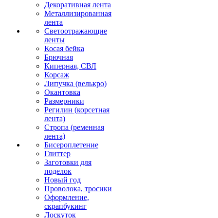
Декоративная лента
Металлизированная
лента
Светоотражающие
ленты
Косая бейка
Брючная
Киперная, СВЛ
Корсаж
Липучка (велькро)
Окантовка
Размерники
Регилин (корсетная
лента)
Стропа (ременная
лента)
Бисероплетение
Глиттер
Заготовки для
поделок
Новый год
Проволока, тросики
Оформление,
скрапбукинг
Лоскуток