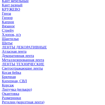
Кант мебельный
Кант разный
КРУЖЕВО
Гинза
Гипюр
Капрон
Вязаное
Стрейч
Хлопок, п/э
Шантильи
Шитье
ЛЕНТЫ ДЕКОРАТИВНЫЕ
Атласная лента
Декоративная лента
Металлизированная лента
ЛЕНТЫ ТЕХНИЧЕСКИЕ
Светоотражающие ленты
Косая бейка
Брючная
Киперная, СВЛ
Корсаж
Липучка (велькро)
Окантовка
Размерники
Регилин (корсетная лента)