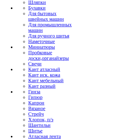
Шляпки
Булавки
Для бытовых
швейных машин
Для промышленных
машин
Для ручного шитья
Наметочные
Миниатюры
Пробковые
доски,органайзеры
Свечи
Кант атласный
Кант иск. кожа
Кант мебельный
Кант разный
Гинза
Гипюр
Капрон
Вязаное
Стрейч
Хлопок, п/э
Шантильи
Шитье
Атласная лента