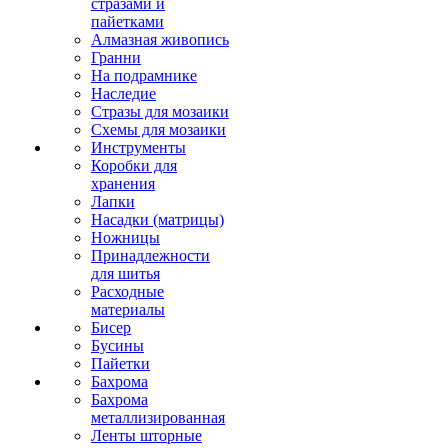
стразами и
пайетками
Алмазная живопись
Гранни
На подрамнике
Наследие
Стразы для мозаики
Схемы для мозаики
Инструменты
Коробки для
хранения
Лапки
Насадки (матрицы)
Ножницы
Принадлежности
для шитья
Расходные
материалы
Бисер
Бусины
Пайетки
Бахрома
Бахрома
металлизированная
Ленты шторные