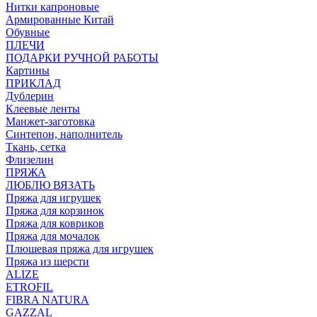
Нитки капроновые
Армированные Китай
Обувные
ПЛЕЧИ
ПОДАРКИ РУЧНОЙ РАБОТЫ
Картины
ПРИКЛАД
Дублерин
Клеевые ленты
Манжет-заготовка
Синтепон, наполнитель
Ткань, сетка
Флизелин
ПРЯЖА
ЛЮБЛЮ ВЯЗАТЬ
Пряжа для игрушек
Пряжа для корзинок
Пряжа для ковриков
Пряжа для мочалок
Плюшевая пряжа для игрушек
Пряжа из шерсти
ALIZE
ETROFIL
FIBRA NATURA
GAZZAL