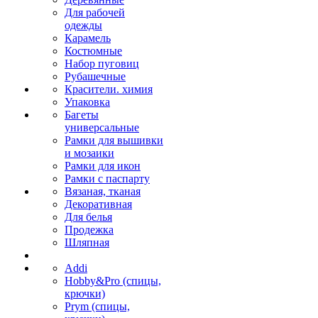
Для рабочей
одежды
Карамель
Костюмные
Набор пуговиц
Рубашечные
Красители. химия
Упаковка
Багеты
универсальные
Рамки для вышивки
и мозаики
Рамки для икон
Рамки с паспарту
Вязаная, тканая
Декоративная
Для белья
Продежка
Шляпная
Addi
Hobby&Pro (спицы,
крючки)
Prym (спицы,