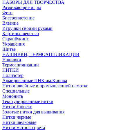
НАБОРЫ ДЛЯ ТВОРЧЕСТВА
Развивающие игры
Фетр
Бисероплетение
Вязание
Игрушки своими руками
Картины шерстью
Скрапбукинг
Украшения
Шитье
НАШИВКИ, ТЕРМОАППЛИКАЦИИ
Нашивки
Термоаппликации
НИТКИ
Полиэстер
Армированные ПНК им.Кирова
Нитки швейные в промышленной намотке
Специальные
Мононить
Текстурированные нитки
Нитки Люрекс
Золотые нитки для вышивания
Нитки черные
Нитки шелковые
Нитки мятного цвета