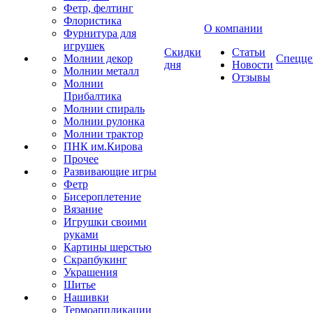
Фетр, фелтинг
Флористика
О компании
Фурнитура для
игрушек
Скидки
Статьи
Молнии декор
Спецце
дня
Новости
Молнии металл
Отзывы
Молнии
Прибалтика
Молнии спираль
Молнии рулонка
Молнии трактор
ПНК им.Кирова
Прочее
Развивающие игры
Фетр
Бисероплетение
Вязание
Игрушки своими
руками
Картины шерстью
Скрапбукинг
Украшения
Шитье
Нашивки
Термоаппликации