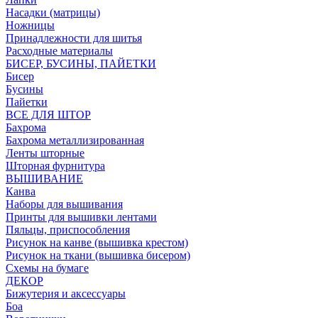
Насадки (матрицы)
Ножницы
Принадлежности для шитья
Расходные материалы
БИСЕР, БУСИНЫ, ПАЙЕТКИ
Бисер
Бусины
Пайетки
ВСЕ ДЛЯ ШТОР
Бахрома
Бахрома металлизированная
Ленты шторные
Шторная фурнитура
ВЫШИВАНИЕ
Канва
Наборы для вышивания
Принты для вышивки лентами
Пяльцы, приспособления
Рисунок на канве (вышивка крестом)
Рисунок на ткани (вышивка бисером)
Схемы на бумаге
ДЕКОР
Бижутерия и аксессуары
Боа