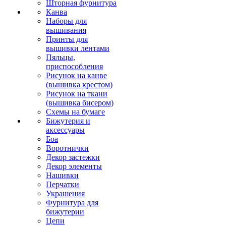
Шторная фурнитура
Канва
Наборы для
вышивания
Принты для
вышивки лентами
Пяльцы,
приспособления
Рисунок на канве
(вышивка крестом)
Рисунок на ткани
(вышивка бисером)
Схемы на бумаге
Бижутерия и
аксессуары
Боа
Воротнички
Декор застежки
Декор элементы
Нашивки
Перчатки
Украшения
Фурнитура для
бижутерии
Цепи