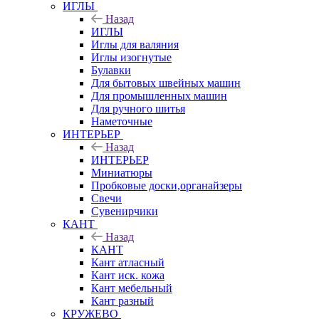
ИГЛЫ
Назад
ИГЛЫ
Иглы для валяния
Иглы изогнутые
Булавки
Для бытовых швейных машин
Для промышленных машин
Для ручного шитья
Наметочные
ИНТЕРЬЕР
Назад
ИНТЕРЬЕР
Миниатюры
Пробковые доски,органайзеры
Свечи
Сувенирчики
КАНТ
Назад
КАНТ
Кант атласный
Кант иск. кожа
Кант мебельный
Кант разный
КРУЖЕВО