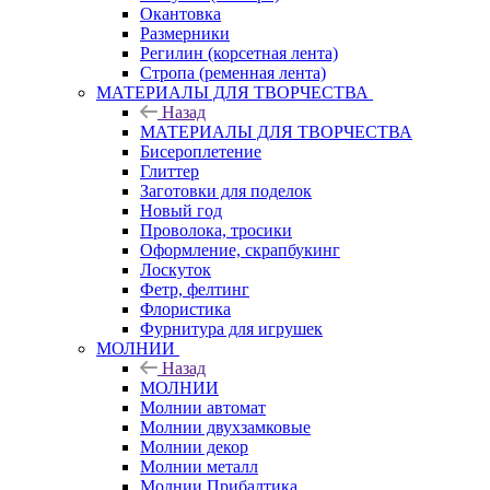
Окантовка
Размерники
Регилин (корсетная лента)
Стропа (ременная лента)
МАТЕРИАЛЫ ДЛЯ ТВОРЧЕСТВА
Назад
МАТЕРИАЛЫ ДЛЯ ТВОРЧЕСТВА
Бисероплетение
Глиттер
Заготовки для поделок
Новый год
Проволока, тросики
Оформление, скрапбукинг
Лоскуток
Фетр, фелтинг
Флористика
Фурнитура для игрушек
МОЛНИИ
Назад
МОЛНИИ
Молнии автомат
Молнии двухзамковые
Молнии декор
Молнии металл
Молнии Прибалтика