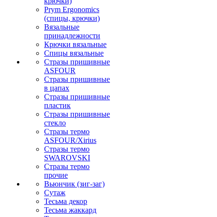
крючки)
Prym Ergonomics
(спицы, крючки)
Вязальные
принадлежности
Крючки вязальные
Спицы вязальные
Стразы пришивные
ASFOUR
Стразы пришивные
в цапах
Стразы пришивные
пластик
Стразы пришивные
стекло
Стразы термо
ASFOUR/Xirius
Стразы термо
SWAROVSKI
Стразы термо
прочие
Вьюнчик (зиг-заг)
Сутаж
Тесьма декор
Тесьма жаккард