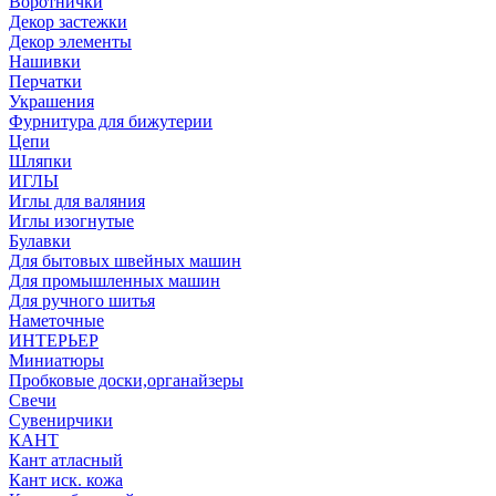
Воротнички
Декор застежки
Декор элементы
Нашивки
Перчатки
Украшения
Фурнитура для бижутерии
Цепи
Шляпки
ИГЛЫ
Иглы для валяния
Иглы изогнутые
Булавки
Для бытовых швейных машин
Для промышленных машин
Для ручного шитья
Наметочные
ИНТЕРЬЕР
Миниатюры
Пробковые доски,органайзеры
Свечи
Сувенирчики
КАНТ
Кант атласный
Кант иск. кожа