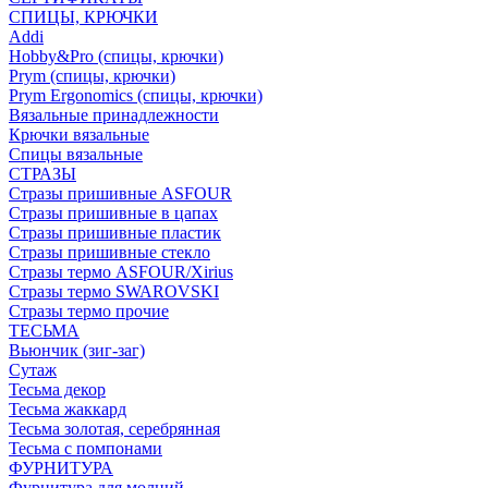
СПИЦЫ, КРЮЧКИ
Addi
Hobby&Pro (спицы, крючки)
Prym (спицы, крючки)
Prym Ergonomics (спицы, крючки)
Вязальные принадлежности
Крючки вязальные
Спицы вязальные
СТРАЗЫ
Стразы пришивные ASFOUR
Стразы пришивные в цапах
Стразы пришивные пластик
Стразы пришивные стекло
Стразы термо ASFOUR/Xirius
Стразы термо SWAROVSKI
Стразы термо прочие
ТЕСЬМА
Вьюнчик (зиг-заг)
Сутаж
Тесьма декор
Тесьма жаккард
Тесьма золотая, серебрянная
Тесьма с помпонами
ФУРНИТУРА
Фурнитура для молний