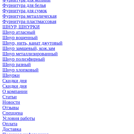
Фурнитура для белья
Фурнитура для сумок
Фурнитура металлическая
Фурнитура пластмассовая
ШНУР, ШНУРКИ
Шнур атласный
Шнур вощенный
Шнур, нить, канат джутовый
Шнур замшевый, кож.зам
Шнур металлизированный
Шнур полиэфирный
Шнур разный
Шнур хлопковый
Шнурки
Скидки дня
Скидки дня
О компании
Статьи
Новости
Отзывы
Спеццена
Условия работы
Оплата
Доставка