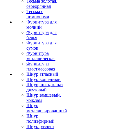
Тесьма золотая,
серебрянная
Тесьма с
помпонами
Фурнитура для
молний
Фурнитура для
белья
Фурнитура для
сумок
Фурнитура
металлическая
Фурнитура
пластмассовая
Шнур атласный
Шнур вощенный
Шнур, нить, канат
джутовый
Шнур замшевый,
кож.зам
Шнур
металлизированный
Шнур
полиэфирный
Шнур разный