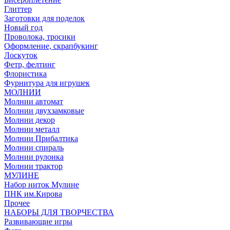
Глиттер
Заготовки для поделок
Новый год
Проволока, тросики
Оформление, скрапбукинг
Лоскуток
Фетр, фелтинг
Флористика
Фурнитура для игрушек
МОЛНИИ
Молнии автомат
Молнии двухзамковые
Молнии декор
Молнии металл
Молнии Прибалтика
Молнии спираль
Молнии рулонка
Молнии трактор
МУЛИНЕ
Набор ниток Мулине
ПНК им.Кирова
Прочее
НАБОРЫ ДЛЯ ТВОРЧЕСТВА
Развивающие игры