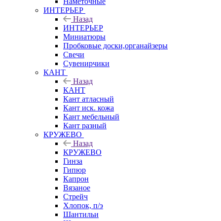
Наметочные
ИНТЕРЬЕР
Назад
ИНТЕРЬЕР
Миниатюры
Пробковые доски,органайзеры
Свечи
Сувенирчики
КАНТ
Назад
КАНТ
Кант атласный
Кант иск. кожа
Кант мебельный
Кант разный
КРУЖЕВО
Назад
КРУЖЕВО
Гинза
Гипюр
Капрон
Вязаное
Стрейч
Хлопок, п/э
Шантильи