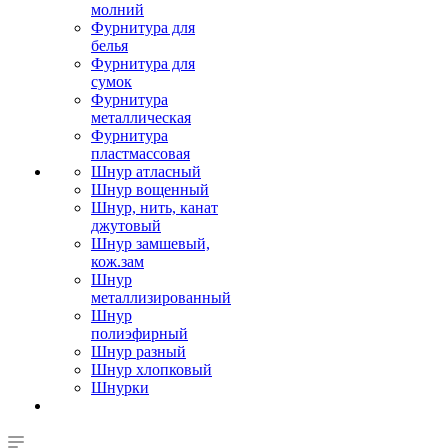
молний
Фурнитура для
белья
Фурнитура для
сумок
Фурнитура
металлическая
Фурнитура
пластмассовая
Шнур атласный
Шнур вощенный
Шнур, нить, канат
джутовый
Шнур замшевый,
кож.зам
Шнур
металлизированный
Шнур
полиэфирный
Шнур разный
Шнур хлопковый
Шнурки