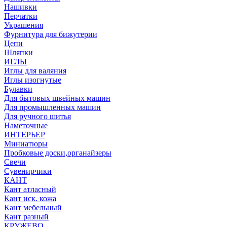
Нашивки
Перчатки
Украшения
Фурнитура для бижутерии
Цепи
Шляпки
ИГЛЫ
Иглы для валяния
Иглы изогнутые
Булавки
Для бытовых швейных машин
Для промышленных машин
Для ручного шитья
Наметочные
ИНТЕРЬЕР
Миниатюры
Пробковые доски,органайзеры
Свечи
Сувенирчики
КАНТ
Кант атласный
Кант иск. кожа
Кант мебельный
Кант разный
КРУЖЕВО