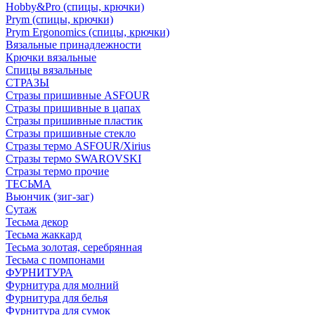
Hobby&Pro (спицы, крючки)
Prym (спицы, крючки)
Prym Ergonomics (спицы, крючки)
Вязальные принадлежности
Крючки вязальные
Спицы вязальные
СТРАЗЫ
Стразы пришивные ASFOUR
Стразы пришивные в цапах
Стразы пришивные пластик
Стразы пришивные стекло
Стразы термо ASFOUR/Xirius
Стразы термо SWAROVSKI
Стразы термо прочие
ТЕСЬМА
Вьюнчик (зиг-заг)
Сутаж
Тесьма декор
Тесьма жаккард
Тесьма золотая, серебрянная
Тесьма с помпонами
ФУРНИТУРА
Фурнитура для молний
Фурнитура для белья
Фурнитура для сумок