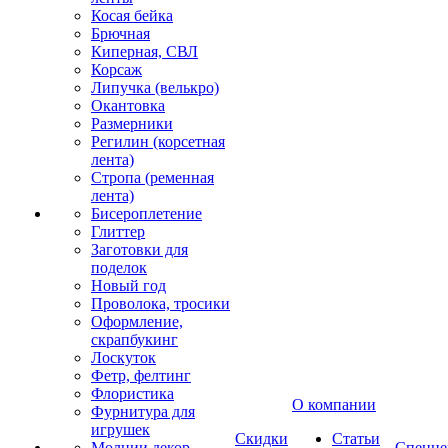
Косая бейка
Брючная
Киперная, СВЛ
Корсаж
Липучка (велькро)
Окантовка
Размерники
Регилин (корсетная
лента)
Стропа (ременная
лента)
Бисероплетение
Глиттер
Заготовки для
поделок
Новый год
Проволока, тросики
Оформление,
скрапбукинг
Лоскуток
Фетр, фелтинг
Флористика
О компании
Фурнитура для
игрушек
Скидки
Статьи
Молнии декор
Спецце