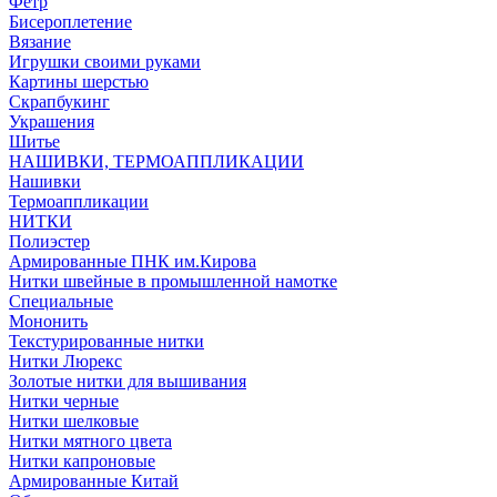
Фетр
Бисероплетение
Вязание
Игрушки своими руками
Картины шерстью
Скрапбукинг
Украшения
Шитье
НАШИВКИ, ТЕРМОАППЛИКАЦИИ
Нашивки
Термоаппликации
НИТКИ
Полиэстер
Армированные ПНК им.Кирова
Нитки швейные в промышленной намотке
Специальные
Мононить
Текстурированные нитки
Нитки Люрекс
Золотые нитки для вышивания
Нитки черные
Нитки шелковые
Нитки мятного цвета
Нитки капроновые
Армированные Китай