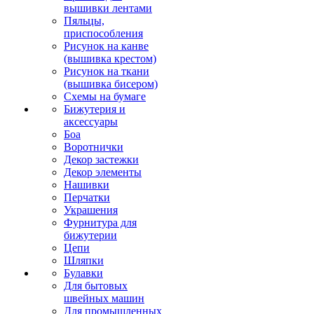
вышивки лентами
Пяльцы,
приспособления
Рисунок на канве
(вышивка крестом)
Рисунок на ткани
(вышивка бисером)
Схемы на бумаге
Бижутерия и
аксессуары
Боа
Воротнички
Декор застежки
Декор элементы
Нашивки
Перчатки
Украшения
Фурнитура для
бижутерии
Цепи
Шляпки
Булавки
Для бытовых
швейных машин
Для промышленных