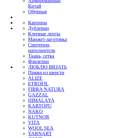
Армированные
Китай
Обувные
Картины
Дублерин
Клеевые ленты
Манжет-заготовка
Синтепон,
наполнитель
Ткань, сетка
Флизелин
ЛЮБЛЮ ВЯЗАТЬ
Пряжа из шерсти
ALIZE
ETROFIL
FIBRA NATURA
GAZZAL
HIMALAYA
KARTOPU
NAKO
KUTNOR
VITA
WOOL SEA
YARNART