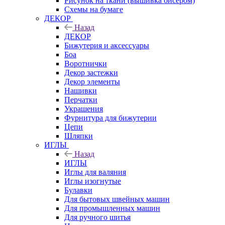
Рисунок на ткани (вышивка бисером)
Схемы на бумаге
ДЕКОР
Назад
ДЕКОР
Бижутерия и аксессуары
Боа
Воротнички
Декор застежки
Декор элементы
Нашивки
Перчатки
Украшения
Фурнитура для бижутерии
Цепи
Шляпки
ИГЛЫ
Назад
ИГЛЫ
Иглы для валяния
Иглы изогнутые
Булавки
Для бытовых швейных машин
Для промышленных машин
Для ручного шитья