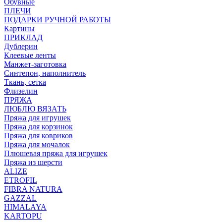
Обувные
ПЛЕЧИ
ПОДАРКИ РУЧНОЙ РАБОТЫ
Картины
ПРИКЛАД
Дублерин
Клеевые ленты
Манжет-заготовка
Синтепон, наполнитель
Ткань, сетка
Флизелин
ПРЯЖА
ЛЮБЛЮ ВЯЗАТЬ
Пряжа для игрушек
Пряжа для корзинок
Пряжа для ковриков
Пряжа для мочалок
Плюшевая пряжа для игрушек
Пряжа из шерсти
ALIZE
ETROFIL
FIBRA NATURA
GAZZAL
HIMALAYA
KARTOPU