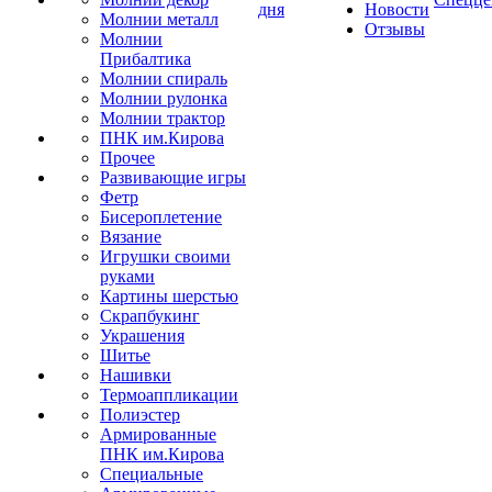
дня
Новости
Молнии металл
Отзывы
Молнии
Прибалтика
Молнии спираль
Молнии рулонка
Молнии трактор
ПНК им.Кирова
Прочее
Развивающие игры
Фетр
Бисероплетение
Вязание
Игрушки своими
руками
Картины шерстью
Скрапбукинг
Украшения
Шитье
Нашивки
Термоаппликации
Полиэстер
Армированные
ПНК им.Кирова
Специальные