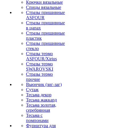
Крючки вязальные
Спицы вязальные
Стразы пришивные
ASFOUR
Стразы пришивные
в цапах
Стразы пришивные
пластик
Стразы пришивные
стекло
Стразы термо
ASFOUR/Xirius
Стразы термо
SWAROVSKI
Стразы термо
прочие
Вьюнчик (зиг-заг)
Сутаж
Тесьма декор
Тесьма жаккард
Тесьма золотая,
серебрянная
Тесьма с
помпонами
Фурнитура для