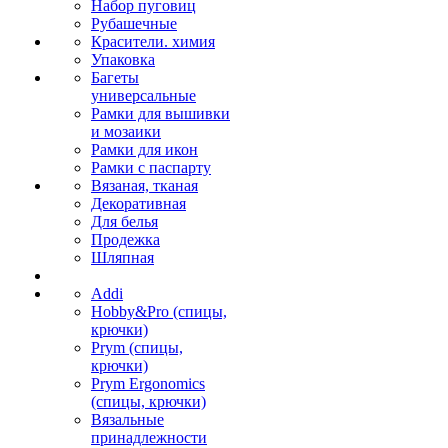
Набор пуговиц
Рубашечные
Красители. химия
Упаковка
Багеты
универсальные
Рамки для вышивки
и мозаики
Рамки для икон
Рамки с паспарту
Вязаная, тканая
Декоративная
Для белья
Продежка
Шляпная
Addi
Hobby&Pro (спицы,
крючки)
Prym (спицы,
крючки)
Prym Ergonomics
(спицы, крючки)
Вязальные
принадлежности