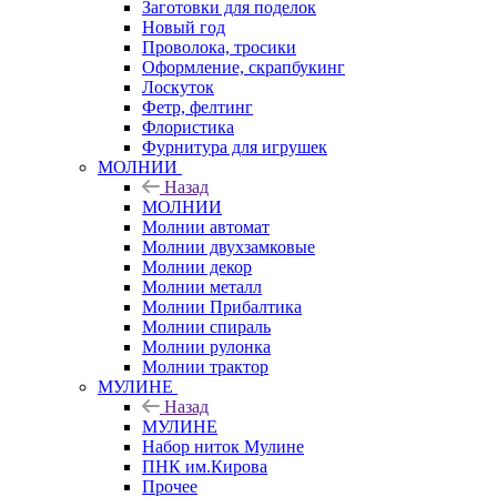
Заготовки для поделок
Новый год
Проволока, тросики
Оформление, скрапбукинг
Лоскуток
Фетр, фелтинг
Флористика
Фурнитура для игрушек
МОЛНИИ
Назад
МОЛНИИ
Молнии автомат
Молнии двухзамковые
Молнии декор
Молнии металл
Молнии Прибалтика
Молнии спираль
Молнии рулонка
Молнии трактор
МУЛИНЕ
Назад
МУЛИНЕ
Набор ниток Мулине
ПНК им.Кирова
Прочее