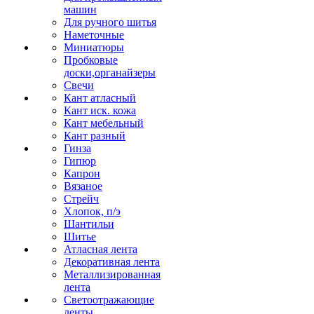
машин
Для ручного шитья
Наметочные
Миниатюры
Пробковые
доски,органайзеры
Свечи
Кант атласный
Кант иск. кожа
Кант мебельный
Кант разный
Гинза
Гипюр
Капрон
Вязаное
Стрейч
Хлопок, п/э
Шантильи
Шитье
Атласная лента
Декоративная лента
Металлизированная
лента
Светоотражающие
ленты