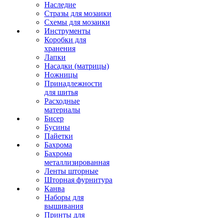
Наследие
Стразы для мозаики
Схемы для мозаики
Инструменты
Коробки для
хранения
Лапки
Насадки (матрицы)
Ножницы
Принадлежности
для шитья
Расходные
материалы
Бисер
Бусины
Пайетки
Бахрома
Бахрома
металлизированная
Ленты шторные
Шторная фурнитура
Канва
Наборы для
вышивания
Принты для