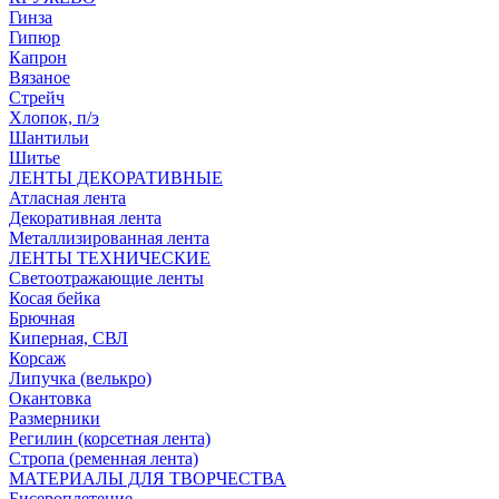
Гинза
Гипюр
Капрон
Вязаное
Стрейч
Хлопок, п/э
Шантильи
Шитье
ЛЕНТЫ ДЕКОРАТИВНЫЕ
Атласная лента
Декоративная лента
Металлизированная лента
ЛЕНТЫ ТЕХНИЧЕСКИЕ
Светоотражающие ленты
Косая бейка
Брючная
Киперная, СВЛ
Корсаж
Липучка (велькро)
Окантовка
Размерники
Регилин (корсетная лента)
Стропа (ременная лента)
МАТЕРИАЛЫ ДЛЯ ТВОРЧЕСТВА
Бисероплетение