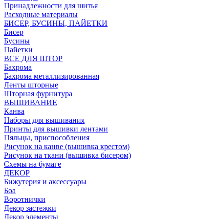
Принадлежности для шитья
Расходные материалы
БИСЕР, БУСИНЫ, ПАЙЕТКИ
Бисер
Бусины
Пайетки
ВСЕ ДЛЯ ШТОР
Бахрома
Бахрома металлизированная
Ленты шторные
Шторная фурнитура
ВЫШИВАНИЕ
Канва
Наборы для вышивания
Принты для вышивки лентами
Пяльцы, приспособления
Рисунок на канве (вышивка крестом)
Рисунок на ткани (вышивка бисером)
Схемы на бумаге
ДЕКОР
Бижутерия и аксессуары
Боа
Воротнички
Декор застежки
Декор элементы