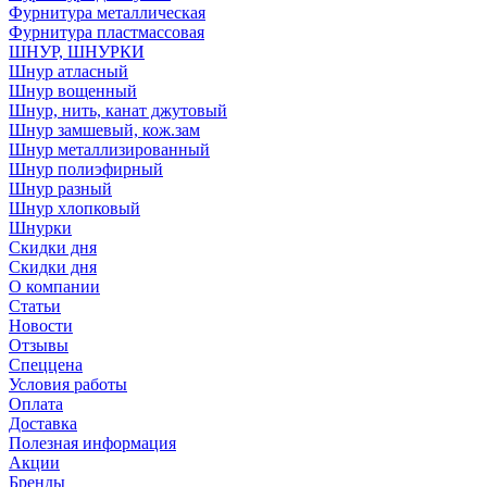
Фурнитура металлическая
Фурнитура пластмассовая
ШНУР, ШНУРКИ
Шнур атласный
Шнур вощенный
Шнур, нить, канат джутовый
Шнур замшевый, кож.зам
Шнур металлизированный
Шнур полиэфирный
Шнур разный
Шнур хлопковый
Шнурки
Скидки дня
Скидки дня
О компании
Статьи
Новости
Отзывы
Спеццена
Условия работы
Оплата
Доставка
Полезная информация
Акции
Бренды