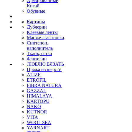
Армированные
Китай
Обувные
Картины
Дублерин
Клеевые ленты
Манжет-заготовка
Синтепон,
наполнитель
Ткань, сетка
Флизелин
ЛЮБЛЮ ВЯЗАТЬ
Пряжа из шерсти
ALIZE
ETROFIL
FIBRA NATURA
GAZZAL
HIMALAYA
KARTOPU
NAKO
KUTNOR
VITA
WOOL SEA
YARNART