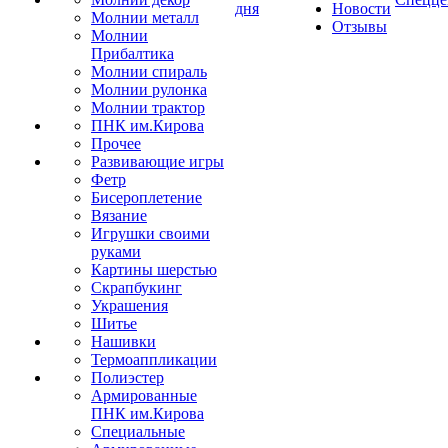
дня
Новости
Молнии металл
Отзывы
Молнии
Прибалтика
Молнии спираль
Молнии рулонка
Молнии трактор
ПНК им.Кирова
Прочее
Развивающие игры
Фетр
Бисероплетение
Вязание
Игрушки своими
руками
Картины шерстью
Скрапбукинг
Украшения
Шитье
Нашивки
Термоаппликации
Полиэстер
Армированные
ПНК им.Кирова
Специальные