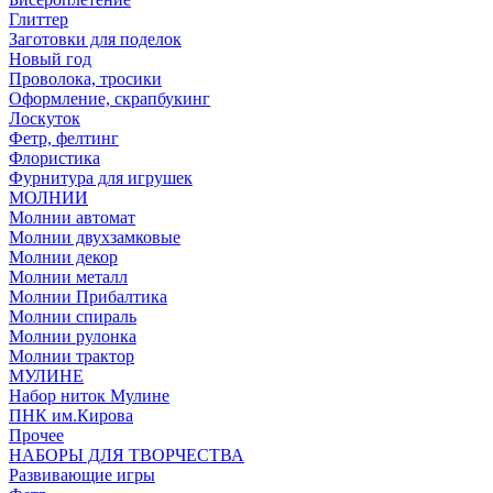
Глиттер
Заготовки для поделок
Новый год
Проволока, тросики
Оформление, скрапбукинг
Лоскуток
Фетр, фелтинг
Флористика
Фурнитура для игрушек
МОЛНИИ
Молнии автомат
Молнии двухзамковые
Молнии декор
Молнии металл
Молнии Прибалтика
Молнии спираль
Молнии рулонка
Молнии трактор
МУЛИНЕ
Набор ниток Мулине
ПНК им.Кирова
Прочее
НАБОРЫ ДЛЯ ТВОРЧЕСТВА
Развивающие игры