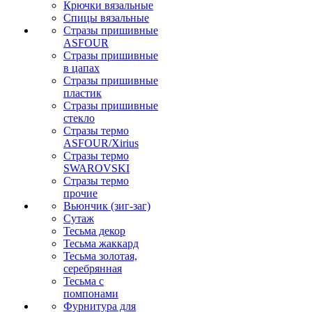
Крючки вязальные
Спицы вязальные
Стразы пришивные
ASFOUR
Стразы пришивные
в цапах
Стразы пришивные
пластик
Стразы пришивные
стекло
Стразы термо
ASFOUR/Xirius
Стразы термо
SWAROVSKI
Стразы термо
прочие
Вьюнчик (зиг-заг)
Сутаж
Тесьма декор
Тесьма жаккард
Тесьма золотая,
серебрянная
Тесьма с
помпонами
Фурнитура для