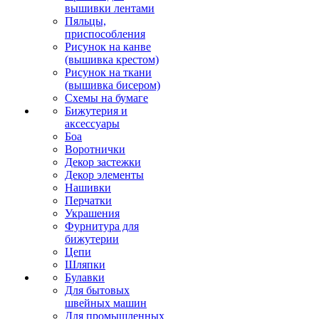
вышивки лентами
Пяльцы,
приспособления
Рисунок на канве
(вышивка крестом)
Рисунок на ткани
(вышивка бисером)
Схемы на бумаге
Бижутерия и
аксессуары
Боа
Воротнички
Декор застежки
Декор элементы
Нашивки
Перчатки
Украшения
Фурнитура для
бижутерии
Цепи
Шляпки
Булавки
Для бытовых
швейных машин
Для промышленных