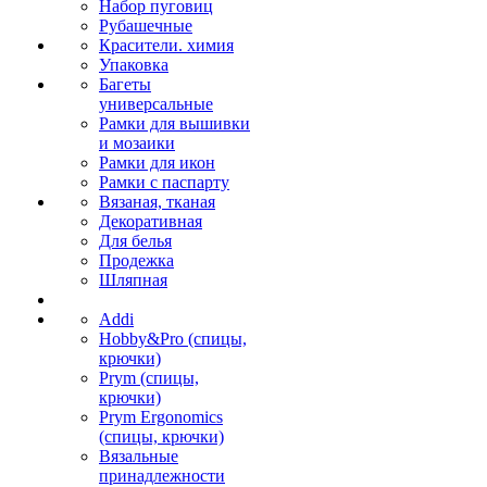
Набор пуговиц
Рубашечные
Красители. химия
Упаковка
Багеты
универсальные
Рамки для вышивки
и мозаики
Рамки для икон
Рамки с паспарту
Вязаная, тканая
Декоративная
Для белья
Продежка
Шляпная
Addi
Hobby&Pro (спицы,
крючки)
Prym (спицы,
крючки)
Prym Ergonomics
(спицы, крючки)
Вязальные
принадлежности