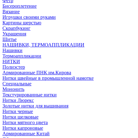
Фетр
Бисероплетение
Вязание
Игрушки своими руками
Картины шерстью
Скрапбукинг
Украшения
Шитье
НАШИВКИ, ТЕРМОАППЛИКАЦИИ
Нашивки
Термоаппликации
НИТКИ
Полиэстер
Армированные ПНК им.Кирова
Нитки швейные в промышленной намотке
Специальные
Мононить
Текстурированные нитки
Нитки Люрекс
Золотые нитки для вышивания
Нитки черные
Нитки шелковые
Нитки мятного цвета
Нитки капроновые
Армированные Китай