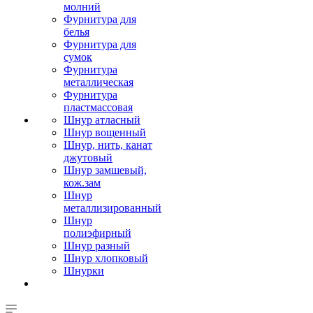
молний
Фурнитура для
белья
Фурнитура для
сумок
Фурнитура
металлическая
Фурнитура
пластмассовая
Шнур атласный
Шнур вощенный
Шнур, нить, канат
джутовый
Шнур замшевый,
кож.зам
Шнур
металлизированный
Шнур
полиэфирный
Шнур разный
Шнур хлопковый
Шнурки