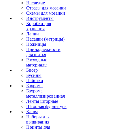
Наследие
Стразы для мозаики
Схемы для мозаики
Инструменты
Коробки для
хранения
Лапки
Насадки (матрицы)
Ножницы
Принадлежности
для шитья
Расходные
материалы
Бисер
Бусины
Пайетки
Бахрома
Бахрома
металлизированная
Ленты шторные
Шторная фурнитура
Канва
Наборы для
вышивания
Принты для