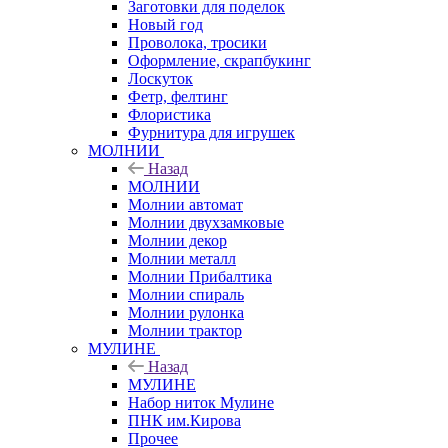
Заготовки для поделок
Новый год
Проволока, тросики
Оформление, скрапбукинг
Лоскуток
Фетр, фелтинг
Флористика
Фурнитура для игрушек
МОЛНИИ
Назад
МОЛНИИ
Молнии автомат
Молнии двухзамковые
Молнии декор
Молнии металл
Молнии Прибалтика
Молнии спираль
Молнии рулонка
Молнии трактор
МУЛИНЕ
Назад
МУЛИНЕ
Набор ниток Мулине
ПНК им.Кирова
Прочее