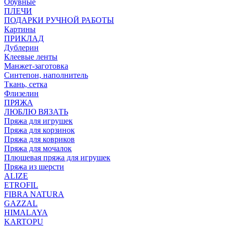
Обувные
ПЛЕЧИ
ПОДАРКИ РУЧНОЙ РАБОТЫ
Картины
ПРИКЛАД
Дублерин
Клеевые ленты
Манжет-заготовка
Синтепон, наполнитель
Ткань, сетка
Флизелин
ПРЯЖА
ЛЮБЛЮ ВЯЗАТЬ
Пряжа для игрушек
Пряжа для корзинок
Пряжа для ковриков
Пряжа для мочалок
Плюшевая пряжа для игрушек
Пряжа из шерсти
ALIZE
ETROFIL
FIBRA NATURA
GAZZAL
HIMALAYA
KARTOPU