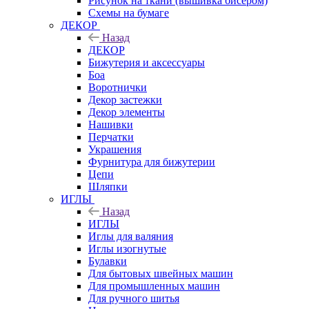
Рисунок на ткани (вышивка бисером)
Схемы на бумаге
ДЕКОР
Назад
ДЕКОР
Бижутерия и аксессуары
Боа
Воротнички
Декор застежки
Декор элементы
Нашивки
Перчатки
Украшения
Фурнитура для бижутерии
Цепи
Шляпки
ИГЛЫ
Назад
ИГЛЫ
Иглы для валяния
Иглы изогнутые
Булавки
Для бытовых швейных машин
Для промышленных машин
Для ручного шитья