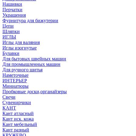
Нашивки
Перчатки
Украшения
Фурнитура для бижутерии
Цепи
Шляпки
ИГЛЫ
Иглы для валяния
Иглы изогнутые
Булавки
Для бытовых швейных машин
Для промышленных машин
Для ручного шитья
Наметочные
ИНТЕРЬЕР
Миниатюры
Пробковые доски,органайзеры
Свечи
Сувенирчики
КАНТ
Кант атласный
Кант иск. кожа
Кант мебельный
Кант разный
КРУЖЕВО