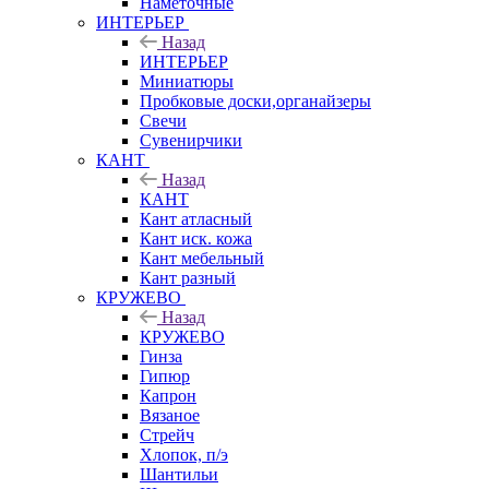
Наметочные
ИНТЕРЬЕР
Назад
ИНТЕРЬЕР
Миниатюры
Пробковые доски,органайзеры
Свечи
Сувенирчики
КАНТ
Назад
КАНТ
Кант атласный
Кант иск. кожа
Кант мебельный
Кант разный
КРУЖЕВО
Назад
КРУЖЕВО
Гинза
Гипюр
Капрон
Вязаное
Стрейч
Хлопок, п/э
Шантильи