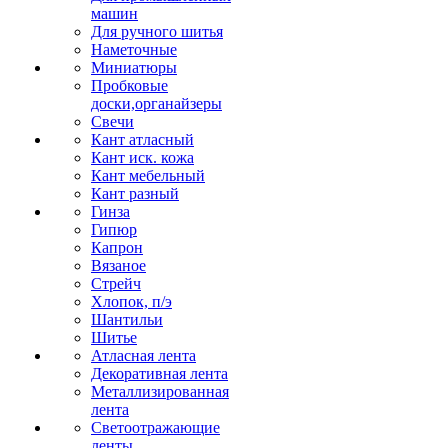
машин
Для ручного шитья
Наметочные
Миниатюры
Пробковые
доски,органайзеры
Свечи
Кант атласный
Кант иск. кожа
Кант мебельный
Кант разный
Гинза
Гипюр
Капрон
Вязаное
Стрейч
Хлопок, п/э
Шантильи
Шитье
Атласная лента
Декоративная лента
Металлизированная
лента
Светоотражающие
ленты