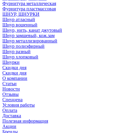
Фурнитура металлическая
Фурнитура пластмассовая
ШНУР, ШНУРКИ
Шнур атласный
Шнур вощенный
Шнур, нить, канат джутовый
Шнур замшевый, кож.зам
Шнур металлизированный
Шнур полиэфирный
Шнур разный
Шнур хлопковый
Шнурки
Скидки дня
Скидки дня
О компании
Статьи
Новости
Отзывы
Спеццена
Условия работы
Оплата
Доставка
Полезная информация
Акции
Бренды