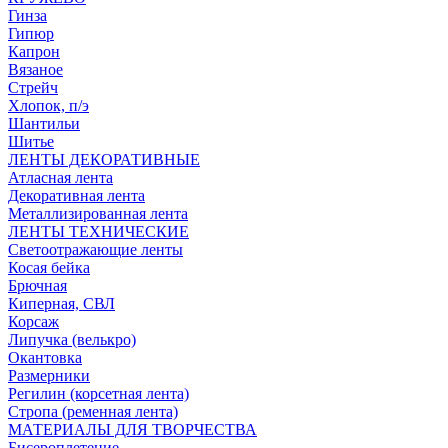
Гинза
Гипюр
Капрон
Вязаное
Стрейч
Хлопок, п/э
Шантильи
Шитье
ЛЕНТЫ ДЕКОРАТИВНЫЕ
Атласная лента
Декоративная лента
Металлизированная лента
ЛЕНТЫ ТЕХНИЧЕСКИЕ
Светоотражающие ленты
Косая бейка
Брючная
Киперная, СВЛ
Корсаж
Липучка (велькро)
Окантовка
Размерники
Регилин (корсетная лента)
Стропа (ременная лента)
МАТЕРИАЛЫ ДЛЯ ТВОРЧЕСТВА
Бисероплетение