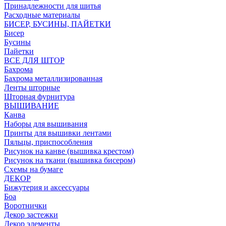
Принадлежности для шитья
Расходные материалы
БИСЕР, БУСИНЫ, ПАЙЕТКИ
Бисер
Бусины
Пайетки
ВСЕ ДЛЯ ШТОР
Бахрома
Бахрома металлизированная
Ленты шторные
Шторная фурнитура
ВЫШИВАНИЕ
Канва
Наборы для вышивания
Принты для вышивки лентами
Пяльцы, приспособления
Рисунок на канве (вышивка крестом)
Рисунок на ткани (вышивка бисером)
Схемы на бумаге
ДЕКОР
Бижутерия и аксессуары
Боа
Воротнички
Декор застежки
Декор элементы