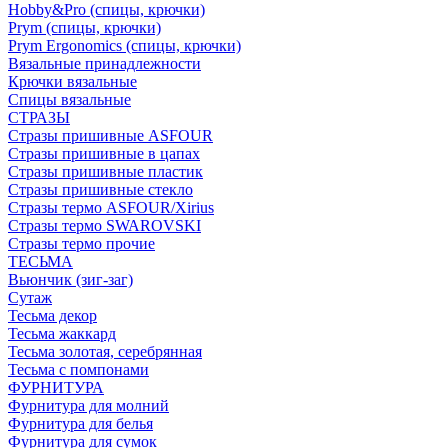
Hobby&Pro (спицы, крючки)
Prym (спицы, крючки)
Prym Ergonomics (спицы, крючки)
Вязальные принадлежности
Крючки вязальные
Спицы вязальные
СТРАЗЫ
Стразы пришивные ASFOUR
Стразы пришивные в цапах
Стразы пришивные пластик
Стразы пришивные стекло
Стразы термо ASFOUR/Xirius
Стразы термо SWAROVSKI
Стразы термо прочие
ТЕСЬМА
Вьюнчик (зиг-заг)
Сутаж
Тесьма декор
Тесьма жаккард
Тесьма золотая, серебрянная
Тесьма с помпонами
ФУРНИТУРА
Фурнитура для молний
Фурнитура для белья
Фурнитура для сумок