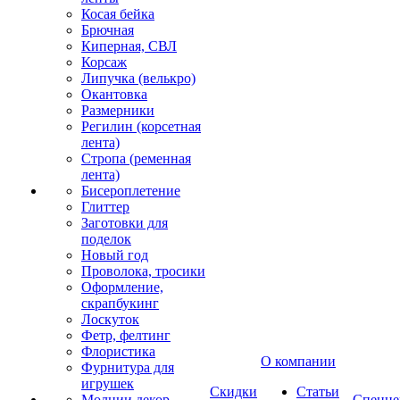
Косая бейка
Брючная
Киперная, СВЛ
Корсаж
Липучка (велькро)
Окантовка
Размерники
Регилин (корсетная
лента)
Стропа (ременная
лента)
Бисероплетение
Глиттер
Заготовки для
поделок
Новый год
Проволока, тросики
Оформление,
скрапбукинг
Лоскуток
Фетр, фелтинг
Флористика
О компании
Фурнитура для
игрушек
Скидки
Статьи
Молнии декор
Спецце