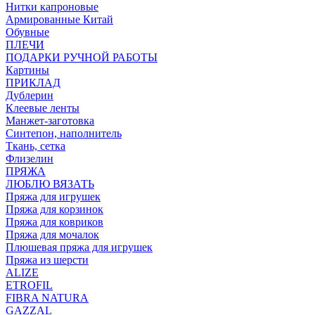
Нитки капроновые
Армированные Китай
Обувные
ПЛЕЧИ
ПОДАРКИ РУЧНОЙ РАБОТЫ
Картины
ПРИКЛАД
Дублерин
Клеевые ленты
Манжет-заготовка
Синтепон, наполнитель
Ткань, сетка
Флизелин
ПРЯЖА
ЛЮБЛЮ ВЯЗАТЬ
Пряжа для игрушек
Пряжа для корзинок
Пряжа для ковриков
Пряжа для мочалок
Плюшевая пряжа для игрушек
Пряжа из шерсти
ALIZE
ETROFIL
FIBRA NATURA
GAZZAL