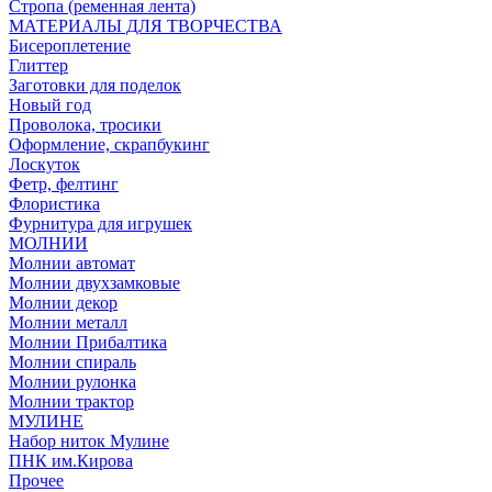
Стропа (ременная лента)
МАТЕРИАЛЫ ДЛЯ ТВОРЧЕСТВА
Бисероплетение
Глиттер
Заготовки для поделок
Новый год
Проволока, тросики
Оформление, скрапбукинг
Лоскуток
Фетр, фелтинг
Флористика
Фурнитура для игрушек
МОЛНИИ
Молнии автомат
Молнии двухзамковые
Молнии декор
Молнии металл
Молнии Прибалтика
Молнии спираль
Молнии рулонка
Молнии трактор
МУЛИНЕ
Набор ниток Мулине
ПНК им.Кирова
Прочее