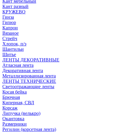
Кант мебельный
Кант разный
КРУЖЕВО
Гинза
Гипюр
Капрон
Вязаное
Стрейч
Хлопок, п/э
Шантильи
Шитье
ЛЕНТЫ ДЕКОРАТИВНЫЕ
Атласная лента
Декоративная лента
Металлизированная лента
ЛЕНТЫ ТЕХНИЧЕСКИЕ
Светоотражающие ленты
Косая бейка
Брючная
Киперная, СВЛ
Корсаж
Липучка (велькро)
Окантовка
Размерники
Регилин (корсетная лента)