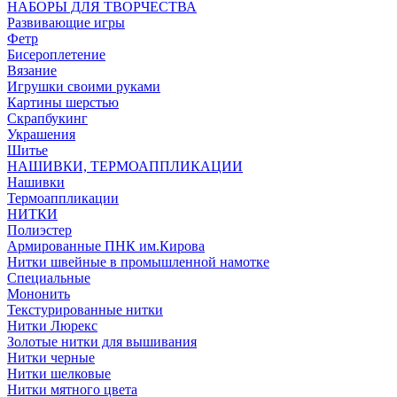
НАБОРЫ ДЛЯ ТВОРЧЕСТВА
Развивающие игры
Фетр
Бисероплетение
Вязание
Игрушки своими руками
Картины шерстью
Скрапбукинг
Украшения
Шитье
НАШИВКИ, ТЕРМОАППЛИКАЦИИ
Нашивки
Термоаппликации
НИТКИ
Полиэстер
Армированные ПНК им.Кирова
Нитки швейные в промышленной намотке
Специальные
Мононить
Текстурированные нитки
Нитки Люрекс
Золотые нитки для вышивания
Нитки черные
Нитки шелковые
Нитки мятного цвета