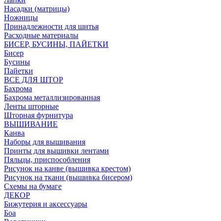
Насадки (матрицы)
Ножницы
Принадлежности для шитья
Расходные материалы
БИСЕР, БУСИНЫ, ПАЙЕТКИ
Бисер
Бусины
Пайетки
ВСЕ ДЛЯ ШТОР
Бахрома
Бахрома металлизированная
Ленты шторные
Шторная фурнитура
ВЫШИВАНИЕ
Канва
Наборы для вышивания
Принты для вышивки лентами
Пяльцы, приспособления
Рисунок на канве (вышивка крестом)
Рисунок на ткани (вышивка бисером)
Схемы на бумаге
ДЕКОР
Бижутерия и аксессуары
Боа