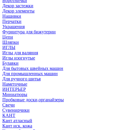
Воротнички
Декор застежки
Декор элементы
Нашивки
Перчатки
Украшения
Фурнитура для бижутерии
Цепи
Шляпки
ИГЛЫ
Иглы для валяния
Иглы изогнутые
Булавки
Для бытовых швейных машин
Для промышленных машин
Для ручного шитья
Наметочные
ИНТЕРЬЕР
Миниатюры
Пробковые доски,органайзеры
Свечи
Сувенирчики
КАНТ
Кант атласный
Кант иск. кожа