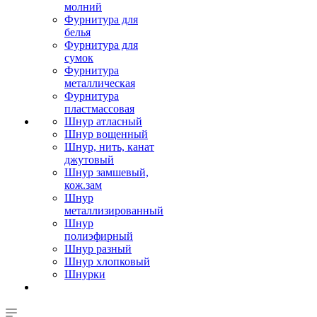
молний
Фурнитура для
белья
Фурнитура для
сумок
Фурнитура
металлическая
Фурнитура
пластмассовая
Шнур атласный
Шнур вощенный
Шнур, нить, канат
джутовый
Шнур замшевый,
кож.зам
Шнур
металлизированный
Шнур
полиэфирный
Шнур разный
Шнур хлопковый
Шнурки