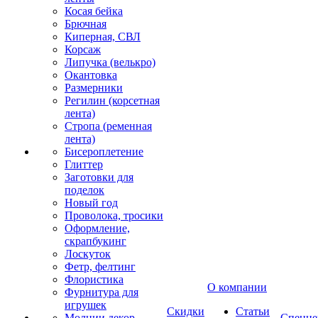
Косая бейка
Брючная
Киперная, СВЛ
Корсаж
Липучка (велькро)
Окантовка
Размерники
Регилин (корсетная
лента)
Стропа (ременная
лента)
Бисероплетение
Глиттер
Заготовки для
поделок
Новый год
Проволока, тросики
Оформление,
скрапбукинг
Лоскуток
Фетр, фелтинг
Флористика
О компании
Фурнитура для
игрушек
Скидки
Статьи
Молнии декор
Спецце