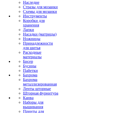
Наследие
Стразы для мозаики
Схемы для мозаики
Инструменты
Коробки для
хранения
Лапки
Насадки (матрицы)
Ножницы
Принадлежности
для шитья
Расходные
материалы
Бисер
Бусины
Пайетки
Бахрома
Бахрома
металлизированная
Ленты шторные
Шторная фурнитура
Канва
Наборы для
вышивания
Принты для