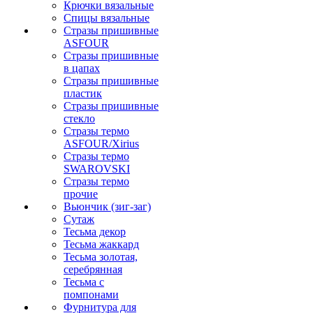
Крючки вязальные
Спицы вязальные
Стразы пришивные
ASFOUR
Стразы пришивные
в цапах
Стразы пришивные
пластик
Стразы пришивные
стекло
Стразы термо
ASFOUR/Xirius
Стразы термо
SWAROVSKI
Стразы термо
прочие
Вьюнчик (зиг-заг)
Сутаж
Тесьма декор
Тесьма жаккард
Тесьма золотая,
серебрянная
Тесьма с
помпонами
Фурнитура для