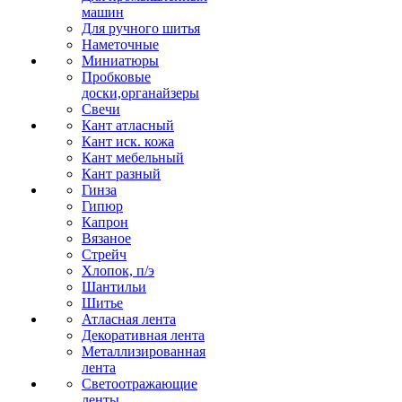
машин
Для ручного шитья
Наметочные
Миниатюры
Пробковые
доски,органайзеры
Свечи
Кант атласный
Кант иск. кожа
Кант мебельный
Кант разный
Гинза
Гипюр
Капрон
Вязаное
Стрейч
Хлопок, п/э
Шантильи
Шитье
Атласная лента
Декоративная лента
Металлизированная
лента
Светоотражающие
ленты