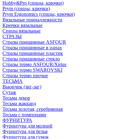
Hobby&Pro (спицы, крючки)
Prym (спицы, крючки)
Prym Ergonomics (спицы, крючки)
Вязальные принадлежности
Крючки вязальные
Спицы вязальные
СТРАЗЫ
Стразы пришивные ASFOUR
Стразы пришивные в цапах
Стразы пришивные пластик
Стразы пришивные стекло
Стразы термо ASFOUR/Xirius
Стразы термо SWAROVSKI
Стразы термо прочие
ТЕСЬМА
Вьюнчик (зиг-заг)
Сутаж
Тесьма декор
Тесьма жаккард
Тесьма золотая, серебрянная
Тесьма с помпонами
ФУРНИТУРА
Фурнитура для молний
Фурнитура для белья
Фурнитура для сумок