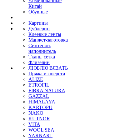
Армированные
Китай
Обувные
Картины
Дублерин
Клеевые ленты
Манжет-заготовка
Синтепон,
наполнитель
Ткань, сетка
Флизелин
ЛЮБЛЮ ВЯЗАТЬ
Пряжа из шерсти
ALIZE
ETROFIL
FIBRA NATURA
GAZZAL
HIMALAYA
KARTOPU
NAKO
KUTNOR
VITA
WOOL SEA
YARNART