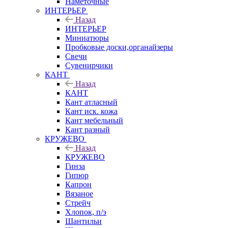
Наметочные
ИНТЕРЬЕР
Назад
ИНТЕРЬЕР
Миниатюры
Пробковые доски,органайзеры
Свечи
Сувенирчики
КАНТ
Назад
КАНТ
Кант атласный
Кант иск. кожа
Кант мебельный
Кант разный
КРУЖЕВО
Назад
КРУЖЕВО
Гинза
Гипюр
Капрон
Вязаное
Стрейч
Хлопок, п/э
Шантильи