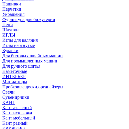
Нашивки
Перчатки
Украшения
Фурнитура для бижутерии
Цепи
Шляпки
ИГЛЫ
Иглы для валяния
Иглы изогнутые
Булавки
Для бытовых швейных машин
Для промышленных машин
Для ручного шитья
Наметочные
ИНТЕРЬЕР
Миниатюры
Пробковые доски,органайзеры
Свечи
Сувенирчики
КАНТ
Кант атласный
Кант иск. кожа
Кант мебельный
Кант разный
КРУЖЕВО