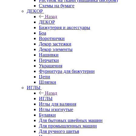
Рисунок на ткани (вышивка бисером)
Схемы на бумаге
ДЕКОР
Назад
ДЕКОР
Бижутерия и аксессуары
Боа
Воротнички
Декор застежки
Декор элементы
Нашивки
Перчатки
Украшения
Фурнитура для бижутерии
Цепи
Шляпки
ИГЛЫ
Назад
ИГЛЫ
Иглы для валяния
Иглы изогнутые
Булавки
Для бытовых швейных машин
Для промышленных машин
Для ручного шитья