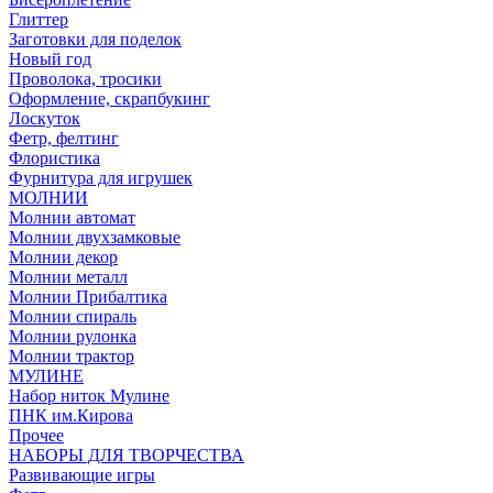
Глиттер
Заготовки для поделок
Новый год
Проволока, тросики
Оформление, скрапбукинг
Лоскуток
Фетр, фелтинг
Флористика
Фурнитура для игрушек
МОЛНИИ
Молнии автомат
Молнии двухзамковые
Молнии декор
Молнии металл
Молнии Прибалтика
Молнии спираль
Молнии рулонка
Молнии трактор
МУЛИНЕ
Набор ниток Мулине
ПНК им.Кирова
Прочее
НАБОРЫ ДЛЯ ТВОРЧЕСТВА
Развивающие игры