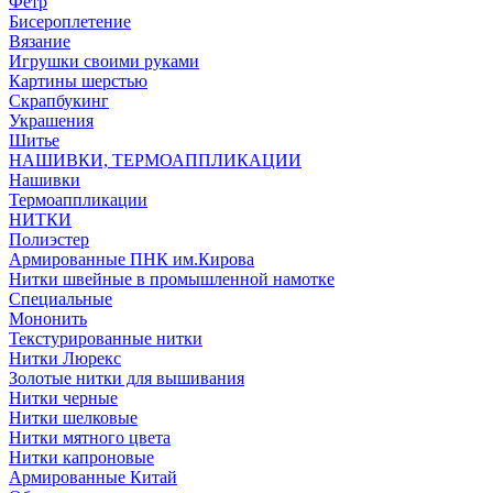
Фетр
Бисероплетение
Вязание
Игрушки своими руками
Картины шерстью
Скрапбукинг
Украшения
Шитье
НАШИВКИ, ТЕРМОАППЛИКАЦИИ
Нашивки
Термоаппликации
НИТКИ
Полиэстер
Армированные ПНК им.Кирова
Нитки швейные в промышленной намотке
Специальные
Мононить
Текстурированные нитки
Нитки Люрекс
Золотые нитки для вышивания
Нитки черные
Нитки шелковые
Нитки мятного цвета
Нитки капроновые
Армированные Китай