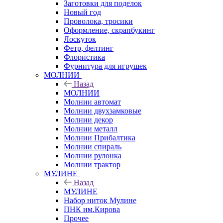
Заготовки для поделок
Новый год
Проволока, тросики
Оформление, скрапбукинг
Лоскуток
Фетр, фелтинг
Флористика
Фурнитура для игрушек
МОЛНИИ
Назад
МОЛНИИ
Молнии автомат
Молнии двухзамковые
Молнии декор
Молнии металл
Молнии Прибалтика
Молнии спираль
Молнии рулонка
Молнии трактор
МУЛИНЕ
Назад
МУЛИНЕ
Набор ниток Мулине
ПНК им.Кирова
Прочее