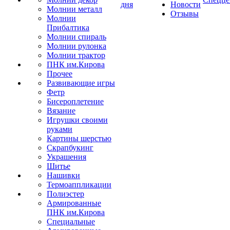
дня
Новости
Молнии металл
Отзывы
Молнии
Прибалтика
Молнии спираль
Молнии рулонка
Молнии трактор
ПНК им.Кирова
Прочее
Развивающие игры
Фетр
Бисероплетение
Вязание
Игрушки своими
руками
Картины шерстью
Скрапбукинг
Украшения
Шитье
Нашивки
Термоаппликации
Полиэстер
Армированные
ПНК им.Кирова
Специальные