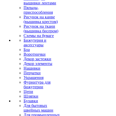
вышивки лентами
Пяльцы,
приспособления
Рисунок на канве
(вышивка крестом)
Рисунок на ткани
(вышивка бисером)
Схемы на бумаге
Бижутерия и
аксессуары
Боа
Воротнички
Декор застежки
Декор элементы
Нашивки
Перчатки
Украшения
Фурнитура для
бижутерии
Цепи
Шляпки
Булавки
Для бытовых
швейных машин
Для промышленных