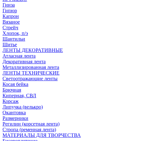
Гинза
Гипюр
Капрон
Вязаное
Стрейч
Хлопок, п/э
Шантильи
Шитье
ЛЕНТЫ ДЕКОРАТИВНЫЕ
Атласная лента
Декоративная лента
Металлизированная лента
ЛЕНТЫ ТЕХНИЧЕСКИЕ
Светоотражающие ленты
Косая бейка
Брючная
Киперная, СВЛ
Корсаж
Липучка (велькро)
Окантовка
Размерники
Регилин (корсетная лента)
Стропа (ременная лента)
МАТЕРИАЛЫ ДЛЯ ТВОРЧЕСТВА
Бисероплетение