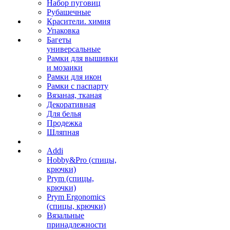
Набор пуговиц
Рубашечные
Красители. химия
Упаковка
Багеты
универсальные
Рамки для вышивки
и мозаики
Рамки для икон
Рамки с паспарту
Вязаная, тканая
Декоративная
Для белья
Продежка
Шляпная
Addi
Hobby&Pro (спицы,
крючки)
Prym (спицы,
крючки)
Prym Ergonomics
(спицы, крючки)
Вязальные
принадлежности