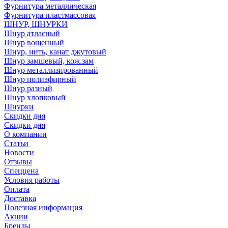
Фурнитура металлическая
Фурнитура пластмассовая
ШНУР, ШНУРКИ
Шнур атласный
Шнур вощенный
Шнур, нить, канат джутовый
Шнур замшевый, кож.зам
Шнур металлизированный
Шнур полиэфирный
Шнур разный
Шнур хлопковый
Шнурки
Скидки дня
Скидки дня
О компании
Статьи
Новости
Отзывы
Спеццена
Условия работы
Оплата
Доставка
Полезная информация
Акции
Бренды