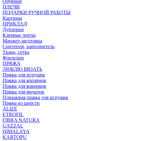
Обувные
ПЛЕЧИ
ПОДАРКИ РУЧНОЙ РАБОТЫ
Картины
ПРИКЛАД
Дублерин
Клеевые ленты
Манжет-заготовка
Синтепон, наполнитель
Ткань, сетка
Флизелин
ПРЯЖА
ЛЮБЛЮ ВЯЗАТЬ
Пряжа для игрушек
Пряжа для корзинок
Пряжа для ковриков
Пряжа для мочалок
Плюшевая пряжа для игрушек
Пряжа из шерсти
ALIZE
ETROFIL
FIBRA NATURA
GAZZAL
HIMALAYA
KARTOPU