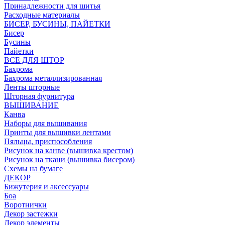
Принадлежности для шитья
Расходные материалы
БИСЕР, БУСИНЫ, ПАЙЕТКИ
Бисер
Бусины
Пайетки
ВСЕ ДЛЯ ШТОР
Бахрома
Бахрома металлизированная
Ленты шторные
Шторная фурнитура
ВЫШИВАНИЕ
Канва
Наборы для вышивания
Принты для вышивки лентами
Пяльцы, приспособления
Рисунок на канве (вышивка крестом)
Рисунок на ткани (вышивка бисером)
Схемы на бумаге
ДЕКОР
Бижутерия и аксессуары
Боа
Воротнички
Декор застежки
Декор элементы