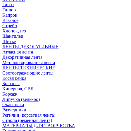
Гинза
Гипюр
Капрон
Вязаное
Стрейч
Хлопок, п/э
Шантильи
Шитье
ЛЕНТЫ ДЕКОРАТИВНЫЕ
Атласная лента
Декоративная лента
Металлизированная лента
ЛЕНТЫ ТЕХНИЧЕСКИЕ
Светоотражающие ленты
Косая бейка
Брючная
Киперная, СВЛ
Корсаж
Липучка (велькро)
Окантовка
Размерники
Регилин (корсетная лента)
Стропа (ременная лента)
МАТЕРИАЛЫ ДЛЯ ТВОРЧЕСТВА
Бисероплетение