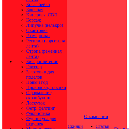
Косая бейка
Брючная
Киперная, СВЛ
Корсаж
Липучка (велькро)
Окантовка
Размерники
Регилин (корсетная
лента)
Стропа (ременная
лента)
Бисероплетение
Глиттер
Заготовки для
поделок
Новый год
Проволока, тросики
Оформление,
скрапбукинг
Лоскуток
Фетр, фелтинг
Флористика
О компании
Фурнитура для
игрушек
Скидки
Статьи
Молнии декор
Спецце