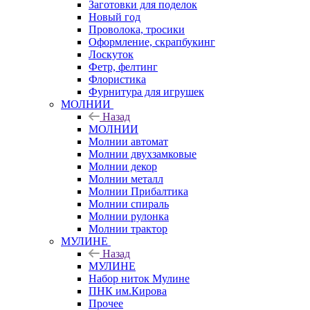
Заготовки для поделок
Новый год
Проволока, тросики
Оформление, скрапбукинг
Лоскуток
Фетр, фелтинг
Флористика
Фурнитура для игрушек
МОЛНИИ
Назад
МОЛНИИ
Молнии автомат
Молнии двухзамковые
Молнии декор
Молнии металл
Молнии Прибалтика
Молнии спираль
Молнии рулонка
Молнии трактор
МУЛИНЕ
Назад
МУЛИНЕ
Набор ниток Мулине
ПНК им.Кирова
Прочее