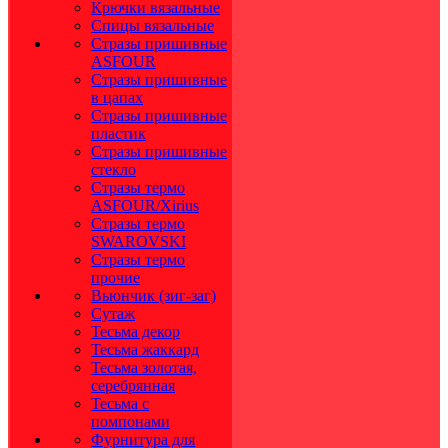
Крючки вязальные
Спицы вязальные
Стразы пришивные
ASFOUR
Стразы пришивные
в цапах
Стразы пришивные
пластик
Стразы пришивные
стекло
Стразы термо
ASFOUR/Xirius
Стразы термо
SWAROVSKI
Стразы термо
прочие
Вьюнчик (зиг-заг)
Сутаж
Тесьма декор
Тесьма жаккард
Тесьма золотая,
серебрянная
Тесьма с
помпонами
Фурнитура для