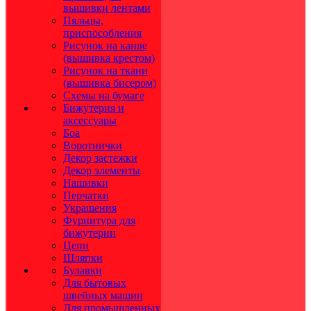
вышивки лентами
Пяльцы,
приспособления
Рисунок на канве
(вышивка крестом)
Рисунок на ткани
(вышивка бисером)
Схемы на бумаге
Бижутерия и
аксессуары
Боа
Воротнички
Декор застежки
Декор элементы
Нашивки
Перчатки
Украшения
Фурнитура для
бижутерии
Цепи
Шляпки
Булавки
Для бытовых
швейных машин
Для промышленных