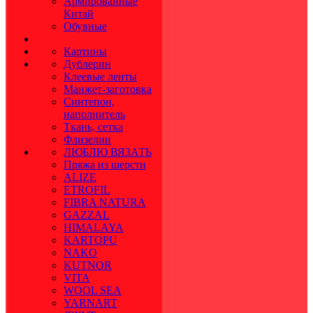
Армированные
Китай
Обувные
Картины
Дублерин
Клеевые ленты
Манжет-заготовка
Синтепон,
наполнитель
Ткань, сетка
Флизелин
ЛЮБЛЮ ВЯЗАТЬ
Пряжа из шерсти
ALIZE
ETROFIL
FIBRA NATURA
GAZZAL
HIMALAYA
KARTOPU
NAKO
KUTNOR
VITA
WOOL SEA
YARNART