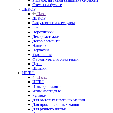
Рисунок на ткани (вышивка бисером)
Схемы на бумаге
ДЕКОР
Назад
ДЕКОР
Бижутерия и аксессуары
Боа
Воротнички
Декор застежки
Декор элементы
Нашивки
Перчатки
Украшения
Фурнитура для бижутерии
Цепи
Шляпки
ИГЛЫ
Назад
ИГЛЫ
Иглы для валяния
Иглы изогнутые
Булавки
Для бытовых швейных машин
Для промышленных машин
Для ручного шитья