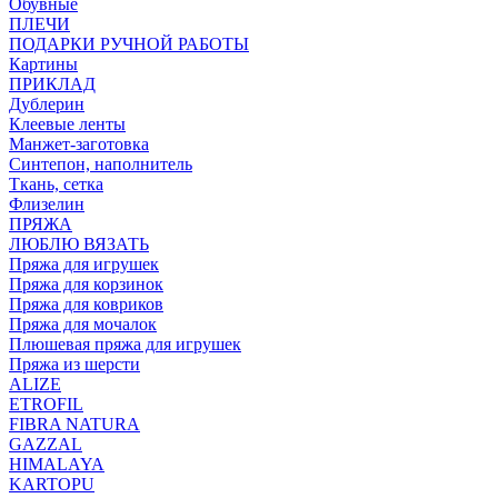
Обувные
ПЛЕЧИ
ПОДАРКИ РУЧНОЙ РАБОТЫ
Картины
ПРИКЛАД
Дублерин
Клеевые ленты
Манжет-заготовка
Синтепон, наполнитель
Ткань, сетка
Флизелин
ПРЯЖА
ЛЮБЛЮ ВЯЗАТЬ
Пряжа для игрушек
Пряжа для корзинок
Пряжа для ковриков
Пряжа для мочалок
Плюшевая пряжа для игрушек
Пряжа из шерсти
ALIZE
ETROFIL
FIBRA NATURA
GAZZAL
HIMALAYA
KARTOPU