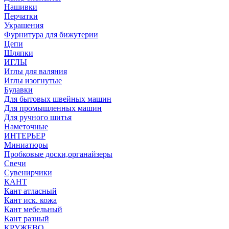
Нашивки
Перчатки
Украшения
Фурнитура для бижутерии
Цепи
Шляпки
ИГЛЫ
Иглы для валяния
Иглы изогнутые
Булавки
Для бытовых швейных машин
Для промышленных машин
Для ручного шитья
Наметочные
ИНТЕРЬЕР
Миниатюры
Пробковые доски,органайзеры
Свечи
Сувенирчики
КАНТ
Кант атласный
Кант иск. кожа
Кант мебельный
Кант разный
КРУЖЕВО