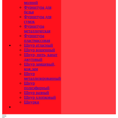
молний
Фурнитура для
белья
Фурнитура для
сумок
Фурнитура
металлическая
Фурнитура
пластмассовая
Шнур атласный
Шнур вощенный
Шнур, нить, канат
джутовый
Шнур замшевый,
кож.зам
Шнур
металлизированный
Шнур
полиэфирный
Шнур разный
Шнур хлопковый
Шнурки