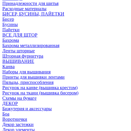
Принадлежности для шитья
Расходные материалы
БИСЕР, БУСИНЫ, ПАЙЕТКИ
Бисер
Бусины
Пайетки
ВСЕ ДЛЯ ШТОР
Бахрома
Бахрома металлизированная
Ленты шторные
Шторная фурнитура
ВЫШИВАНИЕ
Канва
Наборы для вышивания
Принты для вышивки лентами
Пяльцы, приспособления
Рисунок на канве (вышивка крестом)
Рисунок на ткани (вышивка бисером)
Схемы на бумаге
ДЕКОР
Бижутерия и аксессуары
Боа
Воротнички
Декор застежки
Декор элементы