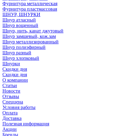
Фурнитура металлическая
Фурнитура пластмассовая
ШНУР, ШНУРКИ
Шнур атласный
Шнур вощенный
Шнур, нить, канат джутовый
Шнур замшевый, кож.зам
Шнур металлизированный
Шнур полиэфирный
Шнур разный
Шнур хлопковый
Шнурки
Скидки дня
Скидки дня
О компании
Статьи
Новости
Отзывы
Спеццена
Условия работы
Оплата
Доставка
Полезная информация
Акции
Бренды