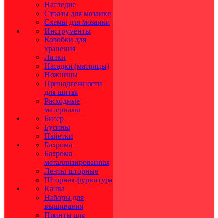
Наследие
Стразы для мозаики
Схемы для мозаики
Инструменты
Коробки для
хранения
Лапки
Насадки (матрицы)
Ножницы
Принадлежности
для шитья
Расходные
материалы
Бисер
Бусины
Пайетки
Бахрома
Бахрома
металлизированная
Ленты шторные
Шторная фурнитура
Канва
Наборы для
вышивания
Принты для