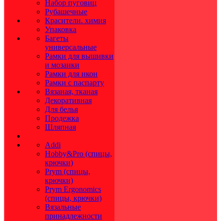
Набор пуговиц
Рубашечные
Красители. химия
Упаковка
Багеты
универсальные
Рамки для вышивки
и мозаики
Рамки для икон
Рамки с паспарту
Вязаная, тканая
Декоративная
Для белья
Продежка
Шляпная
Addi
Hobby&Pro (спицы,
крючки)
Prym (спицы,
крючки)
Prym Ergonomics
(спицы, крючки)
Вязальные
принадлежности