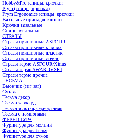
Hobby&Pro (спицы, крючки)
Prym (спицы, крючки)
Prym Ergonomics (спицы, крючки)
Вязальные принадлежности
Крючки вязальные
Спицы вязальные
СТРАЗЫ
Стразы пришивные ASFOUR
Стразы пришивные в цапах
Стразы пришивные пластик
Стразы пришивные стекло
Стразы термо ASFOUR/Xirius
Стразы термо SWAROVSKI
Стразы термо прочие
ТЕСЬМА
Вьюнчик (зиг-заг)
Сутаж
Тесьма декор
Тесьма жаккард
Тесьма золотая, серебрянная
Тесьма с помпонами
ФУРНИТУРА
Фурнитура для молний
Фурнитура для белья
Фурнитура для сумок