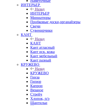
Наметочные
ИНТЕРЬЕР
Назад
ИНТЕРЬЕР
Миниатюры
Пробковые доски,органайзеры
Свечи
Сувенирчики
КАНТ
Назад
КАНТ
Кант атласный
Кант иск. кожа
Кант мебельный
Кант разный
КРУЖЕВО
Назад
КРУЖЕВО
Гинза
Гипюр
Капрон
Вязаное
Стрейч
Хлопок, п/э
Шантильи