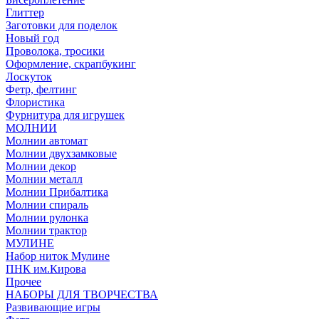
Глиттер
Заготовки для поделок
Новый год
Проволока, тросики
Оформление, скрапбукинг
Лоскуток
Фетр, фелтинг
Флористика
Фурнитура для игрушек
МОЛНИИ
Молнии автомат
Молнии двухзамковые
Молнии декор
Молнии металл
Молнии Прибалтика
Молнии спираль
Молнии рулонка
Молнии трактор
МУЛИНЕ
Набор ниток Мулине
ПНК им.Кирова
Прочее
НАБОРЫ ДЛЯ ТВОРЧЕСТВА
Развивающие игры