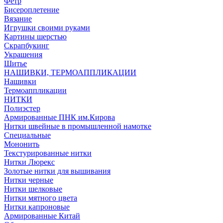
Фетр
Бисероплетение
Вязание
Игрушки своими руками
Картины шерстью
Скрапбукинг
Украшения
Шитье
НАШИВКИ, ТЕРМОАППЛИКАЦИИ
Нашивки
Термоаппликации
НИТКИ
Полиэстер
Армированные ПНК им.Кирова
Нитки швейные в промышленной намотке
Специальные
Мононить
Текстурированные нитки
Нитки Люрекс
Золотые нитки для вышивания
Нитки черные
Нитки шелковые
Нитки мятного цвета
Нитки капроновые
Армированные Китай