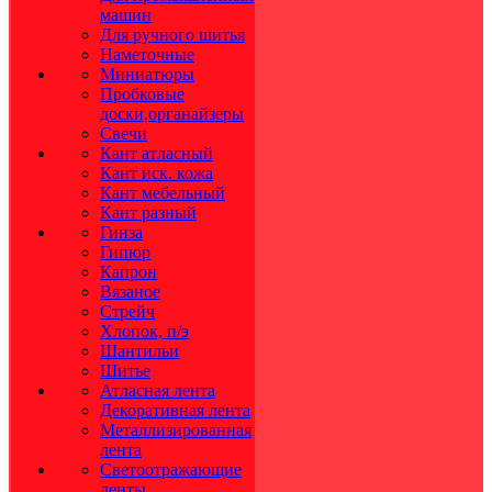
машин
Для ручного шитья
Наметочные
Миниатюры
Пробковые
доски,органайзеры
Свечи
Кант атласный
Кант иск. кожа
Кант мебельный
Кант разный
Гинза
Гипюр
Капрон
Вязаное
Стрейч
Хлопок, п/э
Шантильи
Шитье
Атласная лента
Декоративная лента
Металлизированная
лента
Светоотражающие
ленты