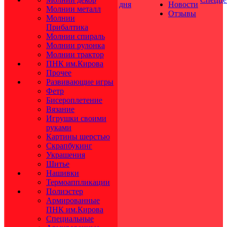
дня
Новости
Молнии металл
Отзывы
Молнии
Прибалтика
Молнии спираль
Молнии рулонка
Молнии трактор
ПНК им.Кирова
Прочее
Развивающие игры
Фетр
Бисероплетение
Вязание
Игрушки своими
руками
Картины шерстью
Скрапбукинг
Украшения
Шитье
Нашивки
Термоаппликации
Полиэстер
Армированные
ПНК им.Кирова
Специальные