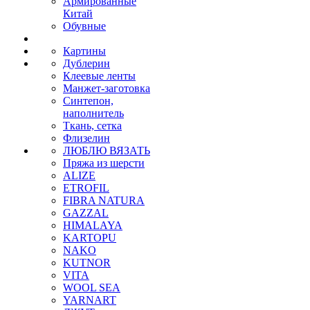
Армированные
Китай
Обувные
Картины
Дублерин
Клеевые ленты
Манжет-заготовка
Синтепон,
наполнитель
Ткань, сетка
Флизелин
ЛЮБЛЮ ВЯЗАТЬ
Пряжа из шерсти
ALIZE
ETROFIL
FIBRA NATURA
GAZZAL
HIMALAYA
KARTOPU
NAKO
KUTNOR
VITA
WOOL SEA
YARNART