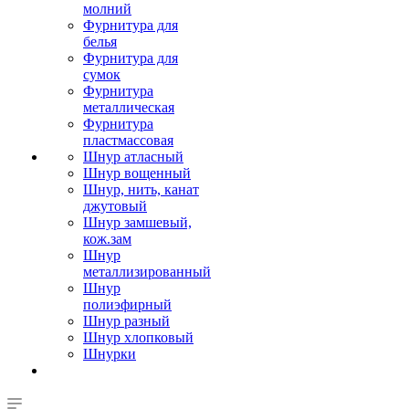
молний
Фурнитура для
белья
Фурнитура для
сумок
Фурнитура
металлическая
Фурнитура
пластмассовая
Шнур атласный
Шнур вощенный
Шнур, нить, канат
джутовый
Шнур замшевый,
кож.зам
Шнур
металлизированный
Шнур
полиэфирный
Шнур разный
Шнур хлопковый
Шнурки