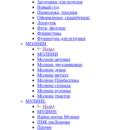
Заготовки для поделок
Новый год
Проволока, тросики
Оформление, скрапбукинг
Лоскуток
Фетр, фелтинг
Флористика
Фурнитура для игрушек
МОЛНИИ
Назад
МОЛНИИ
Молнии автомат
Молнии двухзамковые
Молнии декор
Молнии металл
Молнии Прибалтика
Молнии спираль
Молнии рулонка
Молнии трактор
МУЛИНЕ
Назад
МУЛИНЕ
Набор ниток Мулине
ПНК им.Кирова
Прочее