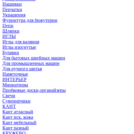
Нашивки
Перчатки
Украшения
Фурнитура для бижутерии
Цепи
Шляпки
ИГЛЫ
Иглы для валяния
Иглы изогнутые
Булавки
Для бытовых швейных машин
Для промышленных машин
Для ручного шитья
Наметочные
ИНТЕРЬЕР
Миниатюры
Пробковые доски,органайзеры
Свечи
Сувенирчики
КАНТ
Кант атласный
Кант иск. кожа
Кант мебельный
Кант разный
КРУЖЕВО