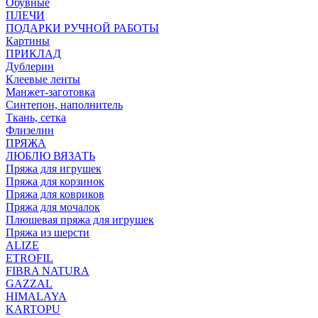
Обувные
ПЛЕЧИ
ПОДАРКИ РУЧНОЙ РАБОТЫ
Картины
ПРИКЛАД
Дублерин
Клеевые ленты
Манжет-заготовка
Синтепон, наполнитель
Ткань, сетка
Флизелин
ПРЯЖА
ЛЮБЛЮ ВЯЗАТЬ
Пряжа для игрушек
Пряжа для корзинок
Пряжа для ковриков
Пряжа для мочалок
Плюшевая пряжа для игрушек
Пряжа из шерсти
ALIZE
ETROFIL
FIBRA NATURA
GAZZAL
HIMALAYA
KARTOPU