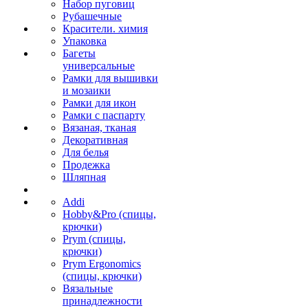
Набор пуговиц
Рубашечные
Красители. химия
Упаковка
Багеты
универсальные
Рамки для вышивки
и мозаики
Рамки для икон
Рамки с паспарту
Вязаная, тканая
Декоративная
Для белья
Продежка
Шляпная
Addi
Hobby&Pro (спицы,
крючки)
Prym (спицы,
крючки)
Prym Ergonomics
(спицы, крючки)
Вязальные
принадлежности