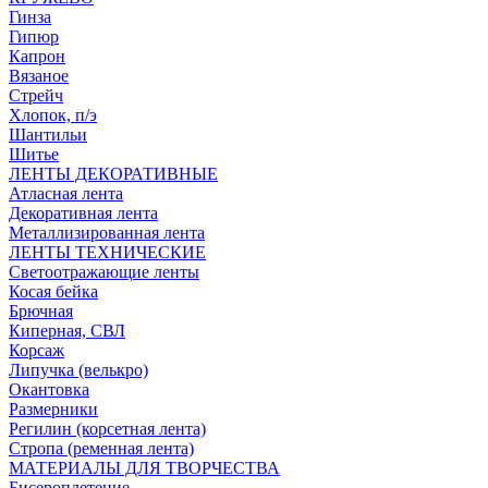
Гинза
Гипюр
Капрон
Вязаное
Стрейч
Хлопок, п/э
Шантильи
Шитье
ЛЕНТЫ ДЕКОРАТИВНЫЕ
Атласная лента
Декоративная лента
Металлизированная лента
ЛЕНТЫ ТЕХНИЧЕСКИЕ
Светоотражающие ленты
Косая бейка
Брючная
Киперная, СВЛ
Корсаж
Липучка (велькро)
Окантовка
Размерники
Регилин (корсетная лента)
Стропа (ременная лента)
МАТЕРИАЛЫ ДЛЯ ТВОРЧЕСТВА
Бисероплетение