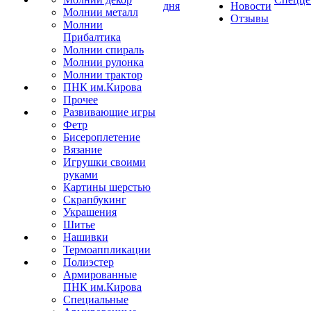
дня
Новости
Молнии металл
Отзывы
Молнии
Прибалтика
Молнии спираль
Молнии рулонка
Молнии трактор
ПНК им.Кирова
Прочее
Развивающие игры
Фетр
Бисероплетение
Вязание
Игрушки своими
руками
Картины шерстью
Скрапбукинг
Украшения
Шитье
Нашивки
Термоаппликации
Полиэстер
Армированные
ПНК им.Кирова
Специальные