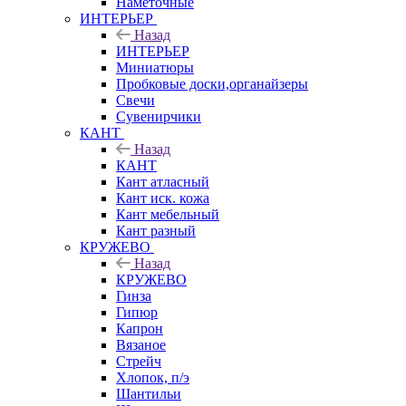
Наметочные
ИНТЕРЬЕР
Назад
ИНТЕРЬЕР
Миниатюры
Пробковые доски,органайзеры
Свечи
Сувенирчики
КАНТ
Назад
КАНТ
Кант атласный
Кант иск. кожа
Кант мебельный
Кант разный
КРУЖЕВО
Назад
КРУЖЕВО
Гинза
Гипюр
Капрон
Вязаное
Стрейч
Хлопок, п/э
Шантильи