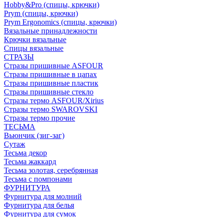
Hobby&Pro (спицы, крючки)
Prym (спицы, крючки)
Prym Ergonomics (спицы, крючки)
Вязальные принадлежности
Крючки вязальные
Спицы вязальные
СТРАЗЫ
Стразы пришивные ASFOUR
Стразы пришивные в цапах
Стразы пришивные пластик
Стразы пришивные стекло
Стразы термо ASFOUR/Xirius
Стразы термо SWAROVSKI
Стразы термо прочие
ТЕСЬМА
Вьюнчик (зиг-заг)
Сутаж
Тесьма декор
Тесьма жаккард
Тесьма золотая, серебрянная
Тесьма с помпонами
ФУРНИТУРА
Фурнитура для молний
Фурнитура для белья
Фурнитура для сумок