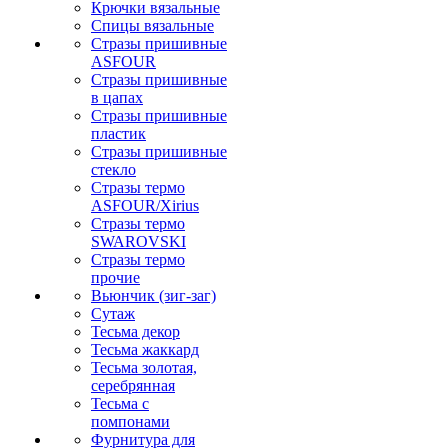
Крючки вязальные
Спицы вязальные
Стразы пришивные
ASFOUR
Стразы пришивные
в цапах
Стразы пришивные
пластик
Стразы пришивные
стекло
Стразы термо
ASFOUR/Xirius
Стразы термо
SWAROVSKI
Стразы термо
прочие
Вьюнчик (зиг-заг)
Сутаж
Тесьма декор
Тесьма жаккард
Тесьма золотая,
серебрянная
Тесьма с
помпонами
Фурнитура для