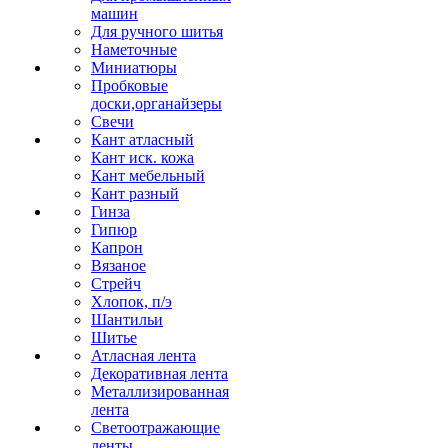
машин
Для ручного шитья
Наметочные
Миниатюры
Пробковые
доски,органайзеры
Свечи
Кант атласный
Кант иск. кожа
Кант мебельный
Кант разный
Гинза
Гипюр
Капрон
Вязаное
Стрейч
Хлопок, п/э
Шантильи
Шитье
Атласная лента
Декоративная лента
Металлизированная
лента
Светоотражающие
ленты