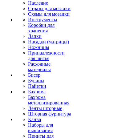
Наследие
Стразы для мозаики
Схемы для мозаики
Инструменты
Коробки для
хранения
Лапки
Насадки (матрицы)
Ножницы
Принадлежности
для шитья
Расходные
материалы
Бисер
Бусины
Пайетки
Бахрома
Бахрома
металлизированная
Ленты шторные
Шторная фурнитура
Канва
Наборы для
вышивания
Принты для