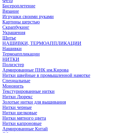
Фетр
Бисероплетение
Вязание
Игрушки своими руками
Картины шерстью
Скрапбукинг
Украшения
Шитье
НАШИВКИ, ТЕРМОАППЛИКАЦИИ
Нашивки
Термоаппликации
НИТКИ
Полиэстер
Армированные ПНК им.Кирова
Нитки швейные в промышленной намотке
Специальные
Мононить
Текстурированные нитки
Нитки Люрекс
Золотые нитки для вышивания
Нитки черные
Нитки шелковые
Нитки мятного цвета
Нитки капроновые
Армированные Китай