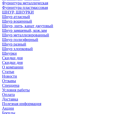
Фурнитура металлическая
Фурнитура пластмассовая
ШНУР, ШНУРКИ
Шнур атласный
Шнур вощенный
Шнур, нить, канат джутовый
Шнур замшевый, кож.зам
Шнур металлизированный
Шнур полиэфирный
Шнур разный
Шнур хлопковый
Шнурки
Скидки дня
Скидки дня
О компании
Статьи
Новости
Отзывы
Спеццена
Условия работы
Оплата
Доставка
Полезная информация
Акции
Бренды