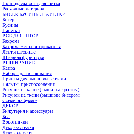
Принадлежности для шитья
Расходные материалы
БИСЕР, БУСИНЫ, ПАЙЕТКИ
Бисер
Бусины
Пайетки
ВСЕ ДЛЯ ШТОР
Бахрома
Бахрома металлизированная
Ленты шторные
Шторная фурнитура
ВЫШИВАНИЕ
Канва
Наборы для вышивания
Принты для вышивки лентами
Пяльцы, приспособления
Рисунок на канве (вышивка крестом)
Рисунок на ткани (вышивка бисером)
Схемы на бумаге
ДЕКОР
Бижутерия и аксессуары
Боа
Воротнички
Декор застежки
Декор элементы