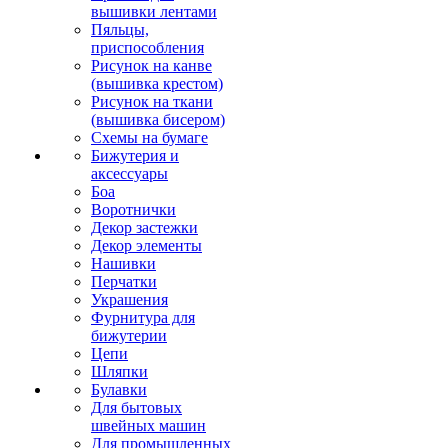
вышивки лентами
Пяльцы,
приспособления
Рисунок на канве
(вышивка крестом)
Рисунок на ткани
(вышивка бисером)
Схемы на бумаге
Бижутерия и
аксессуары
Боа
Воротнички
Декор застежки
Декор элементы
Нашивки
Перчатки
Украшения
Фурнитура для
бижутерии
Цепи
Шляпки
Булавки
Для бытовых
швейных машин
Для промышленных