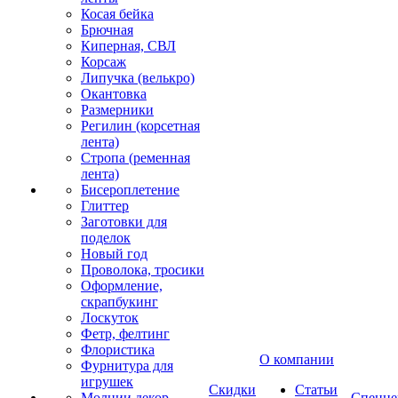
Косая бейка
Брючная
Киперная, СВЛ
Корсаж
Липучка (велькро)
Окантовка
Размерники
Регилин (корсетная
лента)
Стропа (ременная
лента)
Бисероплетение
Глиттер
Заготовки для
поделок
Новый год
Проволока, тросики
Оформление,
скрапбукинг
Лоскуток
Фетр, фелтинг
Флористика
О компании
Фурнитура для
игрушек
Скидки
Статьи
Молнии декор
Спецце