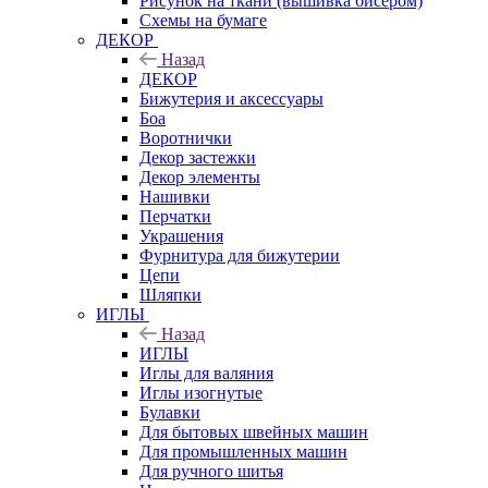
Рисунок на ткани (вышивка бисером)
Схемы на бумаге
ДЕКОР
Назад
ДЕКОР
Бижутерия и аксессуары
Боа
Воротнички
Декор застежки
Декор элементы
Нашивки
Перчатки
Украшения
Фурнитура для бижутерии
Цепи
Шляпки
ИГЛЫ
Назад
ИГЛЫ
Иглы для валяния
Иглы изогнутые
Булавки
Для бытовых швейных машин
Для промышленных машин
Для ручного шитья