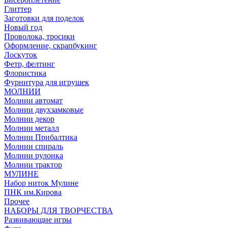
Глиттер
Заготовки для поделок
Новый год
Проволока, тросики
Оформление, скрапбукинг
Лоскуток
Фетр, фелтинг
Флористика
Фурнитура для игрушек
МОЛНИИ
Молнии автомат
Молнии двухзамковые
Молнии декор
Молнии металл
Молнии Прибалтика
Молнии спираль
Молнии рулонка
Молнии трактор
МУЛИНЕ
Набор ниток Мулине
ПНК им.Кирова
Прочее
НАБОРЫ ДЛЯ ТВОРЧЕСТВА
Развивающие игры