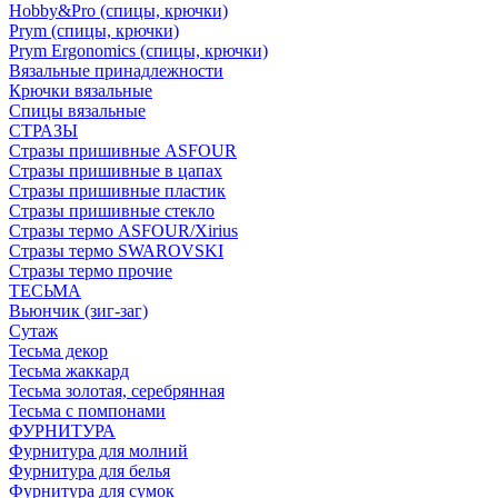
Hobby&Pro (спицы, крючки)
Prym (спицы, крючки)
Prym Ergonomics (спицы, крючки)
Вязальные принадлежности
Крючки вязальные
Спицы вязальные
СТРАЗЫ
Стразы пришивные ASFOUR
Стразы пришивные в цапах
Стразы пришивные пластик
Стразы пришивные стекло
Стразы термо ASFOUR/Xirius
Стразы термо SWAROVSKI
Стразы термо прочие
ТЕСЬМА
Вьюнчик (зиг-заг)
Сутаж
Тесьма декор
Тесьма жаккард
Тесьма золотая, серебрянная
Тесьма с помпонами
ФУРНИТУРА
Фурнитура для молний
Фурнитура для белья
Фурнитура для сумок