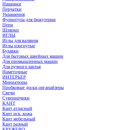
Нашивки
Перчатки
Украшения
Фурнитура для бижутерии
Цепи
Шляпки
ИГЛЫ
Иглы для валяния
Иглы изогнутые
Булавки
Для бытовых швейных машин
Для промышленных машин
Для ручного шитья
Наметочные
ИНТЕРЬЕР
Миниатюры
Пробковые доски,органайзеры
Свечи
Сувенирчики
КАНТ
Кант атласный
Кант иск. кожа
Кант мебельный
Кант разный
КРУЖЕВО