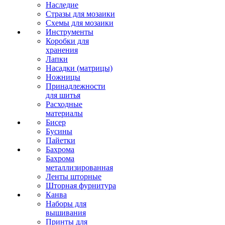
Наследие
Стразы для мозаики
Схемы для мозаики
Инструменты
Коробки для
хранения
Лапки
Насадки (матрицы)
Ножницы
Принадлежности
для шитья
Расходные
материалы
Бисер
Бусины
Пайетки
Бахрома
Бахрома
металлизированная
Ленты шторные
Шторная фурнитура
Канва
Наборы для
вышивания
Принты для