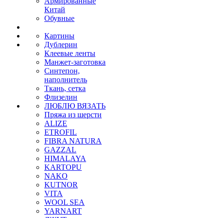
Армированные
Китай
Обувные
Картины
Дублерин
Клеевые ленты
Манжет-заготовка
Синтепон,
наполнитель
Ткань, сетка
Флизелин
ЛЮБЛЮ ВЯЗАТЬ
Пряжа из шерсти
ALIZE
ETROFIL
FIBRA NATURA
GAZZAL
HIMALAYA
KARTOPU
NAKO
KUTNOR
VITA
WOOL SEA
YARNART