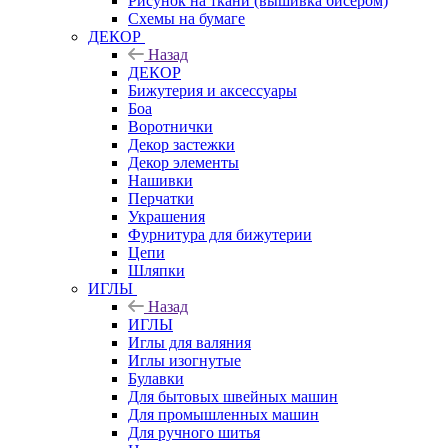
Рисунок на ткани (вышивка бисером)
Схемы на бумаге
ДЕКОР
Назад
ДЕКОР
Бижутерия и аксессуары
Боа
Воротнички
Декор застежки
Декор элементы
Нашивки
Перчатки
Украшения
Фурнитура для бижутерии
Цепи
Шляпки
ИГЛЫ
Назад
ИГЛЫ
Иглы для валяния
Иглы изогнутые
Булавки
Для бытовых швейных машин
Для промышленных машин
Для ручного шитья