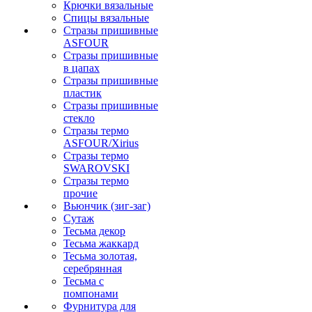
Крючки вязальные
Спицы вязальные
Стразы пришивные
ASFOUR
Стразы пришивные
в цапах
Стразы пришивные
пластик
Стразы пришивные
стекло
Стразы термо
ASFOUR/Xirius
Стразы термо
SWAROVSKI
Стразы термо
прочие
Вьюнчик (зиг-заг)
Сутаж
Тесьма декор
Тесьма жаккард
Тесьма золотая,
серебрянная
Тесьма с
помпонами
Фурнитура для