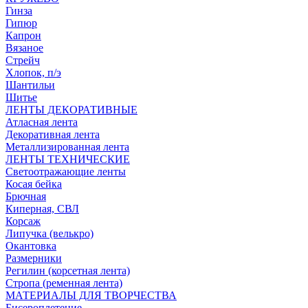
Гинза
Гипюр
Капрон
Вязаное
Стрейч
Хлопок, п/э
Шантильи
Шитье
ЛЕНТЫ ДЕКОРАТИВНЫЕ
Атласная лента
Декоративная лента
Металлизированная лента
ЛЕНТЫ ТЕХНИЧЕСКИЕ
Светоотражающие ленты
Косая бейка
Брючная
Киперная, СВЛ
Корсаж
Липучка (велькро)
Окантовка
Размерники
Регилин (корсетная лента)
Стропа (ременная лента)
МАТЕРИАЛЫ ДЛЯ ТВОРЧЕСТВА
Бисероплетение