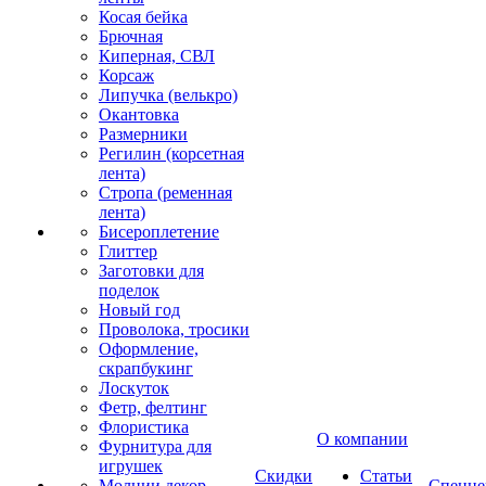
Косая бейка
Брючная
Киперная, СВЛ
Корсаж
Липучка (велькро)
Окантовка
Размерники
Регилин (корсетная
лента)
Стропа (ременная
лента)
Бисероплетение
Глиттер
Заготовки для
поделок
Новый год
Проволока, тросики
Оформление,
скрапбукинг
Лоскуток
Фетр, фелтинг
Флористика
О компании
Фурнитура для
игрушек
Скидки
Статьи
Молнии декор
Спецце