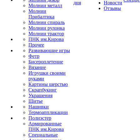
дня
Новости
Молнии металл
Отзывы
Молнии
Прибалтика
Молнии спираль
Молнии рулонка
Молнии трактор
ПНК им.Кирова
Прочее
Развивающие игры
Фетр
Бисероплетение
Вязание
Игрушки своими
руками
Картины шерстью
Скрапбукинг
Украшения
Шитье
Нашивки
Термоаппликации
Полиэстер
Армированные
ПНК им.Кирова
Специальные