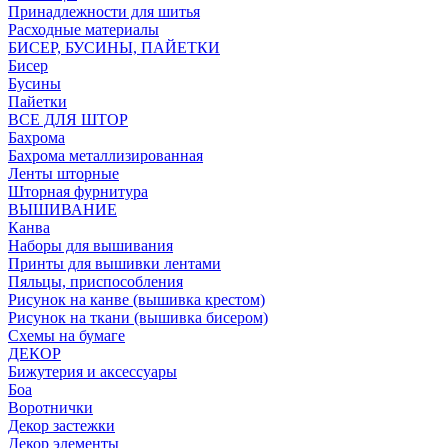
Принадлежности для шитья
Расходные материалы
БИСЕР, БУСИНЫ, ПАЙЕТКИ
Бисер
Бусины
Пайетки
ВСЕ ДЛЯ ШТОР
Бахрома
Бахрома металлизированная
Ленты шторные
Шторная фурнитура
ВЫШИВАНИЕ
Канва
Наборы для вышивания
Принты для вышивки лентами
Пяльцы, приспособления
Рисунок на канве (вышивка крестом)
Рисунок на ткани (вышивка бисером)
Схемы на бумаге
ДЕКОР
Бижутерия и аксессуары
Боа
Воротнички
Декор застежки
Декор элементы