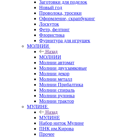
Заготовки для поделок
Новый год
Проволока, тросики
Оформление, скрапбукинг
Лоскуток
Фетр, фелтинг
Флористика
Фурнитура для игрушек
МОЛНИИ
Назад
МОЛНИИ
Молнии автомат
Молнии двухзамковые
Молнии декор
Молнии металл
Молнии Прибалтика
Молнии спираль
Молнии рулонка
Молнии трактор
МУЛИНЕ
Назад
МУЛИНЕ
Набор ниток Мулине
ПНК им.Кирова
Прочее