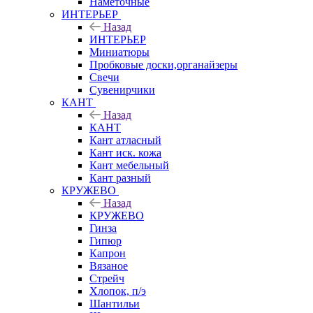
Наметочные
ИНТЕРЬЕР
Назад
ИНТЕРЬЕР
Миниатюры
Пробковые доски,органайзеры
Свечи
Сувенирчики
КАНТ
Назад
КАНТ
Кант атласный
Кант иск. кожа
Кант мебельный
Кант разный
КРУЖЕВО
Назад
КРУЖЕВО
Гинза
Гипюр
Капрон
Вязаное
Стрейч
Хлопок, п/э
Шантильи