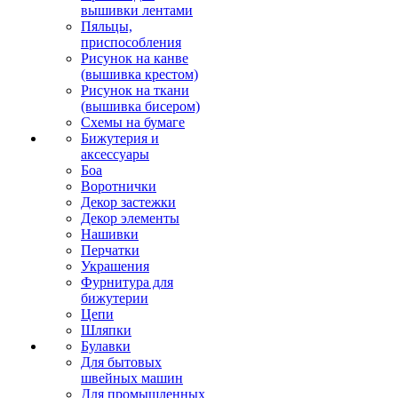
вышивки лентами
Пяльцы,
приспособления
Рисунок на канве
(вышивка крестом)
Рисунок на ткани
(вышивка бисером)
Схемы на бумаге
Бижутерия и
аксессуары
Боа
Воротнички
Декор застежки
Декор элементы
Нашивки
Перчатки
Украшения
Фурнитура для
бижутерии
Цепи
Шляпки
Булавки
Для бытовых
швейных машин
Для промышленных