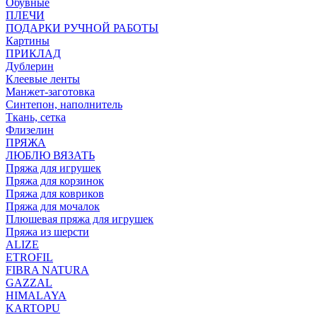
Обувные
ПЛЕЧИ
ПОДАРКИ РУЧНОЙ РАБОТЫ
Картины
ПРИКЛАД
Дублерин
Клеевые ленты
Манжет-заготовка
Синтепон, наполнитель
Ткань, сетка
Флизелин
ПРЯЖА
ЛЮБЛЮ ВЯЗАТЬ
Пряжа для игрушек
Пряжа для корзинок
Пряжа для ковриков
Пряжа для мочалок
Плюшевая пряжа для игрушек
Пряжа из шерсти
ALIZE
ETROFIL
FIBRA NATURA
GAZZAL
HIMALAYA
KARTOPU