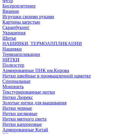
Фетр
Бисероплетение
Вязание
Игрушки своими руками
Картины шерстью
Скрапбукинг
Украшения
Шитье
НАШИВКИ, ТЕРМОАППЛИКАЦИИ
Нашивки
Термоаппликации
НИТКИ
Полиэстер
Армированные ПНК им.Кирова
Нитки швейные в промышленной намотке
Специальные
Мононить
Текстурированные нитки
Нитки Люрекс
Золотые нитки для вышивания
Нитки черные
Нитки шелковые
Нитки мятного цвета
Нитки капроновые
Армированные Китай