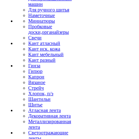
машин
Для ручного шитья
Наметочные
Миниатюры
Пробковые
доски,органайзеры
Свечи
Кант атласный
Кант иск. кожа
Кант мебельный
Кант разный
Гинза
Гипюр
Капрон
Вязаное
Стрейч
Хлопок, п/э
Шантильи
Шитье
Атласная лента
Декоративная лента
Металлизированная
лента
Светоотражающие
ленты