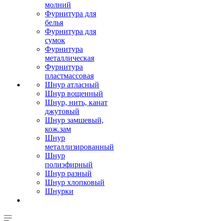
молний
Фурнитура для
белья
Фурнитура для
сумок
Фурнитура
металлическая
Фурнитура
пластмассовая
Шнур атласный
Шнур вощенный
Шнур, нить, канат
джутовый
Шнур замшевый,
кож.зам
Шнур
металлизированный
Шнур
полиэфирный
Шнур разный
Шнур хлопковый
Шнурки