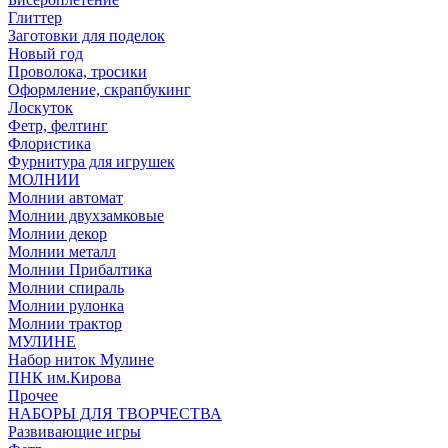
Глиттер
Заготовки для поделок
Новый год
Проволока, тросики
Оформление, скрапбукинг
Лоскуток
Фетр, фелтинг
Флористика
Фурнитура для игрушек
МОЛНИИ
Молнии автомат
Молнии двухзамковые
Молнии декор
Молнии металл
Молнии Прибалтика
Молнии спираль
Молнии рулонка
Молнии трактор
МУЛИНЕ
Набор ниток Мулине
ПНК им.Кирова
Прочее
НАБОРЫ ДЛЯ ТВОРЧЕСТВА
Развивающие игры