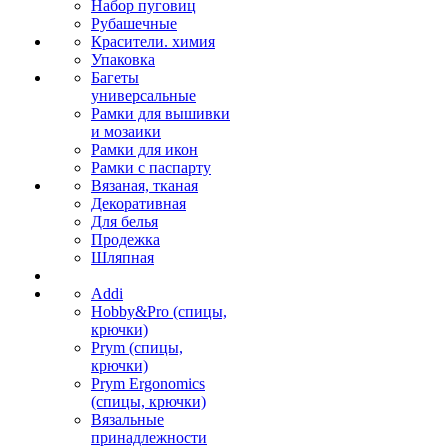
Набор пуговиц
Рубашечные
Красители. химия
Упаковка
Багеты
универсальные
Рамки для вышивки
и мозаики
Рамки для икон
Рамки с паспарту
Вязаная, тканая
Декоративная
Для белья
Продежка
Шляпная
Addi
Hobby&Pro (спицы,
крючки)
Prym (спицы,
крючки)
Prym Ergonomics
(спицы, крючки)
Вязальные
принадлежности