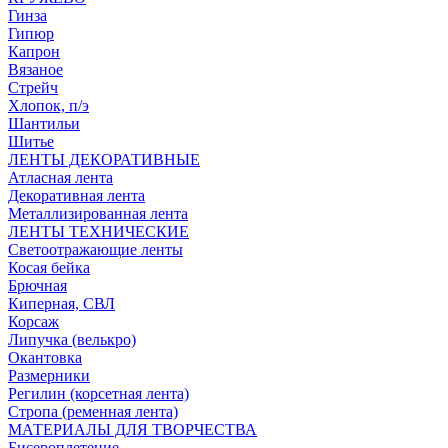
Гинза
Гипюр
Капрон
Вязаное
Стрейч
Хлопок, п/э
Шантильи
Шитье
ЛЕНТЫ ДЕКОРАТИВНЫЕ
Атласная лента
Декоративная лента
Металлизированная лента
ЛЕНТЫ ТЕХНИЧЕСКИЕ
Светоотражающие ленты
Косая бейка
Брючная
Киперная, СВЛ
Корсаж
Липучка (велькро)
Окантовка
Размерники
Регилин (корсетная лента)
Стропа (ременная лента)
МАТЕРИАЛЫ ДЛЯ ТВОРЧЕСТВА
Бисероплетение