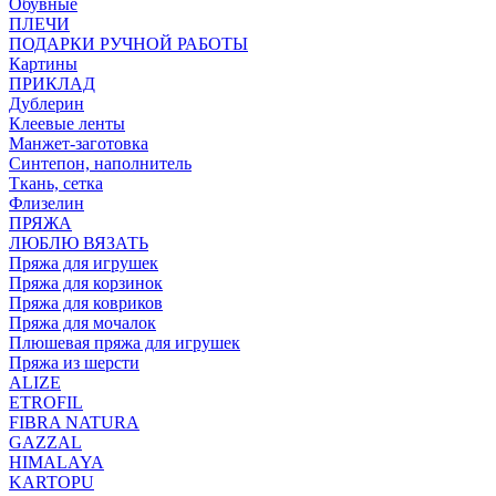
Обувные
ПЛЕЧИ
ПОДАРКИ РУЧНОЙ РАБОТЫ
Картины
ПРИКЛАД
Дублерин
Клеевые ленты
Манжет-заготовка
Синтепон, наполнитель
Ткань, сетка
Флизелин
ПРЯЖА
ЛЮБЛЮ ВЯЗАТЬ
Пряжа для игрушек
Пряжа для корзинок
Пряжа для ковриков
Пряжа для мочалок
Плюшевая пряжа для игрушек
Пряжа из шерсти
ALIZE
ETROFIL
FIBRA NATURA
GAZZAL
HIMALAYA
KARTOPU