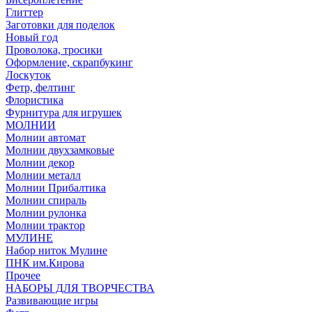
Глиттер
Заготовки для поделок
Новый год
Проволока, тросики
Оформление, скрапбукинг
Лоскуток
Фетр, фелтинг
Флористика
Фурнитура для игрушек
МОЛНИИ
Молнии автомат
Молнии двухзамковые
Молнии декор
Молнии металл
Молнии Прибалтика
Молнии спираль
Молнии рулонка
Молнии трактор
МУЛИНЕ
Набор ниток Мулине
ПНК им.Кирова
Прочее
НАБОРЫ ДЛЯ ТВОРЧЕСТВА
Развивающие игры