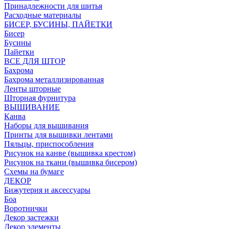
Принадлежности для шитья
Расходные материалы
БИСЕР, БУСИНЫ, ПАЙЕТКИ
Бисер
Бусины
Пайетки
ВСЕ ДЛЯ ШТОР
Бахрома
Бахрома металлизированная
Ленты шторные
Шторная фурнитура
ВЫШИВАНИЕ
Канва
Наборы для вышивания
Принты для вышивки лентами
Пяльцы, приспособления
Рисунок на канве (вышивка крестом)
Рисунок на ткани (вышивка бисером)
Схемы на бумаге
ДЕКОР
Бижутерия и аксессуары
Боа
Воротнички
Декор застежки
Декор элементы