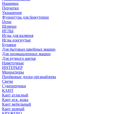
Нашивки
Перчатки
Украшения
Фурнитура для бижутерии
Цепи
Шляпки
ИГЛЫ
Иглы для валяния
Иглы изогнутые
Булавки
Для бытовых швейных машин
Для промышленных машин
Для ручного шитья
Наметочные
ИНТЕРЬЕР
Миниатюры
Пробковые доски,органайзеры
Свечи
Сувенирчики
КАНТ
Кант атласный
Кант иск. кожа
Кант мебельный
Кант разный
КРУЖЕВО