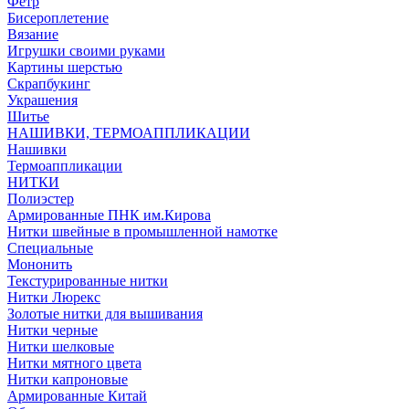
Фетр
Бисероплетение
Вязание
Игрушки своими руками
Картины шерстью
Скрапбукинг
Украшения
Шитье
НАШИВКИ, ТЕРМОАППЛИКАЦИИ
Нашивки
Термоаппликации
НИТКИ
Полиэстер
Армированные ПНК им.Кирова
Нитки швейные в промышленной намотке
Специальные
Мононить
Текстурированные нитки
Нитки Люрекс
Золотые нитки для вышивания
Нитки черные
Нитки шелковые
Нитки мятного цвета
Нитки капроновые
Армированные Китай