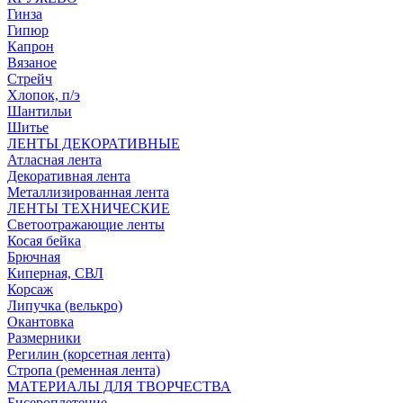
Гинза
Гипюр
Капрон
Вязаное
Стрейч
Хлопок, п/э
Шантильи
Шитье
ЛЕНТЫ ДЕКОРАТИВНЫЕ
Атласная лента
Декоративная лента
Металлизированная лента
ЛЕНТЫ ТЕХНИЧЕСКИЕ
Светоотражающие ленты
Косая бейка
Брючная
Киперная, СВЛ
Корсаж
Липучка (велькро)
Окантовка
Размерники
Регилин (корсетная лента)
Стропа (ременная лента)
МАТЕРИАЛЫ ДЛЯ ТВОРЧЕСТВА
Бисероплетение