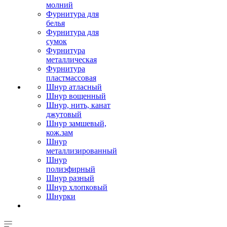
молний
Фурнитура для
белья
Фурнитура для
сумок
Фурнитура
металлическая
Фурнитура
пластмассовая
Шнур атласный
Шнур вощенный
Шнур, нить, канат
джутовый
Шнур замшевый,
кож.зам
Шнур
металлизированный
Шнур
полиэфирный
Шнур разный
Шнур хлопковый
Шнурки