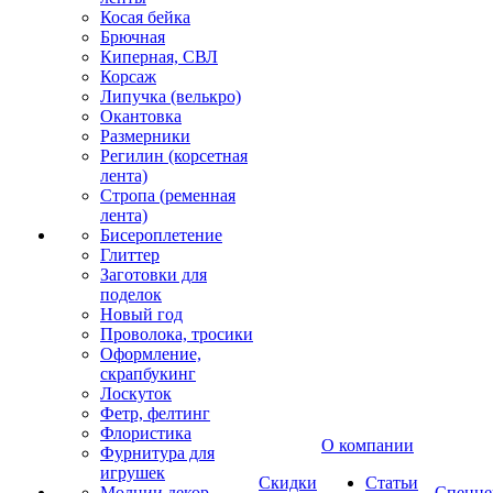
Косая бейка
Брючная
Киперная, СВЛ
Корсаж
Липучка (велькро)
Окантовка
Размерники
Регилин (корсетная
лента)
Стропа (ременная
лента)
Бисероплетение
Глиттер
Заготовки для
поделок
Новый год
Проволока, тросики
Оформление,
скрапбукинг
Лоскуток
Фетр, фелтинг
Флористика
О компании
Фурнитура для
игрушек
Скидки
Статьи
Молнии декор
Спецце