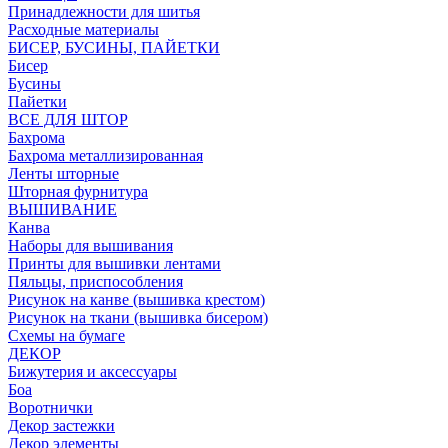
Принадлежности для шитья
Расходные материалы
БИСЕР, БУСИНЫ, ПАЙЕТКИ
Бисер
Бусины
Пайетки
ВСЕ ДЛЯ ШТОР
Бахрома
Бахрома металлизированная
Ленты шторные
Шторная фурнитура
ВЫШИВАНИЕ
Канва
Наборы для вышивания
Принты для вышивки лентами
Пяльцы, приспособления
Рисунок на канве (вышивка крестом)
Рисунок на ткани (вышивка бисером)
Схемы на бумаге
ДЕКОР
Бижутерия и аксессуары
Боа
Воротнички
Декор застежки
Декор элементы