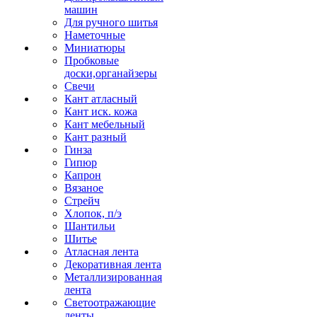
машин
Для ручного шитья
Наметочные
Миниатюры
Пробковые
доски,органайзеры
Свечи
Кант атласный
Кант иск. кожа
Кант мебельный
Кант разный
Гинза
Гипюр
Капрон
Вязаное
Стрейч
Хлопок, п/э
Шантильи
Шитье
Атласная лента
Декоративная лента
Металлизированная
лента
Светоотражающие
ленты