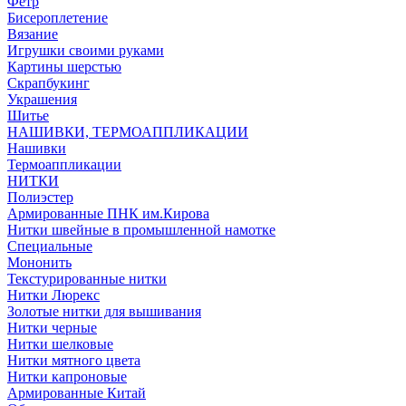
Фетр
Бисероплетение
Вязание
Игрушки своими руками
Картины шерстью
Скрапбукинг
Украшения
Шитье
НАШИВКИ, ТЕРМОАППЛИКАЦИИ
Нашивки
Термоаппликации
НИТКИ
Полиэстер
Армированные ПНК им.Кирова
Нитки швейные в промышленной намотке
Специальные
Мононить
Текстурированные нитки
Нитки Люрекс
Золотые нитки для вышивания
Нитки черные
Нитки шелковые
Нитки мятного цвета
Нитки капроновые
Армированные Китай