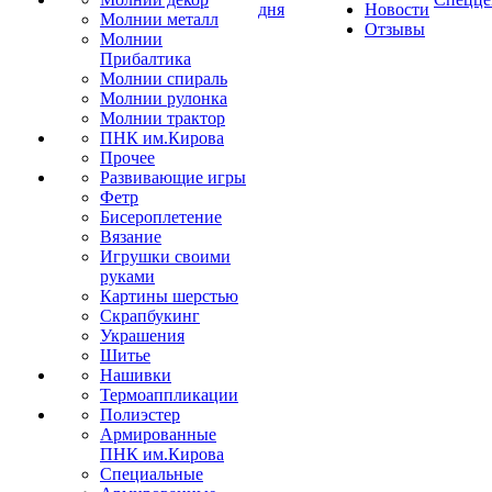
дня
Новости
Молнии металл
Отзывы
Молнии
Прибалтика
Молнии спираль
Молнии рулонка
Молнии трактор
ПНК им.Кирова
Прочее
Развивающие игры
Фетр
Бисероплетение
Вязание
Игрушки своими
руками
Картины шерстью
Скрапбукинг
Украшения
Шитье
Нашивки
Термоаппликации
Полиэстер
Армированные
ПНК им.Кирова
Специальные