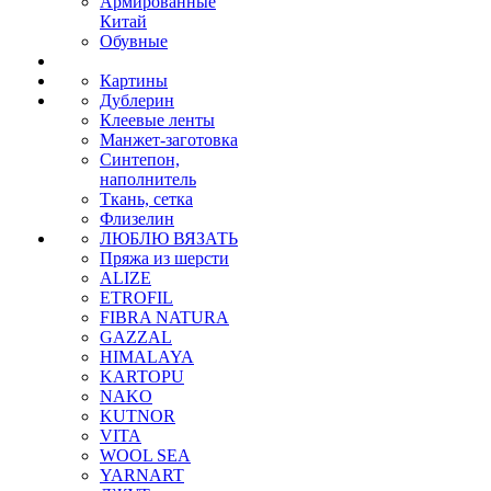
Армированные
Китай
Обувные
Картины
Дублерин
Клеевые ленты
Манжет-заготовка
Синтепон,
наполнитель
Ткань, сетка
Флизелин
ЛЮБЛЮ ВЯЗАТЬ
Пряжа из шерсти
ALIZE
ETROFIL
FIBRA NATURA
GAZZAL
HIMALAYA
KARTOPU
NAKO
KUTNOR
VITA
WOOL SEA
YARNART