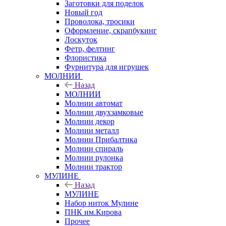
Заготовки для поделок
Новый год
Проволока, тросики
Оформление, скрапбукинг
Лоскуток
Фетр, фелтинг
Флористика
Фурнитура для игрушек
МОЛНИИ
Назад
МОЛНИИ
Молнии автомат
Молнии двухзамковые
Молнии декор
Молнии металл
Молнии Прибалтика
Молнии спираль
Молнии рулонка
Молнии трактор
МУЛИНЕ
Назад
МУЛИНЕ
Набор ниток Мулине
ПНК им.Кирова
Прочее