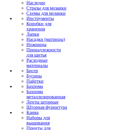
Наследие
Стразы для мозаики
Схемы для мозаики
Инструменты
Коробки для
хранения
Лапки
Насадки (матрицы)
Ножницы
Принадлежности
для шитья
Расходные
материалы
Бисер
Бусины
Пайетки
Бахрома
Бахрома
металлизированная
Ленты шторные
Шторная фурнитура
Канва
Наборы для
вышивания
Принты для