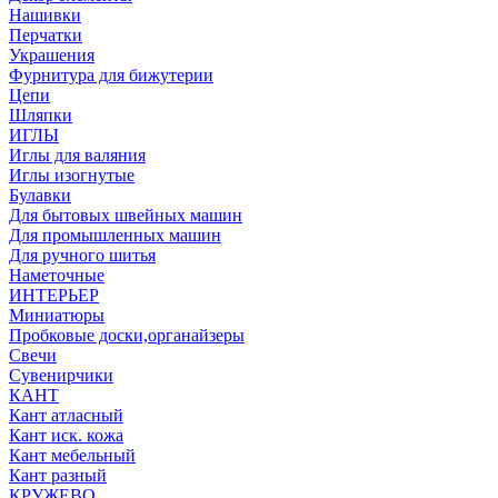
Нашивки
Перчатки
Украшения
Фурнитура для бижутерии
Цепи
Шляпки
ИГЛЫ
Иглы для валяния
Иглы изогнутые
Булавки
Для бытовых швейных машин
Для промышленных машин
Для ручного шитья
Наметочные
ИНТЕРЬЕР
Миниатюры
Пробковые доски,органайзеры
Свечи
Сувенирчики
КАНТ
Кант атласный
Кант иск. кожа
Кант мебельный
Кант разный
КРУЖЕВО