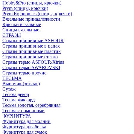
Hobby&Pro (спицы, крючки)
Prym (спицы, крючки)
Prym Ergonomics (спицы, крючки)
Вязальные принадлежности
Крючки вязальные
Спицы вязальные
СТРАЗЫ
Стразы пришивные ASFOUR
Стразы пришивные в цапах
Стразы пришивные пластик
Стразы пришивные стекло
Стразы термо ASFOUR/Xirius
Стразы термо SWAROVSKI
Стразы термо прочие
ТЕСЬМА
Вьюнчик (зиг-заг)
Сутаж
Тесьма декор
Тесьма жаккард
Тесьма золотая, серебрянная
Тесьма с помпонами
ФУРНИТУРА
Фурнитура для молний
Фурнитура для белья
Фурнитура для сумок