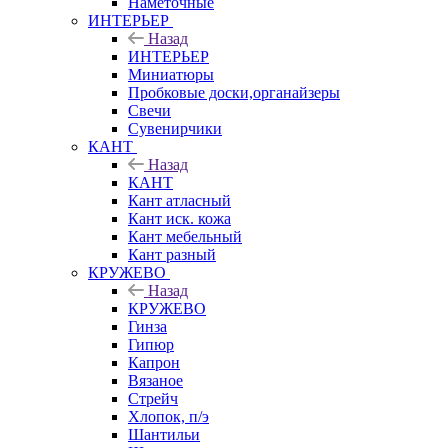
Наметочные
ИНТЕРЬЕР
Назад
ИНТЕРЬЕР
Миниатюры
Пробковые доски,органайзеры
Свечи
Сувенирчики
КАНТ
Назад
КАНТ
Кант атласный
Кант иск. кожа
Кант мебельный
Кант разный
КРУЖЕВО
Назад
КРУЖЕВО
Гинза
Гипюр
Капрон
Вязаное
Стрейч
Хлопок, п/э
Шантильи