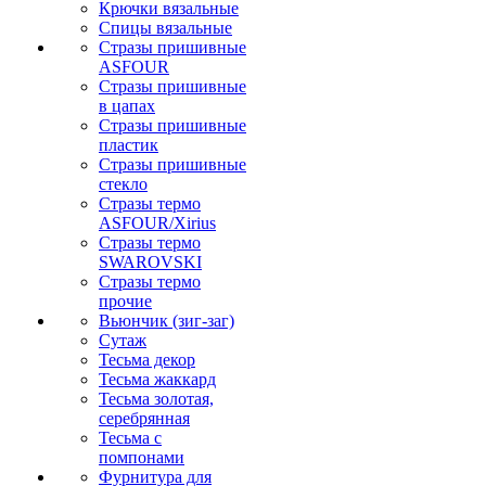
Крючки вязальные
Спицы вязальные
Стразы пришивные
ASFOUR
Стразы пришивные
в цапах
Стразы пришивные
пластик
Стразы пришивные
стекло
Стразы термо
ASFOUR/Xirius
Стразы термо
SWAROVSKI
Стразы термо
прочие
Вьюнчик (зиг-заг)
Сутаж
Тесьма декор
Тесьма жаккард
Тесьма золотая,
серебрянная
Тесьма с
помпонами
Фурнитура для