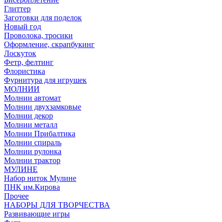
Глиттер
Заготовки для поделок
Новый год
Проволока, тросики
Оформление, скрапбукинг
Лоскуток
Фетр, фелтинг
Флористика
Фурнитура для игрушек
МОЛНИИ
Молнии автомат
Молнии двухзамковые
Молнии декор
Молнии металл
Молнии Прибалтика
Молнии спираль
Молнии рулонка
Молнии трактор
МУЛИНЕ
Набор ниток Мулине
ПНК им.Кирова
Прочее
НАБОРЫ ДЛЯ ТВОРЧЕСТВА
Развивающие игры