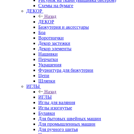
Рисунок на ткани (вышивка бисером)
Схемы на бумаге
ДЕКОР
Назад
ДЕКОР
Бижутерия и аксессуары
Боа
Воротнички
Декор застежки
Декор элементы
Нашивки
Перчатки
Украшения
Фурнитура для бижутерии
Цепи
Шляпки
ИГЛЫ
Назад
ИГЛЫ
Иглы для валяния
Иглы изогнутые
Булавки
Для бытовых швейных машин
Для промышленных машин
Для ручного шитья