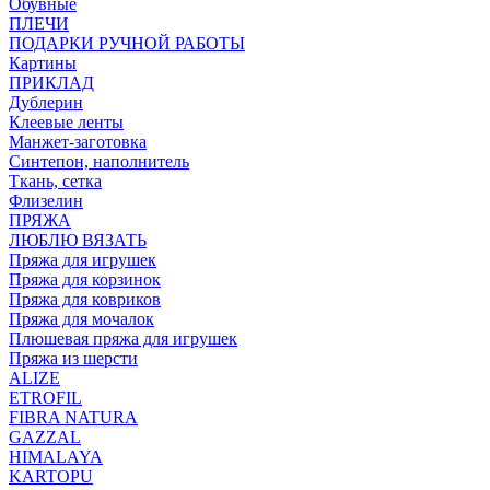
Обувные
ПЛЕЧИ
ПОДАРКИ РУЧНОЙ РАБОТЫ
Картины
ПРИКЛАД
Дублерин
Клеевые ленты
Манжет-заготовка
Синтепон, наполнитель
Ткань, сетка
Флизелин
ПРЯЖА
ЛЮБЛЮ ВЯЗАТЬ
Пряжа для игрушек
Пряжа для корзинок
Пряжа для ковриков
Пряжа для мочалок
Плюшевая пряжа для игрушек
Пряжа из шерсти
ALIZE
ETROFIL
FIBRA NATURA
GAZZAL
HIMALAYA
KARTOPU