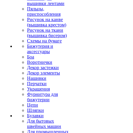
вышивки лентами
Пяльцы,
приспособления
Рисунок на канве
(вышивка крестом)
Рисунок на ткани
(вышивка бисером)
Схемы на бумаге
Бижутерия и
аксессуары
Боа
Воротнички
Декор застежки
Декор элементы
Нашивки
Перчатки
Украшения
Фурнитура для
бижутерии
Цепи
Шляпки
Булавки
Для бытовых
швейных машин
Для промышленных