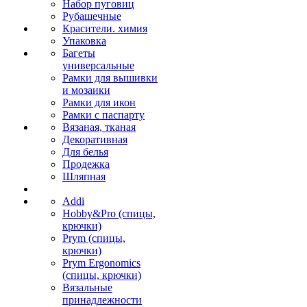
Набор пуговиц
Рубашечные
Красители. химия
Упаковка
Багеты
универсальные
Рамки для вышивки
и мозаики
Рамки для икон
Рамки с паспарту
Вязаная, тканая
Декоративная
Для белья
Продежка
Шляпная
Addi
Hobby&Pro (спицы,
крючки)
Prym (спицы,
крючки)
Prym Ergonomics
(спицы, крючки)
Вязальные
принадлежности