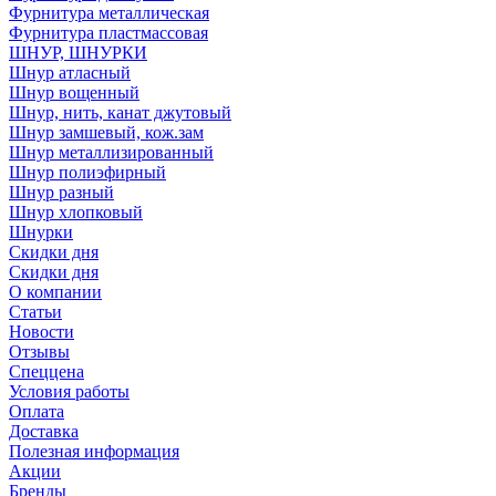
Фурнитура металлическая
Фурнитура пластмассовая
ШНУР, ШНУРКИ
Шнур атласный
Шнур вощенный
Шнур, нить, канат джутовый
Шнур замшевый, кож.зам
Шнур металлизированный
Шнур полиэфирный
Шнур разный
Шнур хлопковый
Шнурки
Скидки дня
Скидки дня
О компании
Статьи
Новости
Отзывы
Спеццена
Условия работы
Оплата
Доставка
Полезная информация
Акции
Бренды