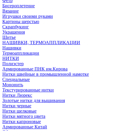
Фетр
Бисероплетение
Вязание
Игрушки своими руками
Картины шерстью
Скрапбукинг
Украшения
Шитье
НАШИВКИ, ТЕРМОАППЛИКАЦИИ
Нашивки
Термоаппликации
НИТКИ
Полиэстер
Армированные ПНК им.Кирова
Нитки швейные в промышленной намотке
Специальные
Мононить
Текстурированные нитки
Нитки Люрекс
Золотые нитки для вышивания
Нитки черные
Нитки шелковые
Нитки мятного цвета
Нитки капроновые
Армированные Китай