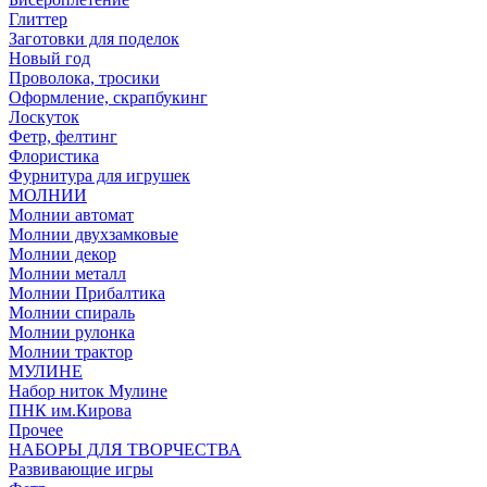
Глиттер
Заготовки для поделок
Новый год
Проволока, тросики
Оформление, скрапбукинг
Лоскуток
Фетр, фелтинг
Флористика
Фурнитура для игрушек
МОЛНИИ
Молнии автомат
Молнии двухзамковые
Молнии декор
Молнии металл
Молнии Прибалтика
Молнии спираль
Молнии рулонка
Молнии трактор
МУЛИНЕ
Набор ниток Мулине
ПНК им.Кирова
Прочее
НАБОРЫ ДЛЯ ТВОРЧЕСТВА
Развивающие игры