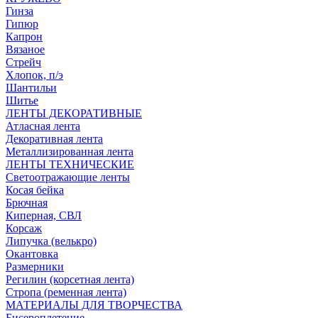
Гинза
Гипюр
Капрон
Вязаное
Стрейч
Хлопок, п/э
Шантильи
Шитье
ЛЕНТЫ ДЕКОРАТИВНЫЕ
Атласная лента
Декоративная лента
Металлизированная лента
ЛЕНТЫ ТЕХНИЧЕСКИЕ
Светоотражающие ленты
Косая бейка
Брючная
Киперная, СВЛ
Корсаж
Липучка (велькро)
Окантовка
Размерники
Регилин (корсетная лента)
Стропа (ременная лента)
МАТЕРИАЛЫ ДЛЯ ТВОРЧЕСТВА
Бисероплетение