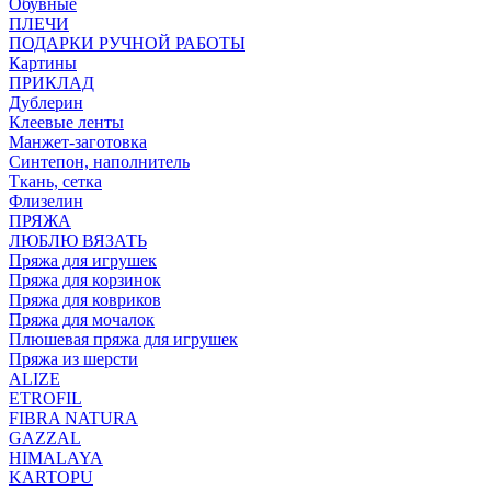
Обувные
ПЛЕЧИ
ПОДАРКИ РУЧНОЙ РАБОТЫ
Картины
ПРИКЛАД
Дублерин
Клеевые ленты
Манжет-заготовка
Синтепон, наполнитель
Ткань, сетка
Флизелин
ПРЯЖА
ЛЮБЛЮ ВЯЗАТЬ
Пряжа для игрушек
Пряжа для корзинок
Пряжа для ковриков
Пряжа для мочалок
Плюшевая пряжа для игрушек
Пряжа из шерсти
ALIZE
ETROFIL
FIBRA NATURA
GAZZAL
HIMALAYA
KARTOPU