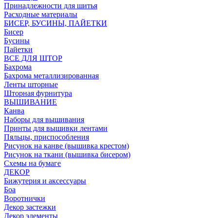
Принадлежности для шитья
Расходные материалы
БИСЕР, БУСИНЫ, ПАЙЕТКИ
Бисер
Бусины
Пайетки
ВСЕ ДЛЯ ШТОР
Бахрома
Бахрома металлизированная
Ленты шторные
Шторная фурнитура
ВЫШИВАНИЕ
Канва
Наборы для вышивания
Принты для вышивки лентами
Пяльцы, приспособления
Рисунок на канве (вышивка крестом)
Рисунок на ткани (вышивка бисером)
Схемы на бумаге
ДЕКОР
Бижутерия и аксессуары
Боа
Воротнички
Декор застежки
Декор элементы