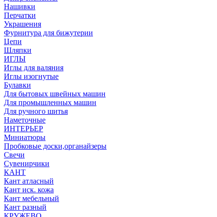
Нашивки
Перчатки
Украшения
Фурнитура для бижутерии
Цепи
Шляпки
ИГЛЫ
Иглы для валяния
Иглы изогнутые
Булавки
Для бытовых швейных машин
Для промышленных машин
Для ручного шитья
Наметочные
ИНТЕРЬЕР
Миниатюры
Пробковые доски,органайзеры
Свечи
Сувенирчики
КАНТ
Кант атласный
Кант иск. кожа
Кант мебельный
Кант разный
КРУЖЕВО