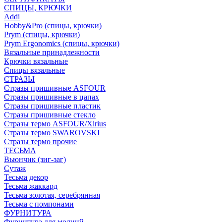
СПИЦЫ, КРЮЧКИ
Addi
Hobby&Pro (спицы, крючки)
Prym (спицы, крючки)
Prym Ergonomics (спицы, крючки)
Вязальные принадлежности
Крючки вязальные
Спицы вязальные
СТРАЗЫ
Стразы пришивные ASFOUR
Стразы пришивные в цапах
Стразы пришивные пластик
Стразы пришивные стекло
Стразы термо ASFOUR/Xirius
Стразы термо SWAROVSKI
Стразы термо прочие
ТЕСЬМА
Вьюнчик (зиг-заг)
Сутаж
Тесьма декор
Тесьма жаккард
Тесьма золотая, серебрянная
Тесьма с помпонами
ФУРНИТУРА
Фурнитура для молний