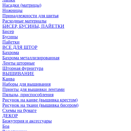
Насадки (матрицы)
Ножницы
Принадлежности для шитья
Расходные материалы
БИСЕР, БУСИНЫ, ПАЙЕТКИ
Бисер
Бусины
Пайетки
ВСЕ ДЛЯ ШТОР
Бахрома
Бахрома металлизированная
Ленты шторные
Шторная фурнитура
ВЫШИВАНИЕ
Канва
Наборы для вышивания
Принты для вышивки лентами
Пяльцы, приспособления
Рисунок на канве (вышивка крестом)
Рисунок на ткани (вышивка бисером)
Схемы на бумаге
ДЕКОР
Бижутерия и аксессуары
Боа