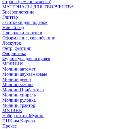
Стропа (ременная лента)
МАТЕРИАЛЫ ДЛЯ ТВОРЧЕСТВА
Бисероплетение
Глиттер
Заготовки для поделок
Новый год
Проволока, тросики
Оформление, скрапбукинг
Лоскуток
Фетр, фелтинг
Флористика
Фурнитура для игрушек
МОЛНИИ
Молнии автомат
Молнии двухзамковые
Молнии декор
Молнии металл
Молнии Прибалтика
Молнии спираль
Молнии рулонка
Молнии трактор
МУЛИНЕ
Набор ниток Мулине
ПНК им.Кирова
Прочее