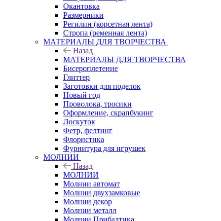
Окантовка
Размерники
Регилин (корсетная лента)
Стропа (ременная лента)
МАТЕРИАЛЫ ДЛЯ ТВОРЧЕСТВА
Назад
МАТЕРИАЛЫ ДЛЯ ТВОРЧЕСТВА
Бисероплетение
Глиттер
Заготовки для поделок
Новый год
Проволока, тросики
Оформление, скрапбукинг
Лоскуток
Фетр, фелтинг
Флористика
Фурнитура для игрушек
МОЛНИИ
Назад
МОЛНИИ
Молнии автомат
Молнии двухзамковые
Молнии декор
Молнии металл
Молнии Прибалтика