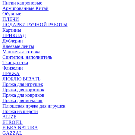
Нитки капроновые
Армированные Китай
Обувные
ПЛЕЧИ
ПОДАРКИ РУЧНОЙ РАБОТЫ
Картины
ПРИКЛАД
Дублерин
Клеевые ленты
Манжет-заготовка
Синтепон, наполнитель
Ткань, сетка
Флизелин
ПРЯЖА
ЛЮБЛЮ ВЯЗАТЬ
Пряжа для игрушек
Пряжа для корзинок
Пряжа для ковриков
Пряжа для мочалок
Плюшевая пряжа для игрушек
Пряжа из шерсти
ALIZE
ETROFIL
FIBRA NATURA
GAZZAL