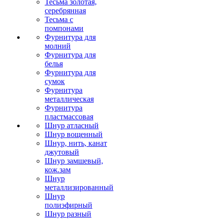
Тесьма золотая,
серебрянная
Тесьма с
помпонами
Фурнитура для
молний
Фурнитура для
белья
Фурнитура для
сумок
Фурнитура
металлическая
Фурнитура
пластмассовая
Шнур атласный
Шнур вощенный
Шнур, нить, канат
джутовый
Шнур замшевый,
кож.зам
Шнур
металлизированный
Шнур
полиэфирный
Шнур разный