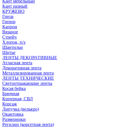
Кант мебельный
Кант разный
КРУЖЕВО
Гинза
Гипюр
Капрон
Вязаное
Стрейч
Хлопок, п/э
Шантильи
Шитье
ЛЕНТЫ ДЕКОРАТИВНЫЕ
Атласная лента
Декоративная лента
Металлизированная лента
ЛЕНТЫ ТЕХНИЧЕСКИЕ
Светоотражающие ленты
Косая бейка
Брючная
Киперная, СВЛ
Корсаж
Липучка (велькро)
Окантовка
Размерники
Регилин (корсетная лента)