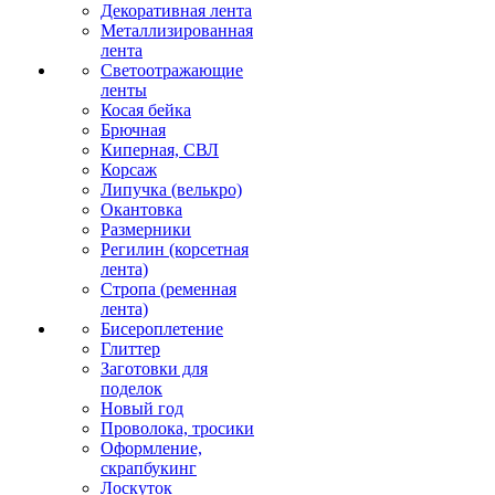
Декоративная лента
Металлизированная
лента
Светоотражающие
ленты
Косая бейка
Брючная
Киперная, СВЛ
Корсаж
Липучка (велькро)
Окантовка
Размерники
Регилин (корсетная
лента)
Стропа (ременная
лента)
Бисероплетение
Глиттер
Заготовки для
поделок
Новый год
Проволока, тросики
Оформление,
скрапбукинг
Лоскуток