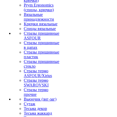
крючки)
Prym Ergonomics
(спицы, крючки)
Вязальные
принадлежности
Крючки вязальные
Спицы вязальные
Стразы пришивные
ASFOUR
Стразы пришивные
в цапах
Стразы пришивные
пластик
Стразы пришивные
стекло
Стразы термо
ASFOUR/Xirius
Стразы термо
SWAROVSKI
Стразы термо
прочие
Вьюнчик (зиг-заг)
Сутаж
Тесьма декор
Тесьма жаккард