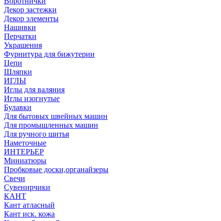
Воротнички
Декор застежки
Декор элементы
Нашивки
Перчатки
Украшения
Фурнитура для бижутерии
Цепи
Шляпки
ИГЛЫ
Иглы для валяния
Иглы изогнутые
Булавки
Для бытовых швейных машин
Для промышленных машин
Для ручного шитья
Наметочные
ИНТЕРЬЕР
Миниатюры
Пробковые доски,органайзеры
Свечи
Сувенирчики
КАНТ
Кант атласный
Кант иск. кожа