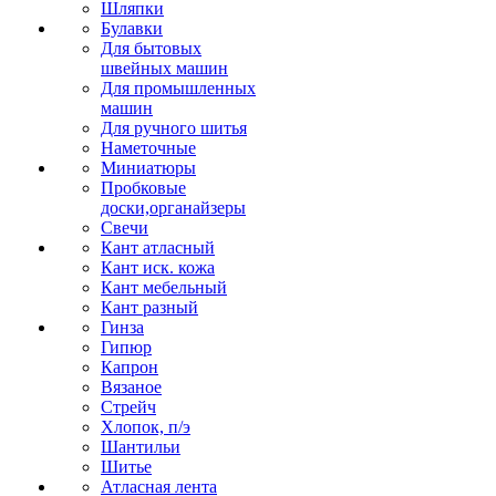
Шляпки
Булавки
Для бытовых
швейных машин
Для промышленных
машин
Для ручного шитья
Наметочные
Миниатюры
Пробковые
доски,органайзеры
Свечи
Кант атласный
Кант иск. кожа
Кант мебельный
Кант разный
Гинза
Гипюр
Капрон
Вязаное
Стрейч
Хлопок, п/э
Шантильи
Шитье
Атласная лента