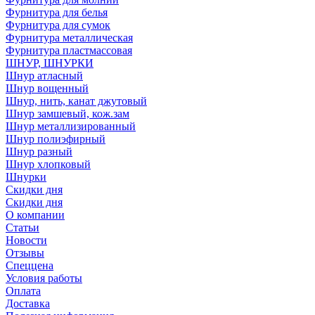
Фурнитура для белья
Фурнитура для сумок
Фурнитура металлическая
Фурнитура пластмассовая
ШНУР, ШНУРКИ
Шнур атласный
Шнур вощенный
Шнур, нить, канат джутовый
Шнур замшевый, кож.зам
Шнур металлизированный
Шнур полиэфирный
Шнур разный
Шнур хлопковый
Шнурки
Скидки дня
Скидки дня
О компании
Статьи
Новости
Отзывы
Спеццена
Условия работы
Оплата
Доставка