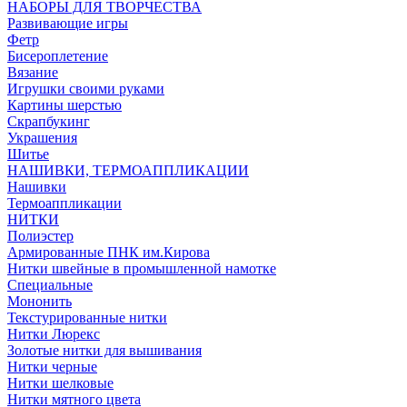
НАБОРЫ ДЛЯ ТВОРЧЕСТВА
Развивающие игры
Фетр
Бисероплетение
Вязание
Игрушки своими руками
Картины шерстью
Скрапбукинг
Украшения
Шитье
НАШИВКИ, ТЕРМОАППЛИКАЦИИ
Нашивки
Термоаппликации
НИТКИ
Полиэстер
Армированные ПНК им.Кирова
Нитки швейные в промышленной намотке
Специальные
Мононить
Текстурированные нитки
Нитки Люрекс
Золотые нитки для вышивания
Нитки черные
Нитки шелковые
Нитки мятного цвета