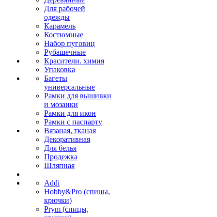
Для рабочей
одежды
Карамель
Костюмные
Набор пуговиц
Рубашечные
Красители. химия
Упаковка
Багеты
универсальные
Рамки для вышивки
и мозаики
Рамки для икон
Рамки с паспарту
Вязаная, тканая
Декоративная
Для белья
Продежка
Шляпная
Addi
Hobby&Pro (спицы,
крючки)
Prym (спицы,