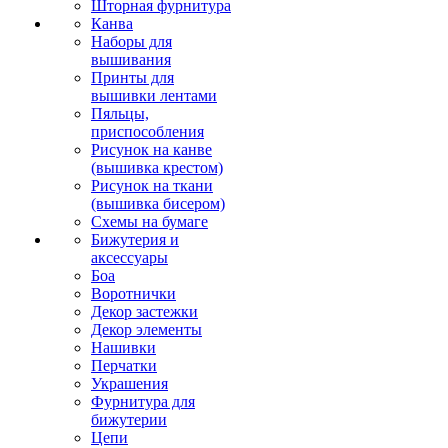
Шторная фурнитура
Канва
Наборы для
вышивания
Принты для
вышивки лентами
Пяльцы,
приспособления
Рисунок на канве
(вышивка крестом)
Рисунок на ткани
(вышивка бисером)
Схемы на бумаге
Бижутерия и
аксессуары
Боа
Воротнички
Декор застежки
Декор элементы
Нашивки
Перчатки
Украшения
Фурнитура для
бижутерии
Цепи