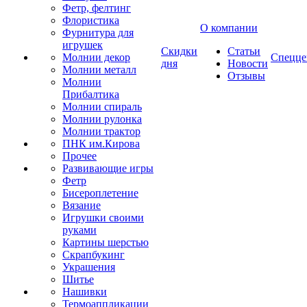
Фетр, фелтинг
Флористика
О компании
Фурнитура для
игрушек
Скидки
Статьи
Молнии декор
Спецце
дня
Новости
Молнии металл
Отзывы
Молнии
Прибалтика
Молнии спираль
Молнии рулонка
Молнии трактор
ПНК им.Кирова
Прочее
Развивающие игры
Фетр
Бисероплетение
Вязание
Игрушки своими
руками
Картины шерстью
Скрапбукинг
Украшения
Шитье
Нашивки
Термоаппликации