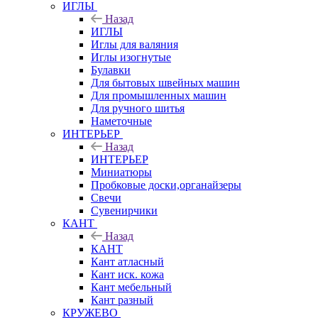
ИГЛЫ
Назад
ИГЛЫ
Иглы для валяния
Иглы изогнутые
Булавки
Для бытовых швейных машин
Для промышленных машин
Для ручного шитья
Наметочные
ИНТЕРЬЕР
Назад
ИНТЕРЬЕР
Миниатюры
Пробковые доски,органайзеры
Свечи
Сувенирчики
КАНТ
Назад
КАНТ
Кант атласный
Кант иск. кожа
Кант мебельный
Кант разный
КРУЖЕВО