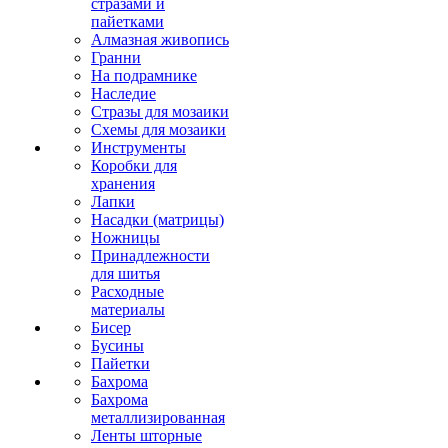
стразами и
пайетками
Алмазная живопись
Гранни
На подрамнике
Наследие
Стразы для мозаики
Схемы для мозаики
Инструменты
Коробки для
хранения
Лапки
Насадки (матрицы)
Ножницы
Принадлежности
для шитья
Расходные
материалы
Бисер
Бусины
Пайетки
Бахрома
Бахрома
металлизированная
Ленты шторные