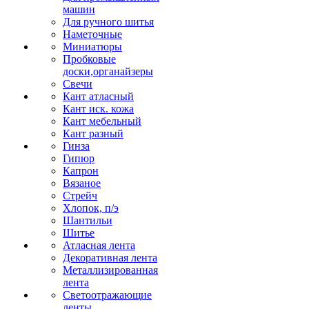
машин
Для ручного шитья
Наметочные
Миниатюры
Пробковые
доски,органайзеры
Свечи
Кант атласный
Кант иск. кожа
Кант мебельный
Кант разный
Гинза
Гипюр
Капрон
Вязаное
Стрейч
Хлопок, п/э
Шантильи
Шитье
Атласная лента
Декоративная лента
Металлизированная
лента
Светоотражающие
ленты