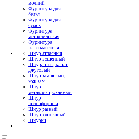
молний
Фурнитура для
белья
Фурнитура для
сумок
Фурнитура
металлическая
Фурнитура
пластмассовая
Шнур атласный
Шнур вощенный
Шнур, нить, канат
джутовый
Шнур замшевый,
кож.зам
Шнур
металлизированный
Шнур
полиэфирный
Шнур разный
Шнур хлопковый
Шнурки