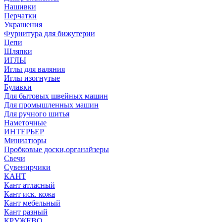
Нашивки
Перчатки
Украшения
Фурнитура для бижутерии
Цепи
Шляпки
ИГЛЫ
Иглы для валяния
Иглы изогнутые
Булавки
Для бытовых швейных машин
Для промышленных машин
Для ручного шитья
Наметочные
ИНТЕРЬЕР
Миниатюры
Пробковые доски,органайзеры
Свечи
Сувенирчики
КАНТ
Кант атласный
Кант иск. кожа
Кант мебельный
Кант разный
КРУЖЕВО