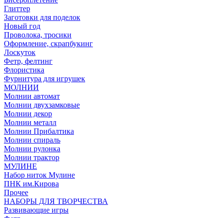
Глиттер
Заготовки для поделок
Новый год
Проволока, тросики
Оформление, скрапбукинг
Лоскуток
Фетр, фелтинг
Флористика
Фурнитура для игрушек
МОЛНИИ
Молнии автомат
Молнии двухзамковые
Молнии декор
Молнии металл
Молнии Прибалтика
Молнии спираль
Молнии рулонка
Молнии трактор
МУЛИНЕ
Набор ниток Мулине
ПНК им.Кирова
Прочее
НАБОРЫ ДЛЯ ТВОРЧЕСТВА
Развивающие игры