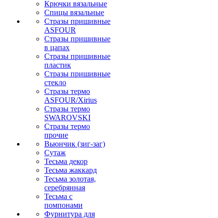
Крючки вязальные
Спицы вязальные
Стразы пришивные
ASFOUR
Стразы пришивные
в цапах
Стразы пришивные
пластик
Стразы пришивные
стекло
Стразы термо
ASFOUR/Xirius
Стразы термо
SWAROVSKI
Стразы термо
прочие
Вьюнчик (зиг-заг)
Сутаж
Тесьма декор
Тесьма жаккард
Тесьма золотая,
серебрянная
Тесьма с
помпонами
Фурнитура для