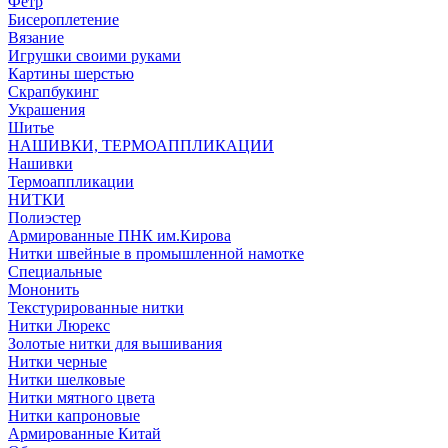
Фетр
Бисероплетение
Вязание
Игрушки своими руками
Картины шерстью
Скрапбукинг
Украшения
Шитье
НАШИВКИ, ТЕРМОАППЛИКАЦИИ
Нашивки
Термоаппликации
НИТКИ
Полиэстер
Армированные ПНК им.Кирова
Нитки швейные в промышленной намотке
Специальные
Мононить
Текстурированные нитки
Нитки Люрекс
Золотые нитки для вышивания
Нитки черные
Нитки шелковые
Нитки мятного цвета
Нитки капроновые
Армированные Китай