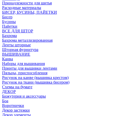
Принадлежности для шитья
Расходные материалы
БИСЕР, БУСИНЫ, ПАЙЕТКИ
Бисер
Бусины
Пайетки
ВСЕ ДЛЯ ШТОР
Бахрома
Бахрома металлизированная
Ленты шторные
Шторная фурнитура
ВЫШИВАНИЕ
Канва
Наборы для вышивания
Принты для вышивки лентами
Пяльцы, приспособления
Рисунок на канве (вышивка крестом)
Рисунок на ткани (вышивка бисером)
Схемы на бумаге
ДЕКОР
Бижутерия и аксессуары
Боа
Воротнички
Декор застежки
Декор элементы