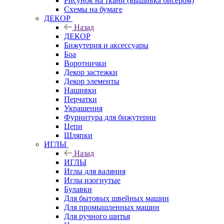
Рисунок на ткани (вышивка бисером)
Схемы на бумаге
ДЕКОР
Назад
ДЕКОР
Бижутерия и аксессуары
Боа
Воротнички
Декор застежки
Декор элементы
Нашивки
Перчатки
Украшения
Фурнитура для бижутерии
Цепи
Шляпки
ИГЛЫ
Назад
ИГЛЫ
Иглы для валяния
Иглы изогнутые
Булавки
Для бытовых швейных машин
Для промышленных машин
Для ручного шитья