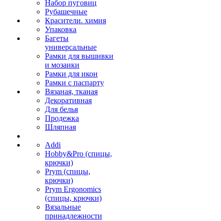
Набор пуговиц
Рубашечные
Красители. химия
Упаковка
Багеты
универсальные
Рамки для вышивки
и мозаики
Рамки для икон
Рамки с паспарту
Вязаная, тканая
Декоративная
Для белья
Продежка
Шляпная
Addi
Hobby&Pro (спицы,
крючки)
Prym (спицы,
крючки)
Prym Ergonomics
(спицы, крючки)
Вязальные
принадлежности