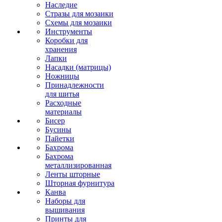
Наследие
Стразы для мозаики
Схемы для мозаики
Инструменты
Коробки для
хранения
Лапки
Насадки (матрицы)
Ножницы
Принадлежности
для шитья
Расходные
материалы
Бисер
Бусины
Пайетки
Бахрома
Бахрома
металлизированная
Ленты шторные
Шторная фурнитура
Канва
Наборы для
вышивания
Принты для