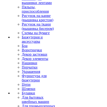
вышивки лентами
Пяльцы,
приспособления
Рисунок на канве
(вышивка крестом)
Рисунок на ткани
(вышивка бисером)
Схемы на бумаге
Бижутерия и
аксессуары
Боа
Воротнички
Декор застежки
Декор элементы
Нашивки
Перчатки
Украшения
Фурнитура для
бижутерии
Цепи
Шляпки
Булавки
Для бытовых
швейных машин
Для промышленных