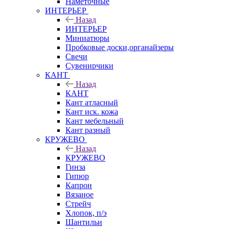
Наметочные
ИНТЕРЬЕР
Назад
ИНТЕРЬЕР
Миниатюры
Пробковые доски,органайзеры
Свечи
Сувенирчики
КАНТ
Назад
КАНТ
Кант атласный
Кант иск. кожа
Кант мебельный
Кант разный
КРУЖЕВО
Назад
КРУЖЕВО
Гинза
Гипюр
Капрон
Вязаное
Стрейч
Хлопок, п/э
Шантильи