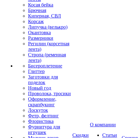
Косая бейка
Брючная
Киперная, СВЛ
Корсаж
Липучка (велькро)
Окантовка
Размерники
Регилин (корсетная
лента)
Стропа (ременная
лента)
Бисероплетение
Глиттер
Заготовки для
поделок
Новый год
Проволока, тросики
Оформление,
скрапбукинг
Лоскуток
Фетр, фелтинг
Флористика
О компании
Фурнитура для
игрушек
Скидки
Статьи
Молнии декор
Спецце