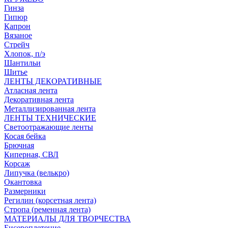
Гинза
Гипюр
Капрон
Вязаное
Стрейч
Хлопок, п/э
Шантильи
Шитье
ЛЕНТЫ ДЕКОРАТИВНЫЕ
Атласная лента
Декоративная лента
Металлизированная лента
ЛЕНТЫ ТЕХНИЧЕСКИЕ
Светоотражающие ленты
Косая бейка
Брючная
Киперная, СВЛ
Корсаж
Липучка (велькро)
Окантовка
Размерники
Регилин (корсетная лента)
Стропа (ременная лента)
МАТЕРИАЛЫ ДЛЯ ТВОРЧЕСТВА
Бисероплетение