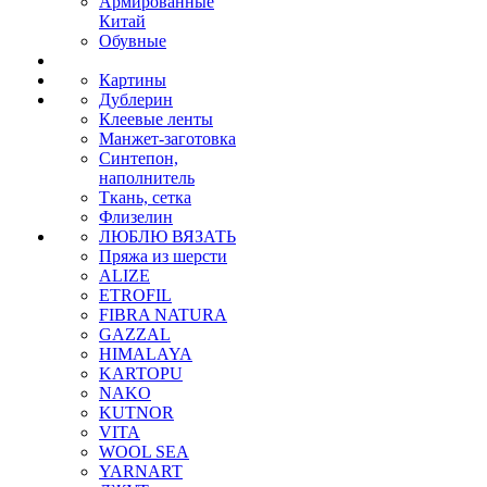
Армированные
Китай
Обувные
Картины
Дублерин
Клеевые ленты
Манжет-заготовка
Синтепон,
наполнитель
Ткань, сетка
Флизелин
ЛЮБЛЮ ВЯЗАТЬ
Пряжа из шерсти
ALIZE
ETROFIL
FIBRA NATURA
GAZZAL
HIMALAYA
KARTOPU
NAKO
KUTNOR
VITA
WOOL SEA
YARNART