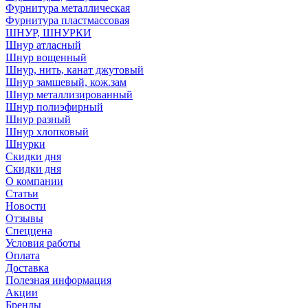
Фурнитура металлическая
Фурнитура пластмассовая
ШНУР, ШНУРКИ
Шнур атласный
Шнур вощенный
Шнур, нить, канат джутовый
Шнур замшевый, кож.зам
Шнур металлизированный
Шнур полиэфирный
Шнур разный
Шнур хлопковый
Шнурки
Скидки дня
Скидки дня
О компании
Статьи
Новости
Отзывы
Спеццена
Условия работы
Оплата
Доставка
Полезная информация
Акции
Бренды