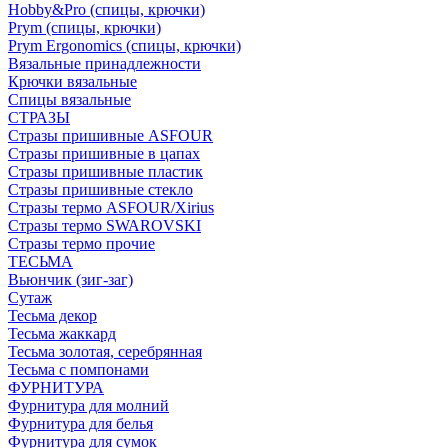
Hobby&Pro (спицы, крючки)
Prym (спицы, крючки)
Prym Ergonomics (спицы, крючки)
Вязальные принадлежности
Крючки вязальные
Спицы вязальные
СТРАЗЫ
Стразы пришивные ASFOUR
Стразы пришивные в цапах
Стразы пришивные пластик
Стразы пришивные стекло
Стразы термо ASFOUR/Xirius
Стразы термо SWAROVSKI
Стразы термо прочие
ТЕСЬМА
Вьюнчик (зиг-заг)
Сутаж
Тесьма декор
Тесьма жаккард
Тесьма золотая, серебрянная
Тесьма с помпонами
ФУРНИТУРА
Фурнитура для молний
Фурнитура для белья
Фурнитура для сумок