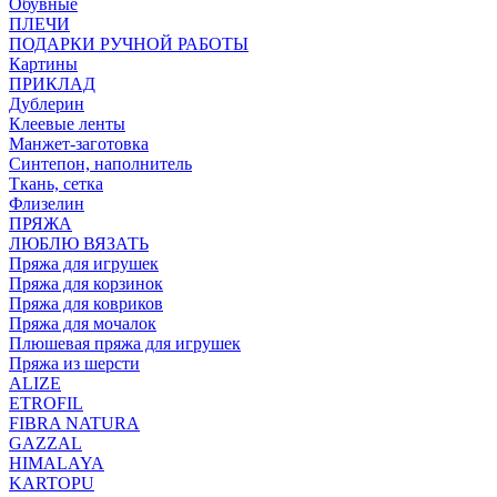
Обувные
ПЛЕЧИ
ПОДАРКИ РУЧНОЙ РАБОТЫ
Картины
ПРИКЛАД
Дублерин
Клеевые ленты
Манжет-заготовка
Синтепон, наполнитель
Ткань, сетка
Флизелин
ПРЯЖА
ЛЮБЛЮ ВЯЗАТЬ
Пряжа для игрушек
Пряжа для корзинок
Пряжа для ковриков
Пряжа для мочалок
Плюшевая пряжа для игрушек
Пряжа из шерсти
ALIZE
ETROFIL
FIBRA NATURA
GAZZAL
HIMALAYA
KARTOPU