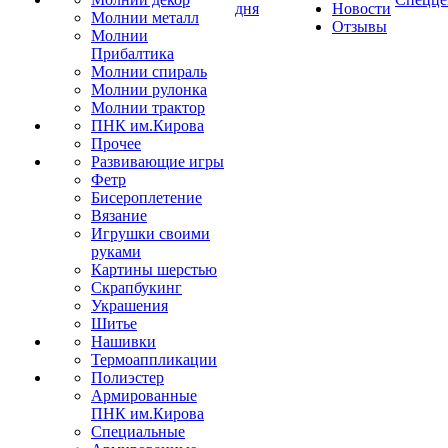
дня
Новости
Молнии металл
Отзывы
Молнии
Прибалтика
Молнии спираль
Молнии рулонка
Молнии трактор
ПНК им.Кирова
Прочее
Развивающие игры
Фетр
Бисероплетение
Вязание
Игрушки своими
руками
Картины шерстью
Скрапбукинг
Украшения
Шитье
Нашивки
Термоаппликации
Полиэстер
Армированные
ПНК им.Кирова
Специальные