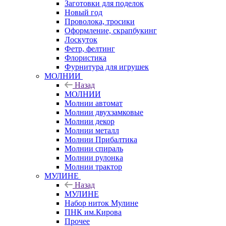
Заготовки для поделок
Новый год
Проволока, тросики
Оформление, скрапбукинг
Лоскуток
Фетр, фелтинг
Флористика
Фурнитура для игрушек
МОЛНИИ
Назад
МОЛНИИ
Молнии автомат
Молнии двухзамковые
Молнии декор
Молнии металл
Молнии Прибалтика
Молнии спираль
Молнии рулонка
Молнии трактор
МУЛИНЕ
Назад
МУЛИНЕ
Набор ниток Мулине
ПНК им.Кирова
Прочее