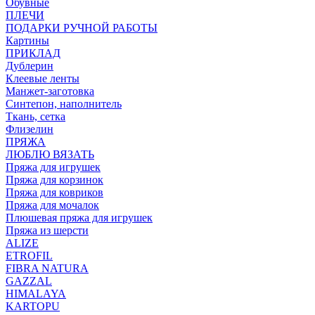
Обувные
ПЛЕЧИ
ПОДАРКИ РУЧНОЙ РАБОТЫ
Картины
ПРИКЛАД
Дублерин
Клеевые ленты
Манжет-заготовка
Синтепон, наполнитель
Ткань, сетка
Флизелин
ПРЯЖА
ЛЮБЛЮ ВЯЗАТЬ
Пряжа для игрушек
Пряжа для корзинок
Пряжа для ковриков
Пряжа для мочалок
Плюшевая пряжа для игрушек
Пряжа из шерсти
ALIZE
ETROFIL
FIBRA NATURA
GAZZAL
HIMALAYA
KARTOPU