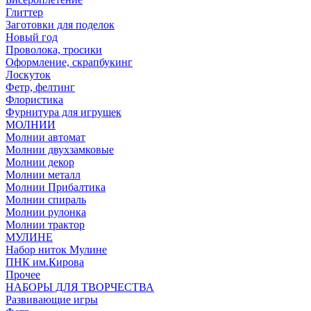
Глиттер
Заготовки для поделок
Новый год
Проволока, тросики
Оформление, скрапбукинг
Лоскуток
Фетр, фелтинг
Флористика
Фурнитура для игрушек
МОЛНИИ
Молнии автомат
Молнии двухзамковые
Молнии декор
Молнии металл
Молнии Прибалтика
Молнии спираль
Молнии рулонка
Молнии трактор
МУЛИНЕ
Набор ниток Мулине
ПНК им.Кирова
Прочее
НАБОРЫ ДЛЯ ТВОРЧЕСТВА
Развивающие игры