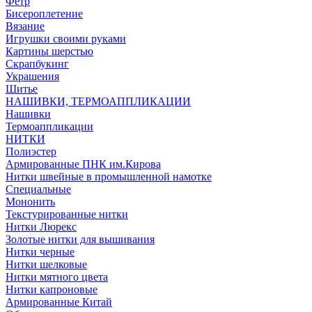
Фетр
Бисероплетение
Вязание
Игрушки своими руками
Картины шерстью
Скрапбукинг
Украшения
Шитье
НАШИВКИ, ТЕРМОАППЛИКАЦИИ
Нашивки
Термоаппликации
НИТКИ
Полиэстер
Армированные ПНК им.Кирова
Нитки швейные в промышленной намотке
Специальные
Мононить
Текстурированные нитки
Нитки Люрекс
Золотые нитки для вышивания
Нитки черные
Нитки шелковые
Нитки мятного цвета
Нитки капроновые
Армированные Китай