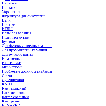
Нашивки
Перчатки
Украшения
Фурнитура для бижутерии
Цепи
Шляпки
ИГЛЫ
Иглы для валяния
Иглы изогнутые
Булавки
Для бытовых швейных машин
Для промышленных машин
Для ручного шитья
Наметочные
ИНТЕРЬЕР
Миниатюры
Пробковые доски,органайзеры
Свечи
Сувенирчики
КАНТ
Кант атласный
Кант иск. кожа
Кант мебельный
Кант разный
КРУЖЕВО