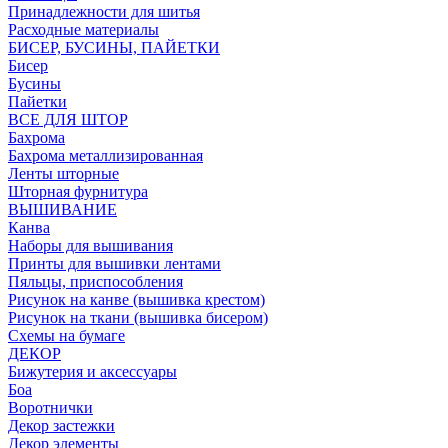
Принадлежности для шитья
Расходные материалы
БИСЕР, БУСИНЫ, ПАЙЕТКИ
Бисер
Бусины
Пайетки
ВСЕ ДЛЯ ШТОР
Бахрома
Бахрома металлизированная
Ленты шторные
Шторная фурнитура
ВЫШИВАНИЕ
Канва
Наборы для вышивания
Принты для вышивки лентами
Пяльцы, приспособления
Рисунок на канве (вышивка крестом)
Рисунок на ткани (вышивка бисером)
Схемы на бумаге
ДЕКОР
Бижутерия и аксессуары
Боа
Воротнички
Декор застежки
Декор элементы