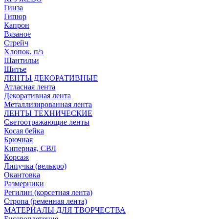
Гинза
Гипюр
Капрон
Вязаное
Стрейч
Хлопок, п/э
Шантильи
Шитье
ЛЕНТЫ ДЕКОРАТИВНЫЕ
Атласная лента
Декоративная лента
Металлизированная лента
ЛЕНТЫ ТЕХНИЧЕСКИЕ
Светоотражающие ленты
Косая бейка
Брючная
Киперная, СВЛ
Корсаж
Липучка (велькро)
Окантовка
Размерники
Регилин (корсетная лента)
Стропа (ременная лента)
МАТЕРИАЛЫ ДЛЯ ТВОРЧЕСТВА
Бисероплетение