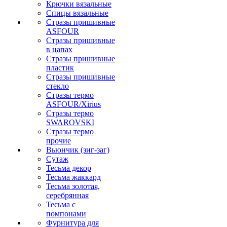
Крючки вязальные
Спицы вязальные
Стразы пришивные
ASFOUR
Стразы пришивные
в цапах
Стразы пришивные
пластик
Стразы пришивные
стекло
Стразы термо
ASFOUR/Xirius
Стразы термо
SWAROVSKI
Стразы термо
прочие
Вьюнчик (зиг-заг)
Сутаж
Тесьма декор
Тесьма жаккард
Тесьма золотая,
серебрянная
Тесьма с
помпонами
Фурнитура для