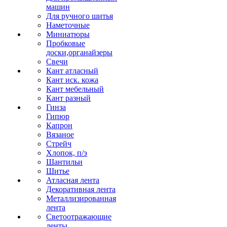
машин
Для ручного шитья
Наметочные
Миниатюры
Пробковые
доски,органайзеры
Свечи
Кант атласный
Кант иск. кожа
Кант мебельный
Кант разный
Гинза
Гипюр
Капрон
Вязаное
Стрейч
Хлопок, п/э
Шантильи
Шитье
Атласная лента
Декоративная лента
Металлизированная
лента
Светоотражающие
ленты