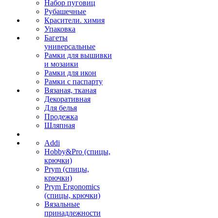
Набор пуговиц
Рубашечные
Красители. химия
Упаковка
Багеты
универсальные
Рамки для вышивки
и мозаики
Рамки для икон
Рамки с паспарту
Вязаная, тканая
Декоративная
Для белья
Продежка
Шляпная
Addi
Hobby&Pro (спицы,
крючки)
Prym (спицы,
крючки)
Prym Ergonomics
(спицы, крючки)
Вязальные
принадлежности