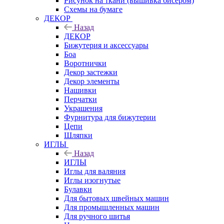
Рисунок на ткани (вышивка бисером)
Схемы на бумаге
ДЕКОР
Назад
ДЕКОР
Бижутерия и аксессуары
Боа
Воротнички
Декор застежки
Декор элементы
Нашивки
Перчатки
Украшения
Фурнитура для бижутерии
Цепи
Шляпки
ИГЛЫ
Назад
ИГЛЫ
Иглы для валяния
Иглы изогнутые
Булавки
Для бытовых швейных машин
Для промышленных машин
Для ручного шитья