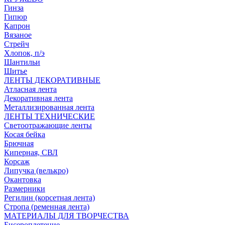
Гинза
Гипюр
Капрон
Вязаное
Стрейч
Хлопок, п/э
Шантильи
Шитье
ЛЕНТЫ ДЕКОРАТИВНЫЕ
Атласная лента
Декоративная лента
Металлизированная лента
ЛЕНТЫ ТЕХНИЧЕСКИЕ
Светоотражающие ленты
Косая бейка
Брючная
Киперная, СВЛ
Корсаж
Липучка (велькро)
Окантовка
Размерники
Регилин (корсетная лента)
Стропа (ременная лента)
МАТЕРИАЛЫ ДЛЯ ТВОРЧЕСТВА
Бисероплетение