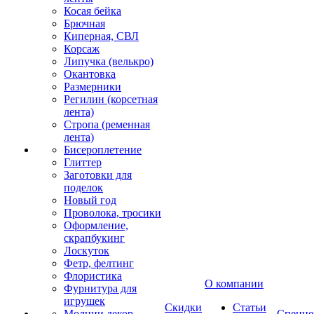
Косая бейка
Брючная
Киперная, СВЛ
Корсаж
Липучка (велькро)
Окантовка
Размерники
Регилин (корсетная
лента)
Стропа (ременная
лента)
Бисероплетение
Глиттер
Заготовки для
поделок
Новый год
Проволока, тросики
Оформление,
скрапбукинг
Лоскуток
Фетр, фелтинг
Флористика
О компании
Фурнитура для
игрушек
Скидки
Статьи
Молнии декор
Спецце