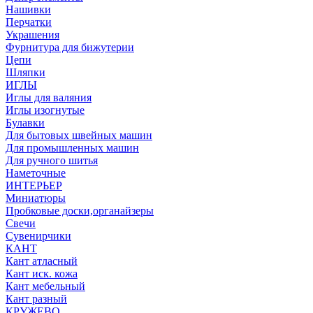
Нашивки
Перчатки
Украшения
Фурнитура для бижутерии
Цепи
Шляпки
ИГЛЫ
Иглы для валяния
Иглы изогнутые
Булавки
Для бытовых швейных машин
Для промышленных машин
Для ручного шитья
Наметочные
ИНТЕРЬЕР
Миниатюры
Пробковые доски,органайзеры
Свечи
Сувенирчики
КАНТ
Кант атласный
Кант иск. кожа
Кант мебельный
Кант разный
КРУЖЕВО