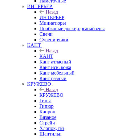
Наметочные
ИНТЕРЬЕР
Назад
ИНТЕРЬЕР
Миниатюры
Пробковые доски,органайзеры
Свечи
Сувенирчики
КАНТ
Назад
КАНТ
Кант атласный
Кант иск. кожа
Кант мебельный
Кант разный
КРУЖЕВО
Назад
КРУЖЕВО
Гинза
Гипюр
Капрон
Вязаное
Стрейч
Хлопок, п/э
Шантильи