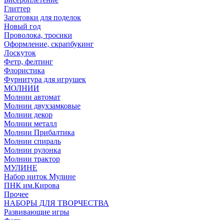
Глиттер
Заготовки для поделок
Новый год
Проволока, тросики
Оформление, скрапбукинг
Лоскуток
Фетр, фелтинг
Флористика
Фурнитура для игрушек
МОЛНИИ
Молнии автомат
Молнии двухзамковые
Молнии декор
Молнии металл
Молнии Прибалтика
Молнии спираль
Молнии рулонка
Молнии трактор
МУЛИНЕ
Набор ниток Мулине
ПНК им.Кирова
Прочее
НАБОРЫ ДЛЯ ТВОРЧЕСТВА
Развивающие игры