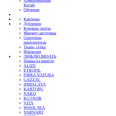
Армированные
Китай
Обувные
Картины
Дублерин
Клеевые ленты
Манжет-заготовка
Синтепон,
наполнитель
Ткань, сетка
Флизелин
ЛЮБЛЮ ВЯЗАТЬ
Пряжа из шерсти
ALIZE
ETROFIL
FIBRA NATURA
GAZZAL
HIMALAYA
KARTOPU
NAKO
KUTNOR
VITA
WOOL SEA
YARNART