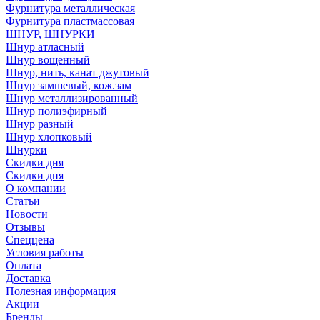
Фурнитура металлическая
Фурнитура пластмассовая
ШНУР, ШНУРКИ
Шнур атласный
Шнур вощенный
Шнур, нить, канат джутовый
Шнур замшевый, кож.зам
Шнур металлизированный
Шнур полиэфирный
Шнур разный
Шнур хлопковый
Шнурки
Скидки дня
Скидки дня
О компании
Статьи
Новости
Отзывы
Спеццена
Условия работы
Оплата
Доставка
Полезная информация
Акции
Бренды