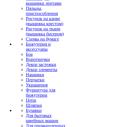
вышивки лентами
Пяльцы,
приспособления
Рисунок на канве
(вышивка крестом)
Рисунок на ткани
(вышивка бисером)
Схемы на бумаге
Бижутерия и
аксессуары
Боа
Воротнички
Декор застежки
Декор элементы
Нашивки
Перчатки
Украшения
Фурнитура для
бижутерии
Цепи
Шляпки
Булавки
Для бытовых
швейных машин
Для промышленных