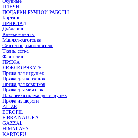
Обувные
ПЛЕЧИ
ПОДАРКИ РУЧНОЙ РАБОТЫ
Картины
ПРИКЛАД
Дублерин
Клеевые ленты
Манжет-заготовка
Синтепон, наполнитель
Ткань, сетка
Флизелин
ПРЯЖА
ЛЮБЛЮ ВЯЗАТЬ
Пряжа для игрушек
Пряжа для корзинок
Пряжа для ковриков
Пряжа для мочалок
Плюшевая пряжа для игрушек
Пряжа из шерсти
ALIZE
ETROFIL
FIBRA NATURA
GAZZAL
HIMALAYA
KARTOPU