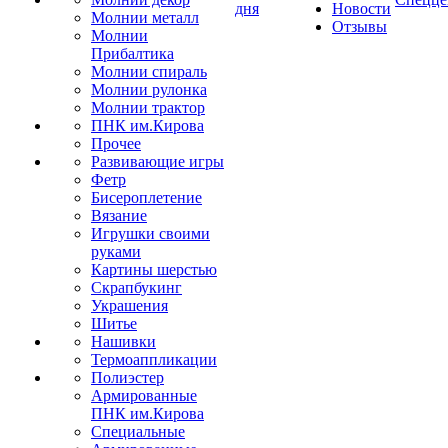
дня
Новости
Молнии металл
Отзывы
Молнии
Прибалтика
Молнии спираль
Молнии рулонка
Молнии трактор
ПНК им.Кирова
Прочее
Развивающие игры
Фетр
Бисероплетение
Вязание
Игрушки своими
руками
Картины шерстью
Скрапбукинг
Украшения
Шитье
Нашивки
Термоаппликации
Полиэстер
Армированные
ПНК им.Кирова
Специальные