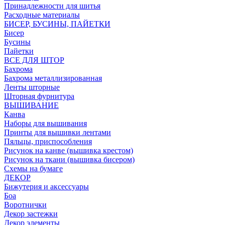
Принадлежности для шитья
Расходные материалы
БИСЕР, БУСИНЫ, ПАЙЕТКИ
Бисер
Бусины
Пайетки
ВСЕ ДЛЯ ШТОР
Бахрома
Бахрома металлизированная
Ленты шторные
Шторная фурнитура
ВЫШИВАНИЕ
Канва
Наборы для вышивания
Принты для вышивки лентами
Пяльцы, приспособления
Рисунок на канве (вышивка крестом)
Рисунок на ткани (вышивка бисером)
Схемы на бумаге
ДЕКОР
Бижутерия и аксессуары
Боа
Воротнички
Декор застежки
Декор элементы