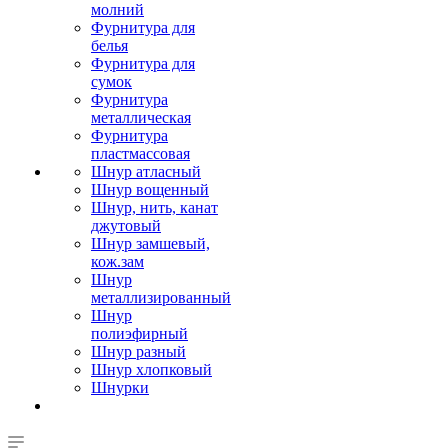
молний
Фурнитура для
белья
Фурнитура для
сумок
Фурнитура
металлическая
Фурнитура
пластмассовая
Шнур атласный
Шнур вощенный
Шнур, нить, канат
джутовый
Шнур замшевый,
кож.зам
Шнур
металлизированный
Шнур
полиэфирный
Шнур разный
Шнур хлопковый
Шнурки