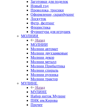
Заготовки для поделок
Новый год
Проволока, тросики
Оформление, скрапбукинг
Лоскуток
Фетр, фелтинг
Флористика
Фурнитура для игрушек
МОЛНИИ
Назад
МОЛНИИ
Молнии автомат
Молнии двухзамковые
Молнии декор
Молнии металл
Молнии Прибалтика
Молнии спираль
Молнии рулонка
Молнии трактор
МУЛИНЕ
Назад
МУЛИНЕ
Набор ниток Мулине
ПНК им.Кирова
Прочее