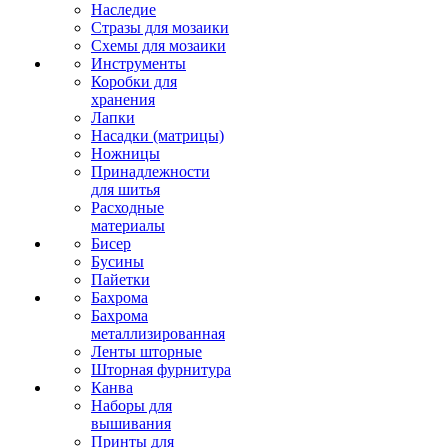
Наследие
Стразы для мозаики
Схемы для мозаики
Инструменты
Коробки для
хранения
Лапки
Насадки (матрицы)
Ножницы
Принадлежности
для шитья
Расходные
материалы
Бисер
Бусины
Пайетки
Бахрома
Бахрома
металлизированная
Ленты шторные
Шторная фурнитура
Канва
Наборы для
вышивания
Принты для