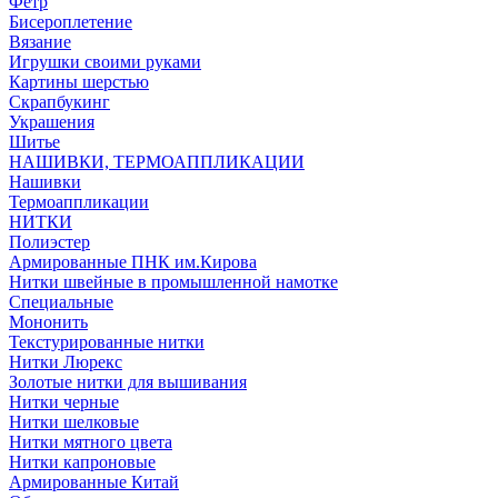
Фетр
Бисероплетение
Вязание
Игрушки своими руками
Картины шерстью
Скрапбукинг
Украшения
Шитье
НАШИВКИ, ТЕРМОАППЛИКАЦИИ
Нашивки
Термоаппликации
НИТКИ
Полиэстер
Армированные ПНК им.Кирова
Нитки швейные в промышленной намотке
Специальные
Мононить
Текстурированные нитки
Нитки Люрекс
Золотые нитки для вышивания
Нитки черные
Нитки шелковые
Нитки мятного цвета
Нитки капроновые
Армированные Китай