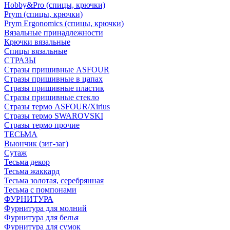
Hobby&Pro (спицы, крючки)
Prym (спицы, крючки)
Prym Ergonomics (спицы, крючки)
Вязальные принадлежности
Крючки вязальные
Спицы вязальные
СТРАЗЫ
Стразы пришивные ASFOUR
Стразы пришивные в цапах
Стразы пришивные пластик
Стразы пришивные стекло
Стразы термо ASFOUR/Xirius
Стразы термо SWAROVSKI
Стразы термо прочие
ТЕСЬМА
Вьюнчик (зиг-заг)
Сутаж
Тесьма декор
Тесьма жаккард
Тесьма золотая, серебрянная
Тесьма с помпонами
ФУРНИТУРА
Фурнитура для молний
Фурнитура для белья
Фурнитура для сумок