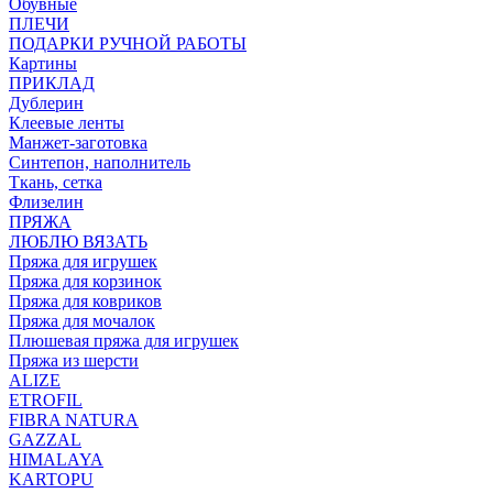
Обувные
ПЛЕЧИ
ПОДАРКИ РУЧНОЙ РАБОТЫ
Картины
ПРИКЛАД
Дублерин
Клеевые ленты
Манжет-заготовка
Синтепон, наполнитель
Ткань, сетка
Флизелин
ПРЯЖА
ЛЮБЛЮ ВЯЗАТЬ
Пряжа для игрушек
Пряжа для корзинок
Пряжа для ковриков
Пряжа для мочалок
Плюшевая пряжа для игрушек
Пряжа из шерсти
ALIZE
ETROFIL
FIBRA NATURA
GAZZAL
HIMALAYA
KARTOPU