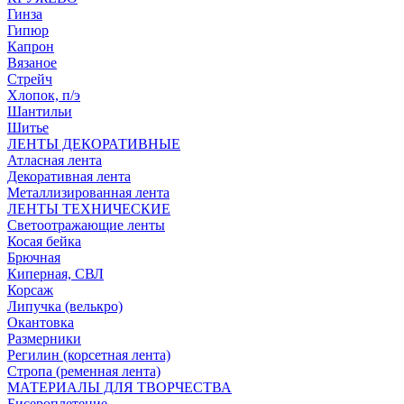
Гинза
Гипюр
Капрон
Вязаное
Стрейч
Хлопок, п/э
Шантильи
Шитье
ЛЕНТЫ ДЕКОРАТИВНЫЕ
Атласная лента
Декоративная лента
Металлизированная лента
ЛЕНТЫ ТЕХНИЧЕСКИЕ
Светоотражающие ленты
Косая бейка
Брючная
Киперная, СВЛ
Корсаж
Липучка (велькро)
Окантовка
Размерники
Регилин (корсетная лента)
Стропа (ременная лента)
МАТЕРИАЛЫ ДЛЯ ТВОРЧЕСТВА
Бисероплетение