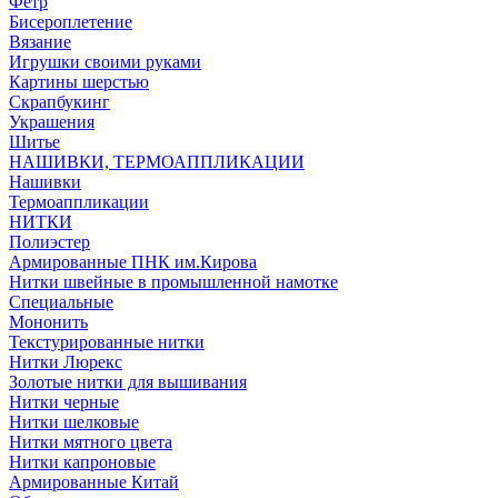
Фетр
Бисероплетение
Вязание
Игрушки своими руками
Картины шерстью
Скрапбукинг
Украшения
Шитье
НАШИВКИ, ТЕРМОАППЛИКАЦИИ
Нашивки
Термоаппликации
НИТКИ
Полиэстер
Армированные ПНК им.Кирова
Нитки швейные в промышленной намотке
Специальные
Мононить
Текстурированные нитки
Нитки Люрекс
Золотые нитки для вышивания
Нитки черные
Нитки шелковые
Нитки мятного цвета
Нитки капроновые
Армированные Китай