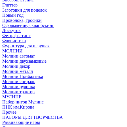
Глиттер
Заготовки для поделок
Новый год
Проволока, тросики
Оформление, скрапбукинг
Лоскуток
Фетр, фелтинг
Флористика
Фурнитура для игрушек
МОЛНИИ
Молнии автомат
Молнии двухзамковые
Молнии декор
Молнии металл
Молнии Прибалтика
Молнии спираль
Молнии рулонка
Молнии трактор
МУЛИНЕ
Набор ниток Мулине
ПНК им.Кирова
Прочее
НАБОРЫ ДЛЯ ТВОРЧЕСТВА
Развивающие игры