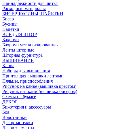
Принадлежности для шитья
Расходные материалы
БИСЕР, БУСИНЫ, ПАЙЕТКИ
Бисер
Бусины
Пайетки
ВСЕ ДЛЯ ШТОР
Бахрома
Бахрома металлизированная
Ленты шторные
Шторная фурнитура
ВЫШИВАНИЕ
Канва
Наборы для вышивания
Принты для вышивки лентами
Пяльцы, приспособления
Рисунок на канве (вышивка крестом)
Рисунок на ткани (вышивка бисером)
Схемы на бумаге
ДЕКОР
Бижутерия и аксессуары
Боа
Воротнички
Декор застежки
Декор элементы