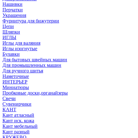
Нашивки
Перчатки
Украшения
Фурнитура для бижутерии
Цепи
Шляпки
ИГЛЫ
Иглы для валяния
Иглы изогнутые
Булавки
Для бытовых швейных машин
Для промышленных машин
Для ручного шитья
Наметочные
ИНТЕРЬЕР
Миниатюры
Пробковые доски,органайзеры
Свечи
Сувенирчики
КАНТ
Кант атласный
Кант иск. кожа
Кант мебельный
Кант разный
КРУЖЕВО