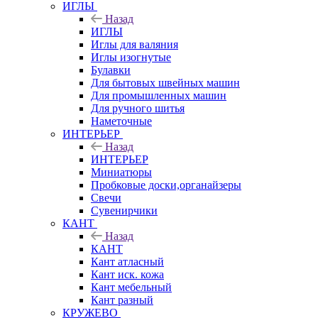
ИГЛЫ
Назад
ИГЛЫ
Иглы для валяния
Иглы изогнутые
Булавки
Для бытовых швейных машин
Для промышленных машин
Для ручного шитья
Наметочные
ИНТЕРЬЕР
Назад
ИНТЕРЬЕР
Миниатюры
Пробковые доски,органайзеры
Свечи
Сувенирчики
КАНТ
Назад
КАНТ
Кант атласный
Кант иск. кожа
Кант мебельный
Кант разный
КРУЖЕВО