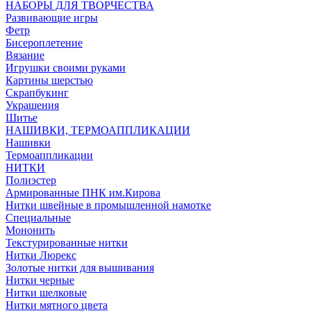
НАБОРЫ ДЛЯ ТВОРЧЕСТВА
Развивающие игры
Фетр
Бисероплетение
Вязание
Игрушки своими руками
Картины шерстью
Скрапбукинг
Украшения
Шитье
НАШИВКИ, ТЕРМОАППЛИКАЦИИ
Нашивки
Термоаппликации
НИТКИ
Полиэстер
Армированные ПНК им.Кирова
Нитки швейные в промышленной намотке
Специальные
Мононить
Текстурированные нитки
Нитки Люрекс
Золотые нитки для вышивания
Нитки черные
Нитки шелковые
Нитки мятного цвета