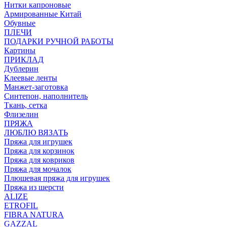
Нитки капроновые
Армированные Китай
Обувные
ПЛЕЧИ
ПОДАРКИ РУЧНОЙ РАБОТЫ
Картины
ПРИКЛАД
Дублерин
Клеевые ленты
Манжет-заготовка
Синтепон, наполнитель
Ткань, сетка
Флизелин
ПРЯЖА
ЛЮБЛЮ ВЯЗАТЬ
Пряжа для игрушек
Пряжа для корзинок
Пряжа для ковриков
Пряжа для мочалок
Плюшевая пряжа для игрушек
Пряжа из шерсти
ALIZE
ETROFIL
FIBRA NATURA
GAZZAL