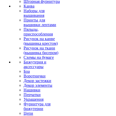
Шторная фурнитура
Канва
Наборы для
вышивания
Принты для
вышивки лентами
Пяльцы,
приспособления
Рисунок на канве
(вышивка крестом)
Рисунок на ткани
(вышивка бисером)
Схемы на бумаге
Бижутерия и
аксессуары
Боа
Воротнички
Декор застежки
Декор элементы
Нашивки
Перчатки
Украшения
Фурнитура для
бижутерии
Цепи