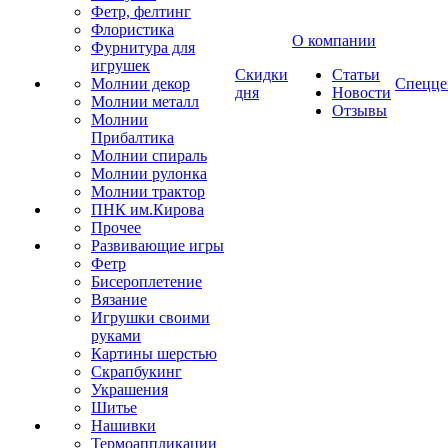
Фетр, фелтинг
Флористика
О компании
Фурнитура для
игрушек
Скидки
Статьи
Молнии декор
Спецце
дня
Новости
Молнии металл
Отзывы
Молнии
Прибалтика
Молнии спираль
Молнии рулонка
Молнии трактор
ПНК им.Кирова
Прочее
Развивающие игры
Фетр
Бисероплетение
Вязание
Игрушки своими
руками
Картины шерстью
Скрапбукинг
Украшения
Шитье
Нашивки
Термоаппликации