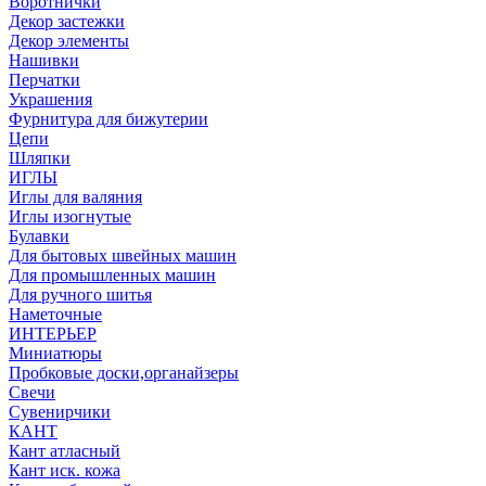
Воротнички
Декор застежки
Декор элементы
Нашивки
Перчатки
Украшения
Фурнитура для бижутерии
Цепи
Шляпки
ИГЛЫ
Иглы для валяния
Иглы изогнутые
Булавки
Для бытовых швейных машин
Для промышленных машин
Для ручного шитья
Наметочные
ИНТЕРЬЕР
Миниатюры
Пробковые доски,органайзеры
Свечи
Сувенирчики
КАНТ
Кант атласный
Кант иск. кожа