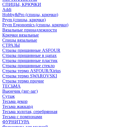
СПИЦЫ, КРЮЧКИ
Addi
Hobby&Pro (спицы, крючки)
Prym (спицы, крючки)
Prym Ergonomics (спицы, крючки)
Вязальные принадлежности
Крючки вязальные
Спицы вязальные
СТРАЗЫ
Стразы пришивные ASFOUR
Стразы пришивные в цапах
Стразы пришивные пластик
Стразы пришивные стекло
Стразы термо ASFOUR/Xirius
Стразы термо SWAROVSKI
Стразы термо прочие
ТЕСЬМА
Вьюнчик (зиг-заг)
Сутаж
Тесьма декор
Тесьма жаккард
Тесьма золотая, серебрянная
Тесьма с помпонами
ФУРНИТУРА
Фурнитура для молний