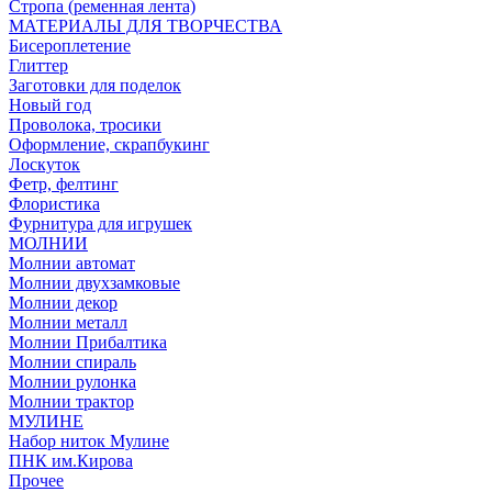
Стропа (ременная лента)
МАТЕРИАЛЫ ДЛЯ ТВОРЧЕСТВА
Бисероплетение
Глиттер
Заготовки для поделок
Новый год
Проволока, тросики
Оформление, скрапбукинг
Лоскуток
Фетр, фелтинг
Флористика
Фурнитура для игрушек
МОЛНИИ
Молнии автомат
Молнии двухзамковые
Молнии декор
Молнии металл
Молнии Прибалтика
Молнии спираль
Молнии рулонка
Молнии трактор
МУЛИНЕ
Набор ниток Мулине
ПНК им.Кирова
Прочее