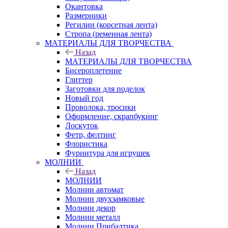
Окантовка
Размерники
Регилин (корсетная лента)
Стропа (ременная лента)
МАТЕРИАЛЫ ДЛЯ ТВОРЧЕСТВА
Назад
МАТЕРИАЛЫ ДЛЯ ТВОРЧЕСТВА
Бисероплетение
Глиттер
Заготовки для поделок
Новый год
Проволока, тросики
Оформление, скрапбукинг
Лоскуток
Фетр, фелтинг
Флористика
Фурнитура для игрушек
МОЛНИИ
Назад
МОЛНИИ
Молнии автомат
Молнии двухзамковые
Молнии декор
Молнии металл
Молнии Прибалтика