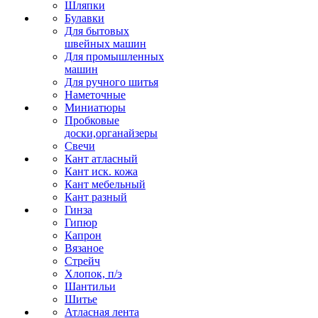
Шляпки
Булавки
Для бытовых
швейных машин
Для промышленных
машин
Для ручного шитья
Наметочные
Миниатюры
Пробковые
доски,органайзеры
Свечи
Кант атласный
Кант иск. кожа
Кант мебельный
Кант разный
Гинза
Гипюр
Капрон
Вязаное
Стрейч
Хлопок, п/э
Шантильи
Шитье
Атласная лента