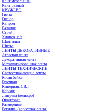
Кант мебельный
Кант разный
КРУЖЕВО
Гинза
Гипюр
Капрон
Вязаное
Стрейч
Хлопок, п/э
Шантильи
Шитье
ЛЕНТЫ ДЕКОРАТИВНЫЕ
Атласная лента
Декоративная лента
Металлизированная лента
ЛЕНТЫ ТЕХНИЧЕСКИЕ
Светоотражающие ленты
Косая бейка
Брючная
Киперная, СВЛ
Корсаж
Липучка (велькро)
Окантовка
Размерники
Регилин (корсетная лента)