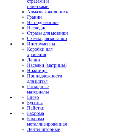
стразами и
пайетками
Алмазная живопись
Гранни
На подрамнике
Наследие
Стразы для мозаики
Схемы для мозаики
Инструменты
Коробки для
хранения
Лапки
Насадки (матрицы)
Ножницы
Принадлежности
для шитья
Расходные
материалы
Бисер
Бусины
Пайетки
Бахрома
Бахрома
металлизированная
Ленты шторные