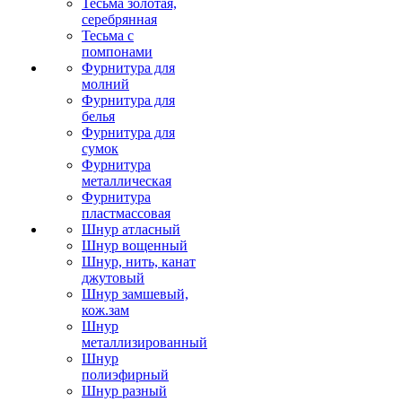
Тесьма золотая,
серебрянная
Тесьма с
помпонами
Фурнитура для
молний
Фурнитура для
белья
Фурнитура для
сумок
Фурнитура
металлическая
Фурнитура
пластмассовая
Шнур атласный
Шнур вощенный
Шнур, нить, канат
джутовый
Шнур замшевый,
кож.зам
Шнур
металлизированный
Шнур
полиэфирный
Шнур разный