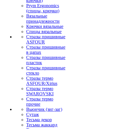
крючки)
Prym Ergonomics
(спицы, крючки)
Вязальные
принадлежности
Крючки вязальные
Спицы вязальные
Стразы пришивные
ASFOUR
Стразы пришивные
в цапах
Стразы пришивные
пластик
Стразы пришивные
стекло
Стразы термо
ASFOUR/Xirius
Стразы термо
SWAROVSKI
Стразы термо
прочие
Вьюнчик (зиг-заг)
Сутаж
Тесьма декор
Тесьма жаккард