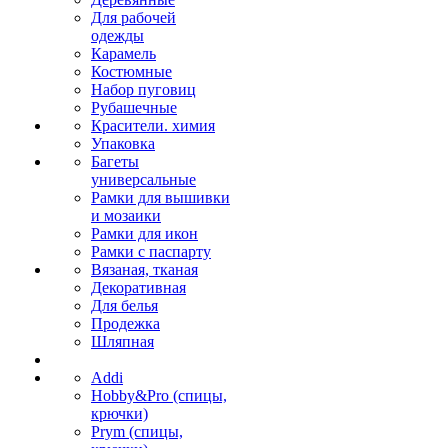
Для рабочей
одежды
Карамель
Костюмные
Набор пуговиц
Рубашечные
Красители. химия
Упаковка
Багеты
универсальные
Рамки для вышивки
и мозаики
Рамки для икон
Рамки с паспарту
Вязаная, тканая
Декоративная
Для белья
Продежка
Шляпная
Addi
Hobby&Pro (спицы,
крючки)
Prym (спицы,