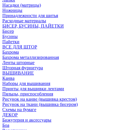
Насадки (матрицы)
Ножницы
Принадлежности для шитья
Расходные материалы
БИСЕР, БУСИНЫ, ПАЙЕТКИ
Бисер
Бусины
Пайетки
ВСЕ ДЛЯ ШТОР
Бахрома
Бахрома металлизированная
Ленты шторные
Шторная фурнитура
ВЫШИВАНИЕ
Канва
Наборы для вышивания
Принты для вышивки лентами
Пяльцы, приспособления
Рисунок на канве (вышивка крестом)
Рисунок на ткани (вышивка бисером)
Схемы на бумаге
ДЕКОР
Бижутерия и аксессуары
Боа