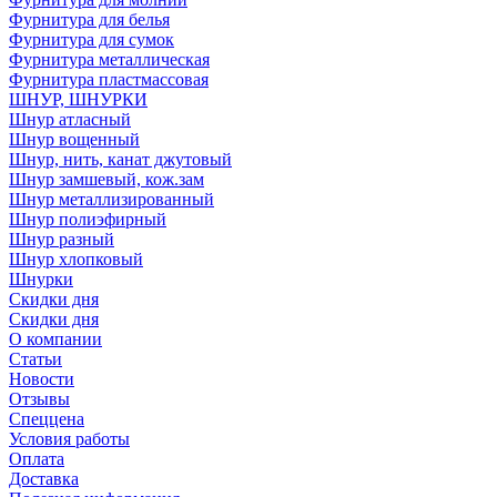
Фурнитура для белья
Фурнитура для сумок
Фурнитура металлическая
Фурнитура пластмассовая
ШНУР, ШНУРКИ
Шнур атласный
Шнур вощенный
Шнур, нить, канат джутовый
Шнур замшевый, кож.зам
Шнур металлизированный
Шнур полиэфирный
Шнур разный
Шнур хлопковый
Шнурки
Скидки дня
Скидки дня
О компании
Статьи
Новости
Отзывы
Спеццена
Условия работы
Оплата
Доставка