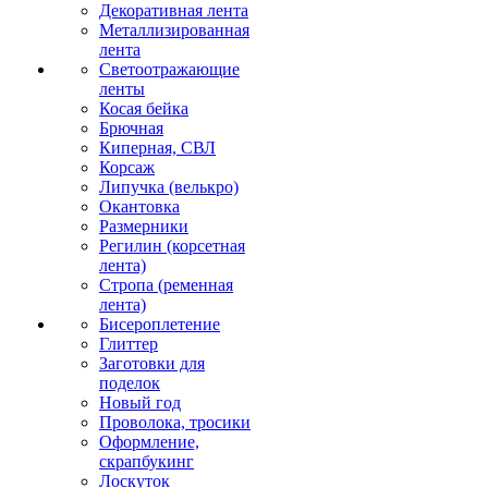
Декоративная лента
Металлизированная
лента
Светоотражающие
ленты
Косая бейка
Брючная
Киперная, СВЛ
Корсаж
Липучка (велькро)
Окантовка
Размерники
Регилин (корсетная
лента)
Стропа (ременная
лента)
Бисероплетение
Глиттер
Заготовки для
поделок
Новый год
Проволока, тросики
Оформление,
скрапбукинг
Лоскуток