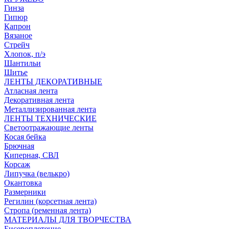
Гинза
Гипюр
Капрон
Вязаное
Стрейч
Хлопок, п/э
Шантильи
Шитье
ЛЕНТЫ ДЕКОРАТИВНЫЕ
Атласная лента
Декоративная лента
Металлизированная лента
ЛЕНТЫ ТЕХНИЧЕСКИЕ
Светоотражающие ленты
Косая бейка
Брючная
Киперная, СВЛ
Корсаж
Липучка (велькро)
Окантовка
Размерники
Регилин (корсетная лента)
Стропа (ременная лента)
МАТЕРИАЛЫ ДЛЯ ТВОРЧЕСТВА
Бисероплетение