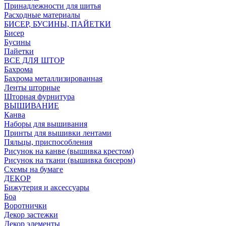
Принадлежности для шитья
Расходные материалы
БИСЕР, БУСИНЫ, ПАЙЕТКИ
Бисер
Бусины
Пайетки
ВСЕ ДЛЯ ШТОР
Бахрома
Бахрома металлизированная
Ленты шторные
Шторная фурнитура
ВЫШИВАНИЕ
Канва
Наборы для вышивания
Принты для вышивки лентами
Пяльцы, приспособления
Рисунок на канве (вышивка крестом)
Рисунок на ткани (вышивка бисером)
Схемы на бумаге
ДЕКОР
Бижутерия и аксессуары
Боа
Воротнички
Декор застежки
Декор элементы