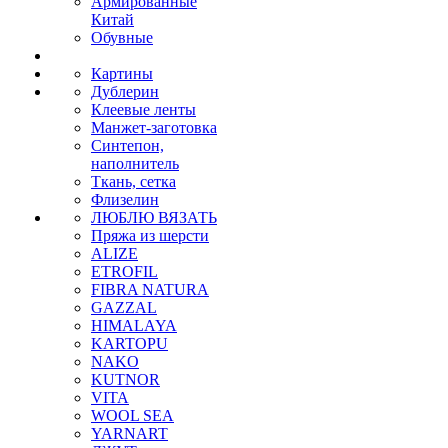
Армированные
Китай
Обувные
Картины
Дублерин
Клеевые ленты
Манжет-заготовка
Синтепон,
наполнитель
Ткань, сетка
Флизелин
ЛЮБЛЮ ВЯЗАТЬ
Пряжа из шерсти
ALIZE
ETROFIL
FIBRA NATURA
GAZZAL
HIMALAYA
KARTOPU
NAKO
KUTNOR
VITA
WOOL SEA
YARNART