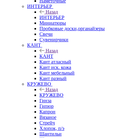
Наметочные
ИНТЕРЬЕР
Назад
ИНТЕРЬЕР
Миниатюры
Пробковые доски,органайзеры
Свечи
Сувенирчики
КАНТ
Назад
КАНТ
Кант атласный
Кант иск. кожа
Кант мебельный
Кант разный
КРУЖЕВО
Назад
КРУЖЕВО
Гинза
Гипюр
Капрон
Вязаное
Стрейч
Хлопок, п/э
Шантильи