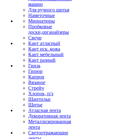
машин
Для ручного шитья
Наметочные
Миниатюры
Пробковые
доски,органайзеры
Свечи
Кант атласный
Кант иск. кожа
Кант мебельный
Кант разный
Гинза
Гипюр
Капрон
Вязаное
Стрейч
Хлопок, п/э
Шантильи
Шитье
Атласная лента
Декоративная лента
Металлизированная
лента
Светоотражающие
ленты