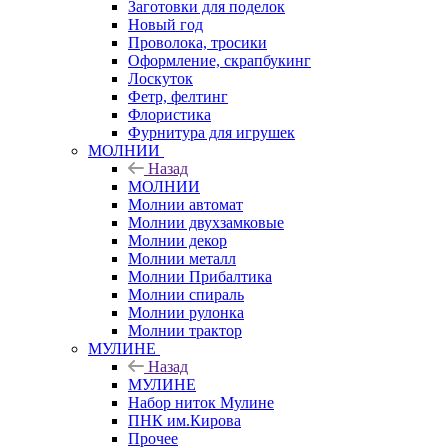
Заготовки для поделок
Новый год
Проволока, тросики
Оформление, скрапбукинг
Лоскуток
Фетр, фелтинг
Флористика
Фурнитура для игрушек
МОЛНИИ
Назад
МОЛНИИ
Молнии автомат
Молнии двухзамковые
Молнии декор
Молнии металл
Молнии Прибалтика
Молнии спираль
Молнии рулонка
Молнии трактор
МУЛИНЕ
Назад
МУЛИНЕ
Набор ниток Мулине
ПНК им.Кирова
Прочее