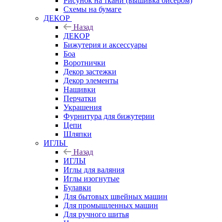
Рисунок на ткани (вышивка бисером)
Схемы на бумаге
ДЕКОР
Назад
ДЕКОР
Бижутерия и аксессуары
Боа
Воротнички
Декор застежки
Декор элементы
Нашивки
Перчатки
Украшения
Фурнитура для бижутерии
Цепи
Шляпки
ИГЛЫ
Назад
ИГЛЫ
Иглы для валяния
Иглы изогнутые
Булавки
Для бытовых швейных машин
Для промышленных машин
Для ручного шитья