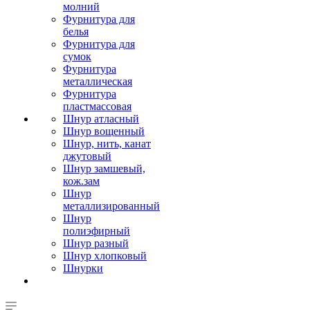
молний
Фурнитура для
белья
Фурнитура для
сумок
Фурнитура
металлическая
Фурнитура
пластмассовая
Шнур атласный
Шнур вощенный
Шнур, нить, канат
джутовый
Шнур замшевый,
кож.зам
Шнур
металлизированный
Шнур
полиэфирный
Шнур разный
Шнур хлопковый
Шнурки