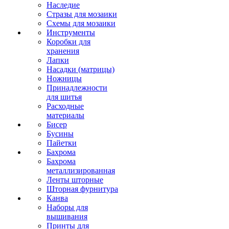
Наследие
Стразы для мозаики
Схемы для мозаики
Инструменты
Коробки для
хранения
Лапки
Насадки (матрицы)
Ножницы
Принадлежности
для шитья
Расходные
материалы
Бисер
Бусины
Пайетки
Бахрома
Бахрома
металлизированная
Ленты шторные
Шторная фурнитура
Канва
Наборы для
вышивания
Принты для