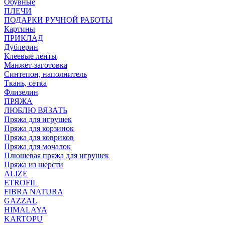
Обувные
ПЛЕЧИ
ПОДАРКИ РУЧНОЙ РАБОТЫ
Картины
ПРИКЛАД
Дублерин
Клеевые ленты
Манжет-заготовка
Синтепон, наполнитель
Ткань, сетка
Флизелин
ПРЯЖА
ЛЮБЛЮ ВЯЗАТЬ
Пряжа для игрушек
Пряжа для корзинок
Пряжа для ковриков
Пряжа для мочалок
Плюшевая пряжа для игрушек
Пряжа из шерсти
ALIZE
ETROFIL
FIBRA NATURA
GAZZAL
HIMALAYA
KARTOPU