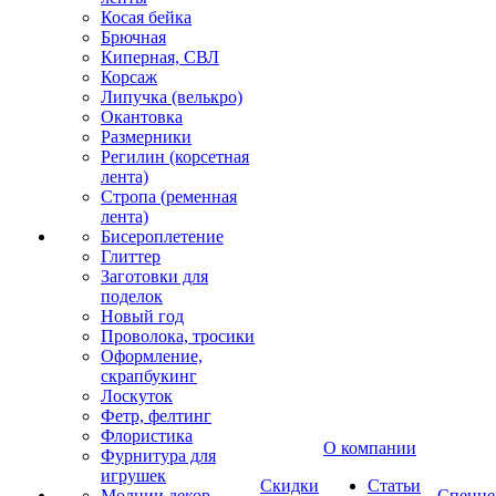
Косая бейка
Брючная
Киперная, СВЛ
Корсаж
Липучка (велькро)
Окантовка
Размерники
Регилин (корсетная
лента)
Стропа (ременная
лента)
Бисероплетение
Глиттер
Заготовки для
поделок
Новый год
Проволока, тросики
Оформление,
скрапбукинг
Лоскуток
Фетр, фелтинг
Флористика
О компании
Фурнитура для
игрушек
Скидки
Статьи
Молнии декор
Спецце