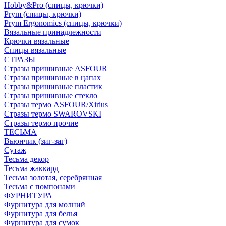
Hobby&Pro (спицы, крючки)
Prym (спицы, крючки)
Prym Ergonomics (спицы, крючки)
Вязальные принадлежности
Крючки вязальные
Спицы вязальные
СТРАЗЫ
Стразы пришивные ASFOUR
Стразы пришивные в цапах
Стразы пришивные пластик
Стразы пришивные стекло
Стразы термо ASFOUR/Xirius
Стразы термо SWAROVSKI
Стразы термо прочие
ТЕСЬМА
Вьюнчик (зиг-заг)
Сутаж
Тесьма декор
Тесьма жаккард
Тесьма золотая, серебрянная
Тесьма с помпонами
ФУРНИТУРА
Фурнитура для молний
Фурнитура для белья
Фурнитура для сумок