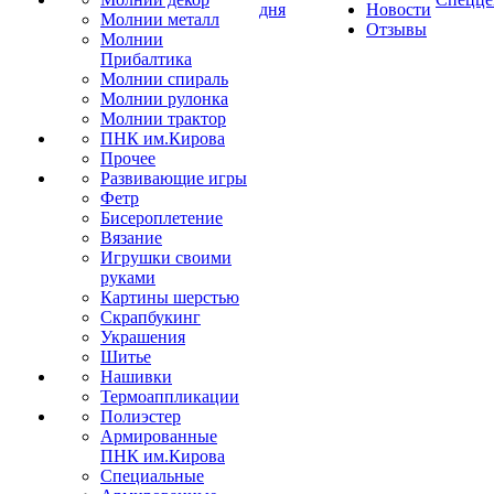
дня
Новости
Молнии металл
Отзывы
Молнии
Прибалтика
Молнии спираль
Молнии рулонка
Молнии трактор
ПНК им.Кирова
Прочее
Развивающие игры
Фетр
Бисероплетение
Вязание
Игрушки своими
руками
Картины шерстью
Скрапбукинг
Украшения
Шитье
Нашивки
Термоаппликации
Полиэстер
Армированные
ПНК им.Кирова
Специальные