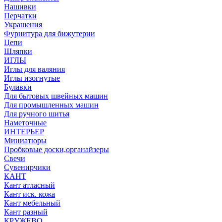
Нашивки
Перчатки
Украшения
Фурнитура для бижутерии
Цепи
Шляпки
ИГЛЫ
Иглы для валяния
Иглы изогнутые
Булавки
Для бытовых швейных машин
Для промышленных машин
Для ручного шитья
Наметочные
ИНТЕРЬЕР
Миниатюры
Пробковые доски,органайзеры
Свечи
Сувенирчики
КАНТ
Кант атласный
Кант иск. кожа
Кант мебельный
Кант разный
КРУЖЕВО