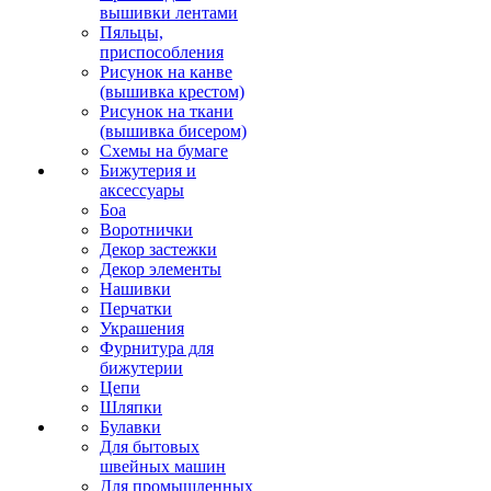
вышивки лентами
Пяльцы,
приспособления
Рисунок на канве
(вышивка крестом)
Рисунок на ткани
(вышивка бисером)
Схемы на бумаге
Бижутерия и
аксессуары
Боа
Воротнички
Декор застежки
Декор элементы
Нашивки
Перчатки
Украшения
Фурнитура для
бижутерии
Цепи
Шляпки
Булавки
Для бытовых
швейных машин
Для промышленных