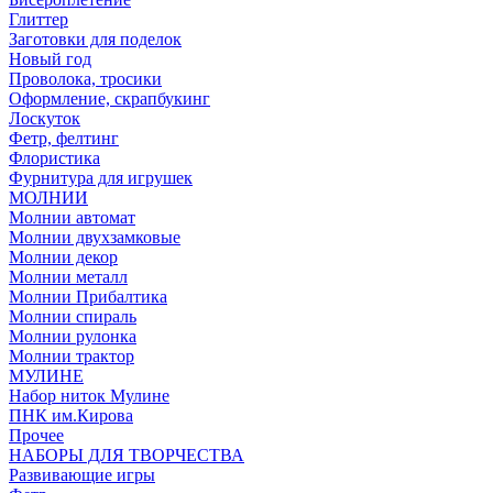
Глиттер
Заготовки для поделок
Новый год
Проволока, тросики
Оформление, скрапбукинг
Лоскуток
Фетр, фелтинг
Флористика
Фурнитура для игрушек
МОЛНИИ
Молнии автомат
Молнии двухзамковые
Молнии декор
Молнии металл
Молнии Прибалтика
Молнии спираль
Молнии рулонка
Молнии трактор
МУЛИНЕ
Набор ниток Мулине
ПНК им.Кирова
Прочее
НАБОРЫ ДЛЯ ТВОРЧЕСТВА
Развивающие игры