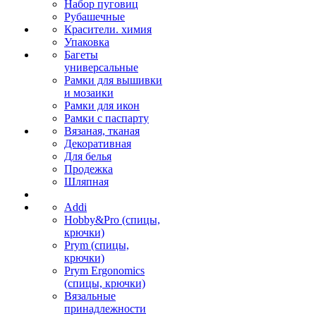
Набор пуговиц
Рубашечные
Красители. химия
Упаковка
Багеты
универсальные
Рамки для вышивки
и мозаики
Рамки для икон
Рамки с паспарту
Вязаная, тканая
Декоративная
Для белья
Продежка
Шляпная
Addi
Hobby&Pro (спицы,
крючки)
Prym (спицы,
крючки)
Prym Ergonomics
(спицы, крючки)
Вязальные
принадлежности