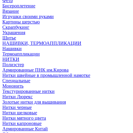
Фетр
Бисероплетение
Вязание
Игрушки своими руками
Картины шерстью
Скрапбукинг
Украшения
Шитье
НАШИВКИ, ТЕРМОАППЛИКАЦИИ
Нашивки
Термоаппликации
НИТКИ
Полиэстер
Армированные ПНК им.Кирова
Нитки швейные в промышленной намотке
Специальные
Мононить
Текстурированные нитки
Нитки Люрекс
Золотые нитки для вышивания
Нитки черные
Нитки шелковые
Нитки мятного цвета
Нитки капроновые
Армированные Китай