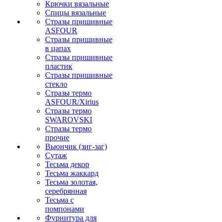
Крючки вязальные
Спицы вязальные
Стразы пришивные
ASFOUR
Стразы пришивные
в цапах
Стразы пришивные
пластик
Стразы пришивные
стекло
Стразы термо
ASFOUR/Xirius
Стразы термо
SWAROVSKI
Стразы термо
прочие
Вьюнчик (зиг-заг)
Сутаж
Тесьма декор
Тесьма жаккард
Тесьма золотая,
серебрянная
Тесьма с
помпонами
Фурнитура для