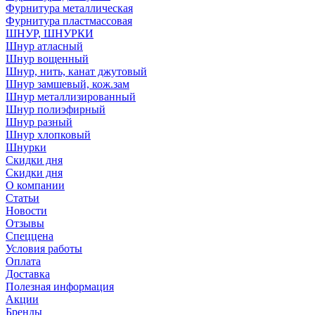
Фурнитура металлическая
Фурнитура пластмассовая
ШНУР, ШНУРКИ
Шнур атласный
Шнур вощенный
Шнур, нить, канат джутовый
Шнур замшевый, кож.зам
Шнур металлизированный
Шнур полиэфирный
Шнур разный
Шнур хлопковый
Шнурки
Скидки дня
Скидки дня
О компании
Статьи
Новости
Отзывы
Спеццена
Условия работы
Оплата
Доставка
Полезная информация
Акции
Бренды