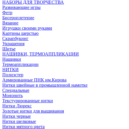
НАБОРЫ ДЛЯ ТВОРЧЕСТВА
Развивающие игры
Фетр
Бисероплетение
Вязание
Игрушки своими руками
Картины шерстью
Скрапбукинг
Украшения
Шитье
НАШИВКИ, ТЕРМОАППЛИКАЦИИ
Нашивки
Термоаппликации
НИТКИ
Полиэстер
Армированные ПНК им.Кирова
Нитки швейные в промышленной намотке
Специальные
Мононить
Текстурированные нитки
Нитки Люрекс
Золотые нитки для вышивания
Нитки черные
Нитки шелковые
Нитки мятного цвета