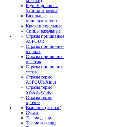
крючки)
Prym Ergonomics
(спицы, крючки)
Вязальные
принадлежности
Крючки вязальные
Спицы вязальные
Стразы пришивные
ASFOUR
Стразы пришивные
в цапах
Стразы пришивные
пластик
Стразы пришивные
стекло
Стразы термо
ASFOUR/Xirius
Стразы термо
SWAROVSKI
Стразы термо
прочие
Вьюнчик (зиг-заг)
Сутаж
Тесьма декор
Тесьма жаккард