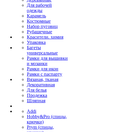
Для рабочей
одежды
Карамель
Костюмные
Набор пуговиц
Рубашечные
Красители. химия
Упаковка
Багеты
универсальные
Рамки для вышивки
и мозаики
Рамки для икон
Рамки с паспарту
Вязаная, тканая
Декоративная
Для белья
Продежка
Шляпная
Addi
Hobby&Pro (спицы,
крючки)
Prym (спицы,