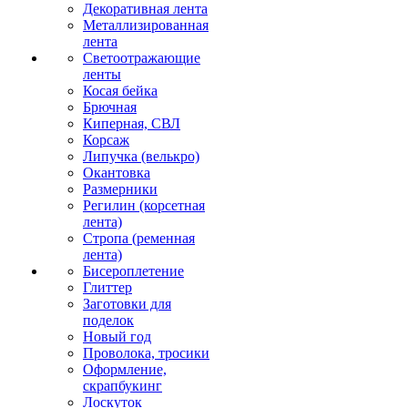
Декоративная лента
Металлизированная
лента
Светоотражающие
ленты
Косая бейка
Брючная
Киперная, СВЛ
Корсаж
Липучка (велькро)
Окантовка
Размерники
Регилин (корсетная
лента)
Стропа (ременная
лента)
Бисероплетение
Глиттер
Заготовки для
поделок
Новый год
Проволока, тросики
Оформление,
скрапбукинг
Лоскуток