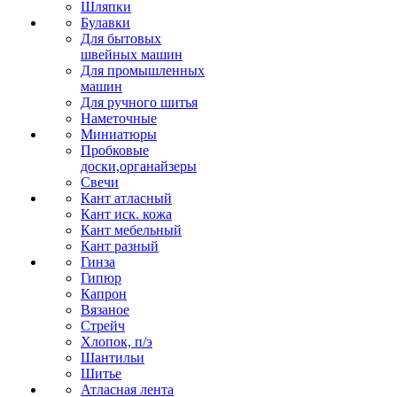
Шляпки
Булавки
Для бытовых
швейных машин
Для промышленных
машин
Для ручного шитья
Наметочные
Миниатюры
Пробковые
доски,органайзеры
Свечи
Кант атласный
Кант иск. кожа
Кант мебельный
Кант разный
Гинза
Гипюр
Капрон
Вязаное
Стрейч
Хлопок, п/э
Шантильи
Шитье
Атласная лента