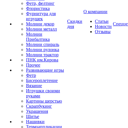
Фетр, фелтинг
Флористика
О компании
Фурнитура для
игрушек
Скидки
Статьи
Молнии декор
Спецце
дня
Новости
Молнии металл
Отзывы
Молнии
Прибалтика
Молнии спираль
Молнии рулонка
Молнии трактор
ПНК им.Кирова
Прочее
Развивающие игры
Фетр
Бисероплетение
Вязание
Игрушки своими
руками
Картины шерстью
Скрапбукинг
Украшения
Шитье
Нашивки
Термоаппликации