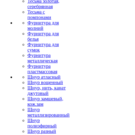
Тесьма золотая,
серебрянная
Тесьма с
помпонами
Фурнитура для
молний
Фурнитура для
белья
Фурнитура для
сумок
Фурнитура
металлическая
Фурнитура
пластмассовая
Шнур атласный
Шнур вощенный
Шнур, нить, канат
джутовый
Шнур замшевый,
кож.зам
Шнур
металлизированный
Шнур
полиэфирный
Шнур разный