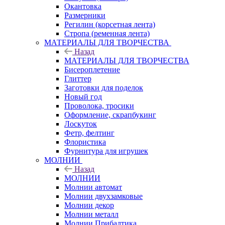
Окантовка
Размерники
Регилин (корсетная лента)
Стропа (ременная лента)
МАТЕРИАЛЫ ДЛЯ ТВОРЧЕСТВА
Назад
МАТЕРИАЛЫ ДЛЯ ТВОРЧЕСТВА
Бисероплетение
Глиттер
Заготовки для поделок
Новый год
Проволока, тросики
Оформление, скрапбукинг
Лоскуток
Фетр, фелтинг
Флористика
Фурнитура для игрушек
МОЛНИИ
Назад
МОЛНИИ
Молнии автомат
Молнии двухзамковые
Молнии декор
Молнии металл
Молнии Прибалтика