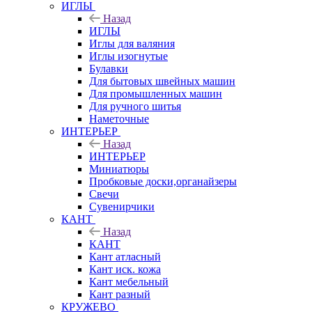
ИГЛЫ
Назад
ИГЛЫ
Иглы для валяния
Иглы изогнутые
Булавки
Для бытовых швейных машин
Для промышленных машин
Для ручного шитья
Наметочные
ИНТЕРЬЕР
Назад
ИНТЕРЬЕР
Миниатюры
Пробковые доски,органайзеры
Свечи
Сувенирчики
КАНТ
Назад
КАНТ
Кант атласный
Кант иск. кожа
Кант мебельный
Кант разный
КРУЖЕВО