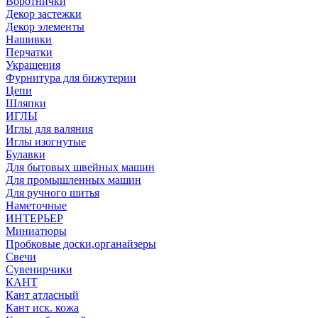
Воротнички
Декор застежки
Декор элементы
Нашивки
Перчатки
Украшения
Фурнитура для бижутерии
Цепи
Шляпки
ИГЛЫ
Иглы для валяния
Иглы изогнутые
Булавки
Для бытовых швейных машин
Для промышленных машин
Для ручного шитья
Наметочные
ИНТЕРЬЕР
Миниатюры
Пробковые доски,органайзеры
Свечи
Сувенирчики
КАНТ
Кант атласный
Кант иск. кожа