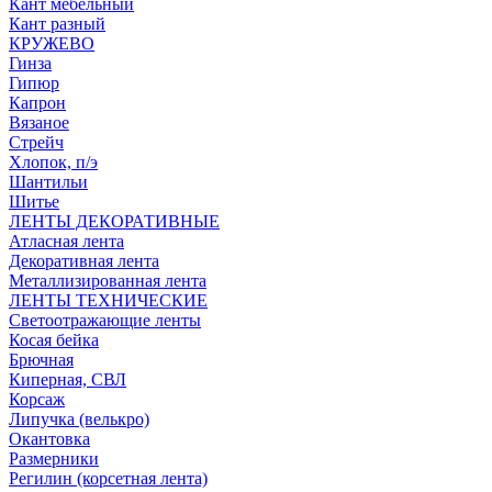
Кант мебельный
Кант разный
КРУЖЕВО
Гинза
Гипюр
Капрон
Вязаное
Стрейч
Хлопок, п/э
Шантильи
Шитье
ЛЕНТЫ ДЕКОРАТИВНЫЕ
Атласная лента
Декоративная лента
Металлизированная лента
ЛЕНТЫ ТЕХНИЧЕСКИЕ
Светоотражающие ленты
Косая бейка
Брючная
Киперная, СВЛ
Корсаж
Липучка (велькро)
Окантовка
Размерники
Регилин (корсетная лента)