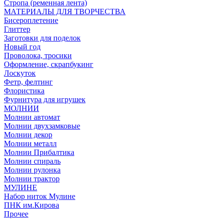
Стропа (ременная лента)
МАТЕРИАЛЫ ДЛЯ ТВОРЧЕСТВА
Бисероплетение
Глиттер
Заготовки для поделок
Новый год
Проволока, тросики
Оформление, скрапбукинг
Лоскуток
Фетр, фелтинг
Флористика
Фурнитура для игрушек
МОЛНИИ
Молнии автомат
Молнии двухзамковые
Молнии декор
Молнии металл
Молнии Прибалтика
Молнии спираль
Молнии рулонка
Молнии трактор
МУЛИНЕ
Набор ниток Мулине
ПНК им.Кирова
Прочее