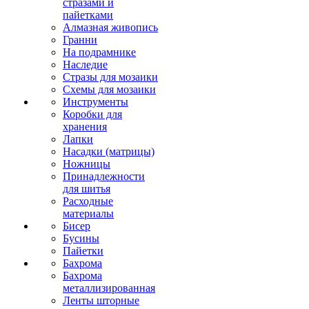
стразами и
пайетками
Алмазная живопись
Гранни
На подрамнике
Наследие
Стразы для мозаики
Схемы для мозаики
Инструменты
Коробки для
хранения
Лапки
Насадки (матрицы)
Ножницы
Принадлежности
для шитья
Расходные
материалы
Бисер
Бусины
Пайетки
Бахрома
Бахрома
металлизированная
Ленты шторные