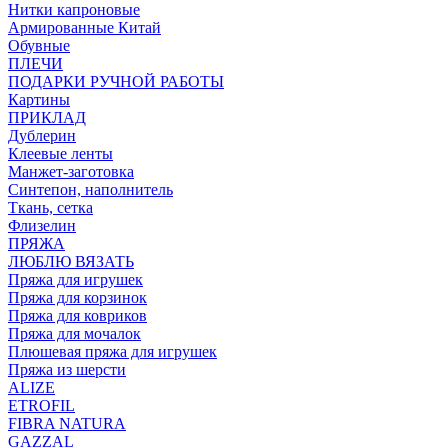
Нитки капроновые
Армированные Китай
Обувные
ПЛЕЧИ
ПОДАРКИ РУЧНОЙ РАБОТЫ
Картины
ПРИКЛАД
Дублерин
Клеевые ленты
Манжет-заготовка
Синтепон, наполнитель
Ткань, сетка
Флизелин
ПРЯЖА
ЛЮБЛЮ ВЯЗАТЬ
Пряжа для игрушек
Пряжа для корзинок
Пряжа для ковриков
Пряжа для мочалок
Плюшевая пряжа для игрушек
Пряжа из шерсти
ALIZE
ETROFIL
FIBRA NATURA
GAZZAL