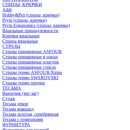
СПИЦЫ, КРЮЧКИ
Addi
Hobby&Pro (спицы, крючки)
Prym (спицы, крючки)
Prym Ergonomics (спицы, крючки)
Вязальные принадлежности
Крючки вязальные
Спицы вязальные
СТРАЗЫ
Стразы пришивные ASFOUR
Стразы пришивные в цапах
Стразы пришивные пластик
Стразы пришивные стекло
Стразы термо ASFOUR/Xirius
Стразы термо SWAROVSKI
Стразы термо прочие
ТЕСЬМА
Вьюнчик (зиг-заг)
Сутаж
Тесьма декор
Тесьма жаккард
Тесьма золотая, серебрянная
Тесьма с помпонами
ФУРНИТУРА
Фурнитура для молний