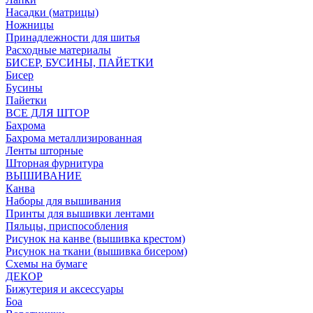
Насадки (матрицы)
Ножницы
Принадлежности для шитья
Расходные материалы
БИСЕР, БУСИНЫ, ПАЙЕТКИ
Бисер
Бусины
Пайетки
ВСЕ ДЛЯ ШТОР
Бахрома
Бахрома металлизированная
Ленты шторные
Шторная фурнитура
ВЫШИВАНИЕ
Канва
Наборы для вышивания
Принты для вышивки лентами
Пяльцы, приспособления
Рисунок на канве (вышивка крестом)
Рисунок на ткани (вышивка бисером)
Схемы на бумаге
ДЕКОР
Бижутерия и аксессуары
Боа