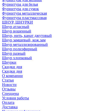
Фурнитура для белья
Фурнитура для сумок
Фурнитура металлическая
Фурнитура пластмассовая
ШНУР, ШНУРКИ
Шнур атласный
Шнур вощенный
Шнур, нить, канат джутовый
Шнур замшевый, кож.зам
Шнур металлизированный
Шнур полиэфирный
Шнур разный
Шнур хлопковый
Шнурки
Скидки дня
Скидки дня
О компании
Статьи
Новости
Отзывы
Спеццена
Условия работы
Оплата
Доставка