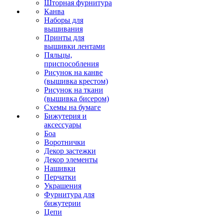
Шторная фурнитура
Канва
Наборы для
вышивания
Принты для
вышивки лентами
Пяльцы,
приспособления
Рисунок на канве
(вышивка крестом)
Рисунок на ткани
(вышивка бисером)
Схемы на бумаге
Бижутерия и
аксессуары
Боа
Воротнички
Декор застежки
Декор элементы
Нашивки
Перчатки
Украшения
Фурнитура для
бижутерии
Цепи