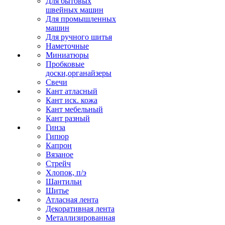
Для бытовых
швейных машин
Для промышленных
машин
Для ручного шитья
Наметочные
Миниатюры
Пробковые
доски,органайзеры
Свечи
Кант атласный
Кант иск. кожа
Кант мебельный
Кант разный
Гинза
Гипюр
Капрон
Вязаное
Стрейч
Хлопок, п/э
Шантильи
Шитье
Атласная лента
Декоративная лента
Металлизированная