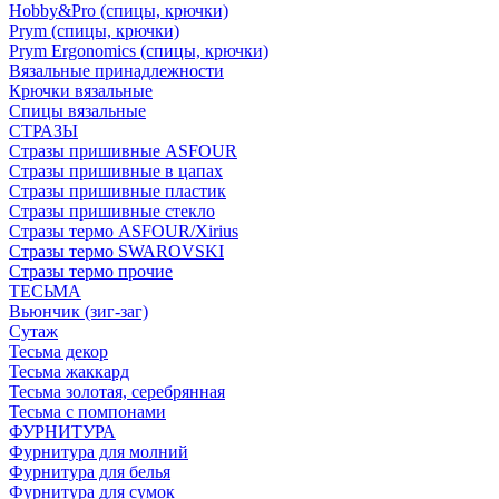
Hobby&Pro (спицы, крючки)
Prym (спицы, крючки)
Prym Ergonomics (спицы, крючки)
Вязальные принадлежности
Крючки вязальные
Спицы вязальные
СТРАЗЫ
Стразы пришивные ASFOUR
Стразы пришивные в цапах
Стразы пришивные пластик
Стразы пришивные стекло
Стразы термо ASFOUR/Xirius
Стразы термо SWAROVSKI
Стразы термо прочие
ТЕСЬМА
Вьюнчик (зиг-заг)
Сутаж
Тесьма декор
Тесьма жаккард
Тесьма золотая, серебрянная
Тесьма с помпонами
ФУРНИТУРА
Фурнитура для молний
Фурнитура для белья
Фурнитура для сумок