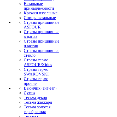
Вязальные
принадлежности
Крючки вязальные
Спицы вязальные
Стразы пришивные
ASFOUR
Стразы пришивные
в цапах
Стразы пришивные
пластик
Стразы пришивные
стекло
Стразы термо
ASFOUR/Xirius
Стразы термо
SWAROVSKI
Стразы термо
прочие
Вьюнчик (зиг-заг)
Сутаж
Тесьма декор
Тесьма жаккард
Тесьма золотая,
серебрянная
Тесьма с