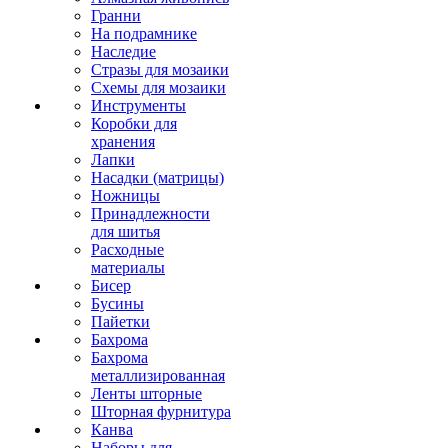
Гранни
На подрамнике
Наследие
Стразы для мозаики
Схемы для мозаики
Инструменты
Коробки для
хранения
Лапки
Насадки (матрицы)
Ножницы
Принадлежности
для шитья
Расходные
материалы
Бисер
Бусины
Пайетки
Бахрома
Бахрома
металлизированная
Ленты шторные
Шторная фурнитура
Канва
Наборы для