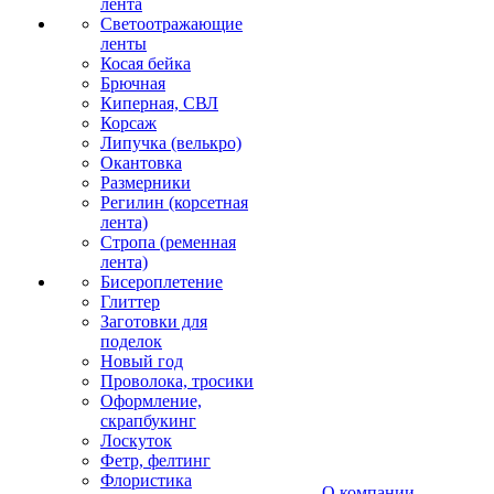
лента
Светоотражающие
ленты
Косая бейка
Брючная
Киперная, СВЛ
Корсаж
Липучка (велькро)
Окантовка
Размерники
Регилин (корсетная
лента)
Стропа (ременная
лента)
Бисероплетение
Глиттер
Заготовки для
поделок
Новый год
Проволока, тросики
Оформление,
скрапбукинг
Лоскуток
Фетр, фелтинг
Флористика
О компании