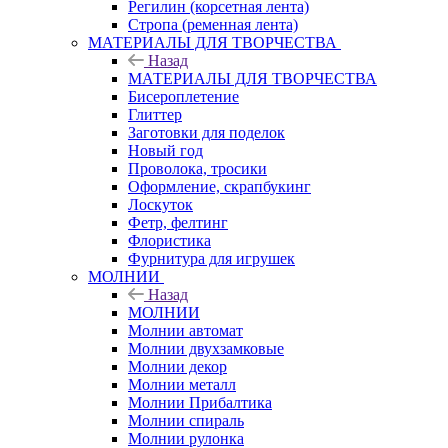
Регилин (корсетная лента)
Стропа (ременная лента)
МАТЕРИАЛЫ ДЛЯ ТВОРЧЕСТВА
Назад
МАТЕРИАЛЫ ДЛЯ ТВОРЧЕСТВА
Бисероплетение
Глиттер
Заготовки для поделок
Новый год
Проволока, тросики
Оформление, скрапбукинг
Лоскуток
Фетр, фелтинг
Флористика
Фурнитура для игрушек
МОЛНИИ
Назад
МОЛНИИ
Молнии автомат
Молнии двухзамковые
Молнии декор
Молнии металл
Молнии Прибалтика
Молнии спираль
Молнии рулонка