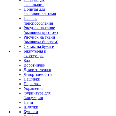
вышивания
Принты для
вышивки лентами
Пяльцы,
приспособления
Рисунок на канве
(вышивка крестом)
Рисунок на ткани
(вышивка бисером)
Схемы на бумаге
Бижутерия и
аксессуары
Боа
Воротнички
Декор застежки
Декор элементы
Нашивки
Перчатки
Украшения
Фурнитура для
бижутерии
Цепи
Шляпки
Булавки