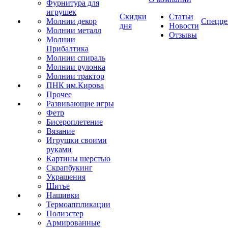
Фурнитура для
игрушек
Скидки
Статьи
Молнии декор
Спецце
дня
Новости
Молнии металл
Отзывы
Молнии
Прибалтика
Молнии спираль
Молнии рулонка
Молнии трактор
ПНК им.Кирова
Прочее
Развивающие игры
Фетр
Бисероплетение
Вязание
Игрушки своими
руками
Картины шерстью
Скрапбукинг
Украшения
Шитье
Нашивки
Термоаппликации
Полиэстер
Армированные