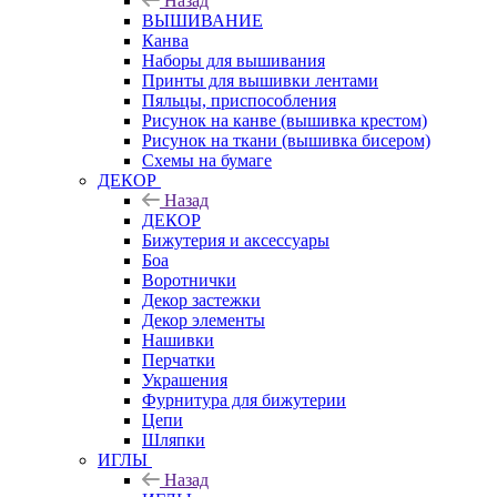
Назад
ВЫШИВАНИЕ
Канва
Наборы для вышивания
Принты для вышивки лентами
Пяльцы, приспособления
Рисунок на канве (вышивка крестом)
Рисунок на ткани (вышивка бисером)
Схемы на бумаге
ДЕКОР
Назад
ДЕКОР
Бижутерия и аксессуары
Боа
Воротнички
Декор застежки
Декор элементы
Нашивки
Перчатки
Украшения
Фурнитура для бижутерии
Цепи
Шляпки
ИГЛЫ
Назад