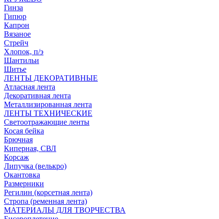
Гинза
Гипюр
Капрон
Вязаное
Стрейч
Хлопок, п/э
Шантильи
Шитье
ЛЕНТЫ ДЕКОРАТИВНЫЕ
Атласная лента
Декоративная лента
Металлизированная лента
ЛЕНТЫ ТЕХНИЧЕСКИЕ
Светоотражающие ленты
Косая бейка
Брючная
Киперная, СВЛ
Корсаж
Липучка (велькро)
Окантовка
Размерники
Регилин (корсетная лента)
Стропа (ременная лента)
МАТЕРИАЛЫ ДЛЯ ТВОРЧЕСТВА
Бисероплетение