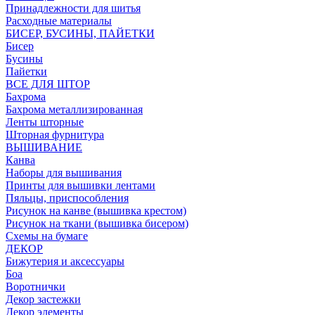
Принадлежности для шитья
Расходные материалы
БИСЕР, БУСИНЫ, ПАЙЕТКИ
Бисер
Бусины
Пайетки
ВСЕ ДЛЯ ШТОР
Бахрома
Бахрома металлизированная
Ленты шторные
Шторная фурнитура
ВЫШИВАНИЕ
Канва
Наборы для вышивания
Принты для вышивки лентами
Пяльцы, приспособления
Рисунок на канве (вышивка крестом)
Рисунок на ткани (вышивка бисером)
Схемы на бумаге
ДЕКОР
Бижутерия и аксессуары
Боа
Воротнички
Декор застежки
Декор элементы