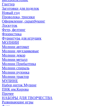
Глиттер
Заготовки для поделок
Новый год
Проволока, тросики
Оформление, скрапбукинг
Лоскуток
Фетр, фелтинг
Флористика
Фурнитура для игрушек
МОЛНИИ
Молнии автомат
Молнии двухзамковые
Молнии декор
Молнии металл
Молнии Прибалтика
Молнии спираль
Молнии рулонка
Молнии трактор
МУЛИНЕ
Набор ниток Мулине
ПНК им.Кирова
Прочее
НАБОРЫ ДЛЯ ТВОРЧЕСТВА
Развивающие игры