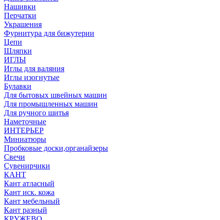
Нашивки
Перчатки
Украшения
Фурнитура для бижутерии
Цепи
Шляпки
ИГЛЫ
Иглы для валяния
Иглы изогнутые
Булавки
Для бытовых швейных машин
Для промышленных машин
Для ручного шитья
Наметочные
ИНТЕРЬЕР
Миниатюры
Пробковые доски,органайзеры
Свечи
Сувенирчики
КАНТ
Кант атласный
Кант иск. кожа
Кант мебельный
Кант разный
КРУЖЕВО