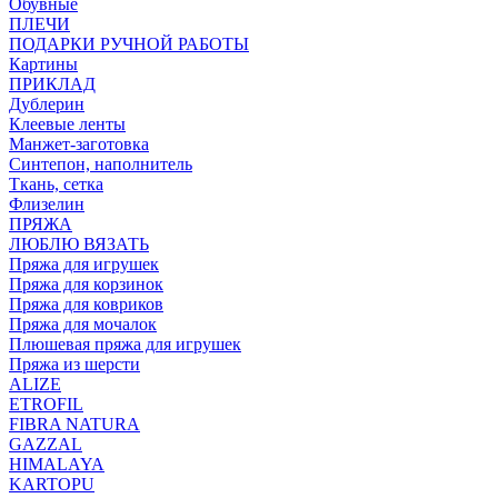
Обувные
ПЛЕЧИ
ПОДАРКИ РУЧНОЙ РАБОТЫ
Картины
ПРИКЛАД
Дублерин
Клеевые ленты
Манжет-заготовка
Синтепон, наполнитель
Ткань, сетка
Флизелин
ПРЯЖА
ЛЮБЛЮ ВЯЗАТЬ
Пряжа для игрушек
Пряжа для корзинок
Пряжа для ковриков
Пряжа для мочалок
Плюшевая пряжа для игрушек
Пряжа из шерсти
ALIZE
ETROFIL
FIBRA NATURA
GAZZAL
HIMALAYA
KARTOPU