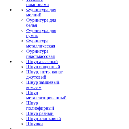
помпонами
Фурнитура для
молний
Фурнитура для
белья
Фурнитура для
сумок
Фурнитура
металлическая
Фурнитура
пластмассовая
Шнур атласный
Шнур вощенный
Шнур, нить, канат
джутовый
Шнур замшевый,
кож.зам
Шнур
металлизированный
Шнур
полиэфирный
Шнур разный
Шнур хлопковый
Шнурки