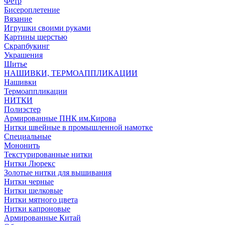
Фетр
Бисероплетение
Вязание
Игрушки своими руками
Картины шерстью
Скрапбукинг
Украшения
Шитье
НАШИВКИ, ТЕРМОАППЛИКАЦИИ
Нашивки
Термоаппликации
НИТКИ
Полиэстер
Армированные ПНК им.Кирова
Нитки швейные в промышленной намотке
Специальные
Мононить
Текстурированные нитки
Нитки Люрекс
Золотые нитки для вышивания
Нитки черные
Нитки шелковые
Нитки мятного цвета
Нитки капроновые
Армированные Китай