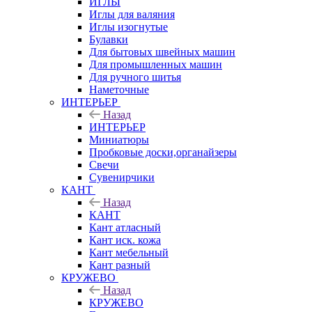
ИГЛЫ
Иглы для валяния
Иглы изогнутые
Булавки
Для бытовых швейных машин
Для промышленных машин
Для ручного шитья
Наметочные
ИНТЕРЬЕР
Назад
ИНТЕРЬЕР
Миниатюры
Пробковые доски,органайзеры
Свечи
Сувенирчики
КАНТ
Назад
КАНТ
Кант атласный
Кант иск. кожа
Кант мебельный
Кант разный
КРУЖЕВО
Назад
КРУЖЕВО