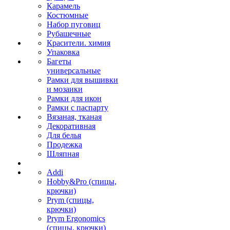
Карамель
Костюмные
Набор пуговиц
Рубашечные
Красители. химия
Упаковка
Багеты
универсальные
Рамки для вышивки
и мозаики
Рамки для икон
Рамки с паспарту
Вязаная, тканая
Декоративная
Для белья
Продежка
Шляпная
Addi
Hobby&Pro (спицы,
крючки)
Prym (спицы,
крючки)
Prym Ergonomics
(спицы, крючки)