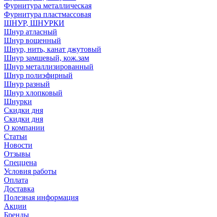
Фурнитура металлическая
Фурнитура пластмассовая
ШНУР, ШНУРКИ
Шнур атласный
Шнур вощенный
Шнур, нить, канат джутовый
Шнур замшевый, кож.зам
Шнур металлизированный
Шнур полиэфирный
Шнур разный
Шнур хлопковый
Шнурки
Скидки дня
Скидки дня
О компании
Статьи
Новости
Отзывы
Спеццена
Условия работы
Оплата
Доставка
Полезная информация
Акции
Бренды