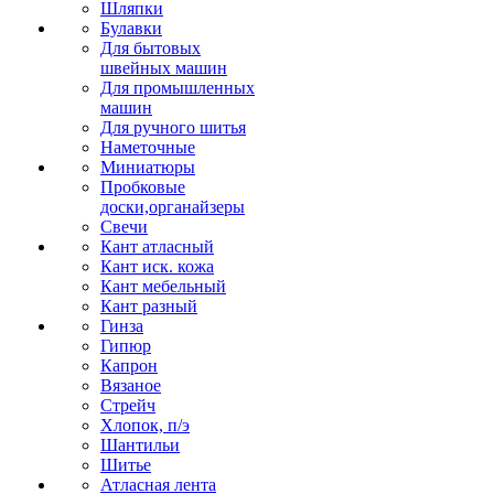
Шляпки
Булавки
Для бытовых
швейных машин
Для промышленных
машин
Для ручного шитья
Наметочные
Миниатюры
Пробковые
доски,органайзеры
Свечи
Кант атласный
Кант иск. кожа
Кант мебельный
Кант разный
Гинза
Гипюр
Капрон
Вязаное
Стрейч
Хлопок, п/э
Шантильи
Шитье
Атласная лента