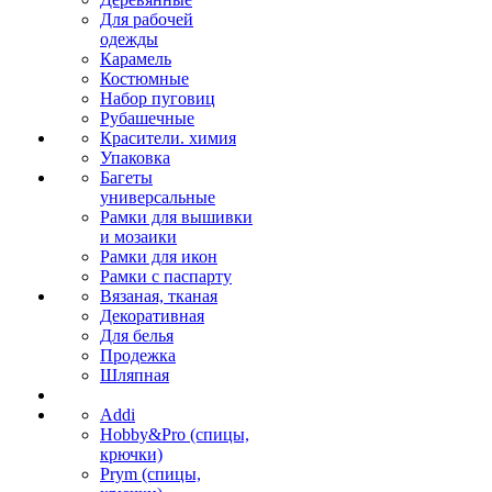
Для рабочей
одежды
Карамель
Костюмные
Набор пуговиц
Рубашечные
Красители. химия
Упаковка
Багеты
универсальные
Рамки для вышивки
и мозаики
Рамки для икон
Рамки с паспарту
Вязаная, тканая
Декоративная
Для белья
Продежка
Шляпная
Addi
Hobby&Pro (спицы,
крючки)
Prym (спицы,