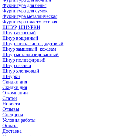
Фурнитура для белья
Фурнитура для сумок
Фурнитура металлическая
Фурнитура пластмассовая
ШНУР, ШНУРКИ
Шнур атласный
Шнур вощенный
Шнур, нить, канат джутовый
Шнур замшевый, кож.зам
Шнур металлизированный
Шнур полиэфирный
Шнур разный
Шнур хлопковый
Шнурки
Скидки дня
Скидки дня
О компании
Статьи
Новости
Отзывы
Спеццена
Условия работы
Оплата
Доставка