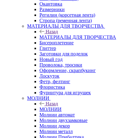
Окантовка
Размерники
Регилин (корсетная лента)
Стропа (ременная лента)
МАТЕРИАЛЫ ДЛЯ ТВОРЧЕСТВА
Назад
МАТЕРИАЛЫ ДЛЯ ТВОРЧЕСТВА
Бисероплетение
Глиттер
Заготовки для поделок
Новый год
Проволока, тросики
Оформление, скрапбукинг
Лоскуток
Фетр, фелтинг
Флористика
Фурнитура для игрушек
МОЛНИИ
Назад
МОЛНИИ
Молнии автомат
Молнии двухзамковые
Молнии декор
Молнии металл
Молнии Прибалтика