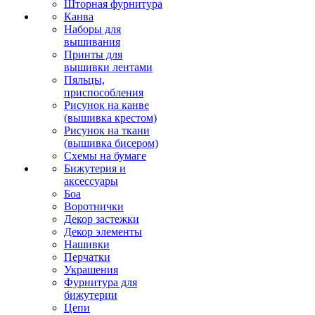
Шторная фурнитура
Канва
Наборы для
вышивания
Принты для
вышивки лентами
Пяльцы,
приспособления
Рисунок на канве
(вышивка крестом)
Рисунок на ткани
(вышивка бисером)
Схемы на бумаге
Бижутерия и
аксессуары
Боа
Воротнички
Декор застежки
Декор элементы
Нашивки
Перчатки
Украшения
Фурнитура для
бижутерии
Цепи