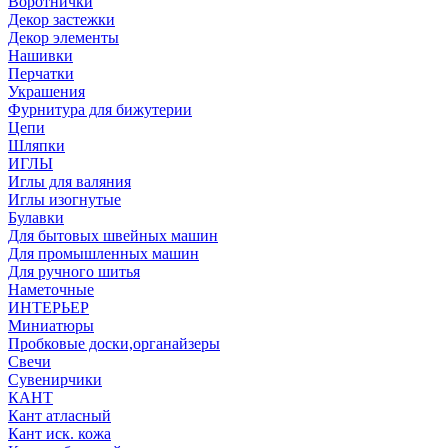
Воротнички
Декор застежки
Декор элементы
Нашивки
Перчатки
Украшения
Фурнитура для бижутерии
Цепи
Шляпки
ИГЛЫ
Иглы для валяния
Иглы изогнутые
Булавки
Для бытовых швейных машин
Для промышленных машин
Для ручного шитья
Наметочные
ИНТЕРЬЕР
Миниатюры
Пробковые доски,органайзеры
Свечи
Сувенирчики
КАНТ
Кант атласный
Кант иск. кожа