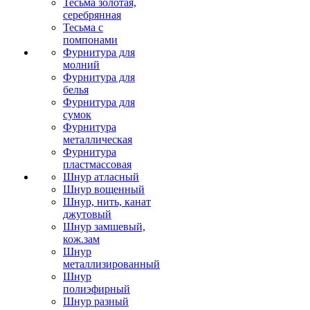
Тесьма золотая,
серебрянная
Тесьма с
помпонами
Фурнитура для
молний
Фурнитура для
белья
Фурнитура для
сумок
Фурнитура
металлическая
Фурнитура
пластмассовая
Шнур атласный
Шнур вощенный
Шнур, нить, канат
джутовый
Шнур замшевый,
кож.зам
Шнур
металлизированный
Шнур
полиэфирный
Шнур разный